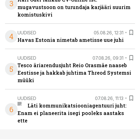
3
mugavustsoon on turundaja karjääri suurim
komistuskivi
UUDISED
05.08.26, 12:31
4
Havas Estonia nimetab ametisse uue juhi
UUDISED
07.08.26, 09:31
Tesco äriarendusjuht Reio Orasmäe naaseb
5
Eestisse ja hakkab juhtima Threod Systemsi
müüki
UUDISED
07.08.26, 11:13
Läti kommunikatsiooniagentuuri juht:
6
Enam ei planeerita isegi pooleks aastaks
ette