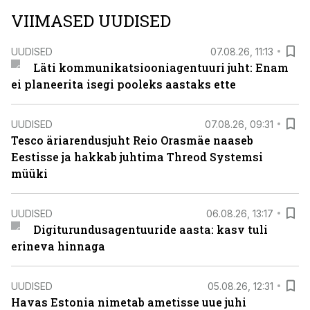
VIIMASED UUDISED
UUDISED
07.08.26, 11:13
Läti kommunikatsiooniagentuuri juht: Enam
ei planeerita isegi pooleks aastaks ette
UUDISED
07.08.26, 09:31
Tesco äriarendusjuht Reio Orasmäe naaseb
Eestisse ja hakkab juhtima Threod Systemsi
müüki
UUDISED
06.08.26, 13:17
Digiturundusagentuuride aasta: kasv tuli
erineva hinnaga
UUDISED
05.08.26, 12:31
Havas Estonia nimetab ametisse uue juhi