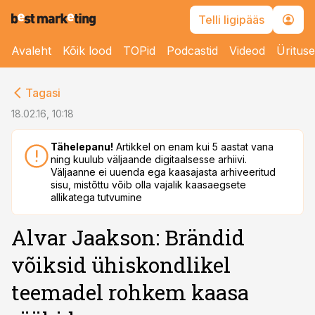
Telli ligipääs
Avaleht
Kõik lood
TOPid
Podcastid
Videod
Üritus
cebook
Tagasi
Twitter)
18.02.16, 10:18
kedIn
Tähelepanu!
Artikkel on enam kui 5 aastat vana
ning kuulub väljaande digitaalsesse arhiivi.
ail
Väljaanne ei uuenda ega kaasajasta arhiveeritud
sisu, mistõttu võib olla vajalik kaasaegsete
k
allikatega tutvumine
Alvar Jaakson: Brändid
võiksid ühiskondlikel
teemadel rohkem kaasa