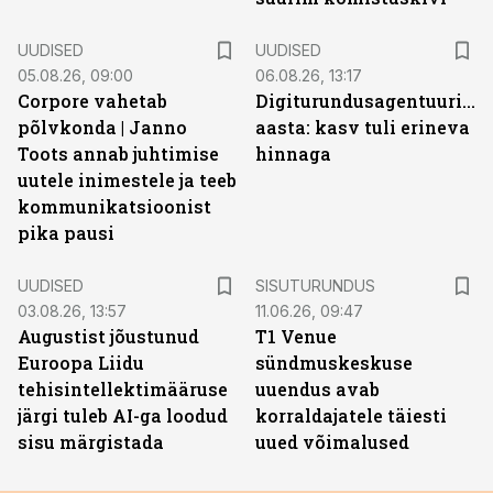
UUDISED
UUDISED
05.08.26, 09:00
06.08.26, 13:17
Corpore vahetab
Digiturundusagentuuride
põlvkonda | Janno
aasta: kasv tuli erineva
Toots annab juhtimise
hinnaga
uutele inimestele ja teeb
kommunikatsioonist
pika pausi
ST
UUDISED
SISUTURUNDUS
03.08.26, 13:57
11.06.26, 09:47
Augustist jõustunud
T1 Venue
Euroopa Liidu
sündmuskeskuse
tehisintellektimääruse
uuendus avab
järgi tuleb AI-ga loodud
korraldajatele täiesti
sisu märgistada
uued võimalused