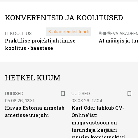
KONVERENTSID JA KOOLITUSED
8 akadeemilist tundi
IT KOOLITUS
ÄRIPÄEVA AKADEE
Praktilise projektijuhtimise
AI müügis ja t
koolitus - baastase
HETKEL KUUM
UUDISED
UUDISED
05.08.26, 12:31
03.08.26, 12:04
Havas Estonia nimetab
Karl Oder lahkub CV-
ametisse uue juhi
Online’ist:
mugavustsoon on
turundaja karjääri
suurim komistuskivi