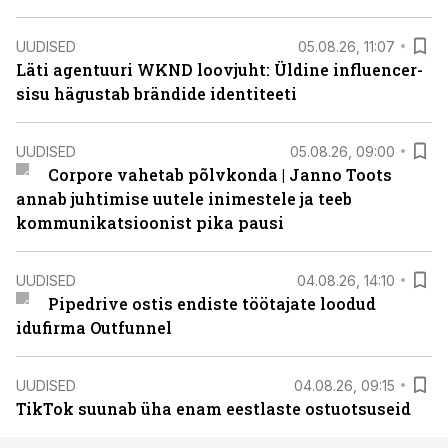
UUDISED
05.08.26, 11:07
Läti agentuuri WKND loovjuht: Üldine influencer-
sisu hägustab brändide identiteeti
UUDISED
05.08.26, 09:00
Corpore vahetab põlvkonda | Janno Toots
annab juhtimise uutele inimestele ja teeb
kommunikatsioonist pika pausi
UUDISED
04.08.26, 14:10
Pipedrive ostis endiste töötajate loodud
idufirma Outfunnel
UUDISED
04.08.26, 09:15
TikTok suunab üha enam eestlaste ostuotsuseid