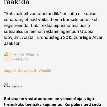
rääkida
“Sotsiaalselt vastutustundlik” on juba nii kuulus
sõnapaar, et nad võiksid oma kooselu ametlikult
registreerida. Läbi reklaamiprisma analüüsib
sotsiaalsuse teemat reklaamiagentuuri Utopia
loovjuht, Aasta Turundustegu 2015 žürii liige Alvar
Jaakson.
Helen Külaots
kaasautor
Jaga
Salvesta
Vihja
Alvar Jaakson
Sotsiaalne vastutustunne on viimasel ajal väga
trendikaks teemaks kujunenud. Kui palju näed seda