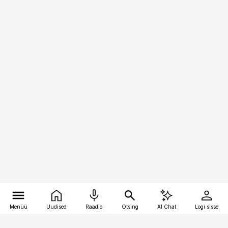
Menüü
Uudised
Raadio
Otsing
AI Chat
Logi sisse