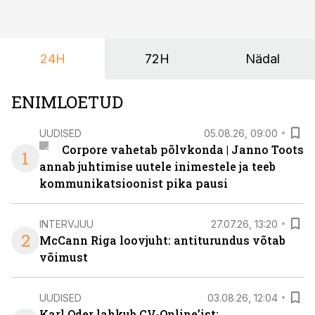
töötoad, meelelahutus ja võrgustumine tervikuks, ilma
et peaks kasutama mitut erinevat asukohta. T1
keskuses tegutsev sündmuskeskus T1 Venue on just
24H
72H
Nädal
nendele vajadustele vastanud uuendusega, mis pakub
senisest oluliselt rohkem lahendusi.
ENIMLOETUD
UUDISED
05.08.26, 09:00
Corpore vahetab põlvkonda | Janno Toots
1
annab juhtimise uutele inimestele ja teeb
kommunikatsioonist pika pausi
INTERVJUU
27.07.26, 13:20
2
McCann Riga loovjuht: antiturundus võtab
võimust
UUDISED
03.08.26, 12:04
Karl Oder lahkub CV-Online’ist: