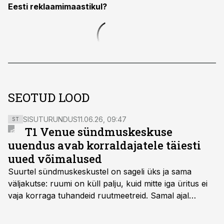
Eesti reklaamimaastikul?
SEOTUD LOOD
SISUTURUNDUS
11.06.26, 09:47
ST
T1 Venue sündmuskeskuse
uuendus avab korraldajatele täiesti
uued võimalused
Suurtel sündmuskeskustel on sageli üks ja sama
väljakutse: ruumi on küll palju, kuid mitte iga üritus ei
vaja korraga tuhandeid ruutmeetreid. Samal ajal
soovivad ettevõtted ja korraldajad üha enam
paindlikkust – võimalust ühendada konverents, gala,