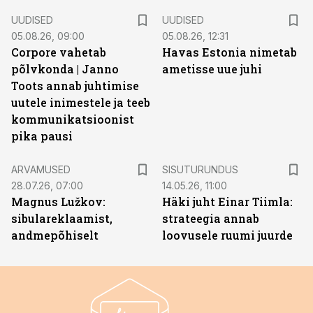
UUDISED
UUDISED
05.08.26, 09:00
05.08.26, 12:31
Corpore vahetab
Havas Estonia nimetab
põlvkonda | Janno
ametisse uue juhi
Toots annab juhtimise
uutele inimestele ja teeb
kommunikatsioonist
pika pausi
ST
ARVAMUSED
SISUTURUNDUS
28.07.26, 07:00
14.05.26, 11:00
Magnus Lužkov:
Häki juht Einar Tiimla:
sibulareklaamist,
strateegia annab
andmepõhiselt
loovusele ruumi juurde