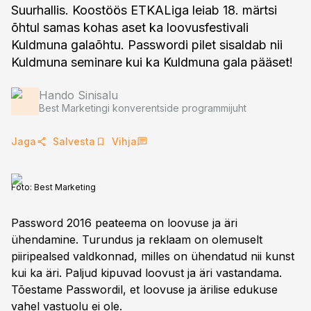
Suurhallis. Koostöös ETKALiga leiab 18. märtsi
õhtul samas kohas aset ka loovusfestivali
Kuldmuna galaõhtu. Passwordi pilet sisaldab nii
Kuldmuna seminare kui ka Kuldmuna gala pääset!
Hando Sinisalu
Best Marketingi konverentside programmijuht
Jaga
Salvesta
Vihja
Foto:
Best Marketing
Password 2016 peateema on loovuse ja äri
ühendamine. Turundus ja reklaam on olemuselt
piiripealsed valdkonnad, milles on ühendatud nii kunst
kui ka äri. Paljud kipuvad loovust ja äri vastandama.
Tõestame Passwordil, et loovuse ja ärilise edukuse
vahel vastuolu ei ole.