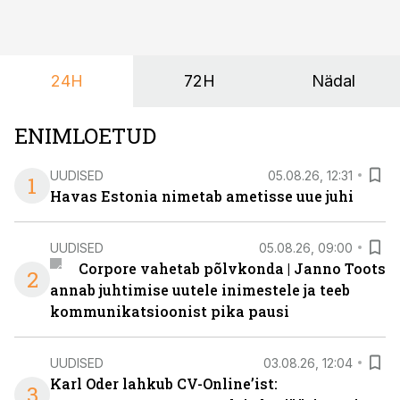
mis kõnetab nii ettevõtjaid, värskeid koolilõpetajaid kui
ka neid, kes soovivad teha karjääripööret.
24H
72H
Nädal
ENIMLOETUD
UUDISED
05.08.26, 12:31
1
Havas Estonia nimetab ametisse uue juhi
UUDISED
05.08.26, 09:00
Corpore vahetab põlvkonda | Janno Toots
2
annab juhtimise uutele inimestele ja teeb
kommunikatsioonist pika pausi
UUDISED
03.08.26, 12:04
Karl Oder lahkub CV-Online’ist:
3