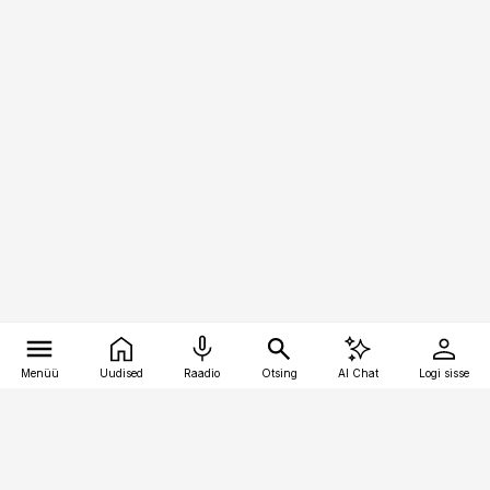
Menüü
Uudised
Raadio
Otsing
AI Chat
Logi sisse
Vana-Lõuna 39/1, 19094 Tallinn