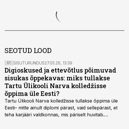
SEOTUD LOOD
SISUTURUNDUS
27.05.26, 13:39
ST
Digioskused ja ettevõtlus põimuvad
sisukas õppekavas: miks tullakse
Tartu Ülikooli Narva kolledžisse
õppima üle Eesti?
Tartu Ülikooli Narva kolledžisse tullakse õppima üle
Eesti– mitte ainult diplomi pärast, vaid sellepärast, et
teha karjääri valdkonnas, mis päriselt huvitab.
Õppekava “Ettevõtlus ja digilahendused” ühendab
ettevõtluse, tehnoloogia ja praktilised oskused viisil,