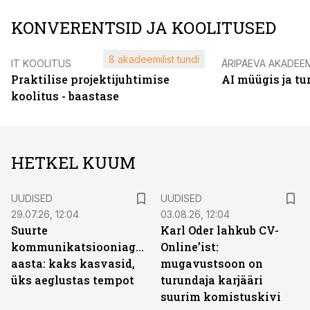
KONVERENTSID JA KOOLITUSED
8 akadeemilist tundi
IT KOOLITUS
ÄRIPÄEVA AKADEE
Praktilise projektijuhtimise
AI müügis ja t
koolitus - baastase
HETKEL KUUM
UUDISED
UUDISED
29.07.26, 12:04
03.08.26, 12:04
Suurte
Karl Oder lahkub CV-
kommunikatsiooniagentuuride
Online’ist:
aasta: kaks kasvasid,
mugavustsoon on
üks aeglustas tempot
turundaja karjääri
suurim komistuskivi