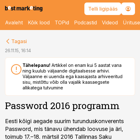
Telli ligipääs
Avaleht
Kõik lood
TOPid
Podcastid
Videod
Üritus
cebook
Tagasi
Twitter)
26.11.15, 16:14
kedIn
Tähelepanu!
Artikkel on enam kui 5 aastat vana
ning kuulub väljaande digitaalsesse arhiivi.
ail
Väljaanne ei uuenda ega kaasajasta arhiveeritud
sisu, mistõttu võib olla vajalik kaasaegsete
k
allikatega tutvumine
Password 2016 programm
Eesti kõigi aegade suurim turunduskonverents
Password, mis tänavu ühendab loovuse ja äri,
toimub 17.–18. märtsil 2016 Tallinnas Saku