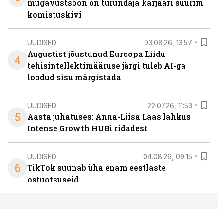
mugavustsoon on turundaja karjääri suurim
komistuskivi
UUDISED
03.08.26, 13:57
Augustist jõustunud Euroopa Liidu
4
tehisintellektimääruse järgi tuleb AI-ga
loodud sisu märgistada
UUDISED
22.07.26, 11:53
5
Aasta juhatuses: Anna-Liisa Laas lahkus
Intense Growth HUBi ridadest
UUDISED
04.08.26, 09:15
6
TikTok suunab üha enam eestlaste
ostuotsuseid