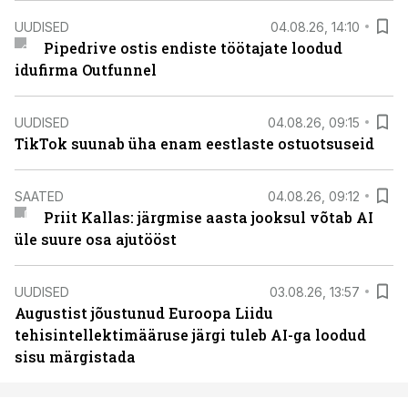
UUDISED
04.08.26, 14:10
Pipedrive ostis endiste töötajate loodud
idufirma Outfunnel
UUDISED
04.08.26, 09:15
TikTok suunab üha enam eestlaste ostuotsuseid
SAATED
04.08.26, 09:12
Priit Kallas: järgmise aasta jooksul võtab AI
üle suure osa ajutööst
UUDISED
03.08.26, 13:57
Augustist jõustunud Euroopa Liidu
tehisintellektimääruse järgi tuleb AI-ga loodud
sisu märgistada