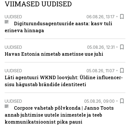
VIIMASED UUDISED
UUDISED
06.08.26, 13:17
Digiturundusagentuuride aasta: kasv tuli
erineva hinnaga
UUDISED
05.08.26, 12:31
Havas Estonia nimetab ametisse uue juhi
UUDISED
05.08.26, 11:07
Läti agentuuri WKND loovjuht: Üldine influencer-
sisu hägustab brändide identiteeti
UUDISED
05.08.26, 09:00
Corpore vahetab põlvkonda | Janno Toots
annab juhtimise uutele inimestele ja teeb
kommunikatsioonist pika pausi