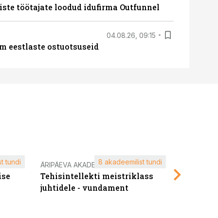
iste töötajate loodud idufirma Outfunnel
04.08.26, 09:15
m eestlaste ostuotsuseid
t tundi
8 akadeemilist tundi
ÄRIPÄEVA AKADEEMIA
ÄRIPÄEVA 
ise
Tehisintellekti meistriklass
Edukate f
juhtidele - vundament
kliendiü