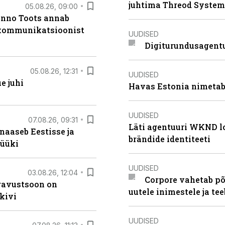
juhtima Threod System
05.08.26, 09:00
anno Toots annab
b kommunikatsioonist
UUDISED
Digiturundusagentu
05.08.26, 12:31
UUDISED
e juhi
Havas Estonia nimetab 
UUDISED
07.08.26, 09:31
Läti agentuuri WKND lo
naaseb Eestisse ja
brändide identiteeti
müüki
UUDISED
03.08.26, 12:04
Corpore vahetab põ
ugavustsoon on
uutele inimestele ja t
kivi
UUDISED