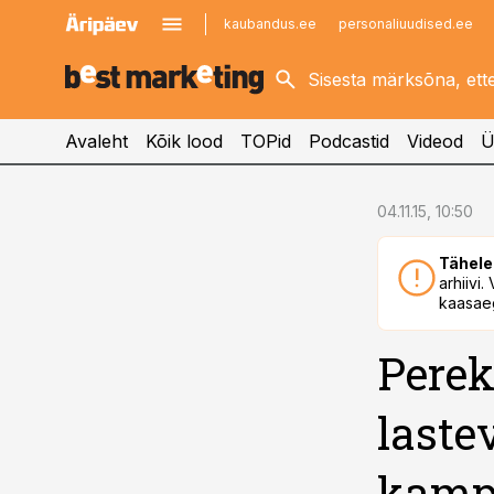
kaubandus.ee
personaliuudised.ee
kinnisvarauudised.ee
imelineajalugu.ee
logistikauudised.ee
imelineteadus.ee
Avaleht
Kõik lood
TOPid
Podcastid
Videod
Ü
cebook
04.11.15, 10:50
Twitter)
Tähele
kedIn
arhiivi
kaasaeg
ail
Perek
k
laste
kampa