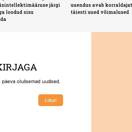
isintellektimääruse järgi
uuendus avab korraldajat
ga loodud sisu
täiesti uued võimalused
ada
KIRJAGA
ti päeva olulisemad uudised.
Liitun