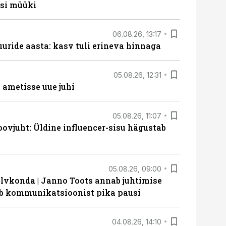
si müüki
06.08.26, 13:17
uride aasta: kasv tuli erineva hinnaga
05.08.26, 12:31
ametisse uue juhi
05.08.26, 11:07
ovjuht: Üldine influencer-sisu hägustab
05.08.26, 09:00
lvkonda | Janno Toots annab juhtimise
eeb kommunikatsioonist pika pausi
04.08.26, 14:10