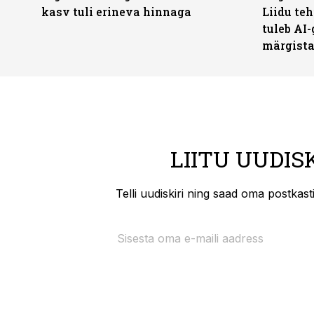
kasv tuli erineva hinnaga
Liidu teh
tuleb AI-
märgist
LIITU UUDIS
Telli uudiskiri ning saad oma postkas