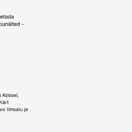
letada
punäited -
u Köösel,
Kärt
vo Ilmsalu ja