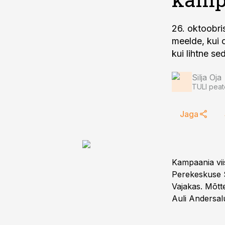
26. oktoobri
meelde, kui 
kui lihtne s
Silja Oja
TULI peat
Jaga
Kampaania viis
Perekeskuse S
Vajakas. Mõtt
Auli Andersal