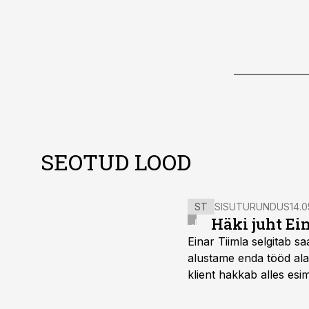
SEOTUD LOOD
ST
SISUTURUNDUS
14.0
Häki juht Ei
Einar Tiimla selgitab 
alustame enda tööd alati
klient hakkab alles esi