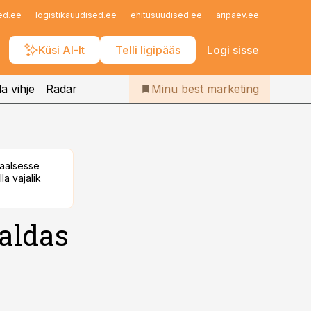
Iseteenindus
ed.ee
logistikauudised.ee
ehitusuudised.ee
aripaev.ee
finantsu
Telli Bestmarketing
Küsi AI-lt
Telli ligipääs
Logi sisse
a vihje
Radar
Minu best marketing
taalsesse
la vajalik
raldas