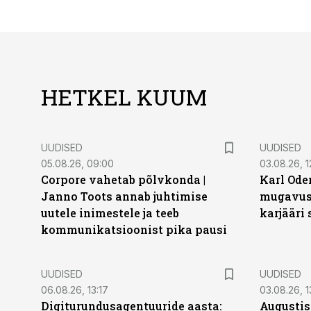
HETKEL KUUM
UUDISED
UUDISED
05.08.26, 09:00
03.08.26, 1
Corpore vahetab põlvkonda |
Karl Oder
Janno Toots annab juhtimise
mugavust
uutele inimestele ja teeb
karjääri
kommunikatsioonist pika pausi
UUDISED
UUDISED
06.08.26, 13:17
03.08.26, 1
Digiturundusagentuuride aasta:
Augustis