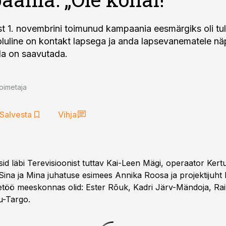
st 1. novembrini toimunud kampaania eesmärgiks oli tu
oluline on kontakt lapsega ja anda lapsevanematele nä
eda on saavutada.
oimetaja
Salvesta
Vihja
id läbi Terevisioonist tuttav Kai-Leen Mägi, operaator Kert
ina ja Mina juhatuse esimees Annika Roosa ja projektijuht 
etöö meeskonnas olid: Ester Rõuk, Kadri Järv-Mändoja, Rai
u-Targo.