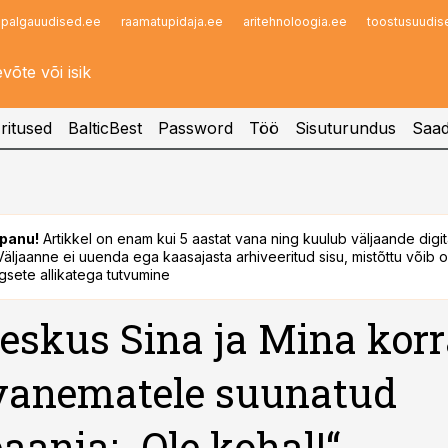
palgauudised.ee
raamatupidaja.ee
aritehnoloogia.ee
toostusuudis
Infopank
Radar
ritused
BalticBest
Password
Töö
Sisuturundus
Saad
panu!
Artikkel on enam kui 5 aastat vana ning kuulub väljaande digi
. Väljaanne ei uuenda ega kaasajasta arhiveeritud sisu, mistõttu võib ol
sete allikatega tutvumine
eskus Sina ja Mina kor
vanematele suunatud
ania: „Ole kohal!“