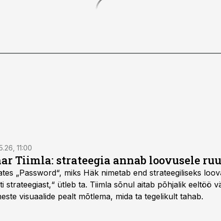
5.26, 11:00
nar Tiimla: strateegia annab loovusele ru
saates „Password“, miks Häk nimetab end strateegiliseks loo
 strateegiast,“ ütleb ta. Tiimla sõnul aitab põhjalik eeltöö v
meste visuaalide pealt mõtlema, mida ta tegelikult tahab.