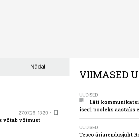
Nädal
VIIMASED U
UUDISED
Läti kommunikatsio
isegi pooleks aastaks e
27.07.26, 13:20
s võtab võimust
UUDISED
Tesco äriarendusjuht R