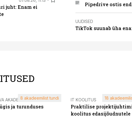
07.08.26, 11:13
Pipedrive ostis end
i juht: Enam ei
te
UUDISED
TikTok suunab üha ena
LITUSED
8 akadeemilist tundi
18 akadeemilis
VA AKADEEMIA
IT KOOLITUS
ügis ja turunduses
Praktilise projektijuhtim
koolitus edasijõudnutele