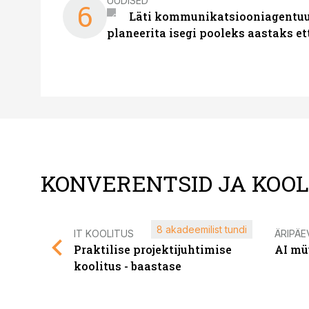
UUDISED
6
Läti kommunikatsiooniagentuur
planeerita isegi pooleks aastaks et
KONVERENTSID JA KOO
8 akadeemilist tundi
IT KOOLITUS
ÄRIPÄE
Praktilise projektijuhtimise
AI mü
koolitus - baastase