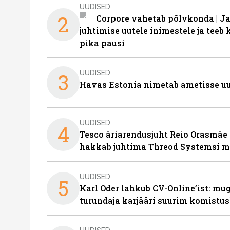
UUDISED
2
Corpore vahetab põlvkonda | J
juhtimise uutele inimestele ja tee
pika pausi
UUDISED
3
Havas Estonia nimetab ametisse uu
UUDISED
4
Tesco äriarendusjuht Reio Orasmäe 
hakkab juhtima Threod Systemsi 
UUDISED
5
Karl Oder lahkub CV-Online’ist: m
turundaja karjääri suurim komistus