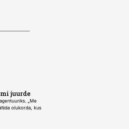
umi juurde
vagentuuriks. „Me
ältida olukorda, kus