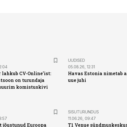
UUDISED
2:04
05.08.26, 12:31
 lahkub CV-Online’ist:
Havas Estonia nimetab 
soon on turundaja
uue juhi
 suurim komistuskivi
ST
SISUTURUNDUS
3:57
11.06.26, 09:47
t jõustunud Euroopa
T1 Venue sündmuskesku