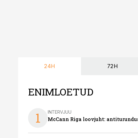
24H
72H
ENIMLOETUD
INTERVJUU
1
McCann Riga loovjuht: antiturundu