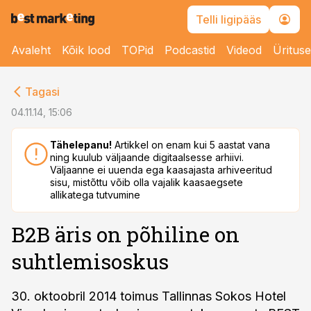
Telli ligipääs
Avaleht
Kõik lood
TOPid
Podcastid
Videod
Üritus
cebook
Tagasi
Twitter)
04.11.14, 15:06
kedIn
Tähelepanu!
Artikkel on enam kui 5 aastat vana
ning kuulub väljaande digitaalsesse arhiivi.
ail
Väljaanne ei uuenda ega kaasajasta arhiveeritud
sisu, mistõttu võib olla vajalik kaasaegsete
k
allikatega tutvumine
B2B äris on põhiline on
suhtlemisoskus
30. oktoobril 2014 toimus Tallinnas Sokos Hotel