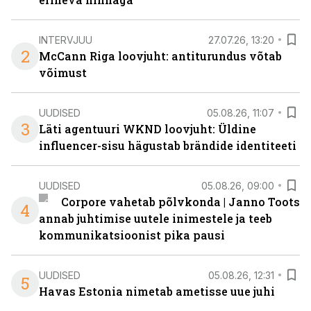
INTERVJUU
27.07.26, 13:20
2
McCann Riga loovjuht: antiturundus võtab
võimust
UUDISED
05.08.26, 11:07
3
Läti agentuuri WKND loovjuht: Üldine
influencer-sisu hägustab brändide identiteeti
UUDISED
05.08.26, 09:00
Corpore vahetab põlvkonda | Janno Toots
4
annab juhtimise uutele inimestele ja teeb
kommunikatsioonist pika pausi
UUDISED
05.08.26, 12:31
5
Havas Estonia nimetab ametisse uue juhi