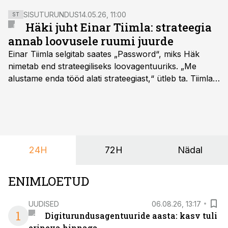
SISUTURUNDUS
14.05.26, 11:00
ST
Häki juht Einar Tiimla: strateegia
annab loovusele ruumi juurde
Einar Tiimla selgitab saates „Password“, miks Häk
nimetab end strateegiliseks loovagentuuriks. „Me
alustame enda tööd alati strateegiast,“ ütleb ta. Tiimla
sõnul aitab põhjalik eeltöö vältida olukorda, kus klient
hakkab alles esimeste visuaalide pealt mõtlema, mida
ta tegelikult tahab.
24H
72H
Nädal
ENIMLOETUD
UUDISED
06.08.26, 13:17
1
Digiturundusagentuuride aasta: kasv tuli
erineva hinnaga