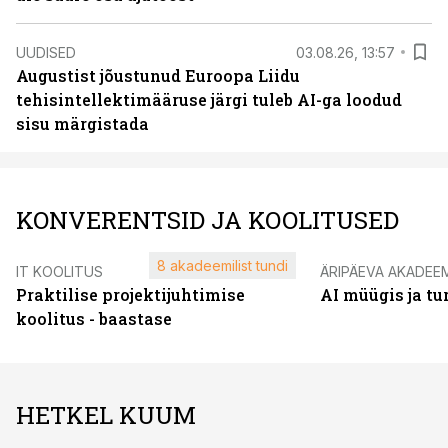
UUDISED
03.08.26, 13:57
Augustist jõustunud Euroopa Liidu
tehisintellektimääruse järgi tuleb AI-ga loodud
sisu märgistada
KONVERENTSID JA KOOLITUSED
8 akadeemilist tundi
IT KOOLITUS
ÄRIPÄEVA AKADEE
Praktilise projektijuhtimise
AI müügis ja t
koolitus - baastase
HETKEL KUUM