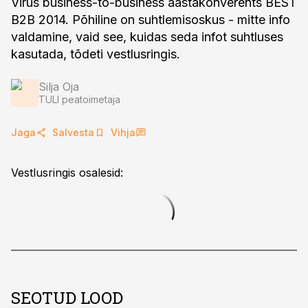
Virus business-to-business aastakonverents BEST
B2B 2014. Põhiline on suhtlemisoskus - mitte info
valdamine, vaid see, kuidas seda infot suhtluses
kasutada, tõdeti vestlusringis.
Silja Oja
TULI peatoimetaja
Jaga
Salvesta
Vihja
Vestlusringis osalesid:
SEOTUD LOOD