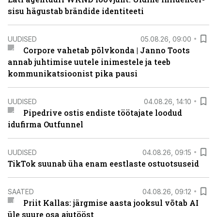
sisu hägustab brändide identiteeti
UUDISED
05.08.26, 09:00
Corpore vahetab põlvkonda | Janno Toots
annab juhtimise uutele inimestele ja teeb
kommunikatsioonist pika pausi
UUDISED
04.08.26, 14:10
Pipedrive ostis endiste töötajate loodud
idufirma Outfunnel
UUDISED
04.08.26, 09:15
TikTok suunab üha enam eestlaste ostuotsuseid
SAATED
04.08.26, 09:12
Priit Kallas: järgmise aasta jooksul võtab AI
üle suure osa ajutööst