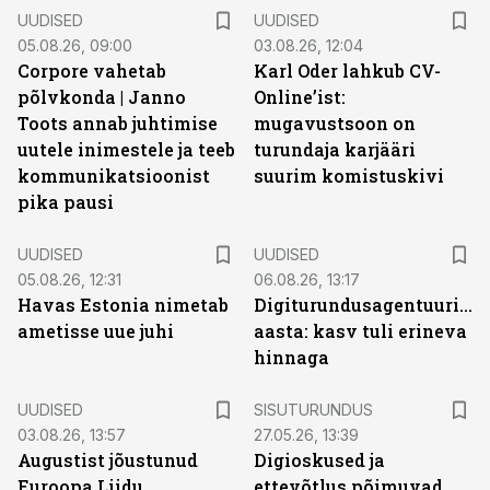
UUDISED
UUDISED
05.08.26, 09:00
03.08.26, 12:04
Corpore vahetab
Karl Oder lahkub CV-
põlvkonda | Janno
Online’ist:
Toots annab juhtimise
mugavustsoon on
uutele inimestele ja teeb
turundaja karjääri
kommunikatsioonist
suurim komistuskivi
pika pausi
UUDISED
UUDISED
05.08.26, 12:31
06.08.26, 13:17
Havas Estonia nimetab
Digiturundusagentuuride
ametisse uue juhi
aasta: kasv tuli erineva
hinnaga
ST
UUDISED
SISUTURUNDUS
03.08.26, 13:57
27.05.26, 13:39
Augustist jõustunud
Digioskused ja
Euroopa Liidu
ettevõtlus põimuvad