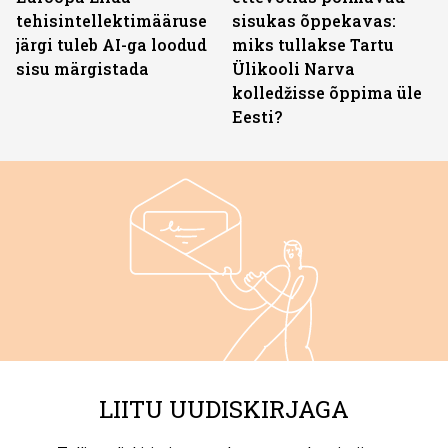
tehisintellektimääruse
sisukas õppekavas:
järgi tuleb AI-ga loodud
miks tullakse Tartu
sisu märgistada
Ülikooli Narva
kolledžisse õppima üle
Eesti?
LIITU UUDISKIRJAGA