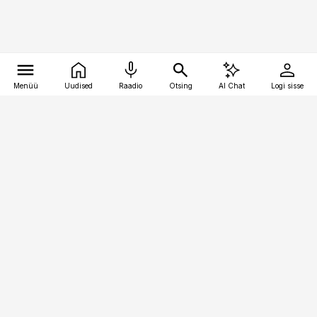
Menüü
Uudised
Raadio
Otsing
AI Chat
Logi sisse
Vana-Lõuna 39/1, 19094 Tallinn
(+372) 667 0111
bestmarketing@best-marketing.ee
Telli
Reklaam
Firmast
Sisu kasutamisõigused
Ajakirjaniku
eetikakoodeks