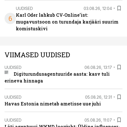
UUDISED
03.08.26, 12:04
Karl Oder lahkub CV-Online’ist:
6
mugavustsoon on turundaja karjääri suurim
komistuskivi
VIIMASED UUDISED
UUDISED
06.08.26, 13:17
Digiturundusagentuuride aasta: kasv tuli
erineva hinnaga
UUDISED
05.08.26, 12:31
Havas Estonia nimetab ametisse uue juhi
UUDISED
05.08.26, 11:07
Läti agentuuri WKND loovjuht: Üldine influencer-