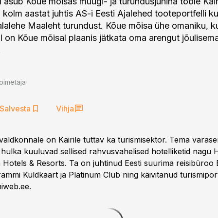
il asub Kõue mõisas müügi- ja turundusjuhina tööle Kai
kolm aastat juhtis AS-i Eesti Ajalehed tooteportfelli k
lalehe Maaleht turundust. Kõue mõisa ühe omaniku, k
l on Kõue mõisal plaanis jätkata oma arengut jõulisem
.
oimetaja
Salvesta
Vihja
valdkonnale on Kairile tuttav ka turismisektor. Tema varas
ulka kuuluvad sellised rahvusvahelised hotelliketid nagu Hi
Hotels & Resorts. Ta on juhtinud Eesti suurima reisibüroo 
ammi Kuldkaart ja Platinum Club ning käivitanud turismiport
smiweb.ee.