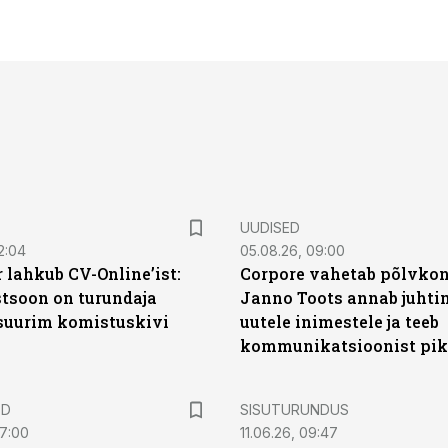
UUDISED
2:04
05.08.26, 09:00
 lahkub CV-Online’ist:
Corpore vahetab põlvkon
soon on turundaja
Janno Toots annab juhti
 suurim komistuskivi
uutele inimestele ja teeb
kommunikatsioonist pik
ST
ED
SISUTURUNDUS
07:00
11.06.26, 09:47