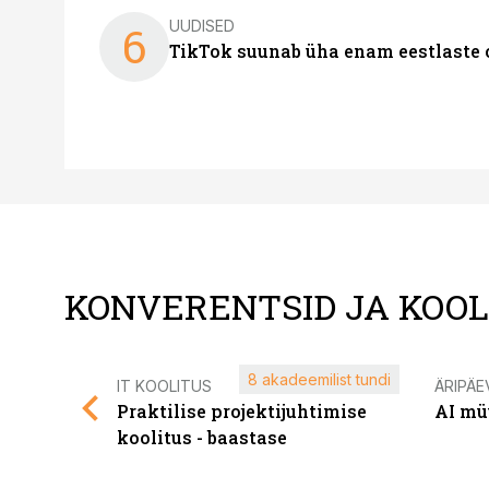
UUDISED
6
TikTok suunab üha enam eestlaste 
KONVERENTSID JA KOO
8 akadeemilist tundi
IT KOOLITUS
ÄRIPÄE
Praktilise projektijuhtimise
AI mü
koolitus - baastase