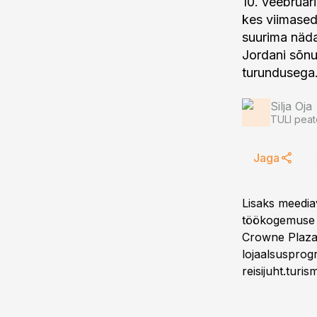
10. veebruar
kes viimased 
suurima näda
Jordani sõnu
turundusega
Silja Oja
TULI peat
Jaga
Lisaks meedia
töökogemuse h
Crowne Plaza 
lojaalsusprogr
reisijuht.turi