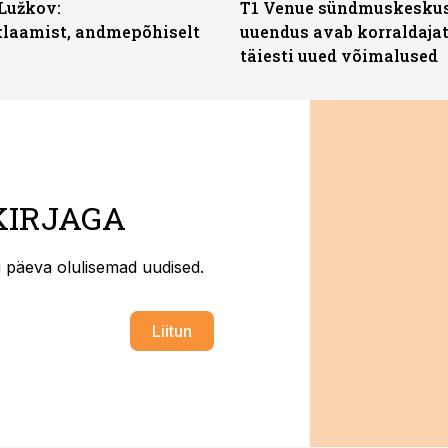
Lužkov:
T1 Venue sündmuskesku
klaamist, andmepõhiselt
uuendus avab korraldajat
täiesti uued võimalused
KIRJAGA
ti päeva olulisemad uudised.
Liitun