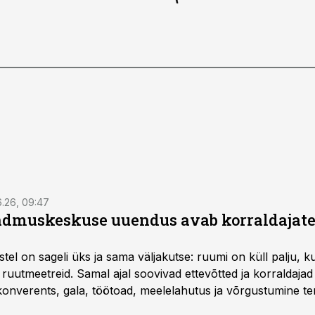
6.26, 09:47
dmuskeskuse uuendus avab korraldajatel
l on sageli üks ja sama väljakutse: ruumi on küll palju, kuid
 ruutmeetreid. Samal ajal soovivad ettevõtted ja korraldaja
onverents, gala, töötoad, meelelahutus ja võrgustumine ter
at asukohta. T1 keskuses tegutsev sündmuskeskus T1 Venue