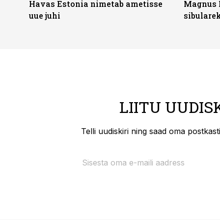
Havas Estonia nimetab ametisse
Magnus 
uue juhi
sibulare
LIITU UUDIS
Telli uudiskiri ning saad oma postkas