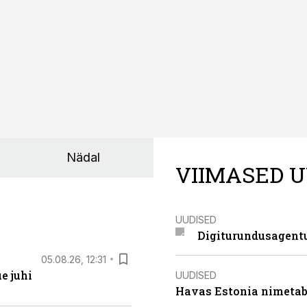
uendusega, mis pakub senisest oluliselt rohkem lahendusi.
Nädal
VIIMASED U
UUDISED
Digiturundusagentu
05.08.26, 12:31
e juhi
UUDISED
Havas Estonia nimetab 