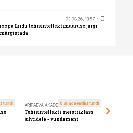
03.08.26, 13:57
roopa Liidu tehisintellektimääruse järgi
u märgistada
t tundi
8 akadeemilist tundi
ÄRIPÄEVA AKADEEMIA
ÄRIPÄEVA 
ise
Tehisintellekti meistriklass
Edukate f
juhtidele - vundament
kliendiü