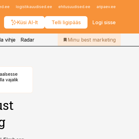
Iseteenindus
ed.ee
logistikauudised.ee
ehitusuudised.ee
aripaev.ee
finantsu
Telli Bestmarketing
Küsi AI-lt
Telli ligipääs
Logi sisse
a vihje
Radar
Minu best marketing
taalsesse
la vajalik
ust
g