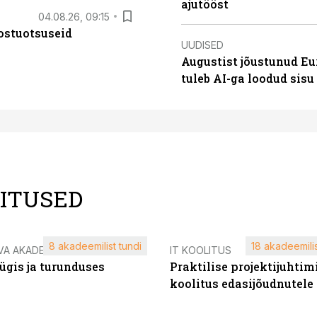
ajutööst
04.08.26, 09:15
ostuotsuseid
UUDISED
Augustist jõustunud Eu
tuleb AI-ga loodud sis
LITUSED
8 akadeemilist tundi
18 akadeemilis
VA AKADEEMIA
IT KOOLITUS
ügis ja turunduses
Praktilise projektijuhtim
koolitus edasijõudnutele