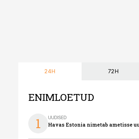
vajadustele vastanud u
24H
72H
ENIMLOETUD
UUDISED
1
Havas Estonia nimetab ametisse uu