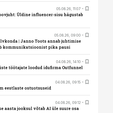
05.08.26, 11:07
ovjuht: Üldine influencer-sisu hägustab
05.08.26, 09:00
lvkonda | Janno Toots annab juhtimise
eeb kommunikatsioonist pika pausi
04.08.26, 14:10
iste töötajate loodud idufirma Outfunnel
04.08.26, 09:15
m eestlaste ostuotsuseid
04.08.26, 09:12
ise aasta jooksul võtab AI üle suure osa