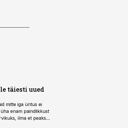
e täiesti uued
 mitte iga üritus ei
d üha enam paindlikkust
vikuks, ilma et peaks
 on just nendele