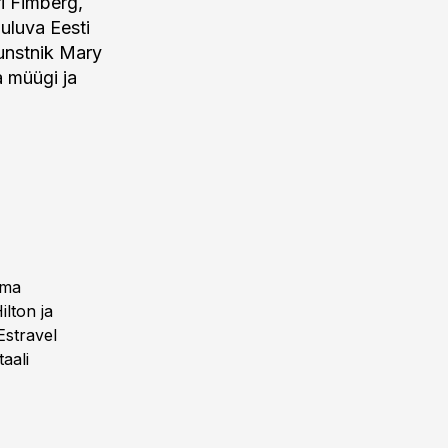
ri Fimberg,
uuluva Eesti
unstnik Mary
a müügi ja
ema
lton ja
Estravel
aali