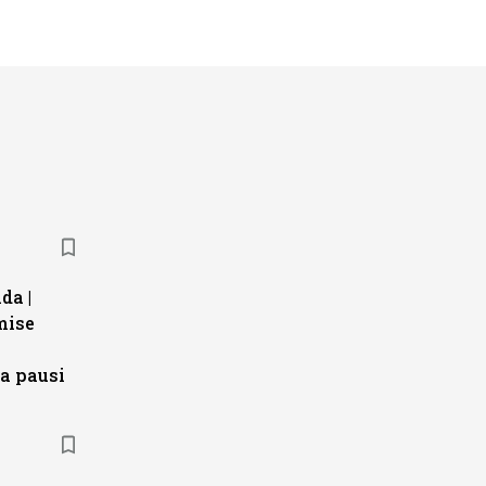
da |
mise
a pausi