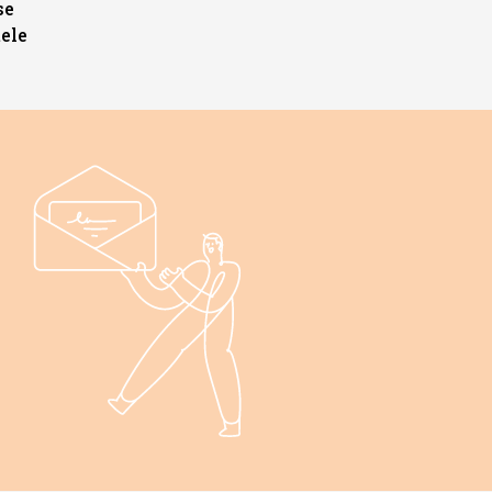
se
ele