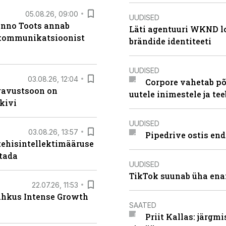
05.08.26, 09:00
UUDISED
anno Toots annab
Läti agentuuri WKND lo
b kommunikatsioonist
brändide identiteeti
UUDISED
03.08.26, 12:04
Corpore vahetab põ
ugavustsoon on
uutele inimestele ja t
kivi
UUDISED
03.08.26, 13:57
Pipedrive ostis end
tehisintellektimääruse
stada
UUDISED
TikTok suunab üha ena
22.07.26, 11:53
lahkus Intense Growth
SAATED
Priit Kallas: järgm