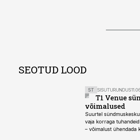
SEOTUD LOOD
ST
SISUTURUNDUS
11.0
T1 Venue sün
võimalused
Suurtel sündmuskeskuste
vaja korraga tuhandeid
– võimalust ühendada k
kasutama mitut erinev