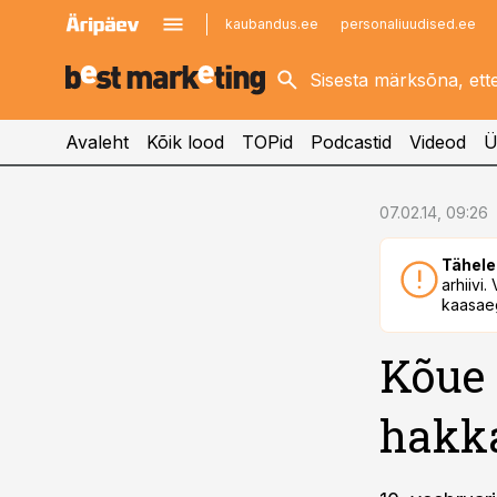
kaubandus.ee
personaliuudised.ee
kinnisvarauudised.ee
imelineajalugu.ee
logistikauudised.ee
imelineteadus.ee
Avaleht
Kõik lood
TOPid
Podcastid
Videod
Ü
cebook
07.02.14, 09:26
Twitter)
Tähele
kedIn
arhiivi
kaasaeg
ail
Kõue 
k
hakka