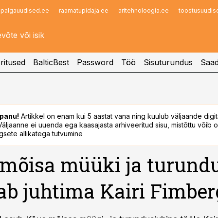
palgauudised.ee
raamatupidaja.ee
aritehnoloogia.ee
toostusuudis
Infopank
Radar
ritused
BalticBest
Password
Töö
Sisuturundus
Saad
panu!
Artikkel on enam kui 5 aastat vana ning kuulub väljaande digi
. Väljaanne ei uuenda ega kaasajasta arhiveeritud sisu, mistõttu võib ol
sete allikatega tutvumine
mõisa müüki ja turund
b juhtima Kairi Fimber