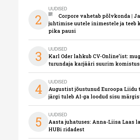
UUDISED
2
Corpore vahetab põlvkonda | J
juhtimise uutele inimestele ja tee
pika pausi
UUDISED
3
Karl Oder lahkub CV-Online’ist: m
turundaja karjääri suurim komistus
UUDISED
4
Augustist jõustunud Euroopa Liidu 
järgi tuleb AI-ga loodud sisu märgi
UUDISED
5
Aasta juhatuses: Anna-Liisa Laas 
HUBi ridadest