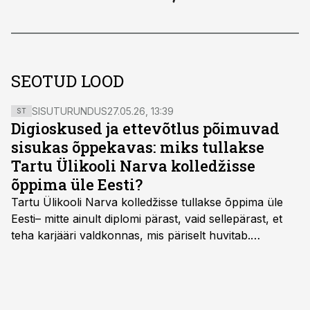
SEOTUD LOOD
SISUTURUNDUS
27.05.26, 13:39
ST
Digioskused ja ettevõtlus põimuvad
sisukas õppekavas: miks tullakse
Tartu Ülikooli Narva kolledžisse
õppima üle Eesti?
Tartu Ülikooli Narva kolledžisse tullakse õppima üle
Eesti– mitte ainult diplomi pärast, vaid sellepärast, et
teha karjääri valdkonnas, mis päriselt huvitab.
Õppekava “Ettevõtlus ja digilahendused” ühendab
ettevõtluse, tehnoloogia ja praktilised oskused viisil,
mis kõnetab nii ettevõtjaid, värskeid koolilõpetajaid kui
ka neid, kes soovivad teha karjääripööret.