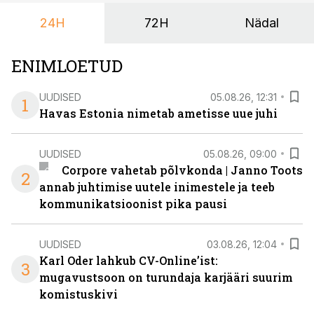
24H
72H
Nädal
ENIMLOETUD
UUDISED
05.08.26, 12:31
1
Havas Estonia nimetab ametisse uue juhi
UUDISED
05.08.26, 09:00
Corpore vahetab põlvkonda | Janno Toots
2
annab juhtimise uutele inimestele ja teeb
kommunikatsioonist pika pausi
UUDISED
03.08.26, 12:04
Karl Oder lahkub CV-Online’ist:
3
mugavustsoon on turundaja karjääri suurim
komistuskivi