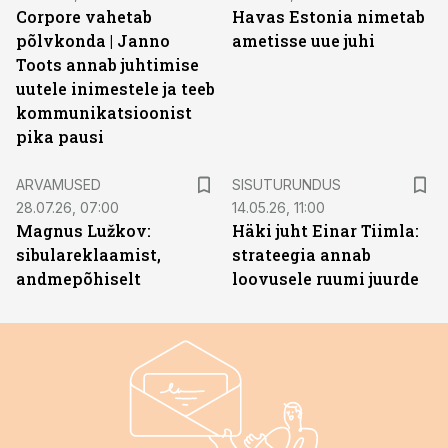
Corpore vahetab
Havas Estonia nimetab
põlvkonda | Janno
ametisse uue juhi
Toots annab juhtimise
uutele inimestele ja teeb
kommunikatsioonist
pika pausi
ST
ARVAMUSED
SISUTURUNDUS
28.07.26, 07:00
14.05.26, 11:00
Magnus Lužkov:
Häki juht Einar Tiimla:
sibulareklaamist,
strateegia annab
andmepõhiselt
loovusele ruumi juurde