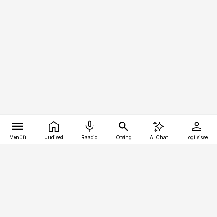
Menüü
Uudised
Raadio
Otsing
AI Chat
Logi sisse
Vana-Lõuna 39/1, 19094 Tallinn
(+372) 667 0111
bestmarketing@best-marketing.ee