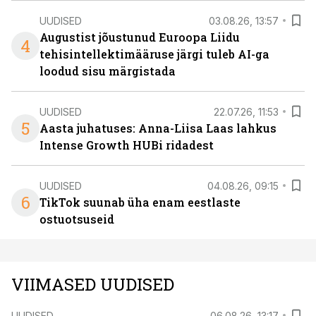
UUDISED
03.08.26, 13:57
Augustist jõustunud Euroopa Liidu
4
tehisintellektimääruse järgi tuleb AI-ga
loodud sisu märgistada
UUDISED
22.07.26, 11:53
5
Aasta juhatuses: Anna-Liisa Laas lahkus
Intense Growth HUBi ridadest
UUDISED
04.08.26, 09:15
6
TikTok suunab üha enam eestlaste
ostuotsuseid
VIIMASED UUDISED
UUDISED
06.08.26, 13:17