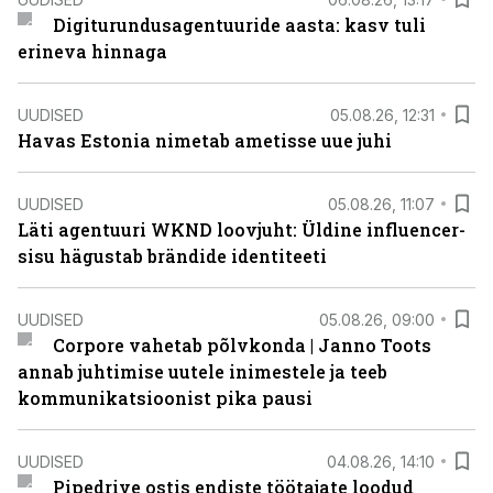
Digiturundusagentuuride aasta: kasv tuli
erineva hinnaga
UUDISED
05.08.26, 12:31
Havas Estonia nimetab ametisse uue juhi
UUDISED
05.08.26, 11:07
Läti agentuuri WKND loovjuht: Üldine influencer-
sisu hägustab brändide identiteeti
UUDISED
05.08.26, 09:00
Corpore vahetab põlvkonda | Janno Toots
annab juhtimise uutele inimestele ja teeb
kommunikatsioonist pika pausi
UUDISED
04.08.26, 14:10
Pipedrive ostis endiste töötajate loodud