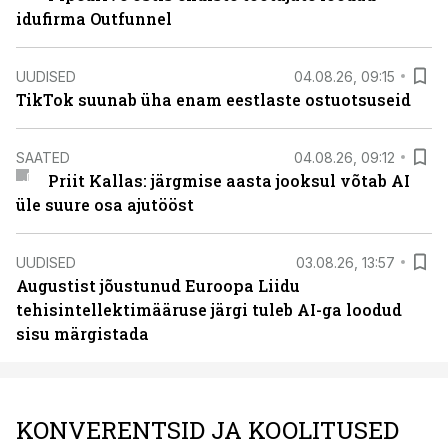
idufirma Outfunnel
UUDISED
04.08.26, 09:15
TikTok suunab üha enam eestlaste ostuotsuseid
SAATED
04.08.26, 09:12
Priit Kallas: järgmise aasta jooksul võtab AI
üle suure osa ajutööst
UUDISED
03.08.26, 13:57
Augustist jõustunud Euroopa Liidu
tehisintellektimääruse järgi tuleb AI-ga loodud
sisu märgistada
KONVERENTSID JA KOOLITUSED