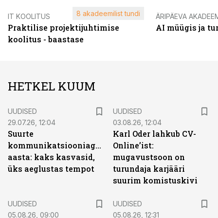
8 akadeemilist tundi
IT KOOLITUS
ÄRIPÄEVA AKADEE
Praktilise projektijuhtimise
AI müügis ja t
koolitus - baastase
HETKEL KUUM
UUDISED
UUDISED
29.07.26, 12:04
03.08.26, 12:04
Suurte
Karl Oder lahkub CV-
kommunikatsiooniagentuuride
Online’ist:
aasta: kaks kasvasid,
mugavustsoon on
üks aeglustas tempot
turundaja karjääri
suurim komistuskivi
UUDISED
UUDISED
05.08.26, 09:00
05.08.26, 12:31