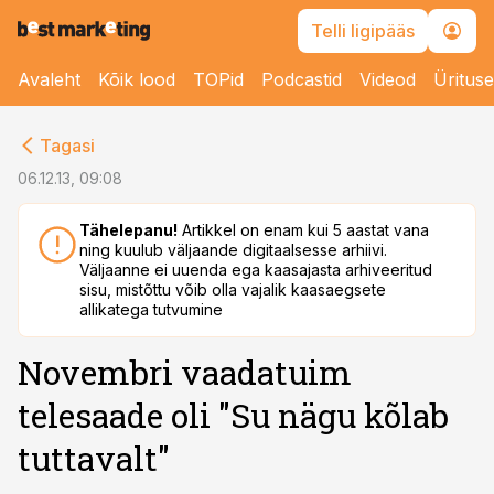
Telli ligipääs
Avaleht
Kõik lood
TOPid
Podcastid
Videod
Üritus
cebook
Tagasi
Twitter)
06.12.13, 09:08
kedIn
Tähelepanu!
Artikkel on enam kui 5 aastat vana
ning kuulub väljaande digitaalsesse arhiivi.
ail
Väljaanne ei uuenda ega kaasajasta arhiveeritud
sisu, mistõttu võib olla vajalik kaasaegsete
k
allikatega tutvumine
Novembri vaadatuim
telesaade oli "Su nägu kõlab
tuttavalt"