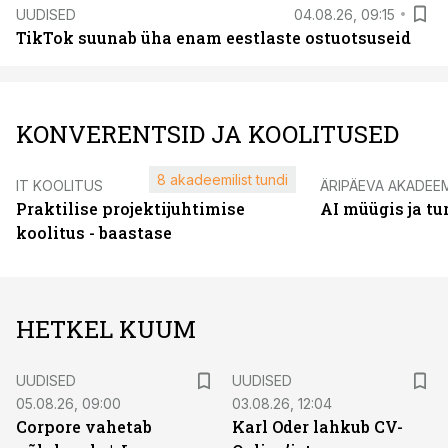
UUDISED
04.08.26, 09:15
TikTok suunab üha enam eestlaste ostuotsuseid
KONVERENTSID JA KOOLITUSED
8 akadeemilist tundi
IT KOOLITUS
ÄRIPÄEVA AKADEE
Praktilise projektijuhtimise
AI müügis ja t
koolitus - baastase
HETKEL KUUM
UUDISED
UUDISED
05.08.26, 09:00
03.08.26, 12:04
Corpore vahetab
Karl Oder lahkub CV-