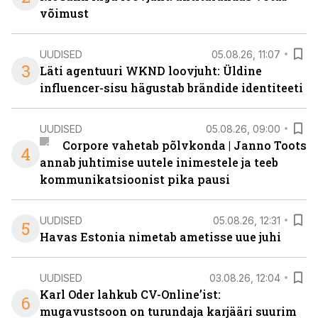
võimust
UUDISED
05.08.26, 11:07
3
Läti agentuuri WKND loovjuht: Üldine
influencer-sisu hägustab brändide identiteeti
UUDISED
05.08.26, 09:00
Corpore vahetab põlvkonda | Janno Toots
4
annab juhtimise uutele inimestele ja teeb
kommunikatsioonist pika pausi
UUDISED
05.08.26, 12:31
5
Havas Estonia nimetab ametisse uue juhi
UUDISED
03.08.26, 12:04
Karl Oder lahkub CV-Online’ist:
6
mugavustsoon on turundaja karjääri suurim