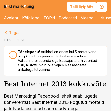
Telli ligipääs
Avaleht
Kõik lood
TOPid
Podcastid
Videod
Üritus
cebook
Tagasi
Twitter)
11.09.13, 13:28
kedIn
Tähelepanu!
Artikkel on enam kui 5 aastat vana
ning kuulub väljaande digitaalsesse arhiivi.
ail
Väljaanne ei uuenda ega kaasajasta arhiveeritud
sisu, mistõttu võib olla vajalik kaasaegsete
k
allikatega tutvumine
Best Internet 2013 kokkuvõte
Best Marketingi Facebooki lehelt saab lugeda
konverentsilt Best Internet 2013 kogutud mõtteid
ja tutvuda esitletud case study'dega.