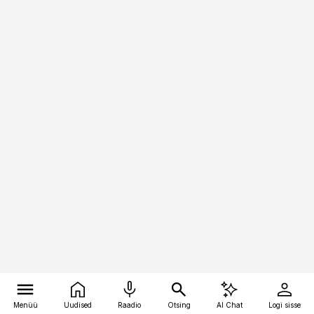
Menüü
Uudised
Raadio
Otsing
AI Chat
Logi sisse