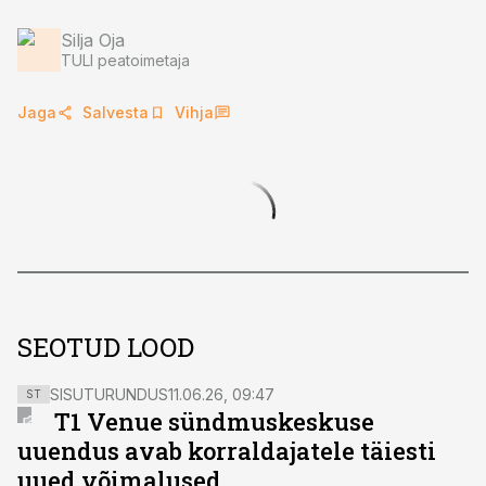
Silja Oja
TULI peatoimetaja
Jaga
Salvesta
Vihja
SEOTUD LOOD
SISUTURUNDUS
11.06.26, 09:47
ST
T1 Venue sündmuskeskuse
uuendus avab korraldajatele täiesti
uued võimalused