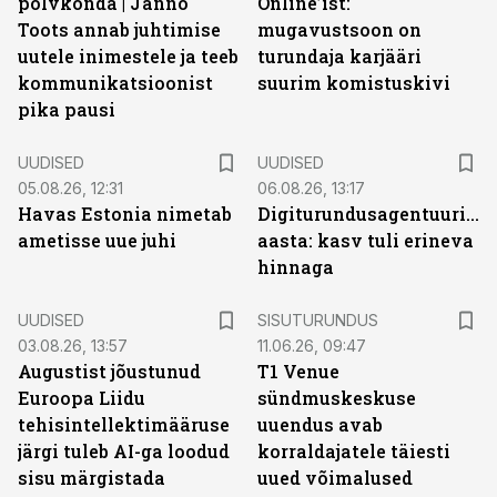
põlvkonda | Janno
Online’ist:
Toots annab juhtimise
mugavustsoon on
uutele inimestele ja teeb
turundaja karjääri
kommunikatsioonist
suurim komistuskivi
pika pausi
UUDISED
UUDISED
05.08.26, 12:31
06.08.26, 13:17
Havas Estonia nimetab
Digiturundusagentuuride
ametisse uue juhi
aasta: kasv tuli erineva
hinnaga
ST
UUDISED
SISUTURUNDUS
03.08.26, 13:57
11.06.26, 09:47
Augustist jõustunud
T1 Venue
Euroopa Liidu
sündmuskeskuse
tehisintellektimääruse
uuendus avab
järgi tuleb AI-ga loodud
korraldajatele täiesti
sisu märgistada
uued võimalused