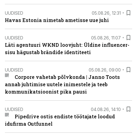
UUDISED
05.08.26, 12:31
Havas Estonia nimetab ametisse uue juhi
UUDISED
05.08.26, 11:07
Läti agentuuri WKND loovjuht: Üldine influencer-
sisu hägustab brändide identiteeti
UUDISED
05.08.26, 09:00
Corpore vahetab põlvkonda | Janno Toots
annab juhtimise uutele inimestele ja teeb
kommunikatsioonist pika pausi
UUDISED
04.08.26, 14:10
Pipedrive ostis endiste töötajate loodud
idufirma Outfunnel