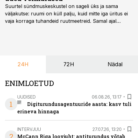
Suurtel sündmuskeskustel on sageli üks ja sama
väljakutse: ruumi on küll palju, kuid mitte iga üritus ei
vaja korraga tuhandeid ruutmeetreid. Samal ajal
soovivad ettevõtted ja korraldajad üha enam
paindlikkust – võimalust ühendada konverents, gala,
töötoad, meelelahutus ja võrgustumine tervikuks, ilma
et peaks kasutama mitut erinevat asukohta. T1
keskuses tegutsev sündmuskeskus T1 Venue on just
24H
72H
Nädal
nendele vajadustele vastanud uuendusega, mis pakub
senisest oluliselt rohkem lahendusi.
ENIMLOETUD
UUDISED
06.08.26, 13:17
1
Digiturundusagentuuride aasta: kasv tuli
erineva hinnaga
INTERVJUU
27.07.26, 13:20
2
McCann Riga loovjuht: antiturundus võtab