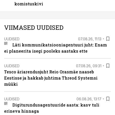
komistuskivi
VIIMASED UUDISED
UUDISED
07.08.26, 11:13
Läti kommunikatsiooniagentuuri juht: Enam
ei planeerita isegi pooleks aastaks ette
UUDISED
07.08.26, 09:31
Tesco äriarendusjuht Reio Orasmäe naaseb
Eestisse ja hakkab juhtima Threod Systemsi
müüki
UUDISED
06.08.26, 13:17
Digiturundusagentuuride aasta: kasv tuli
erineva hinnaga