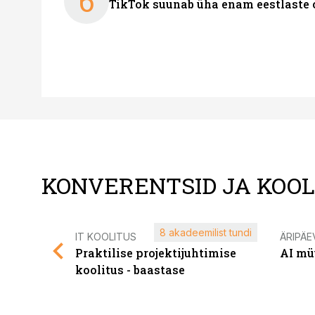
6
TikTok suunab üha enam eestlaste 
KONVERENTSID JA KOO
8 akadeemilist tundi
IT KOOLITUS
ÄRIPÄE
Praktilise projektijuhtimise
AI mü
koolitus - baastase