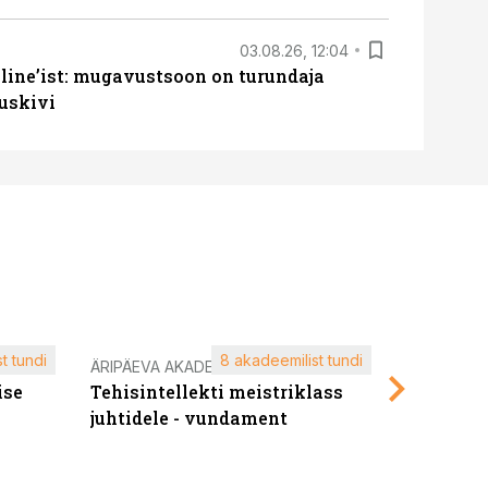
03.08.26, 12:04
line’ist: mugavustsoon on turundaja
uskivi
t tundi
8 akadeemilist tundi
ÄRIPÄEVA AKADEEMIA
ÄRIPÄEVA 
ise
Tehisintellekti meistriklass
Edukate f
juhtidele - vundament
kliendiü