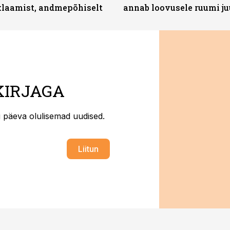
klaamist, andmepõhiselt
annab loovusele ruumi ju
KIRJAGA
ti päeva olulisemad uudised.
Liitun