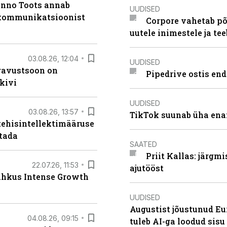
anno Toots annab
UUDISED
b kommunikatsioonist
Corpore vahetab põ
uutele inimestele ja t
03.08.26, 12:04
UUDISED
ugavustsoon on
Pipedrive ostis end
kivi
UUDISED
03.08.26, 13:57
TikTok suunab üha ena
tehisintellektimääruse
stada
SAATED
Priit Kallas: järgm
22.07.26, 11:53
ajutööst
lahkus Intense Growth
UUDISED
Augustist jõustunud Eu
04.08.26, 09:15
tuleb AI-ga loodud sis