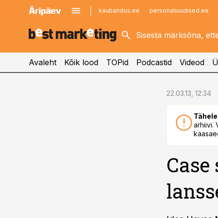
kaubandus.ee
personaliuudised.ee
kinnisvarauudised.ee
imelineajalugu.ee
logistikauudised.ee
imelineteadus.ee
Avaleht
Kõik lood
TOPid
Podcastid
Videod
Ü
cebook
22.03.13, 12:34
Twitter)
Tähele
kedIn
arhiivi
kaasaeg
ail
Case 
k
lanss