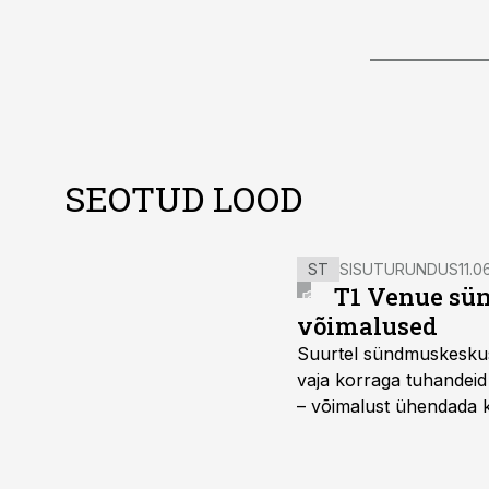
SEOTUD LOOD
ST
SISUTURUNDUS
11.0
T1 Venue sün
võimalused
Suurtel sündmuskeskuste
vaja korraga tuhandeid
– võimalust ühendada k
kasutama mitut erinev
vajadustele vastanud u