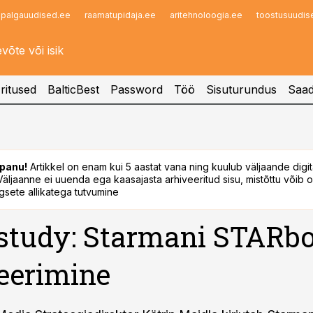
palgauudised.ee
raamatupidaja.ee
aritehnoloogia.ee
toostusuudis
Infopank
Radar
ritused
BalticBest
Password
Töö
Sisuturundus
Saad
panu!
Artikkel on enam kui 5 aastat vana ning kuulub väljaande digi
. Väljaanne ei uuenda ega kaasajasta arhiveeritud sisu, mistõttu võib ol
sete allikatega tutvumine
study: Starmani STARb
eerimine