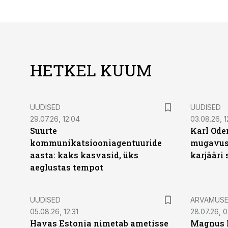
HETKEL KUUM
UUDISED
UUDISED
29.07.26, 12:04
03.08.26, 1
Suurte
Karl Oder
kommunikatsiooniagentuuride
mugavust
aasta: kaks kasvasid, üks
karjääri
aeglustas tempot
UUDISED
ARVAMUS
05.08.26, 12:31
28.07.26, 
Havas Estonia nimetab ametisse
Magnus 