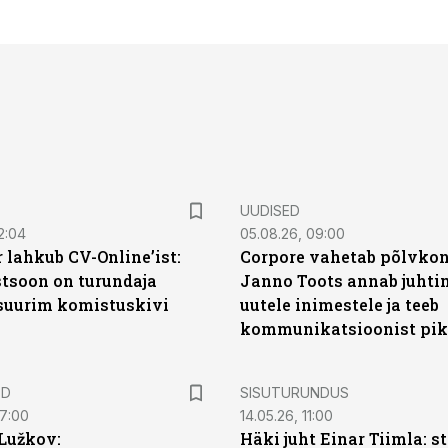
UUDISED
2:04
05.08.26, 09:00
 lahkub CV-Online’ist:
Corpore vahetab põlvkon
soon on turundaja
Janno Toots annab juhti
 suurim komistuskivi
uutele inimestele ja teeb
kommunikatsioonist pik
ST
ED
SISUTURUNDUS
07:00
14.05.26, 11:00
Lužkov:
Häki juht Einar Tiimla: s