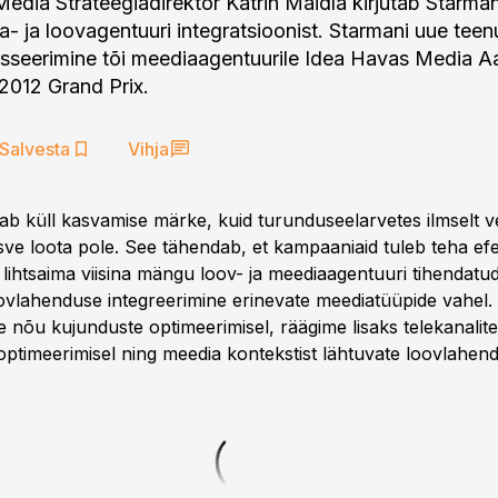
edia Strateegiadirektor Kätrin Maidla kirjutab Starman
a- ja loovagentuuri integratsioonist. Starmani uue tee
sseerimine tõi meediaagentuurile Idea Havas Media A
2012 Grand Prix.
Salvesta
Vihja
ab küll kasvamise märke, kuid turunduseelarvetes ilmselt vee
ve loota pole. See tähendab, et kampaaniaid tuleb teha efek
 lihtsaima viisina mängu loov- ja meediaagentuuri tihendatu
vlahenduse integreerimine erinevate meediatüüpide vahel.
e nõu kujunduste optimeerimisel, räägime lisaks telekanalite 
 optimeerimisel ning meedia kontekstist lähtuvate loovlahen