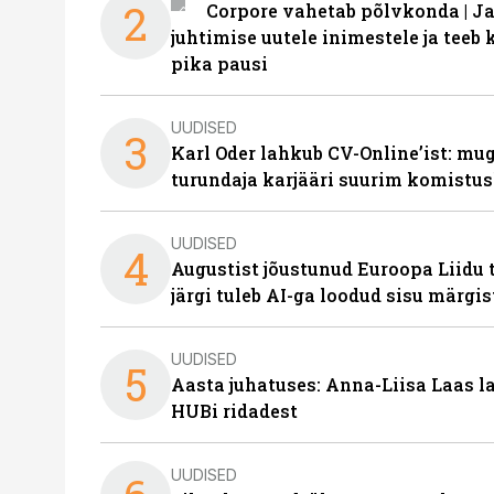
2
Corpore vahetab põlvkonda | J
juhtimise uutele inimestele ja tee
pika pausi
UUDISED
3
Karl Oder lahkub CV-Online’ist: m
turundaja karjääri suurim komistus
UUDISED
4
Augustist jõustunud Euroopa Liidu 
järgi tuleb AI-ga loodud sisu märgi
UUDISED
5
Aasta juhatuses: Anna-Liisa Laas 
HUBi ridadest
UUDISED