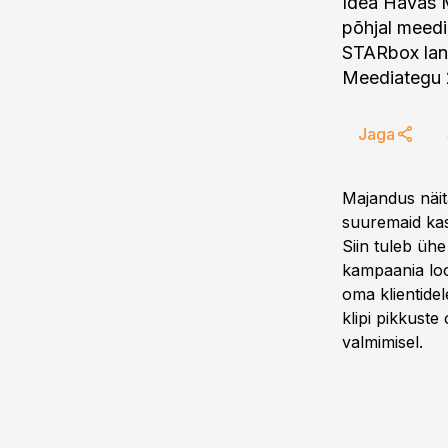
Idea Havas M
põhjal meedi
STARbox lan
Meediategu 
Jaga
Majandus näit
suuremaid kas
Siin tuleb ühe
kampaania loo
oma klientidel
klipi pikkuste
valmimisel.