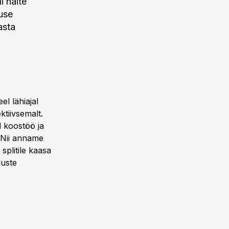
i näite
nuse
asta
l lähiajal
tiivsemalt.
d koostöö ja
 Nii anname
splitile kaasa
duste