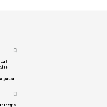
da |
mise
a pausi
trateegia