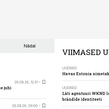
Nädal
VIIMASED U
UUDISED
Havas Estonia nimetab 
05.08.26, 12:31
e juhi
UUDISED
Läti agentuuri WKND lo
brändide identiteeti
05.08.26, 09:00