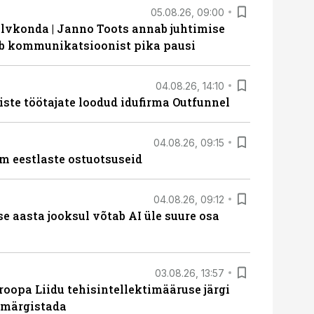
05.08.26, 09:00
lvkonda | Janno Toots annab juhtimise
eeb kommunikatsioonist pika pausi
04.08.26, 14:10
iste töötajate loodud idufirma Outfunnel
04.08.26, 09:15
m eestlaste ostuotsuseid
04.08.26, 09:12
ise aasta jooksul võtab AI üle suure osa
03.08.26, 13:57
roopa Liidu tehisintellektimääruse järgi
u märgistada