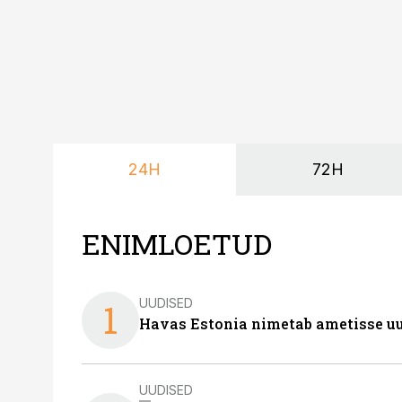
24H
72H
ENIMLOETUD
UUDISED
1
Havas Estonia nimetab ametisse uu
UUDISED