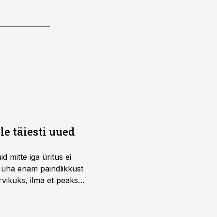
e täiesti uued
 mitte iga üritus ei
d üha enam paindlikkust
vikuks, ilma et peaks
 on just nendele