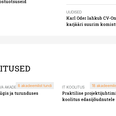
ostuotsuseid
UUDISED
Karl Oder lahkub CV-On
karjääri suurim komist
LITUSED
8 akadeemilist tundi
18 akadeemilis
VA AKADEEMIA
IT KOOLITUS
ügis ja turunduses
Praktilise projektijuhtim
koolitus edasijõudnutele