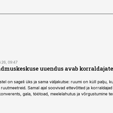
6.26, 09:47
dmuskeskuse uuendus avab korraldajatel
l on sageli üks ja sama väljakutse: ruumi on küll palju, kuid
 ruutmeetreid. Samal ajal soovivad ettevõtted ja korraldaja
onverents, gala, töötoad, meelelahutus ja võrgustumine ter
at asukohta. T1 keskuses tegutsev sündmuskeskus T1 Venue
uendusega, mis pakub senisest oluliselt rohkem lahendusi.