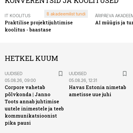
KONVERENTSID JA KOOLITUSED
8 akadeemilist tundi
IT KOOLITUS
ÄRIPÄEVA AKADEE
Praktilise projektijuhtimise
AI müügis ja t
koolitus - baastase
HETKEL KUUM
UUDISED
UUDISED
05.08.26, 09:00
05.08.26, 12:31
Corpore vahetab
Havas Estonia nimetab
põlvkonda | Janno
ametisse uue juhi
Toots annab juhtimise
uutele inimestele ja teeb
kommunikatsioonist
pika pausi