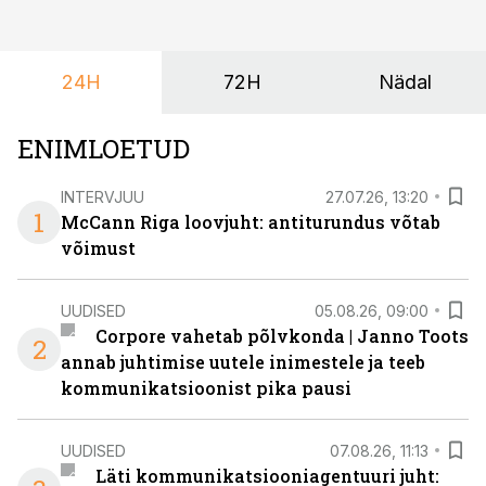
mis kõnetab nii ettevõtjaid, värskeid koolilõpetajaid kui
ka neid, kes soovivad teha karjääripööret.
24H
72H
Nädal
ENIMLOETUD
INTERVJUU
27.07.26, 13:20
1
McCann Riga loovjuht: antiturundus võtab
võimust
UUDISED
05.08.26, 09:00
Corpore vahetab põlvkonda | Janno Toots
2
annab juhtimise uutele inimestele ja teeb
kommunikatsioonist pika pausi
UUDISED
07.08.26, 11:13
Läti kommunikatsiooniagentuuri juht: