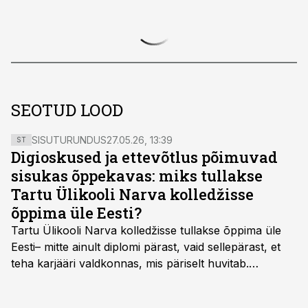
SEOTUD LOOD
SISUTURUNDUS
27.05.26, 13:39
ST
Digioskused ja ettevõtlus põimuvad
sisukas õppekavas: miks tullakse
Tartu Ülikooli Narva kolledžisse
õppima üle Eesti?
Tartu Ülikooli Narva kolledžisse tullakse õppima üle
Eesti– mitte ainult diplomi pärast, vaid sellepärast, et
teha karjääri valdkonnas, mis päriselt huvitab.
Õppekava “Ettevõtlus ja digilahendused” ühendab
ettevõtluse, tehnoloogia ja praktilised oskused viisil,