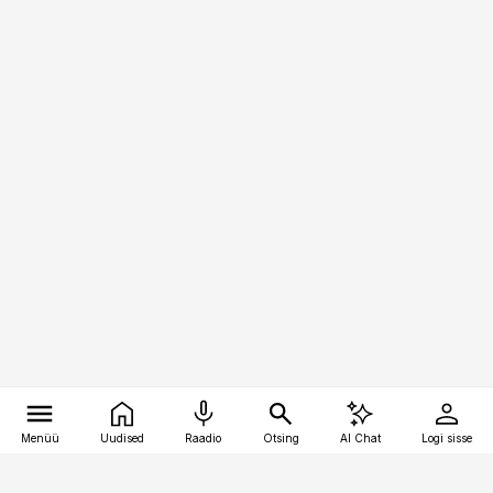
Menüü
Uudised
Raadio
Otsing
AI Chat
Logi sisse