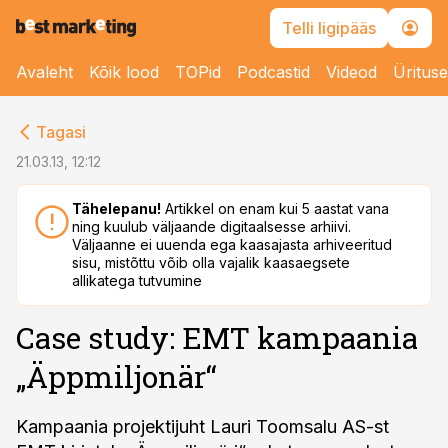
Telli ligipääs
Avaleht
Kõik lood
TOPid
Podcastid
Videod
Üritus
cebook
Tagasi
Twitter)
21.03.13, 12:12
kedIn
Tähelepanu!
Artikkel on enam kui 5 aastat vana
ning kuulub väljaande digitaalsesse arhiivi.
ail
Väljaanne ei uuenda ega kaasajasta arhiveeritud
sisu, mistõttu võib olla vajalik kaasaegsete
k
allikatega tutvumine
Case study: EMT kampaania
„Äppmiljonär“
Kampaania projektijuht Lauri Toomsalu AS-st