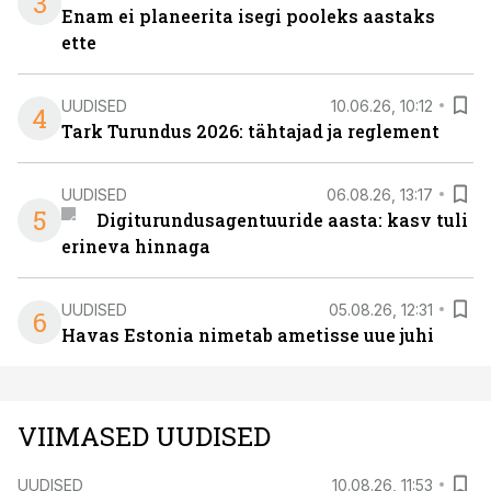
3
Enam ei planeerita isegi pooleks aastaks
ette
UUDISED
10.06.26, 10:12
4
Tark Turundus 2026: tähtajad ja reglement
UUDISED
06.08.26, 13:17
5
Digiturundusagentuuride aasta: kasv tuli
erineva hinnaga
UUDISED
05.08.26, 12:31
6
Havas Estonia nimetab ametisse uue juhi
VIIMASED UUDISED
UUDISED
10.08.26, 11:53