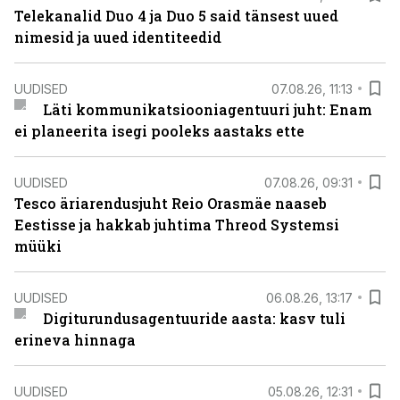
Telekanalid Duo 4 ja Duo 5 said tänsest uued
nimesid ja uued identiteedid
UUDISED
07.08.26, 11:13
Läti kommunikatsiooniagentuuri juht: Enam
ei planeerita isegi pooleks aastaks ette
UUDISED
07.08.26, 09:31
Tesco äriarendusjuht Reio Orasmäe naaseb
Eestisse ja hakkab juhtima Threod Systemsi
müüki
UUDISED
06.08.26, 13:17
Digiturundusagentuuride aasta: kasv tuli
erineva hinnaga
UUDISED
05.08.26, 12:31