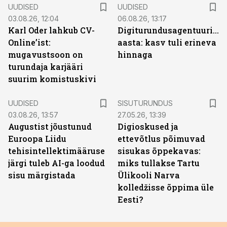
UUDISED
UUDISED
03.08.26, 12:04
06.08.26, 13:17
Karl Oder lahkub CV-
Digiturundusagentuuride
Online’ist:
aasta: kasv tuli erineva
mugavustsoon on
hinnaga
turundaja karjääri
suurim komistuskivi
ST
UUDISED
SISUTURUNDUS
03.08.26, 13:57
27.05.26, 13:39
Augustist jõustunud
Digioskused ja
Euroopa Liidu
ettevõtlus põimuvad
tehisintellektimääruse
sisukas õppekavas:
järgi tuleb AI-ga loodud
miks tullakse Tartu
sisu märgistada
Ülikooli Narva
kolledžisse õppima üle
Eesti?