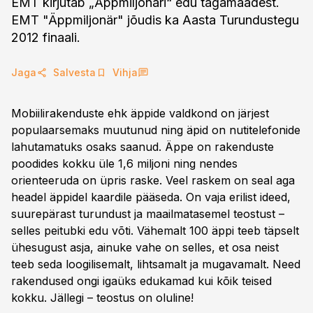
EMT kirjutab „Äppmiljonäri“ edu tagamaadest.
EMT "Äppmiljonär" jõudis ka Aasta Turundustegu
2012 finaali.
Jaga
Salvesta
Vihja
Mobiilirakenduste ehk äppide valdkond on järjest
populaarsemaks muutunud ning äpid on nutitelefonide
lahutamatuks osaks saanud. Äppe on rakenduste
poodides kokku üle 1,6 miljoni ning nendes
orienteeruda on üpris raske. Veel raskem on seal aga
headel äppidel kaardile pääseda. On vaja erilist ideed,
suurepärast turundust ja maailmatasemel teostust –
selles peitubki edu võti. Vähemalt 100 äppi teeb täpselt
ühesugust asja, ainuke vahe on selles, et osa neist
teeb seda loogilisemalt, lihtsamalt ja mugavamalt. Need
rakendused ongi igaüks edukamad kui kõik teised
kokku. Jällegi – teostus on oluline!