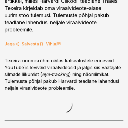
artikkel, milles Harvardi Ülikooli teadlane Thales
Texeira kirjeldab oma viraalvideote-alase
uurimistöö tulemusi. Tulemuste põhjal pakub
teadlane lahendusi neljale viraalvideote
probleemile.
Jaga
Salvesta
Vihja
Texeira uurimisrühm näitas katsealustele erinevaid
YouTube´is levivaid viraalvideosid ja jälgis siis vaatajate
silmade liikumist (
eye-tracking
) ning näomiimikat.
Tulemuste põhjal pakub Harvardi teadlane lahendusi
neljale viraalvideote probleemile.