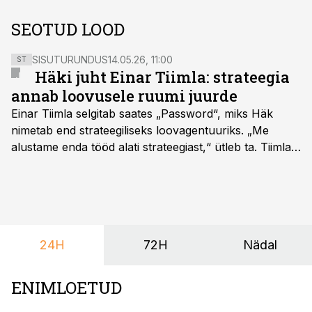
SEOTUD LOOD
SISUTURUNDUS
14.05.26, 11:00
ST
Häki juht Einar Tiimla: strateegia
annab loovusele ruumi juurde
Einar Tiimla selgitab saates „Password“, miks Häk
nimetab end strateegiliseks loovagentuuriks. „Me
alustame enda tööd alati strateegiast,“ ütleb ta. Tiimla
sõnul aitab põhjalik eeltöö vältida olukorda, kus klient
hakkab alles esimeste visuaalide pealt mõtlema, mida
ta tegelikult tahab.
24H
72H
Nädal
ENIMLOETUD