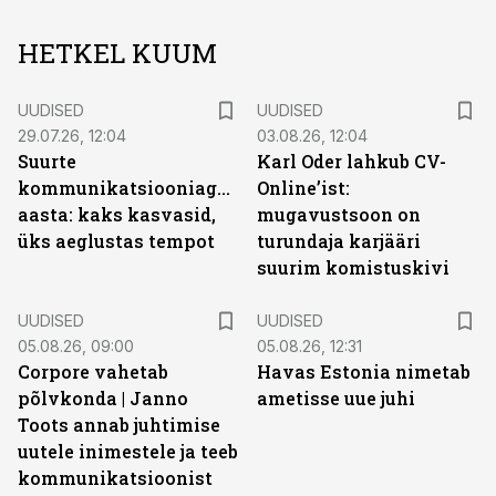
HETKEL KUUM
UUDISED
UUDISED
29.07.26, 12:04
03.08.26, 12:04
Suurte
Karl Oder lahkub CV-
kommunikatsiooniagentuuride
Online’ist:
aasta: kaks kasvasid,
mugavustsoon on
üks aeglustas tempot
turundaja karjääri
suurim komistuskivi
UUDISED
UUDISED
05.08.26, 09:00
05.08.26, 12:31
Corpore vahetab
Havas Estonia nimetab
põlvkonda | Janno
ametisse uue juhi
Toots annab juhtimise
uutele inimestele ja teeb
kommunikatsioonist