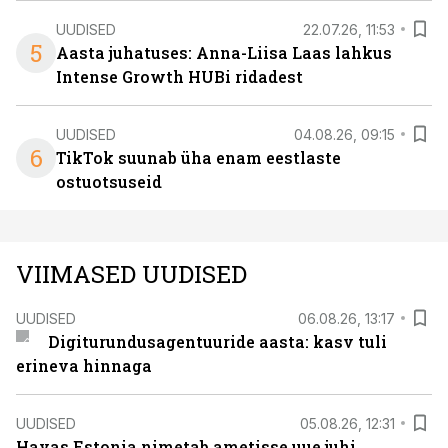
UUDISED
22.07.26, 11:53
5
Aasta juhatuses: Anna-Liisa Laas lahkus
Intense Growth HUBi ridadest
UUDISED
04.08.26, 09:15
6
TikTok suunab üha enam eestlaste
ostuotsuseid
VIIMASED UUDISED
UUDISED
06.08.26, 13:17
Digiturundusagentuuride aasta: kasv tuli
erineva hinnaga
UUDISED
05.08.26, 12:31
Havas Estonia nimetab ametisse uue juhi