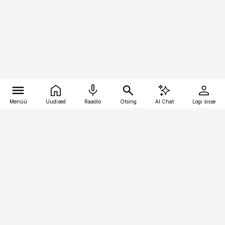
Menüü
Uudised
Raadio
Otsing
AI Chat
Logi sisse
Vana-Lõuna 39/1, 19094 Tallinn
(+372) 667 0111
bestmarketing@best-marketing.ee
Telli
Reklaam
Firmast