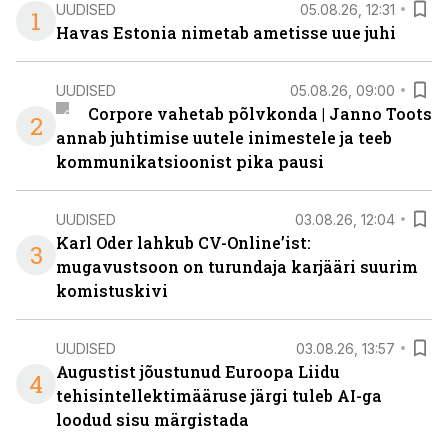
UUDISED
05.08.26, 12:31
1
Havas Estonia nimetab ametisse uue juhi
UUDISED
05.08.26, 09:00
Corpore vahetab põlvkonda | Janno Toots
2
annab juhtimise uutele inimestele ja teeb
kommunikatsioonist pika pausi
UUDISED
03.08.26, 12:04
Karl Oder lahkub CV-Online’ist:
3
mugavustsoon on turundaja karjääri suurim
komistuskivi
UUDISED
03.08.26, 13:57
Augustist jõustunud Euroopa Liidu
4
tehisintellektimääruse järgi tuleb AI-ga
loodud sisu märgistada