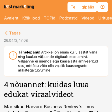
Telli ligipääs
Avaleht
Kõik lood
TOPid
Podcastid
Videod
Üritus
cebook
Tagasi
Twitter)
26.04.12, 17:08
kedIn
Tähelepanu!
Artikkel on enam kui 5 aastat vana
ning kuulub väljaande digitaalsesse arhiivi.
ail
Väljaanne ei uuenda ega kaasajasta arhiveeritud
sisu, mistõttu võib olla vajalik kaasaegsete
k
allikatega tutvumine
4 nõuannet: kuidas luua
edukat viraalvideot
Märtsikuu Harvard Business Review's ilmus