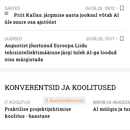
SAATED
04.08.26, 09:12
Priit Kallas: järgmise aasta jooksul võtab AI
üle suure osa ajutööst
UUDISED
03.08.26, 13:57
Augustist jõustunud Euroopa Liidu
tehisintellektimääruse järgi tuleb AI-ga loodud
sisu märgistada
KONVERENTSID JA KOOLITUSED
8 akadeemilist tundi
IT KOOLITUS
ÄRIPÄEVA AKADEE
Praktilise projektijuhtimise
AI müügis ja t
koolitus - baastase