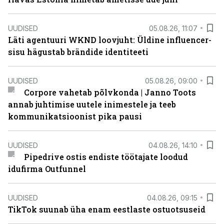
UUDISED
05.08.26, 11:07
Läti agentuuri WKND loovjuht: Üldine influencer-
sisu hägustab brändide identiteeti
UUDISED
05.08.26, 09:00
Corpore vahetab põlvkonda | Janno Toots
annab juhtimise uutele inimestele ja teeb
kommunikatsioonist pika pausi
UUDISED
04.08.26, 14:10
Pipedrive ostis endiste töötajate loodud
idufirma Outfunnel
UUDISED
04.08.26, 09:15
TikTok suunab üha enam eestlaste ostuotsuseid