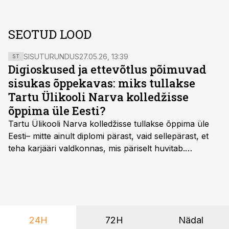
SEOTUD LOOD
SISUTURUNDUS
27.05.26, 13:39
ST
Digioskused ja ettevõtlus põimuvad
sisukas õppekavas: miks tullakse
Tartu Ülikooli Narva kolledžisse
õppima üle Eesti?
Tartu Ülikooli Narva kolledžisse tullakse õppima üle
Eesti– mitte ainult diplomi pärast, vaid sellepärast, et
teha karjääri valdkonnas, mis päriselt huvitab.
Õppekava “Ettevõtlus ja digilahendused” ühendab
ettevõtluse, tehnoloogia ja praktilised oskused viisil,
mis kõnetab nii ettevõtjaid, värskeid koolilõpetajaid kui
ka neid, kes soovivad teha karjääripööret.
24H
72H
Nädal