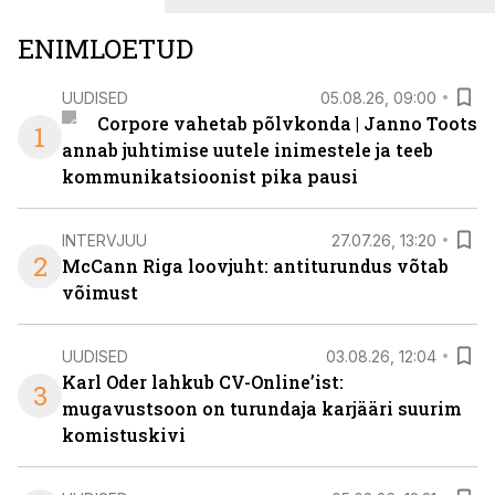
ENIMLOETUD
UUDISED
05.08.26, 09:00
Corpore vahetab põlvkonda | Janno Toots
1
annab juhtimise uutele inimestele ja teeb
kommunikatsioonist pika pausi
INTERVJUU
27.07.26, 13:20
2
McCann Riga loovjuht: antiturundus võtab
võimust
UUDISED
03.08.26, 12:04
Karl Oder lahkub CV-Online’ist:
3
mugavustsoon on turundaja karjääri suurim
komistuskivi