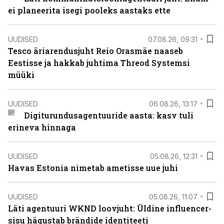
ei planeerita isegi pooleks aastaks ette
UUDISED
07.08.26, 09:31
Tesco äriarendusjuht Reio Orasmäe naaseb
Eestisse ja hakkab juhtima Threod Systemsi
müüki
UUDISED
06.08.26, 13:17
Digiturundusagentuuride aasta: kasv tuli
erineva hinnaga
UUDISED
05.08.26, 12:31
Havas Estonia nimetab ametisse uue juhi
UUDISED
05.08.26, 11:07
Läti agentuuri WKND loovjuht: Üldine influencer-
sisu hägustab brändide identiteeti