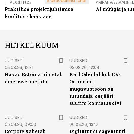
8 akadeemilist tundi
IT KOOLITUS
ÄRIPÄEVA AKADEE
Praktilise projektijuhtimise
AI müügis ja t
koolitus - baastase
HETKEL KUUM
UUDISED
UUDISED
05.08.26, 12:31
03.08.26, 12:04
Havas Estonia nimetab
Karl Oder lahkub CV-
ametisse uue juhi
Online’ist:
mugavustsoon on
turundaja karjääri
suurim komistuskivi
UUDISED
UUDISED
05.08.26, 09:00
06.08.26, 13:17
Corpore vahetab
Digiturundusagentuuride