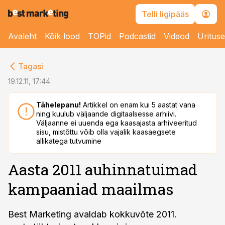
Telli ligipääs
Avaleht
Kõik lood
TOPid
Podcastid
Videod
Üritus
cebook
Tagasi
Twitter)
19.12.11, 17:44
kedIn
Tähelepanu!
Artikkel on enam kui 5 aastat vana
ning kuulub väljaande digitaalsesse arhiivi.
ail
Väljaanne ei uuenda ega kaasajasta arhiveeritud
sisu, mistõttu võib olla vajalik kaasaegsete
k
allikatega tutvumine
Aasta 2011 auhinnatuimad
kampaaniad maailmas
Best Marketing avaldab kokkuvõte 2011.