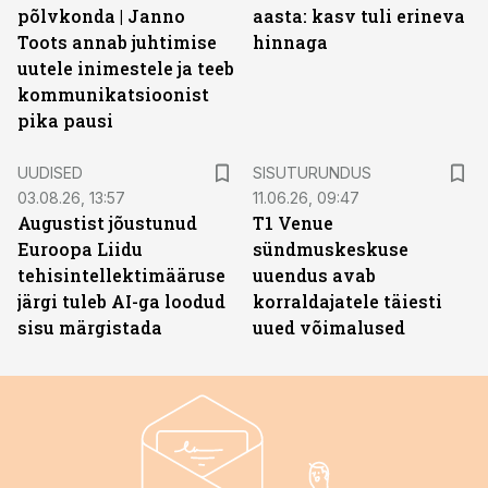
põlvkonda | Janno
aasta: kasv tuli erineva
Toots annab juhtimise
hinnaga
uutele inimestele ja teeb
kommunikatsioonist
pika pausi
ST
UUDISED
SISUTURUNDUS
03.08.26, 13:57
11.06.26, 09:47
Augustist jõustunud
T1 Venue
Euroopa Liidu
sündmuskeskuse
tehisintellektimääruse
uuendus avab
järgi tuleb AI-ga loodud
korraldajatele täiesti
sisu märgistada
uued võimalused