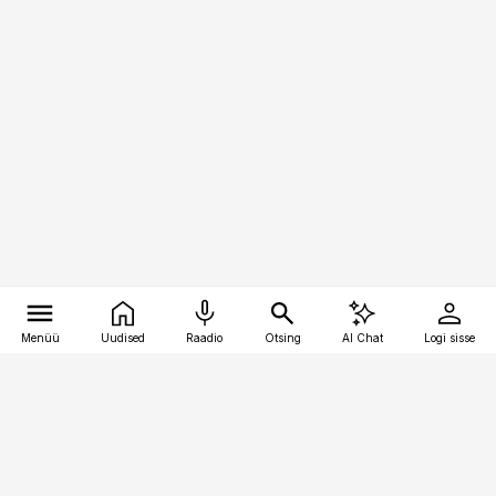
Menüü
Uudised
Raadio
Otsing
AI Chat
Logi sisse
Vana-Lõuna 39/1, 19094 Tallinn
(+372) 667 0111