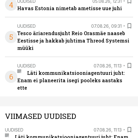
UUDISED
05.08.26, 12:31
4
Havas Estonia nimetab ametisse uue juhi
UUDISED
07.08.26, 09:31
Tesco äriarendusjuht Reio Orasmäe naaseb
5
Eestisse ja hakkab juhtima Threod Systemsi
müüki
UUDISED
07.08.26, 11:13
Läti kommunikatsiooniagentuuri juht:
6
Enam ei planeerita isegi pooleks aastaks
ette
VIIMASED UUDISED
UUDISED
07.08.26, 11:13
Läti kommunikatsiooniagentuuri juht: Enam