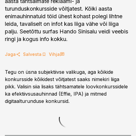
aasta tähtsaimate reklaami- ja
turunduskonkursside võitjatest. Kõiki aasta
enimauhinnatuid töid ühest kohast polegi lihtne
leida, tavaliselt on infot kas liiga vähe või liiga
palju. Seetõttu surfas Hando Sinisalu veidi veebis
ringi ja kogus info kokku.
Jaga
Salvesta
Vihja
Tegu on üsna subjektiivse valikuga, aga kõikide
konkursside kõikidest võitjatest saaks nimekiri liiga
pikk. Valisin siia lisaks tähtsamatele loovkonkurssidele
ka efektiivsusauhinnad (Effie, IPA) ja mitmed
digitaalturunduse konkursid.