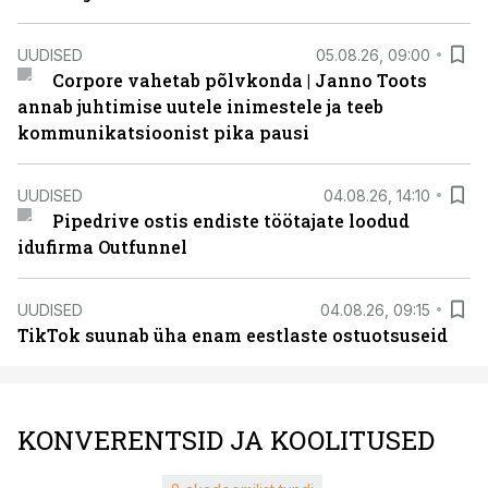
UUDISED
05.08.26, 09:00
Corpore vahetab põlvkonda | Janno Toots
annab juhtimise uutele inimestele ja teeb
kommunikatsioonist pika pausi
UUDISED
04.08.26, 14:10
Pipedrive ostis endiste töötajate loodud
idufirma Outfunnel
UUDISED
04.08.26, 09:15
TikTok suunab üha enam eestlaste ostuotsuseid
KONVERENTSID JA KOOLITUSED