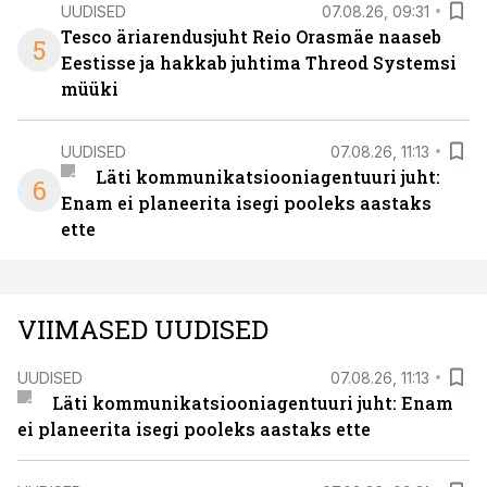
UUDISED
07.08.26, 09:31
Tesco äriarendusjuht Reio Orasmäe naaseb
5
Eestisse ja hakkab juhtima Threod Systemsi
müüki
UUDISED
07.08.26, 11:13
Läti kommunikatsiooniagentuuri juht:
6
Enam ei planeerita isegi pooleks aastaks
ette
VIIMASED UUDISED
UUDISED
07.08.26, 11:13
Läti kommunikatsiooniagentuuri juht: Enam
ei planeerita isegi pooleks aastaks ette