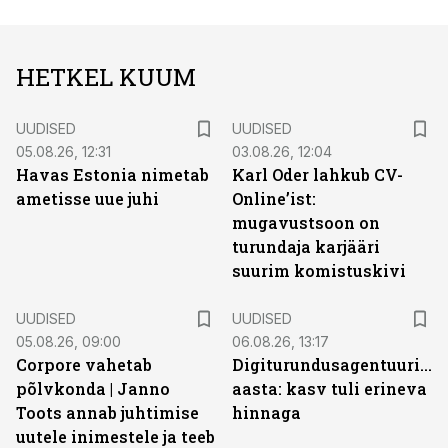
HETKEL KUUM
UUDISED
UUDISED
05.08.26, 12:31
03.08.26, 12:04
Havas Estonia nimetab
Karl Oder lahkub CV-
ametisse uue juhi
Online’ist:
mugavustsoon on
turundaja karjääri
suurim komistuskivi
UUDISED
UUDISED
05.08.26, 09:00
06.08.26, 13:17
Corpore vahetab
Digiturundusagentuuride
põlvkonda | Janno
aasta: kasv tuli erineva
Toots annab juhtimise
hinnaga
uutele inimestele ja teeb