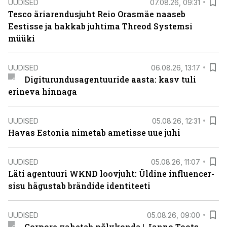
UUDISED
07.08.26, 09:31
Tesco äriarendusjuht Reio Orasmäe naaseb
Eestisse ja hakkab juhtima Threod Systemsi
müüki
UUDISED
06.08.26, 13:17
Digiturundusagentuuride aasta: kasv tuli
erineva hinnaga
UUDISED
05.08.26, 12:31
Havas Estonia nimetab ametisse uue juhi
UUDISED
05.08.26, 11:07
Läti agentuuri WKND loovjuht: Üldine influencer-
sisu hägustab brändide identiteeti
UUDISED
05.08.26, 09:00
Corpore vahetab põlvkonda | Janno Toots