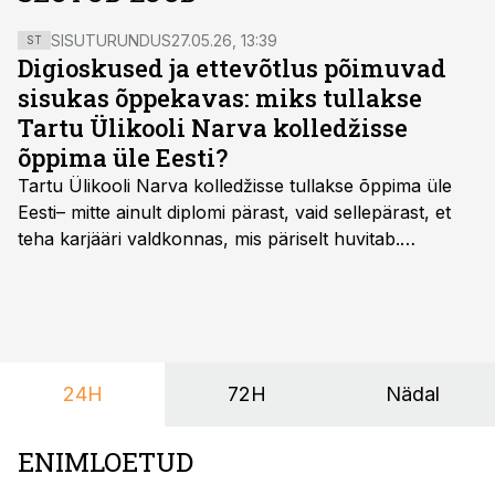
SISUTURUNDUS
27.05.26, 13:39
ST
Digioskused ja ettevõtlus põimuvad
sisukas õppekavas: miks tullakse
Tartu Ülikooli Narva kolledžisse
õppima üle Eesti?
Tartu Ülikooli Narva kolledžisse tullakse õppima üle
Eesti– mitte ainult diplomi pärast, vaid sellepärast, et
teha karjääri valdkonnas, mis päriselt huvitab.
Õppekava “Ettevõtlus ja digilahendused” ühendab
ettevõtluse, tehnoloogia ja praktilised oskused viisil,
mis kõnetab nii ettevõtjaid, värskeid koolilõpetajaid kui
ka neid, kes soovivad teha karjääripööret.
24H
72H
Nädal
ENIMLOETUD