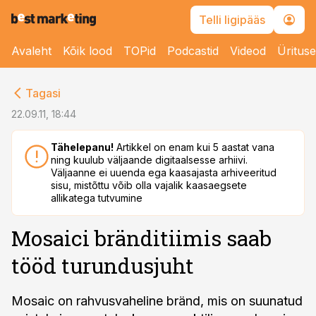
Telli ligipääs
Avaleht
Kõik lood
TOPid
Podcastid
Videod
Üritus
cebook
Tagasi
Twitter)
22.09.11, 18:44
kedIn
Tähelepanu!
Artikkel on enam kui 5 aastat vana
ning kuulub väljaande digitaalsesse arhiivi.
ail
Väljaanne ei uuenda ega kaasajasta arhiveeritud
sisu, mistõttu võib olla vajalik kaasaegsete
k
allikatega tutvumine
Mosaici bränditiimis saab
tööd turundusjuht
Mosaic on rahvusvaheline bränd, mis on suunatud