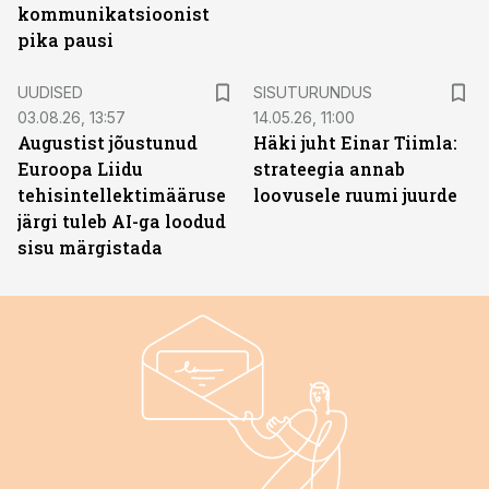
kommunikatsioonist
pika pausi
ST
UUDISED
SISUTURUNDUS
03.08.26, 13:57
14.05.26, 11:00
Augustist jõustunud
Häki juht Einar Tiimla:
Euroopa Liidu
strateegia annab
tehisintellektimääruse
loovusele ruumi juurde
järgi tuleb AI-ga loodud
sisu märgistada