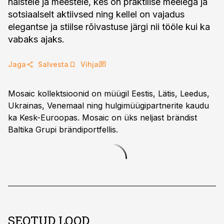
naistele ja meestele, kes on praktilise meelega ja
sotsiaalselt aktiivsed ning kellel on vajadus
elegantse ja stiilse rõivastuse järgi nii tööle kui ka
vabaks ajaks.
Jaga
Salvesta
Vihja
Mosaic kollektsioonid on müügil Eestis, Lätis, Leedus,
Ukrainas, Venemaal ning hulgimüügipartnerite kaudu
ka Kesk-Euroopas. Mosaic on üks neljast brändist
Baltika Grupi brändiportfellis.
SEOTUD LOOD