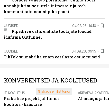
annab juhtimise uutele inimestele ja teeb
kommunikatsioonist pika pausi
UUDISED
04.08.26, 14:10
Pipedrive ostis endiste töötajate loodud
idufirma Outfunnel
UUDISED
04.08.26, 09:15
TikTok suunab üha enam eestlaste ostuotsuseid
KONVERENTSID JA KOOLITUSED
8 akadeemilist tundi
IT KOOLITUS
ÄRIPÄEVA AKADEE
Praktilise projektijuhtimise
AI müügis ja t
koolitus - baastase