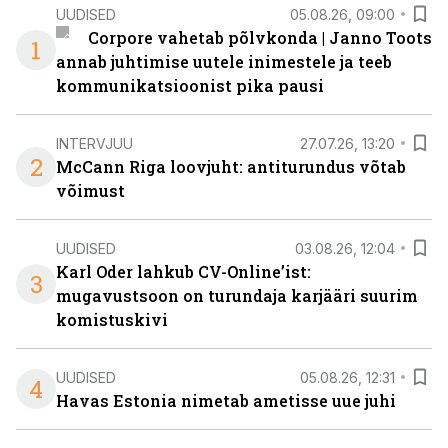
UUDISED
05.08.26, 09:00
Corpore vahetab põlvkonda | Janno Toots
1
annab juhtimise uutele inimestele ja teeb
kommunikatsioonist pika pausi
INTERVJUU
27.07.26, 13:20
2
McCann Riga loovjuht: antiturundus võtab
võimust
UUDISED
03.08.26, 12:04
Karl Oder lahkub CV-Online’ist:
3
mugavustsoon on turundaja karjääri suurim
komistuskivi
UUDISED
05.08.26, 12:31
4
Havas Estonia nimetab ametisse uue juhi