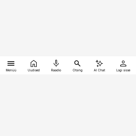
Menüü
Uudised
Raadio
Otsing
AI Chat
Logi sisse
Vana-Lõuna 39/1, 19094 Tallinn
(+372) 667 0111
bestmarketing@best-marketing.ee
Telli
Reklaam