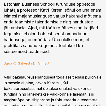
Estonian Business Schooli turunduse õppetooli
juhataja professor Katri Keremi sõnul on üha enam
inimesi majanduslanguse varjus hakanud mõtlema
enda teadmiste täiendamisele ning haridustee
jätkamisele. Ajad, mil tööturg õitses ning karjääri
tegemisel ei olnud otsest seost omandatud
haridusega, on möödas. Üha olulisem on, et
praktikas saadud kogemusi toetaksid ka
süsteemsed teadmised.
Jaga
Salvesta
Vihja
Vaid bakalaureuseharidusest tööalaselt edasi pürgivale
inimesele ei piisa, arvab Kerem. „Kui
bakalaureusetasemel õpitakse erialast valdkonda
tundma ning lähenetakse valdkonnale laiemalt, siis
magistriõpe on sihipärane ja fokusseeritud teadmiste
omandamise viis, mille diplom kinnitab inimese erialast