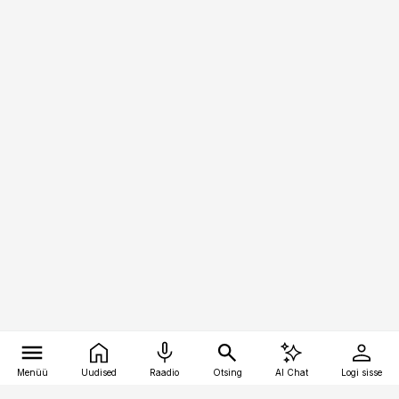
Menüü
Uudised
Raadio
Otsing
AI Chat
Logi sisse