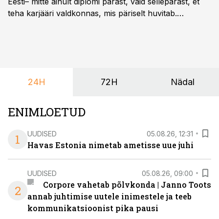
Eesti– mitte ainult diplomi pärast, vaid sellepärast, et
teha karjääri valdkonnas, mis päriselt huvitab.
Õppekava “Ettevõtlus ja digilahendused” ühendab
ettevõtluse, tehnoloogia ja praktilised oskused viisil,
mis kõnetab nii ettevõtjaid, värskeid koolilõpetajaid kui
ka neid, kes soovivad teha karjääripööret.
24H
72H
Nädal
ENIMLOETUD
UUDISED
05.08.26, 12:31
1
Havas Estonia nimetab ametisse uue juhi
UUDISED
05.08.26, 09:00
Corpore vahetab põlvkonda | Janno Toots
2
annab juhtimise uutele inimestele ja teeb
kommunikatsioonist pika pausi