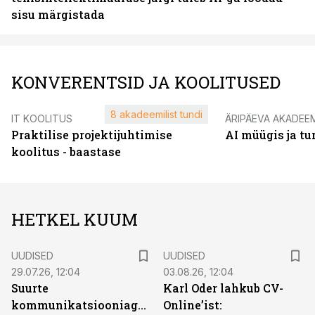
sisu märgistada
KONVERENTSID JA KOOLITUSED
8 akadeemilist tundi
IT KOOLITUS
ÄRIPÄEVA AKADEE
Praktilise projektijuhtimise
AI müügis ja t
koolitus - baastase
HETKEL KUUM
UUDISED
UUDISED
29.07.26, 12:04
03.08.26, 12:04
Suurte
Karl Oder lahkub CV-
kommunikatsiooniagentuuride
Online’ist: