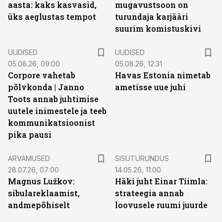
aasta: kaks kasvasid,
mugavustsoon on
üks aeglustas tempot
turundaja karjääri
suurim komistuskivi
UUDISED
UUDISED
05.08.26, 09:00
05.08.26, 12:31
Corpore vahetab
Havas Estonia nimetab
põlvkonda | Janno
ametisse uue juhi
Toots annab juhtimise
uutele inimestele ja teeb
kommunikatsioonist
pika pausi
ST
ARVAMUSED
SISUTURUNDUS
28.07.26, 07:00
14.05.26, 11:00
Magnus Lužkov:
Häki juht Einar Tiimla:
sibulareklaamist,
strateegia annab
andmepõhiselt
loovusele ruumi juurde