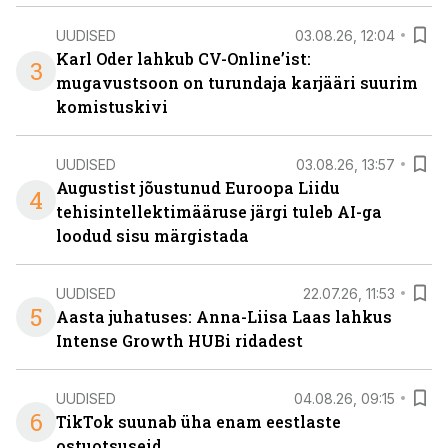
UUDISED
03.08.26, 12:04
Karl Oder lahkub CV-Online’ist:
3
mugavustsoon on turundaja karjääri suurim
komistuskivi
UUDISED
03.08.26, 13:57
Augustist jõustunud Euroopa Liidu
4
tehisintellektimääruse järgi tuleb AI-ga
loodud sisu märgistada
UUDISED
22.07.26, 11:53
5
Aasta juhatuses: Anna-Liisa Laas lahkus
Intense Growth HUBi ridadest
UUDISED
04.08.26, 09:15
6
TikTok suunab üha enam eestlaste
ostuotsuseid