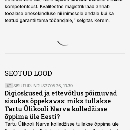
kompetentsust. Kvaliteetne magistrikraad annab
tööalase enesekindluse nii inimesele endale kui ka
teatud garantii tema tööandjale,“ selgitas Kerem.
SEOTUD LOOD
SISUTURUNDUS
27.05.26, 13:39
ST
Digioskused ja ettevõtlus põimuvad
sisukas õppekavas: miks tullakse
Tartu Ülikooli Narva kolledžisse
õppima üle Eesti?
Tartu Ülikooli Narva kolledžisse tullakse õppima üle