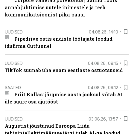
Corpore vahetab põlvkonda | Janno Toots
annab juhtimise uutele inimestele ja teeb
kommunikatsioonist pika pausi
UUDISED
04.08.26, 14:10
Pipedrive ostis endiste töötajate loodud
idufirma Outfunnel
UUDISED
04.08.26, 09:15
TikTok suunab üha enam eestlaste ostuotsuseid
SAATED
04.08.26, 09:12
Priit Kallas: järgmise aasta jooksul võtab AI
üle suure osa ajutööst
UUDISED
03.08.26, 13:57
Augustist jõustunud Euroopa Liidu
tehisintellektimääruse järgi tuleb AI-ga loodud