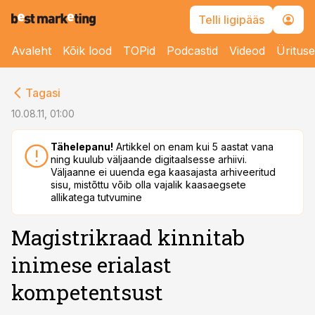
Telli ligipääs
Avaleht
Kõik lood
TOPid
Podcastid
Videod
Üritus
cebook
Tagasi
Twitter)
10.08.11, 01:00
kedIn
Tähelepanu!
Artikkel on enam kui 5 aastat vana
ning kuulub väljaande digitaalsesse arhiivi.
ail
Väljaanne ei uuenda ega kaasajasta arhiveeritud
sisu, mistõttu võib olla vajalik kaasaegsete
k
allikatega tutvumine
Magistrikraad kinnitab
inimese erialast
kompetentsust