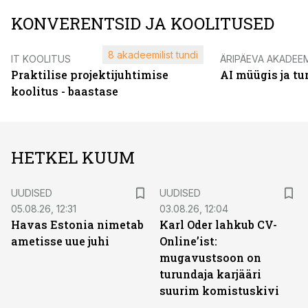
KONVERENTSID JA KOOLITUSED
8 akadeemilist tundi
IT KOOLITUS
ÄRIPÄEVA AKADEE
Praktilise projektijuhtimise
AI müügis ja t
koolitus - baastase
HETKEL KUUM
UUDISED
UUDISED
05.08.26, 12:31
03.08.26, 12:04
Havas Estonia nimetab
Karl Oder lahkub CV-
ametisse uue juhi
Online’ist:
mugavustsoon on
turundaja karjääri
suurim komistuskivi