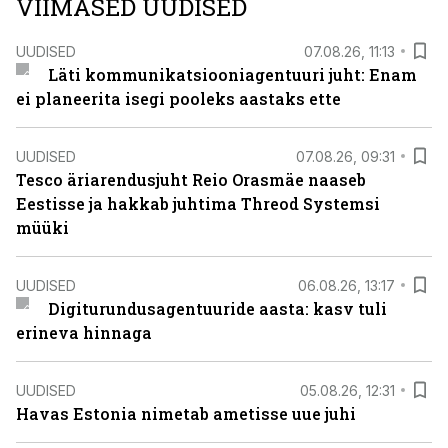
VIIMASED UUDISED
UUDISED
07.08.26, 11:13
Läti kommunikatsiooniagentuuri juht: Enam
ei planeerita isegi pooleks aastaks ette
UUDISED
07.08.26, 09:31
Tesco äriarendusjuht Reio Orasmäe naaseb
Eestisse ja hakkab juhtima Threod Systemsi
müüki
UUDISED
06.08.26, 13:17
Digiturundusagentuuride aasta: kasv tuli
erineva hinnaga
UUDISED
05.08.26, 12:31
Havas Estonia nimetab ametisse uue juhi