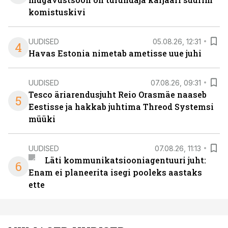
komistuskivi
UUDISED
05.08.26, 12:31
4
Havas Estonia nimetab ametisse uue juhi
UUDISED
07.08.26, 09:31
Tesco äriarendusjuht Reio Orasmäe naaseb
5
Eestisse ja hakkab juhtima Threod Systemsi
müüki
UUDISED
07.08.26, 11:13
Läti kommunikatsiooniagentuuri juht:
6
Enam ei planeerita isegi pooleks aastaks
ette