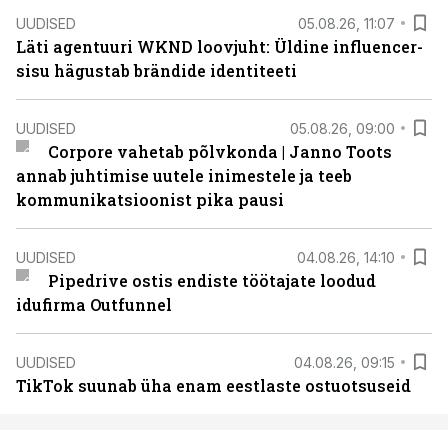
UUDISED
05.08.26, 11:07
Läti agentuuri WKND loovjuht: Üldine influencer-
sisu hägustab brändide identiteeti
UUDISED
05.08.26, 09:00
Corpore vahetab põlvkonda | Janno Toots
annab juhtimise uutele inimestele ja teeb
kommunikatsioonist pika pausi
UUDISED
04.08.26, 14:10
Pipedrive ostis endiste töötajate loodud
idufirma Outfunnel
UUDISED
04.08.26, 09:15
TikTok suunab üha enam eestlaste ostuotsuseid