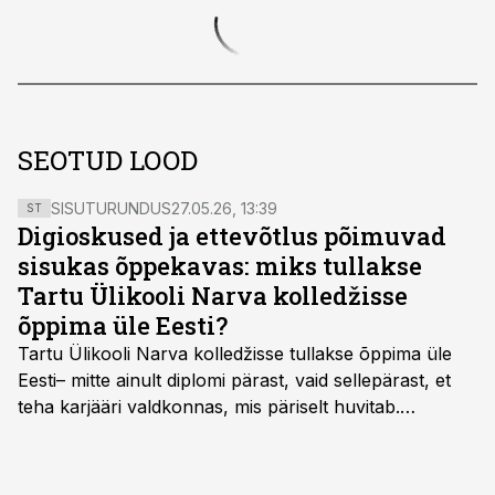
SEOTUD LOOD
SISUTURUNDUS
27.05.26, 13:39
ST
Digioskused ja ettevõtlus põimuvad
sisukas õppekavas: miks tullakse
Tartu Ülikooli Narva kolledžisse
õppima üle Eesti?
Tartu Ülikooli Narva kolledžisse tullakse õppima üle
Eesti– mitte ainult diplomi pärast, vaid sellepärast, et
teha karjääri valdkonnas, mis päriselt huvitab.
Õppekava “Ettevõtlus ja digilahendused” ühendab
ettevõtluse, tehnoloogia ja praktilised oskused viisil,
mis kõnetab nii ettevõtjaid, värskeid koolilõpetajaid kui