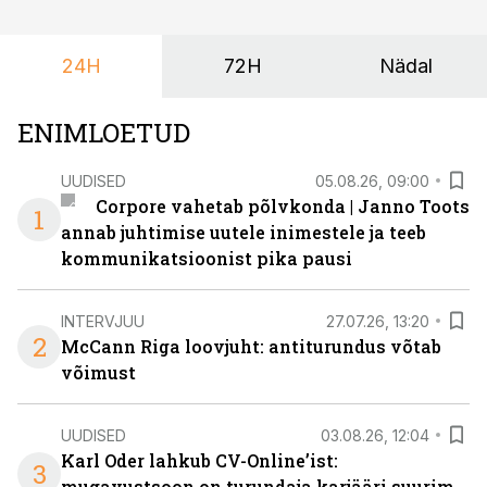
ka neid, kes soovivad teha karjääripööret.
24H
72H
Nädal
ENIMLOETUD
UUDISED
05.08.26, 09:00
Corpore vahetab põlvkonda | Janno Toots
1
annab juhtimise uutele inimestele ja teeb
kommunikatsioonist pika pausi
INTERVJUU
27.07.26, 13:20
2
McCann Riga loovjuht: antiturundus võtab
võimust
UUDISED
03.08.26, 12:04
Karl Oder lahkub CV-Online’ist:
3
mugavustsoon on turundaja karjääri suurim