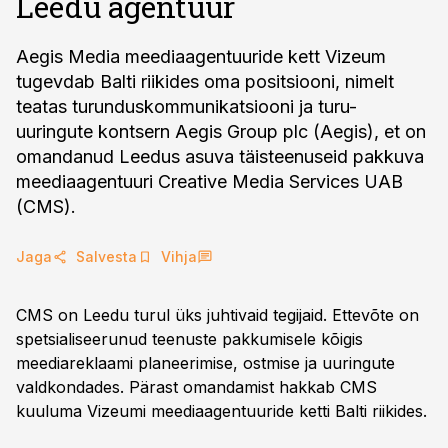
Leedu agentuur
Aegis Media meediaagentuuride kett Vizeum
tugevdab Balti riikides oma positsiooni, nimelt
teatas turunduskommunikatsiooni ja turu-
uuringute kontsern Aegis Group plc (Aegis), et on
omandanud Leedus asuva täisteenuseid pakkuva
meediaagentuuri Creative Media Services UAB
(CMS).
Jaga
Salvesta
Vihja
CMS on Leedu turul üks juhtivaid tegijaid. Ettevõte on
spetsialiseerunud teenuste pakkumisele kõigis
meediareklaami planeerimise, ostmise ja uuringute
valdkondades. Pärast omandamist hakkab CMS
kuuluma Vizeumi meediaagentuuride ketti Balti riikides.