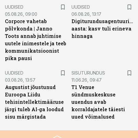
UUDISED
UUDISED
05.08.26, 09:00
06.08.26, 13:17
Corpore vahetab
Digiturundusagentuuride
põlvkonda | Janno
aasta: kasv tuli erineva
Toots annab juhtimise
hinnaga
uutele inimestele ja teeb
kommunikatsioonist
pika pausi
ST
UUDISED
SISUTURUNDUS
03.08.26, 13:57
11.06.26, 09:47
Augustist jõustunud
T1 Venue
Euroopa Liidu
sündmuskeskuse
tehisintellektimääruse
uuendus avab
järgi tuleb AI-ga loodud
korraldajatele täiesti
sisu märgistada
uued võimalused