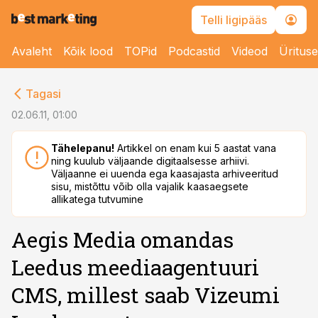
Telli ligipääs
Avaleht
Kõik lood
TOPid
Podcastid
Videod
Üritus
cebook
Tagasi
Twitter)
02.06.11, 01:00
kedIn
Tähelepanu!
Artikkel on enam kui 5 aastat vana
ning kuulub väljaande digitaalsesse arhiivi.
ail
Väljaanne ei uuenda ega kaasajasta arhiveeritud
sisu, mistõttu võib olla vajalik kaasaegsete
k
allikatega tutvumine
Aegis Media omandas
Leedus meediaagentuuri
CMS, millest saab Vizeumi