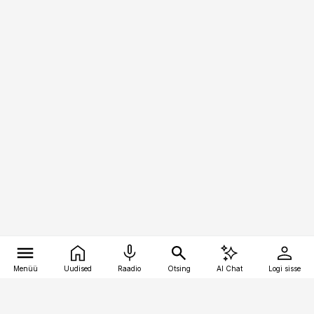
Menüü
Uudised
Raadio
Otsing
AI Chat
Logi sisse