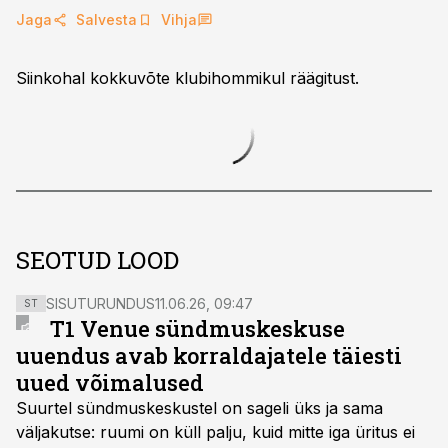
Jaga
Salvesta
Vihja
Siinkohal kokkuvõte klubihommikul räägitust.
SEOTUD LOOD
SISUTURUNDUS
11.06.26, 09:47
ST
T1 Venue sündmuskeskuse
uuendus avab korraldajatele täiesti
uued võimalused
Suurtel sündmuskeskustel on sageli üks ja sama
väljakutse: ruumi on küll palju, kuid mitte iga üritus ei