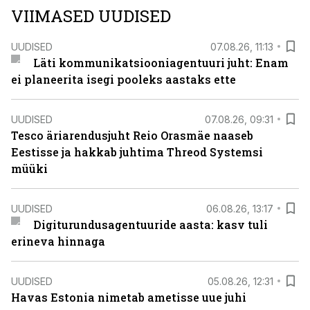
VIIMASED UUDISED
UUDISED
07.08.26, 11:13
Läti kommunikatsiooniagentuuri juht: Enam
ei planeerita isegi pooleks aastaks ette
UUDISED
07.08.26, 09:31
Tesco äriarendusjuht Reio Orasmäe naaseb
Eestisse ja hakkab juhtima Threod Systemsi
müüki
UUDISED
06.08.26, 13:17
Digiturundusagentuuride aasta: kasv tuli
erineva hinnaga
UUDISED
05.08.26, 12:31
Havas Estonia nimetab ametisse uue juhi