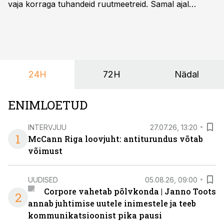
vaja korraga tuhandeid ruutmeetreid. Samal ajal
soovivad ettevõtted ja korraldajad üha enam
paindlikkust – võimalust ühendada konverents, gala,
töötoad, meelelahutus ja võrgustumine tervikuks, ilma
et peaks kasutama mitut erinevat asukohta. T1
keskuses tegutsev sündmuskeskus T1 Venue on just
24H
72H
Nädal
nendele vajadustele vastanud uuendusega, mis pakub
senisest oluliselt rohkem lahendusi.
ENIMLOETUD
INTERVJUU
27.07.26, 13:20
1
McCann Riga loovjuht: antiturundus võtab
võimust
UUDISED
05.08.26, 09:00
Corpore vahetab põlvkonda | Janno Toots
2
annab juhtimise uutele inimestele ja teeb
kommunikatsioonist pika pausi