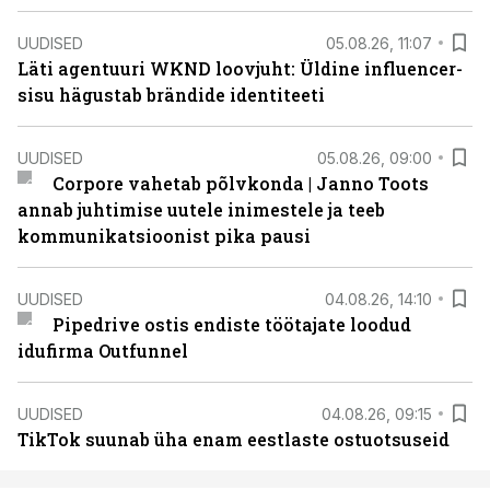
UUDISED
05.08.26, 11:07
Läti agentuuri WKND loovjuht: Üldine influencer-
sisu hägustab brändide identiteeti
UUDISED
05.08.26, 09:00
Corpore vahetab põlvkonda | Janno Toots
annab juhtimise uutele inimestele ja teeb
kommunikatsioonist pika pausi
UUDISED
04.08.26, 14:10
Pipedrive ostis endiste töötajate loodud
idufirma Outfunnel
UUDISED
04.08.26, 09:15
TikTok suunab üha enam eestlaste ostuotsuseid