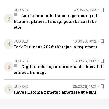
UUDISED
07.08.26, 11:13
Läti kommunikatsiooniagentuuri juht:
3
Enam ei planeerita isegi pooleks aastaks
ette
UUDISED
10.06.26, 10:12
4
Tark Turundus 2026: tähtajad ja reglement
UUDISED
06.08.26, 13:17
5
Digiturundusagentuuride aasta: kasv tuli
erineva hinnaga
UUDISED
05.08.26, 12:31
6
Havas Estonia nimetab ametisse uue juhi