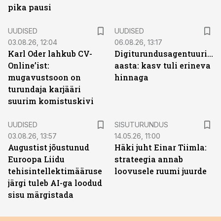
pika pausi
UUDISED
UUDISED
03.08.26, 12:04
06.08.26, 13:17
Karl Oder lahkub CV-
Digiturundusagentuuride
Online’ist:
aasta: kasv tuli erineva
mugavustsoon on
hinnaga
turundaja karjääri
suurim komistuskivi
ST
UUDISED
SISUTURUNDUS
03.08.26, 13:57
14.05.26, 11:00
Augustist jõustunud
Häki juht Einar Tiimla:
Euroopa Liidu
strateegia annab
tehisintellektimääruse
loovusele ruumi juurde
järgi tuleb AI-ga loodud
sisu märgistada