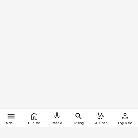
Menüü
Uudised
Raadio
Otsing
AI Chat
Logi sisse