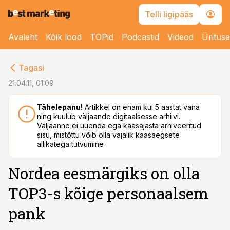
Telli ligipääs
Avaleht
Kõik lood
TOPid
Podcastid
Videod
Üritus
cebook
Tagasi
Twitter)
21.04.11, 01:09
kedIn
Tähelepanu!
Artikkel on enam kui 5 aastat vana
ning kuulub väljaande digitaalsesse arhiivi.
ail
Väljaanne ei uuenda ega kaasajasta arhiveeritud
sisu, mistõttu võib olla vajalik kaasaegsete
k
allikatega tutvumine
Nordea eesmärgiks on olla
TOP3-s kõige personaalsem
pank