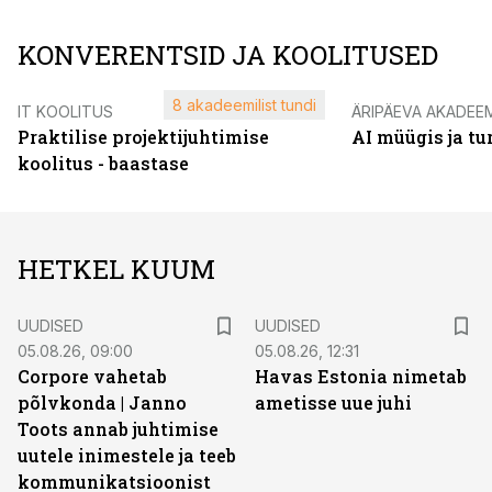
KONVERENTSID JA KOOLITUSED
8 akadeemilist tundi
IT KOOLITUS
ÄRIPÄEVA AKADEE
Praktilise projektijuhtimise
AI müügis ja t
koolitus - baastase
HETKEL KUUM
UUDISED
UUDISED
05.08.26, 09:00
05.08.26, 12:31
Corpore vahetab
Havas Estonia nimetab
põlvkonda | Janno
ametisse uue juhi
Toots annab juhtimise
uutele inimestele ja teeb
kommunikatsioonist