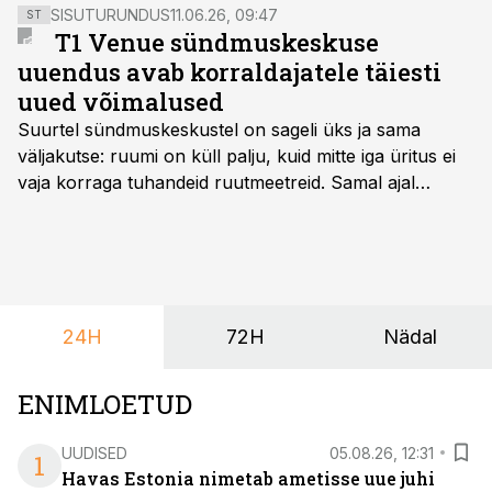
SISUTURUNDUS
11.06.26, 09:47
ST
T1 Venue sündmuskeskuse
uuendus avab korraldajatele täiesti
uued võimalused
Suurtel sündmuskeskustel on sageli üks ja sama
väljakutse: ruumi on küll palju, kuid mitte iga üritus ei
vaja korraga tuhandeid ruutmeetreid. Samal ajal
soovivad ettevõtted ja korraldajad üha enam
paindlikkust – võimalust ühendada konverents, gala,
töötoad, meelelahutus ja võrgustumine tervikuks, ilma
et peaks kasutama mitut erinevat asukohta. T1
keskuses tegutsev sündmuskeskus T1 Venue on just
24H
72H
Nädal
nendele vajadustele vastanud uuendusega, mis pakub
senisest oluliselt rohkem lahendusi.
ENIMLOETUD
UUDISED
05.08.26, 12:31
1
Havas Estonia nimetab ametisse uue juhi