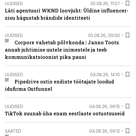
UUDISED
05.08.26, 11:07
Läti agentuuri WKND loovjuht: Üldine influencer-
sisu hägustab brändide identiteeti
UUDISED
05.08.26, 09:00
Corpore vahetab põlvkonda | Janno Toots
annab juhtimise uutele inimestele ja teeb
kommunikatsioonist pika pausi
UUDISED
04.08.26, 14:10
Pipedrive ostis endiste töötajate loodud
idufirma Outfunnel
UUDISED
04.08.26, 09:15
TikTok suunab üha enam eestlaste ostuotsuseid
SAATED
04.08.26, 09:12