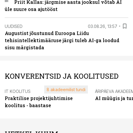
Priit Kallas: järgmise aasta jooksul võtab AI
üle suure osa ajutööst
UUDISED
03.08.26, 13:57
Augustist jõustunud Euroopa Liidu
tehisintellektimääruse järgi tuleb AI-ga loodud
sisu märgistada
KONVERENTSID JA KOOLITUSED
8 akadeemilist tundi
IT KOOLITUS
ÄRIPÄEVA AKADEE
Praktilise projektijuhtimise
AI müügis ja t
koolitus - baastase