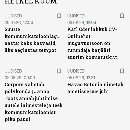
HETKEL KUUM
UUDISED
UUDISED
29.07.26, 12:04
03.08.26, 12:04
Suurte
Karl Oder lahkub CV-
kommunikatsiooniagentuuride
Online’ist:
aasta: kaks kasvasid,
mugavustsoon on
üks aeglustas tempot
turundaja karjääri
suurim komistuskivi
UUDISED
UUDISED
05.08.26, 09:00
05.08.26, 12:31
Corpore vahetab
Havas Estonia nimetab
põlvkonda | Janno
ametisse uue juhi
Toots annab juhtimise
uutele inimestele ja teeb
kommunikatsioonist
pika pausi
ST