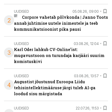
UUDISED
05.08.26, 09:00
Corpore vahetab põlvkonda | Janno Toots
2
annab juhtimise uutele inimestele ja teeb
kommunikatsioonist pika pausi
UUDISED
03.08.26, 12:04
Karl Oder lahkub CV-Online’ist:
3
mugavustsoon on turundaja karjääri suurim
komistuskivi
UUDISED
03.08.26, 13:57
Augustist jõustunud Euroopa Liidu
4
tehisintellektimääruse järgi tuleb AI-ga
loodud sisu märgistada
UUDISED
22.07.26, 11:53