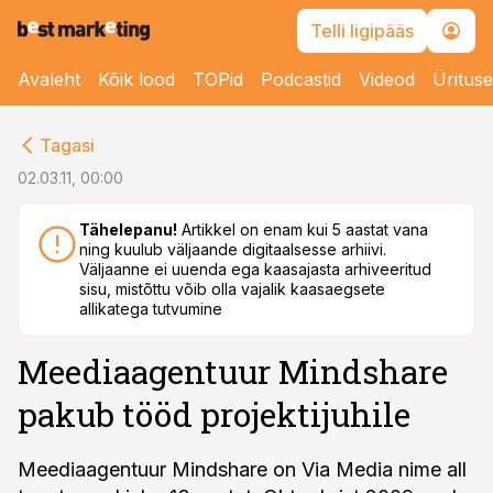
Telli ligipääs
Avaleht
Kõik lood
TOPid
Podcastid
Videod
Üritus
cebook
Tagasi
Twitter)
02.03.11, 00:00
kedIn
Tähelepanu!
Artikkel on enam kui 5 aastat vana
ning kuulub väljaande digitaalsesse arhiivi.
ail
Väljaanne ei uuenda ega kaasajasta arhiveeritud
sisu, mistõttu võib olla vajalik kaasaegsete
k
allikatega tutvumine
Meediaagentuur Mindshare
pakub tööd projektijuhile
Meediaagentuur Mindshare on Via Media nime all