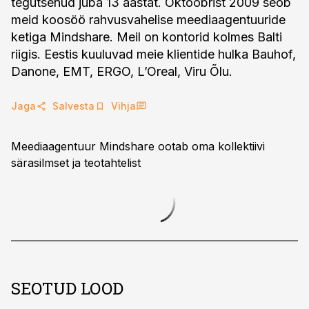
tegutsenud juba 13 aastat. Oktoobrist 2009 seob
meid koosöö rahvusvahelise meediaagentuuride
ketiga Mindshare. Meil on kontorid kolmes Balti
riigis. Eestis kuuluvad meie klientide hulka Bauhof,
Danone, EMT, ERGO, L’Oreal, Viru Õlu.
Jaga
Salvesta
Vihja
Meediaagentuur Mindshare ootab oma kollektiivi
särasilmset ja teotahtelist
SEOTUD LOOD