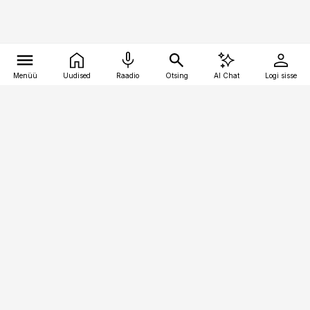
Menüü
Uudised
Raadio
Otsing
AI Chat
Logi sisse
Vana-Lõuna 39/1, 19094 Tallinn
(+372) 667 0111
bestmarketing@best-marketing.ee
Telli
Reklaam
Firmast
Sisu kasutamisõigused
Ajakirjaniku
eetikakoodeks
Üldtingimused
Privaatsustingimused