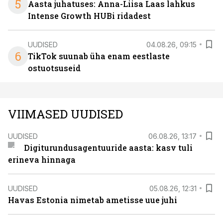
5
Aasta juhatuses: Anna-Liisa Laas lahkus
Intense Growth HUBi ridadest
UUDISED
04.08.26, 09:15
6
TikTok suunab üha enam eestlaste
ostuotsuseid
VIIMASED UUDISED
UUDISED
06.08.26, 13:17
Digiturundusagentuuride aasta: kasv tuli
erineva hinnaga
UUDISED
05.08.26, 12:31
Havas Estonia nimetab ametisse uue juhi