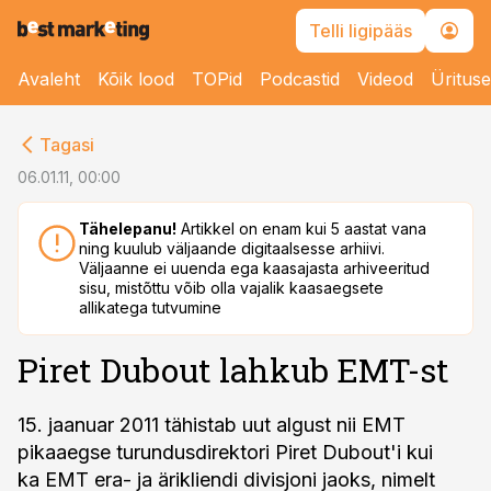
Telli ligipääs
Avaleht
Kõik lood
TOPid
Podcastid
Videod
Üritus
cebook
Tagasi
Twitter)
06.01.11, 00:00
kedIn
Tähelepanu!
Artikkel on enam kui 5 aastat vana
ning kuulub väljaande digitaalsesse arhiivi.
ail
Väljaanne ei uuenda ega kaasajasta arhiveeritud
sisu, mistõttu võib olla vajalik kaasaegsete
k
allikatega tutvumine
Piret Dubout lahkub EMT-st
15. jaanuar 2011 tähistab uut algust nii EMT
pikaaegse turundusdirektori Piret Dubout'i kui
ka EMT era- ja ärikliendi divisjoni jaoks, nimelt