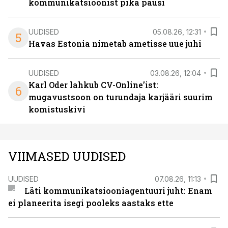
kommunikatsioonist pika pausi
UUDISED
05.08.26, 12:31
5
Havas Estonia nimetab ametisse uue juhi
UUDISED
03.08.26, 12:04
Karl Oder lahkub CV-Online’ist:
6
mugavustsoon on turundaja karjääri suurim
komistuskivi
VIIMASED UUDISED
UUDISED
07.08.26, 11:13
Läti kommunikatsiooniagentuuri juht: Enam
ei planeerita isegi pooleks aastaks ette