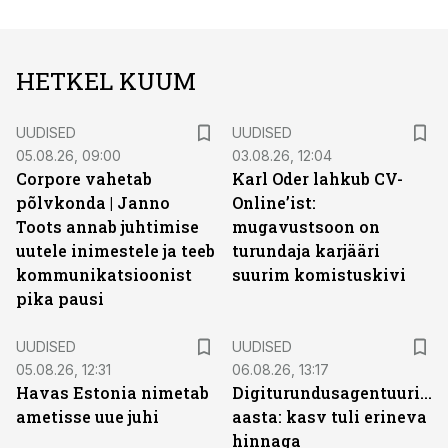
HETKEL KUUM
UUDISED
UUDISED
05.08.26, 09:00
03.08.26, 12:04
Corpore vahetab
Karl Oder lahkub CV-
põlvkonda | Janno
Online’ist:
Toots annab juhtimise
mugavustsoon on
uutele inimestele ja teeb
turundaja karjääri
kommunikatsioonist
suurim komistuskivi
pika pausi
UUDISED
UUDISED
05.08.26, 12:31
06.08.26, 13:17
Havas Estonia nimetab
Digiturundusagentuuride
ametisse uue juhi
aasta: kasv tuli erineva
hinnaga