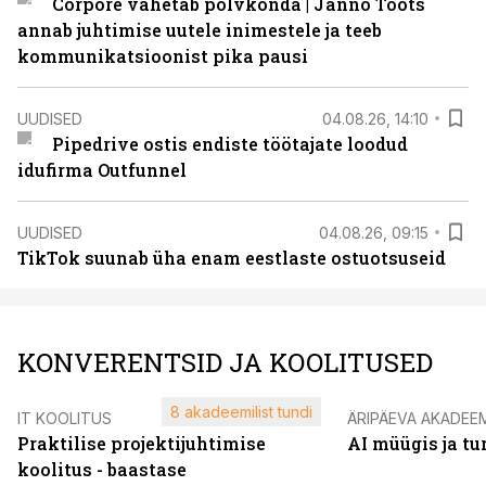
Corpore vahetab põlvkonda | Janno Toots
annab juhtimise uutele inimestele ja teeb
kommunikatsioonist pika pausi
UUDISED
04.08.26, 14:10
Pipedrive ostis endiste töötajate loodud
idufirma Outfunnel
UUDISED
04.08.26, 09:15
TikTok suunab üha enam eestlaste ostuotsuseid
KONVERENTSID JA KOOLITUSED
8 akadeemilist tundi
IT KOOLITUS
ÄRIPÄEVA AKADEE
Praktilise projektijuhtimise
AI müügis ja t
koolitus - baastase