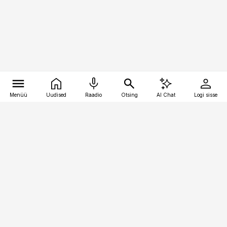
Menüü
Uudised
Raadio
Otsing
AI Chat
Logi sisse
Vana-Lõuna 39/1, 19094 Tallinn
(+372) 667 0111
bestmarketing@best-marketing.ee
Telli
Reklaam
Firmast