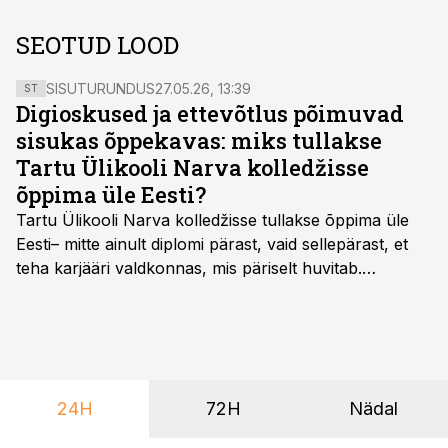
SEOTUD LOOD
SISUTURUNDUS
27.05.26, 13:39
ST
Digioskused ja ettevõtlus põimuvad
sisukas õppekavas: miks tullakse
Tartu Ülikooli Narva kolledžisse
õppima üle Eesti?
Tartu Ülikooli Narva kolledžisse tullakse õppima üle
Eesti– mitte ainult diplomi pärast, vaid sellepärast, et
teha karjääri valdkonnas, mis päriselt huvitab.
Õppekava “Ettevõtlus ja digilahendused” ühendab
ettevõtluse, tehnoloogia ja praktilised oskused viisil,
mis kõnetab nii ettevõtjaid, värskeid koolilõpetajaid kui
ka neid, kes soovivad teha karjääripööret.
24H
72H
Nädal