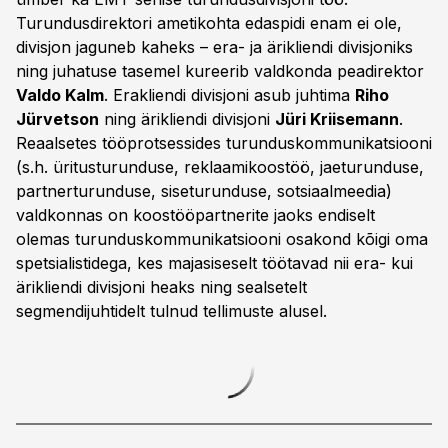
Turundusdirektori ametikohta edaspidi enam ei ole,
divisjon jaguneb kaheks – era- ja ärikliendi divisjoniks
ning juhatuse tasemel kureerib valdkonda peadirektor
Valdo Kalm
. Erakliendi divisjoni asub juhtima
Riho
Jürvetson
ning ärikliendi divisjoni
Jüri Kriisemann
.
Reaalsetes tööprotsessides turunduskommunikatsiooni
(s.h. üritusturunduse, reklaamikoostöö, jaeturunduse,
partnerturunduse, siseturunduse, sotsiaalmeedia)
valdkonnas on koostööpartnerite jaoks endiselt
olemas turunduskommunikatsiooni osakond kõigi oma
spetsialistidega, kes majasiseselt töötavad nii era- kui
ärikliendi divisjoni heaks ning sealsetelt
segmendijuhtidelt tulnud tellimuste alusel.