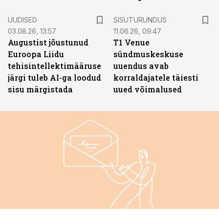
ST
UUDISED
SISUTURUNDUS
03.08.26, 13:57
11.06.26, 09:47
Augustist jõustunud
T1 Venue
Euroopa Liidu
sündmuskeskuse
tehisintellektimääruse
uuendus avab
järgi tuleb AI-ga loodud
korraldajatele täiesti
sisu märgistada
uued võimalused