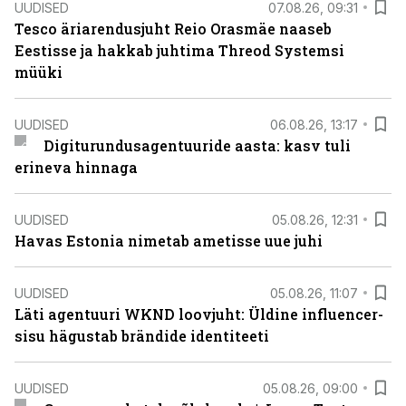
UUDISED
07.08.26, 09:31
Tesco äriarendusjuht Reio Orasmäe naaseb
Eestisse ja hakkab juhtima Threod Systemsi
müüki
UUDISED
06.08.26, 13:17
Digiturundusagentuuride aasta: kasv tuli
erineva hinnaga
UUDISED
05.08.26, 12:31
Havas Estonia nimetab ametisse uue juhi
UUDISED
05.08.26, 11:07
Läti agentuuri WKND loovjuht: Üldine influencer-
sisu hägustab brändide identiteeti
UUDISED
05.08.26, 09:00