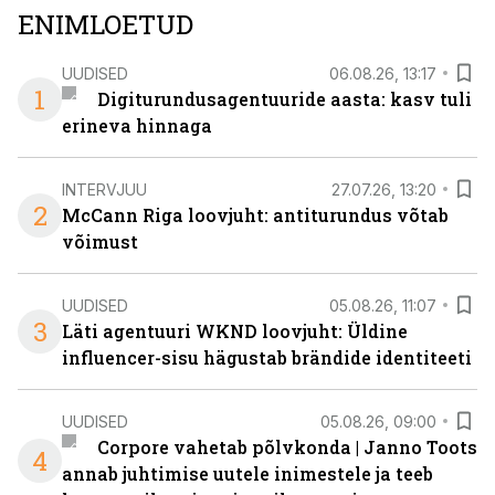
ENIMLOETUD
UUDISED
06.08.26, 13:17
1
Digiturundusagentuuride aasta: kasv tuli
erineva hinnaga
INTERVJUU
27.07.26, 13:20
2
McCann Riga loovjuht: antiturundus võtab
võimust
UUDISED
05.08.26, 11:07
3
Läti agentuuri WKND loovjuht: Üldine
influencer-sisu hägustab brändide identiteeti
UUDISED
05.08.26, 09:00
Corpore vahetab põlvkonda | Janno Toots
4
annab juhtimise uutele inimestele ja teeb