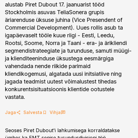
alustab Piret Dubout 17. jaanuarist tööd
Stockholmis asuvas TeliaSonera grupis
äriarenduse üksuse juhina (Vice Presendent of
Commercial Development). Uues rollis asub ta
igapäevaselt tööle kuue riigi - Eesti, Leedu,
Rootsi, Soome, Norra ja Taani - era- ja ärikliendi
segmendistrateegiate ja turunduse, samuti müügi-
ja klienditeeninduse üksustega eesmärgiga
vahendada nende riikide parimaid
kliendikogemusi, algatada uusi initsiatiive ning
jagada teadmist uutest võimalustest tihedas
konkurentsisituatsioonis klientide ootustele
vastata.
Jaga
Salvesta
Vihja
Seoses Piret Dubout'i lahkumisega korraldatakse
ümber ka EMT senise turundusdivisjoni töö.