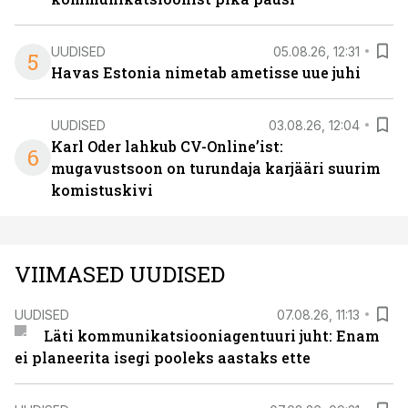
UUDISED
05.08.26, 12:31
5
Havas Estonia nimetab ametisse uue juhi
UUDISED
03.08.26, 12:04
Karl Oder lahkub CV-Online’ist:
6
mugavustsoon on turundaja karjääri suurim
komistuskivi
VIIMASED UUDISED
UUDISED
07.08.26, 11:13
Läti kommunikatsiooniagentuuri juht: Enam
ei planeerita isegi pooleks aastaks ette