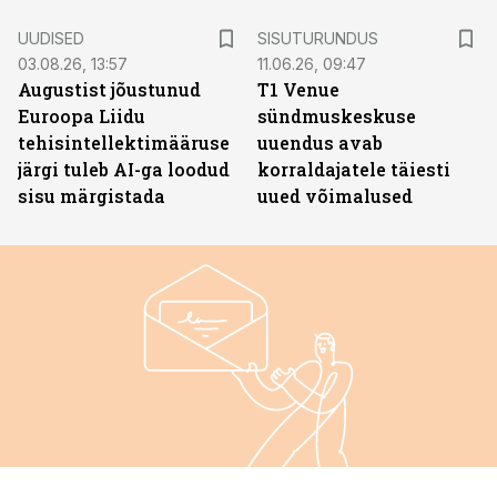
ST
UUDISED
SISUTURUNDUS
03.08.26, 13:57
11.06.26, 09:47
Augustist jõustunud
T1 Venue
Euroopa Liidu
sündmuskeskuse
tehisintellektimääruse
uuendus avab
järgi tuleb AI-ga loodud
korraldajatele täiesti
sisu märgistada
uued võimalused