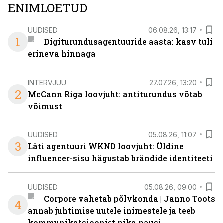
ENIMLOETUD
UUDISED
06.08.26, 13:17
1
Digiturundusagentuuride aasta: kasv tuli
erineva hinnaga
INTERVJUU
27.07.26, 13:20
2
McCann Riga loovjuht: antiturundus võtab
võimust
UUDISED
05.08.26, 11:07
3
Läti agentuuri WKND loovjuht: Üldine
influencer-sisu hägustab brändide identiteeti
UUDISED
05.08.26, 09:00
Corpore vahetab põlvkonda | Janno Toots
4
annab juhtimise uutele inimestele ja teeb
kommunikatsioonist pika pausi