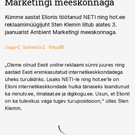
Marketingi meeskonnaga
Kümme aastat Elionis töötanud NETI ning hot.ee
reklaamimüügijuht Sten Klemm liitub alates 3.
jaanuarist Ambient Marketingi meeskonnaga.
Jaga
Salvesta
Vihja
„Oleme olnud Eesti
online
reklaami sünni juures ning
aastaid Eesti enimkasutatud internetikeskkondadega
üheks turuliidriks. Lisaks NETI-le ning hot.ee’le on
Elioni internetikeskkondade hulka tänaseks lisandunud
ka minutv.ee, ilmataat.ee ja digikogu.ee. Usun, et Elionil
on ka tulevikus väga tugev turupositsioon,“ ütles Sten
Klemm.