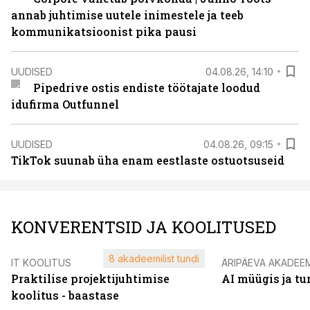
annab juhtimise uutele inimestele ja teeb
kommunikatsioonist pika pausi
UUDISED
04.08.26, 14:10
Pipedrive ostis endiste töötajate loodud
idufirma Outfunnel
UUDISED
04.08.26, 09:15
TikTok suunab üha enam eestlaste ostuotsuseid
KONVERENTSID JA KOOLITUSED
8 akadeemilist tundi
IT KOOLITUS
ÄRIPÄEVA AKADEE
Praktilise projektijuhtimise
AI müügis ja t
koolitus - baastase