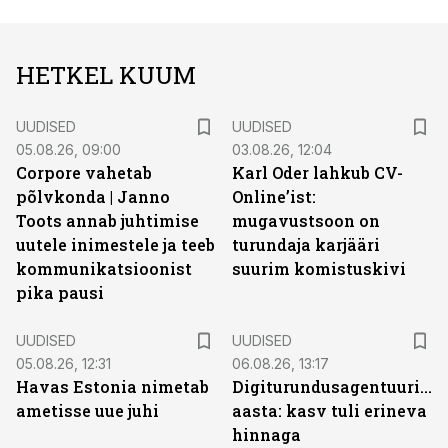
HETKEL KUUM
UUDISED
UUDISED
05.08.26, 09:00
03.08.26, 12:04
Corpore vahetab
Karl Oder lahkub CV-
põlvkonda | Janno
Online’ist:
Toots annab juhtimise
mugavustsoon on
uutele inimestele ja teeb
turundaja karjääri
kommunikatsioonist
suurim komistuskivi
pika pausi
UUDISED
UUDISED
05.08.26, 12:31
06.08.26, 13:17
Havas Estonia nimetab
Digiturundusagentuuride
ametisse uue juhi
aasta: kasv tuli erineva
hinnaga