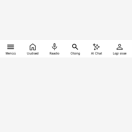
Menüü
Uudised
Raadio
Otsing
AI Chat
Logi sisse
Vana-Lõuna 39/1, 19094 Tallinn
(+372) 667 0111
bestmarketing@best-marketing.ee
Telli
Reklaam
Firmast