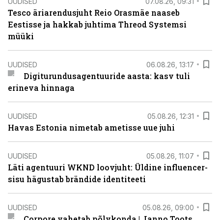
UUDISED
07.08.26, 09:31
Tesco äriarendusjuht Reio Orasmäe naaseb
Eestisse ja hakkab juhtima Threod Systemsi
müüki
UUDISED
06.08.26, 13:17
Digiturundusagentuuride aasta: kasv tuli
erineva hinnaga
UUDISED
05.08.26, 12:31
Havas Estonia nimetab ametisse uue juhi
UUDISED
05.08.26, 11:07
Läti agentuuri WKND loovjuht: Üldine influencer-
sisu hägustab brändide identiteeti
UUDISED
05.08.26, 09:00
Corpore vahetab põlvkonda | Janno Toots