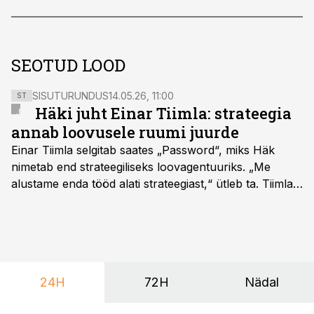
SEOTUD LOOD
SISUTURUNDUS
14.05.26, 11:00
ST
Häki juht Einar Tiimla: strateegia
annab loovusele ruumi juurde
Einar Tiimla selgitab saates „Password“, miks Häk
nimetab end strateegiliseks loovagentuuriks. „Me
alustame enda tööd alati strateegiast,“ ütleb ta. Tiimla
sõnul aitab põhjalik eeltöö vältida olukorda, kus klient
hakkab alles esimeste visuaalide pealt mõtlema, mida
ta tegelikult tahab.
24H
72H
Nädal