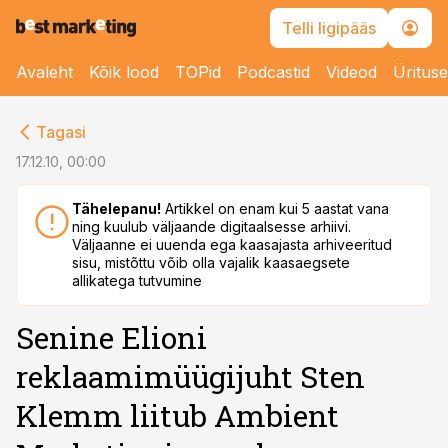
Telli ligipääs
Avaleht
Kõik lood
TOPid
Podcastid
Videod
Üritus
cebook
Tagasi
Twitter)
17.12.10, 00:00
kedIn
Tähelepanu!
Artikkel on enam kui 5 aastat vana
ning kuulub väljaande digitaalsesse arhiivi.
ail
Väljaanne ei uuenda ega kaasajasta arhiveeritud
sisu, mistõttu võib olla vajalik kaasaegsete
k
allikatega tutvumine
Senine Elioni
reklaamimüügijuht Sten
Klemm liitub Ambient