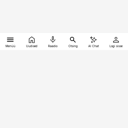
Menüü
Uudised
Raadio
Otsing
AI Chat
Logi sisse
Vana-Lõuna 39/1, 19094 Tallinn
(+372) 667 0111
bestmarketing@best-marketing.ee
Telli
Reklaam
Firmast
Sisu kasutamisõigused
Ajakirjaniku