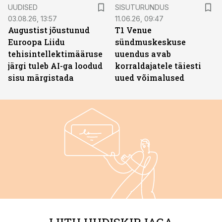
ST
UUDISED
SISUTURUNDUS
03.08.26, 13:57
11.06.26, 09:47
Augustist jõustunud
T1 Venue
Euroopa Liidu
sündmuskeskuse
tehisintellektimääruse
uuendus avab
järgi tuleb AI-ga loodud
korraldajatele täiesti
sisu märgistada
uued võimalused