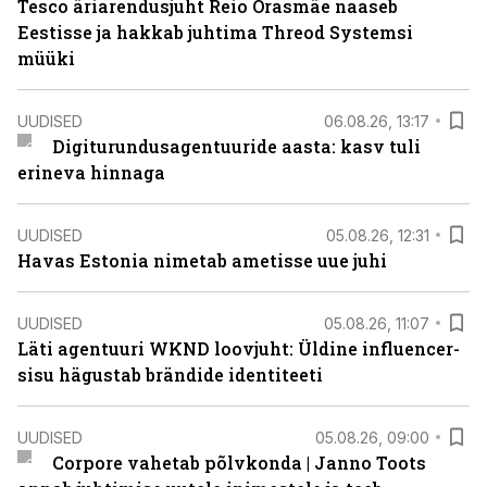
Tesco äriarendusjuht Reio Orasmäe naaseb
Eestisse ja hakkab juhtima Threod Systemsi
müüki
UUDISED
06.08.26, 13:17
Digiturundusagentuuride aasta: kasv tuli
erineva hinnaga
UUDISED
05.08.26, 12:31
Havas Estonia nimetab ametisse uue juhi
UUDISED
05.08.26, 11:07
Läti agentuuri WKND loovjuht: Üldine influencer-
sisu hägustab brändide identiteeti
UUDISED
05.08.26, 09:00
Corpore vahetab põlvkonda | Janno Toots