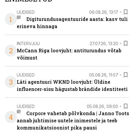
UUDISED
06.08.26, 13:17
1
Digiturundusagentuuride aasta: kasv tuli
erineva hinnaga
INTERVJUU
27.07.26, 13:20
2
McCann Riga loovjuht: antiturundus võtab
võimust
UUDISED
05.08.26, 11:07
3
Läti agentuuri WKND loovjuht: Üldine
influencer-sisu hägustab brändide identiteeti
UUDISED
05.08.26, 09:00
Corpore vahetab põlvkonda | Janno Toots
4
annab juhtimise uutele inimestele ja teeb
kommunikatsioonist pika pausi