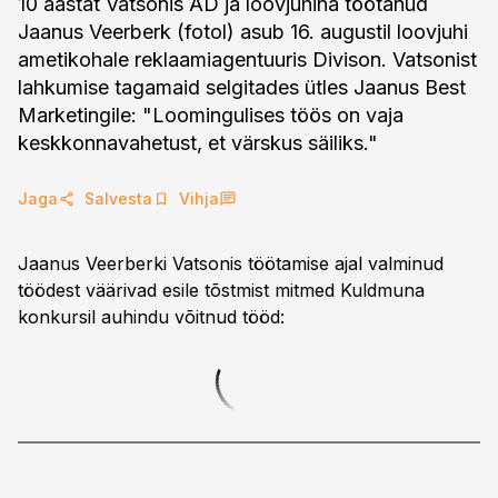
10 aastat Vatsonis AD ja loovjuhina töötanud
Jaanus Veerberk (fotol) asub 16. augustil loovjuhi
ametikohale reklaamiagentuuris Divison. Vatsonist
lahkumise tagamaid selgitades ütles Jaanus Best
Marketingile: "Loomingulises töös on vaja
keskkonnavahetust, et värskus säiliks."
Jaga
Salvesta
Vihja
Jaanus Veerberki Vatsonis töötamise ajal valminud
töödest väärivad esile tõstmist mitmed Kuldmuna
konkursil auhindu võitnud tööd: