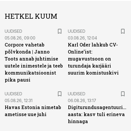
HETKEL KUUM
UUDISED
UUDISED
05.08.26, 09:00
03.08.26, 12:04
Corpore vahetab
Karl Oder lahkub CV-
põlvkonda | Janno
Online’ist:
Toots annab juhtimise
mugavustsoon on
uutele inimestele ja teeb
turundaja karjääri
kommunikatsioonist
suurim komistuskivi
pika pausi
UUDISED
UUDISED
05.08.26, 12:31
06.08.26, 13:17
Havas Estonia nimetab
Digiturundusagentuuride
ametisse uue juhi
aasta: kasv tuli erineva
hinnaga