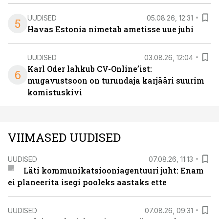
UUDISED
05.08.26, 12:31
5
Havas Estonia nimetab ametisse uue juhi
UUDISED
03.08.26, 12:04
Karl Oder lahkub CV-Online’ist:
6
mugavustsoon on turundaja karjääri suurim
komistuskivi
VIIMASED UUDISED
UUDISED
07.08.26, 11:13
Läti kommunikatsiooniagentuuri juht: Enam
ei planeerita isegi pooleks aastaks ette
UUDISED
07.08.26, 09:31