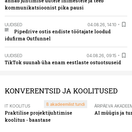
annab juhtimise uutele inimestele ja teeb
kommunikatsioonist pika pausi
UUDISED
04.08.26, 14:10
Pipedrive ostis endiste töötajate loodud
idufirma Outfunnel
UUDISED
04.08.26, 09:15
TikTok suunab üha enam eestlaste ostuotsuseid
KONVERENTSID JA KOOLITUSED
8 akadeemilist tundi
IT KOOLITUS
ÄRIPÄEVA AKADEE
Praktilise projektijuhtimise
AI müügis ja t
koolitus - baastase