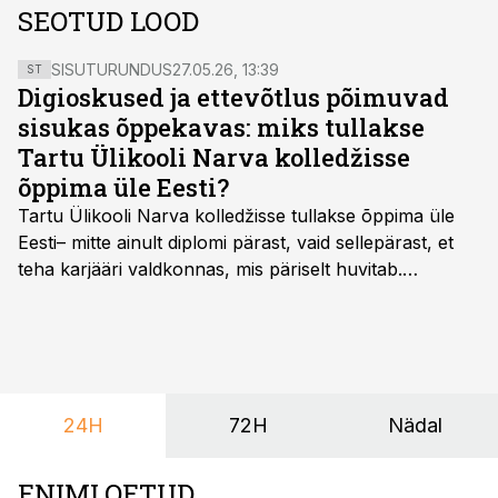
SEOTUD LOOD
SISUTURUNDUS
27.05.26, 13:39
ST
Digioskused ja ettevõtlus põimuvad
sisukas õppekavas: miks tullakse
Tartu Ülikooli Narva kolledžisse
õppima üle Eesti?
Tartu Ülikooli Narva kolledžisse tullakse õppima üle
Eesti– mitte ainult diplomi pärast, vaid sellepärast, et
teha karjääri valdkonnas, mis päriselt huvitab.
Õppekava “Ettevõtlus ja digilahendused” ühendab
ettevõtluse, tehnoloogia ja praktilised oskused viisil,
mis kõnetab nii ettevõtjaid, värskeid koolilõpetajaid kui
ka neid, kes soovivad teha karjääripööret.
24H
72H
Nädal
ENIMLOETUD