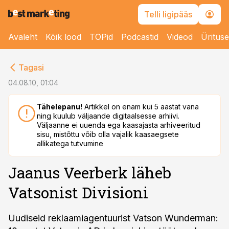
Telli ligipääs
Avaleht
Kõik lood
TOPid
Podcastid
Videod
Üritus
cebook
Tagasi
Twitter)
04.08.10, 01:04
kedIn
Tähelepanu!
Artikkel on enam kui 5 aastat vana
ning kuulub väljaande digitaalsesse arhiivi.
ail
Väljaanne ei uuenda ega kaasajasta arhiveeritud
sisu, mistõttu võib olla vajalik kaasaegsete
k
allikatega tutvumine
Jaanus Veerberk läheb
Vatsonist Divisioni
Uudiseid reklaamiagentuurist Vatson Wunderman: