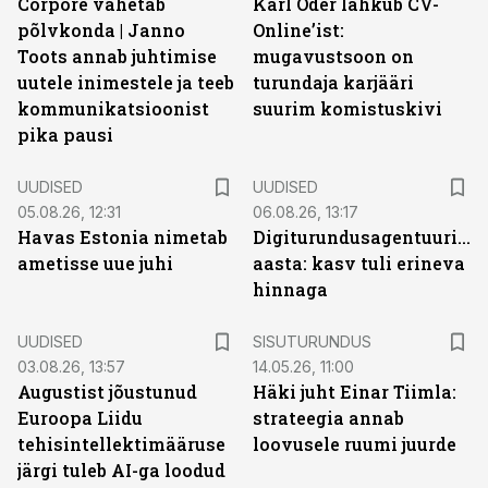
Corpore vahetab
Karl Oder lahkub CV-
põlvkonda | Janno
Online’ist:
Toots annab juhtimise
mugavustsoon on
uutele inimestele ja teeb
turundaja karjääri
kommunikatsioonist
suurim komistuskivi
pika pausi
UUDISED
UUDISED
05.08.26, 12:31
06.08.26, 13:17
Havas Estonia nimetab
Digiturundusagentuuride
ametisse uue juhi
aasta: kasv tuli erineva
hinnaga
ST
UUDISED
SISUTURUNDUS
03.08.26, 13:57
14.05.26, 11:00
Augustist jõustunud
Häki juht Einar Tiimla:
Euroopa Liidu
strateegia annab
tehisintellektimääruse
loovusele ruumi juurde
järgi tuleb AI-ga loodud