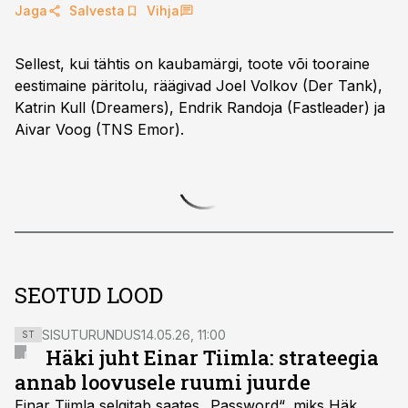
Jaga
Salvesta
Vihja
Sellest, kui tähtis on kaubamärgi, toote või tooraine
eestimaine päritolu, räägivad Joel Volkov (Der Tank),
Katrin Kull (Dreamers), Endrik Randoja (Fastleader) ja
Aivar Voog (TNS Emor).
SEOTUD LOOD
SISUTURUNDUS
14.05.26, 11:00
ST
Häki juht Einar Tiimla: strateegia
annab loovusele ruumi juurde
Einar Tiimla selgitab saates „Password“, miks Häk