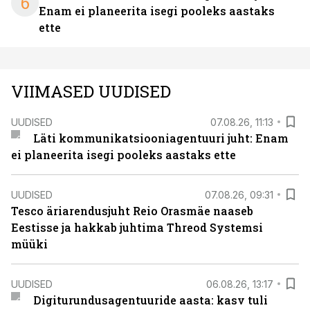
6
Enam ei planeerita isegi pooleks aastaks
ette
VIIMASED UUDISED
UUDISED
07.08.26, 11:13
Läti kommunikatsiooniagentuuri juht: Enam
ei planeerita isegi pooleks aastaks ette
UUDISED
07.08.26, 09:31
Tesco äriarendusjuht Reio Orasmäe naaseb
Eestisse ja hakkab juhtima Threod Systemsi
müüki
UUDISED
06.08.26, 13:17
Digiturundusagentuuride aasta: kasv tuli