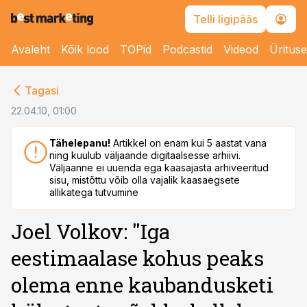
Telli ligipääs
Avaleht
Kõik lood
TOPid
Podcastid
Videod
Üritus
cebook
Tagasi
Twitter)
22.04.10, 01:00
kedIn
Tähelepanu!
Artikkel on enam kui 5 aastat vana
ning kuulub väljaande digitaalsesse arhiivi.
ail
Väljaanne ei uuenda ega kaasajasta arhiveeritud
sisu, mistõttu võib olla vajalik kaasaegsete
k
allikatega tutvumine
Joel Volkov: ''Iga
eestimaalase kohus peaks
olema enne kaubandusketi