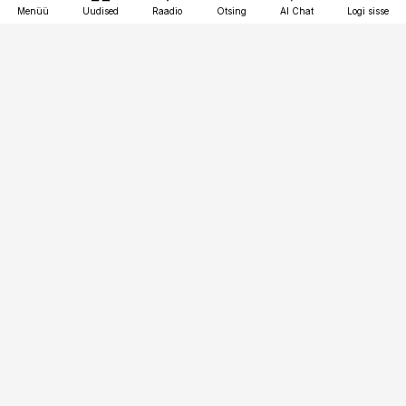
Menüü
Uudised
Raadio
Otsing
AI Chat
Logi sisse
Vana-Lõuna 39/1, 19094 Tallinn
(+372) 667 0111
bestmarketing@best-marketing.ee
Telli
Reklaam
Firmast
Sisu kasutamisõigused
Ajakirjaniku
eetikakoodeks
Üldtingimused
Privaatsustingimused
Küpsiste poliitika
KKK
Eesti Meediaettevõtete
Eelistuste haldamine
Liit