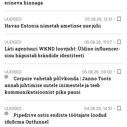
erineva hinnaga
UUDISED
05.08.26, 12:31
Havas Estonia nimetab ametisse uue juhi
UUDISED
05.08.26, 11:07
Läti agentuuri WKND loovjuht: Üldine influencer-
sisu hägustab brändide identiteeti
UUDISED
05.08.26, 09:00
Corpore vahetab põlvkonda | Janno Toots
annab juhtimise uutele inimestele ja teeb
kommunikatsioonist pika pausi
UUDISED
04.08.26, 14:10
Pipedrive ostis endiste töötajate loodud
idufirma Outfunnel