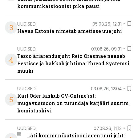
kommunikatsioonist pika pausi
UUDISED
05.08.26, 12:31
3
Havas Estonia nimetab ametisse uue juhi
UUDISED
07.08.26, 09:31
Tesco äriarendusjuht Reio Orasmäe naaseb
4
Eestisse ja hakkab juhtima Threod Systemsi
müüki
UUDISED
03.08.26, 12:04
Karl Oder lahkub CV-Online’ist:
5
mugavustsoon on turundaja karjääri suurim
komistuskivi
UUDISED
07.08.26, 11:13
Läti kommunikatsiooniagentuuri juht: