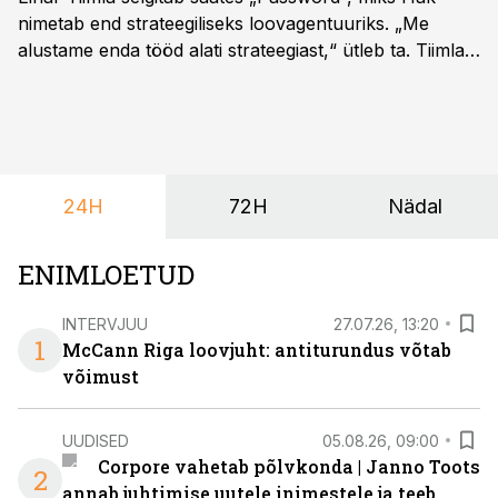
nimetab end strateegiliseks loovagentuuriks. „Me
alustame enda tööd alati strateegiast,“ ütleb ta. Tiimla
sõnul aitab põhjalik eeltöö vältida olukorda, kus klient
hakkab alles esimeste visuaalide pealt mõtlema, mida
ta tegelikult tahab.
24H
72H
Nädal
ENIMLOETUD
INTERVJUU
27.07.26, 13:20
1
McCann Riga loovjuht: antiturundus võtab
võimust
UUDISED
05.08.26, 09:00
Corpore vahetab põlvkonda | Janno Toots
2
annab juhtimise uutele inimestele ja teeb