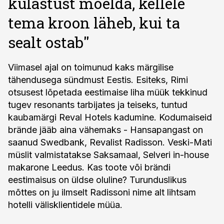
külastust mõelda, kellele
tema kroon läheb, kui ta
sealt ostab''
Viimasel ajal on toimunud kaks märgilise
tähendusega sündmust Eestis. Esiteks, Rimi
otsusest lõpetada eestimaise liha müük tekkinud
tugev resonants tarbijates ja teiseks, tuntud
kaubamärgi Reval Hotels kadumine. Kodumaiseid
brände jääb aina vähemaks - Hansapangast on
saanud Swedbank, Revalist Radisson. Veski-Mati
müslit valmistatakse Saksamaal, Selveri in-house
makarone Leedus. Kas toote või brändi
eestimaisus on üldse oluline? Turunduslikus
mõttes on ju ilmselt Radissoni nime alt lihtsam
hotelli välisklientidele müüa.