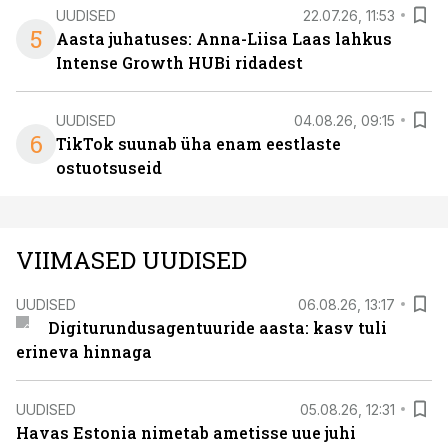
UUDISED
22.07.26, 11:53
5
Aasta juhatuses: Anna-Liisa Laas lahkus
Intense Growth HUBi ridadest
UUDISED
04.08.26, 09:15
6
TikTok suunab üha enam eestlaste
ostuotsuseid
VIIMASED UUDISED
UUDISED
06.08.26, 13:17
Digiturundusagentuuride aasta: kasv tuli
erineva hinnaga
UUDISED
05.08.26, 12:31
Havas Estonia nimetab ametisse uue juhi