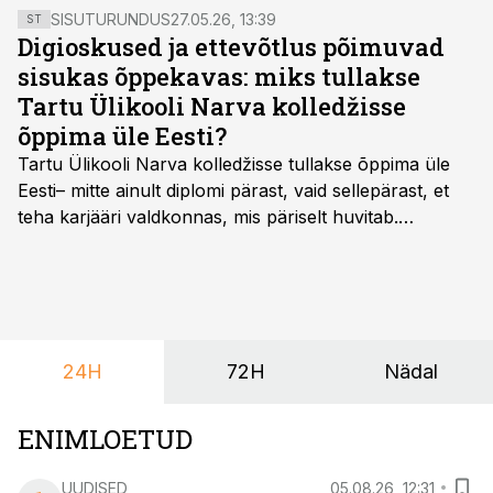
SISUTURUNDUS
27.05.26, 13:39
ST
Digioskused ja ettevõtlus põimuvad
sisukas õppekavas: miks tullakse
Tartu Ülikooli Narva kolledžisse
õppima üle Eesti?
Tartu Ülikooli Narva kolledžisse tullakse õppima üle
Eesti– mitte ainult diplomi pärast, vaid sellepärast, et
teha karjääri valdkonnas, mis päriselt huvitab.
Õppekava “Ettevõtlus ja digilahendused” ühendab
ettevõtluse, tehnoloogia ja praktilised oskused viisil,
mis kõnetab nii ettevõtjaid, värskeid koolilõpetajaid kui
ka neid, kes soovivad teha karjääripööret.
24H
72H
Nädal
ENIMLOETUD
UUDISED
05.08.26, 12:31