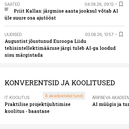
SAATED
04.08.26, 09:12
Priit Kallas: järgmise aasta jooksul võtab AI
üle suure osa ajutööst
UUDISED
03.08.26, 13:57
Augustist jõustunud Euroopa Liidu
tehisintellektimääruse järgi tuleb AI-ga loodud
sisu märgistada
KONVERENTSID JA KOOLITUSED
8 akadeemilist tundi
IT KOOLITUS
ÄRIPÄEVA AKADEE
Praktilise projektijuhtimise
AI müügis ja t
koolitus - baastase