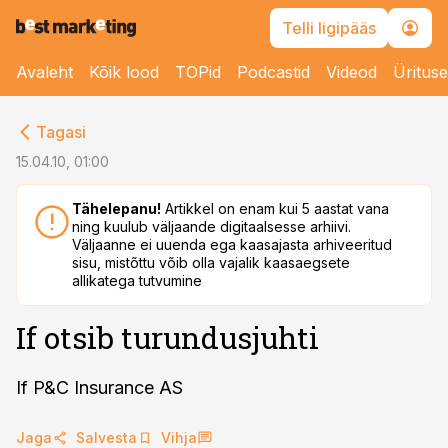
Telli ligipääs
Avaleht
Kõik lood
TOPid
Podcastid
Videod
Üritus
cebook
Tagasi
Twitter)
15.04.10, 01:00
kedIn
Tähelepanu!
Artikkel on enam kui 5 aastat vana
ning kuulub väljaande digitaalsesse arhiivi.
ail
Väljaanne ei uuenda ega kaasajasta arhiveeritud
sisu, mistõttu võib olla vajalik kaasaegsete
k
allikatega tutvumine
If otsib turundusjuhti
If P&C Insurance AS
Jaga
Salvesta
Vihja