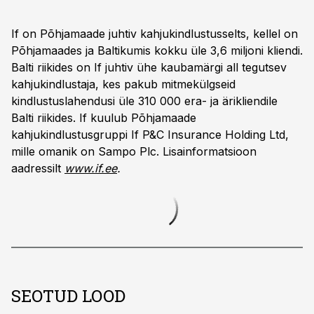
If on Põhjamaade juhtiv kahjukindlustusselts, kellel on
Põhjamaades ja Baltikumis kokku üle 3,6 miljoni kliendi.
Balti riikides on If juhtiv ühe kaubamärgi all tegutsev
kahjukindlustaja, kes pakub mitmekülgseid
kindlustuslahendusi üle 310 000 era- ja ärikliendile
Balti riikides. If kuulub Põhjamaade
kahjukindlustusgruppi If P&C Insurance Holding Ltd,
mille omanik on Sampo Plc. Lisainformatsioon
aadressilt
www.if.ee
.
SEOTUD LOOD