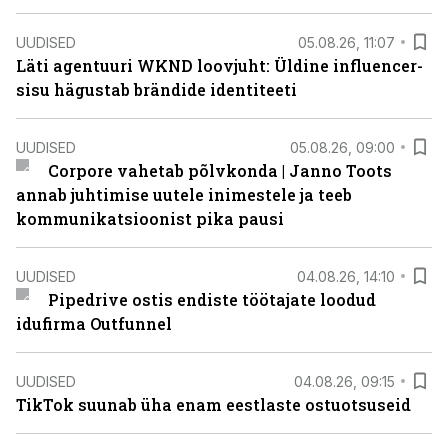
UUDISED
05.08.26, 11:07
Läti agentuuri WKND loovjuht: Üldine influencer-
sisu hägustab brändide identiteeti
UUDISED
05.08.26, 09:00
Corpore vahetab põlvkonda | Janno Toots
annab juhtimise uutele inimestele ja teeb
kommunikatsioonist pika pausi
UUDISED
04.08.26, 14:10
Pipedrive ostis endiste töötajate loodud
idufirma Outfunnel
UUDISED
04.08.26, 09:15
TikTok suunab üha enam eestlaste ostuotsuseid