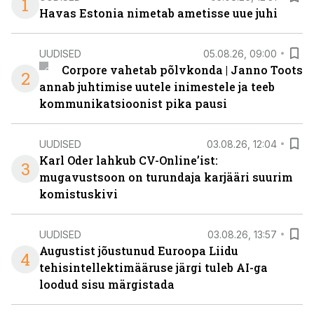
1
Havas Estonia nimetab ametisse uue juhi
UUDISED
05.08.26, 09:00
Corpore vahetab põlvkonda | Janno Toots
2
annab juhtimise uutele inimestele ja teeb
kommunikatsioonist pika pausi
UUDISED
03.08.26, 12:04
Karl Oder lahkub CV-Online’ist:
3
mugavustsoon on turundaja karjääri suurim
komistuskivi
UUDISED
03.08.26, 13:57
Augustist jõustunud Euroopa Liidu
4
tehisintellektimääruse järgi tuleb AI-ga
loodud sisu märgistada