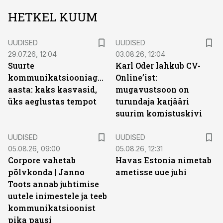
HETKEL KUUM
UUDISED
UUDISED
29.07.26, 12:04
03.08.26, 12:04
Suurte
Karl Oder lahkub CV-
kommunikatsiooniagentuuride
Online’ist:
aasta: kaks kasvasid,
mugavustsoon on
üks aeglustas tempot
turundaja karjääri
suurim komistuskivi
UUDISED
UUDISED
05.08.26, 09:00
05.08.26, 12:31
Corpore vahetab
Havas Estonia nimetab
põlvkonda | Janno
ametisse uue juhi
Toots annab juhtimise
uutele inimestele ja teeb
kommunikatsioonist
pika pausi