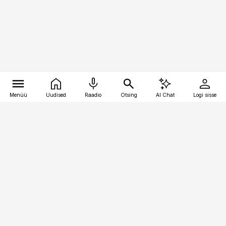
Menüü
Uudised
Raadio
Otsing
AI Chat
Logi sisse
Vana-Lõuna 39/1, 19094 Tallinn
(+372) 667 0111
bestmarketing@best-marketing.ee
Telli
Reklaam
Firmast