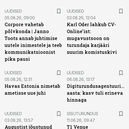
UUDISED
UUDISED
05.08.26, 09:00
03.08.26, 12:04
Corpore vahetab
Karl Oder lahkub CV-
põlvkonda | Janno
Online’ist:
Toots annab juhtimise
mugavustsoon on
uutele inimestele ja teeb
turundaja karjääri
kommunikatsioonist
suurim komistuskivi
pika pausi
UUDISED
UUDISED
05.08.26, 12:31
06.08.26, 13:17
Havas Estonia nimetab
Digiturundusagentuuride
ametisse uue juhi
aasta: kasv tuli erineva
hinnaga
ST
UUDISED
SISUTURUNDUS
03.08.26, 13:57
11.06.26, 09:47
Augustist jõustunud
T1 Venue