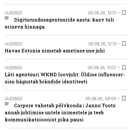
UUDISED
06.08.26, 13:17
Digiturundusagentuuride aasta: kasv tuli
erineva hinnaga
UUDISED
05.08.26, 12:31
Havas Estonia nimetab ametisse uue juhi
UUDISED
05.08.26, 11:07
Läti agentuuri WKND loovjuht: Üldine influencer-
sisu hägustab brändide identiteeti
UUDISED
05.08.26, 09:00
Corpore vahetab põlvkonda | Janno Toots
annab juhtimise uutele inimestele ja teeb
kommunikatsioonist pika pausi