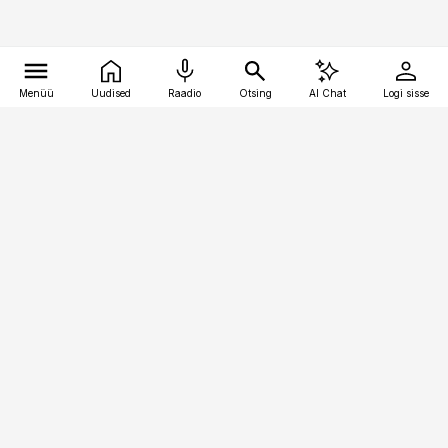
Menüü
Uudised
Raadio
Otsing
AI Chat
Logi sisse
Vana-Lõuna 39/1, 19094 Tallinn
(+372) 667 0111
bestmarketing@best-marketing.ee
Telli
Reklaam
Firmast
Sisu kasutamisõigused
Ajakirjaniku
eetikakoodeks
Üldtingimused
Privaatsustingimused