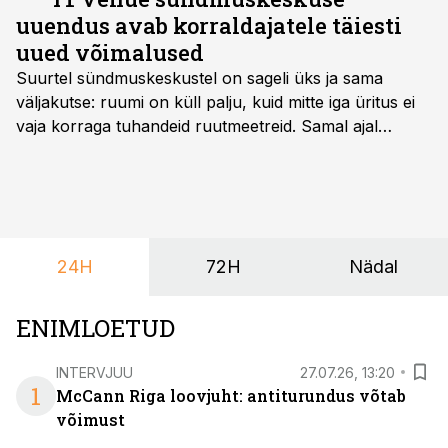
uuendus avab korraldajatele täiesti
uued võimalused
Suurtel sündmuskeskustel on sageli üks ja sama
väljakutse: ruumi on küll palju, kuid mitte iga üritus ei
vaja korraga tuhandeid ruutmeetreid. Samal ajal
soovivad ettevõtted ja korraldajad üha enam
paindlikkust – võimalust ühendada konverents, gala,
töötoad, meelelahutus ja võrgustumine tervikuks, ilma
et peaks kasutama mitut erinevat asukohta. T1
keskuses tegutsev sündmuskeskus T1 Venue on just
24H
72H
Nädal
nendele vajadustele vastanud uuendusega, mis pakub
senisest oluliselt rohkem lahendusi.
ENIMLOETUD
INTERVJUU
27.07.26, 13:20
1
McCann Riga loovjuht: antiturundus võtab
võimust