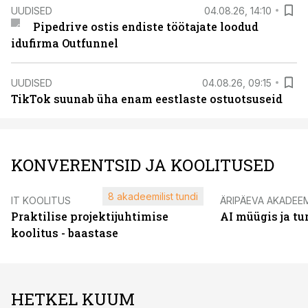
UUDISED
04.08.26, 14:10
Pipedrive ostis endiste töötajate loodud
idufirma Outfunnel
UUDISED
04.08.26, 09:15
TikTok suunab üha enam eestlaste ostuotsuseid
KONVERENTSID JA KOOLITUSED
8 akadeemilist tundi
IT KOOLITUS
ÄRIPÄEVA AKADEE
Praktilise projektijuhtimise
AI müügis ja t
koolitus - baastase
HETKEL KUUM