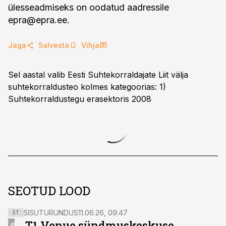
ülesseadmiseks on oodatud aadressile
epra@epra.ee
.
Jaga
Salvesta
Vihja
Sel aastal valib Eesti Suhtekorraldajate Liit välja
suhtekorraldusteo kolmes kategoorias: 1)
Suhtekorraldustegu erasektoris 2008
SEOTUD LOOD
SISUTURUNDUS
11.06.26, 09:47
ST
T1 Venue sündmuskeskuse