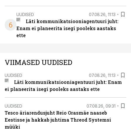
UUDISED
07.08.26, 11:13
Läti kommunikatsiooniagentuuri juht:
6
Enam ei planeerita isegi pooleks aastaks
ette
VIIMASED UUDISED
UUDISED
07.08.26, 11:13
Läti kommunikatsiooniagentuuri juht: Enam
ei planeerita isegi pooleks aastaks ette
UUDISED
07.08.26, 09:31
Tesco äriarendusjuht Reio Orasmäe naaseb
Eestisse ja hakkab juhtima Threod Systemsi
müüki