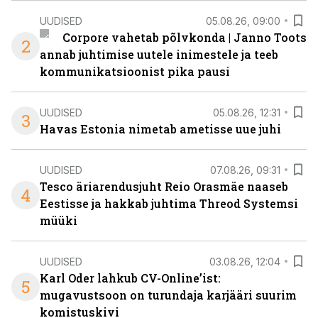
UUDISED
05.08.26, 09:00
Corpore vahetab põlvkonda | Janno Toots
2
annab juhtimise uutele inimestele ja teeb
kommunikatsioonist pika pausi
UUDISED
05.08.26, 12:31
3
Havas Estonia nimetab ametisse uue juhi
UUDISED
07.08.26, 09:31
Tesco äriarendusjuht Reio Orasmäe naaseb
4
Eestisse ja hakkab juhtima Threod Systemsi
müüki
UUDISED
03.08.26, 12:04
Karl Oder lahkub CV-Online’ist:
5
mugavustsoon on turundaja karjääri suurim
komistuskivi