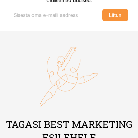
olulisemad uudised.
Liitun
TAGASI BEST MARKETING
ESILEHELE