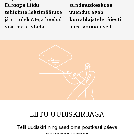
Euroopa Liidu
sündmuskeskuse
tehisintellektimääruse
uuendus avab
järgi tuleb AI-ga loodud
korraldajatele täiesti
sisu märgistada
uued võimalused
LIITU UUDISKIRJAGA
Telli uudiskiri ning saad oma postkasti päeva