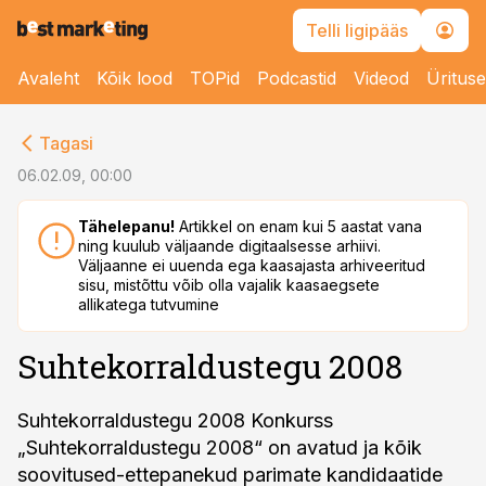
Telli ligipääs
Avaleht
Kõik lood
TOPid
Podcastid
Videod
Üritus
cebook
Tagasi
Twitter)
06.02.09, 00:00
kedIn
Tähelepanu!
Artikkel on enam kui 5 aastat vana
ning kuulub väljaande digitaalsesse arhiivi.
ail
Väljaanne ei uuenda ega kaasajasta arhiveeritud
sisu, mistõttu võib olla vajalik kaasaegsete
k
allikatega tutvumine
Suhtekorraldustegu 2008
Suhtekorraldustegu 2008 Konkurss
„Suhtekorraldustegu 2008“ on avatud ja kõik
soovitused-ettepanekud parimate kandidaatide