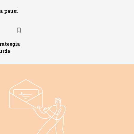
a pausi
trateegia
urde