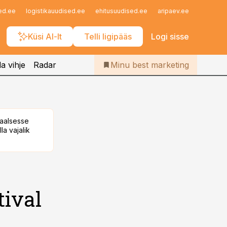
Iseteenindus
ed.ee
logistikauudised.ee
ehitusuudised.ee
aripaev.ee
finantsu
Telli Bestmarketing
Küsi AI-lt
Telli ligipääs
Logi sisse
a vihje
Radar
Minu best marketing
taalsesse
la vajalik
ival