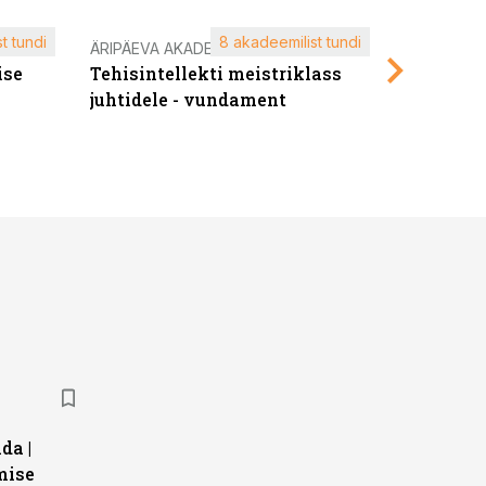
t tundi
8 akadeemilist tundi
ÄRIPÄEVA AKADEEMIA
ÄRIPÄEVA 
ise
Tehisintellekti meistriklass
Edukate f
juhtidele - vundament
kliendiü
da |
mise