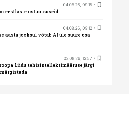
04.08.26, 09:15
m eestlaste ostuotsuseid
04.08.26, 09:12
ise aasta jooksul võtab AI üle suure osa
03.08.26, 13:57
roopa Liidu tehisintellektimääruse järgi
u märgistada