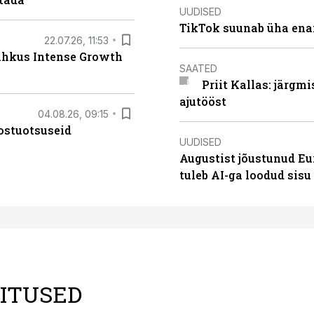
UUDISED
TikTok suunab üha ena
22.07.26, 11:53
lahkus Intense Growth
SAATED
Priit Kallas: järgm
ajutööst
04.08.26, 09:15
ostuotsuseid
UUDISED
Augustist jõustunud Eu
tuleb AI-ga loodud sis
LITUSED