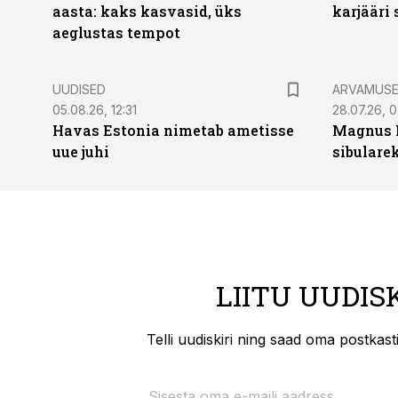
aasta: kaks kasvasid, üks
karjääri
aeglustas tempot
UUDISED
ARVAMUS
05.08.26, 12:31
28.07.26, 
Havas Estonia nimetab ametisse
Magnus 
uue juhi
sibulare
LIITU UUDIS
Telli uudiskiri ning saad oma postkas