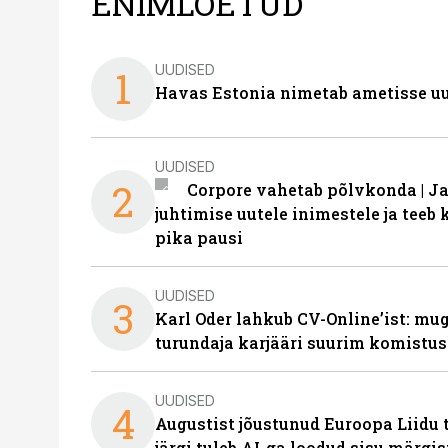
ENIMLOETUD
UUDISED
1
Havas Estonia nimetab ametisse uu
UUDISED
2
Corpore vahetab põlvkonda | J
juhtimise uutele inimestele ja tee
pika pausi
UUDISED
3
Karl Oder lahkub CV-Online’ist: m
turundaja karjääri suurim komistus
UUDISED
4
Augustist jõustunud Euroopa Liidu 
järgi tuleb AI-ga loodud sisu märgi