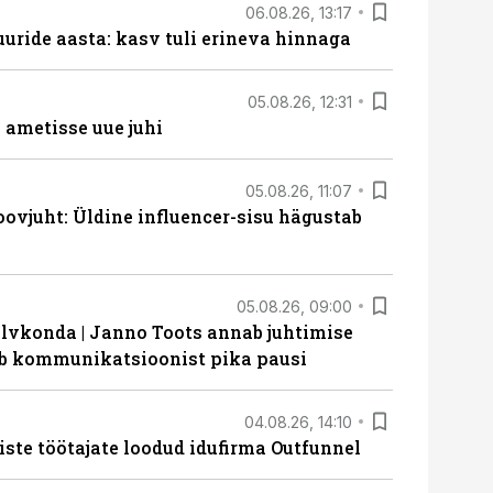
06.08.26, 13:17
uride aasta: kasv tuli erineva hinnaga
05.08.26, 12:31
ametisse uue juhi
05.08.26, 11:07
ovjuht: Üldine influencer-sisu hägustab
05.08.26, 09:00
lvkonda | Janno Toots annab juhtimise
eeb kommunikatsioonist pika pausi
04.08.26, 14:10
iste töötajate loodud idufirma Outfunnel