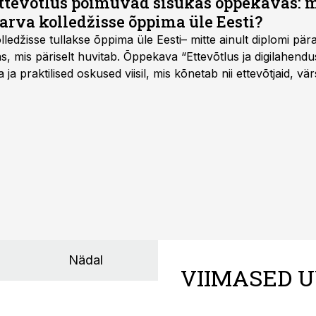
ettevõtlus põimuvad sisukas õppekavas: m
arva kolledžisse õppima üle Eesti?
ledžisse tullakse õppima üle Eesti– mitte ainult diplomi päras
as, mis päriselt huvitab. Õppekava “Ettevõtlus ja digilahen
 ja praktilised oskused viisil, mis kõnetab nii ettevõtjaid, vär
eha karjääripööret.
Nädal
VIIMASED U