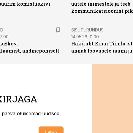
 suurim komistuskivi
uutele inimestele ja teeb
kommunikatsioonist pik
ST
ED
SISUTURUNDUS
07:00
14.05.26, 11:00
Lužkov:
Häki juht Einar Tiimla: s
klaamist, andmepõhiselt
annab loovusele ruumi ju
KIRJAGA
ti päeva olulisemad uudised.
Liitun