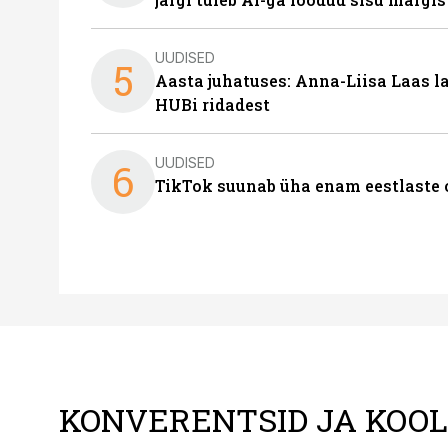
UUDISED
5
Aasta juhatuses: Anna-Liisa Laas 
HUBi ridadest
UUDISED
6
TikTok suunab üha enam eestlaste 
KONVERENTSID JA KOO