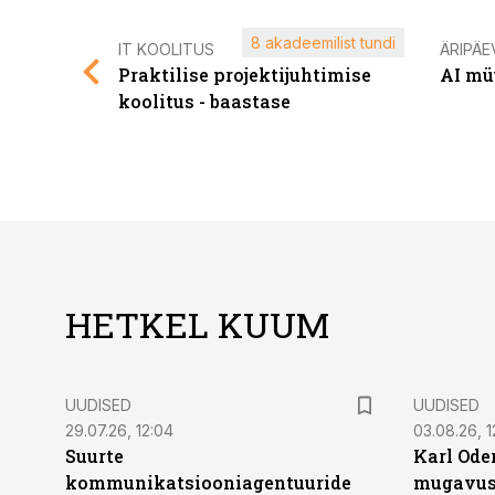
8 akadeemilist tundi
IT KOOLITUS
ÄRIPÄE
Praktilise projektijuhtimise
AI mü
koolitus - baastase
HETKEL KUUM
UUDISED
UUDISED
29.07.26, 12:04
03.08.26, 1
Suurte
Karl Oder
kommunikatsiooniagentuuride
mugavust