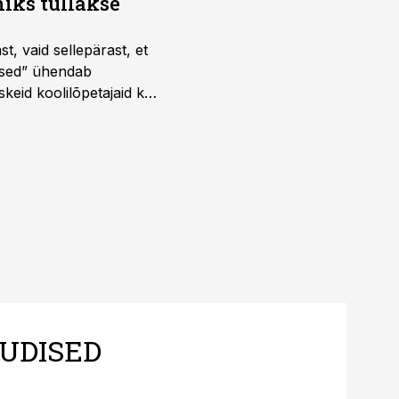
iks tullakse
t, vaid sellepärast, et
dused” ühendab
skeid koolilõpetajaid kui
UDISED