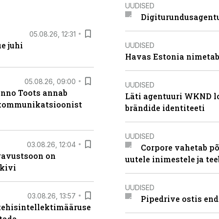
UUDISED
Digiturundusagentu
05.08.26, 12:31
e juhi
UUDISED
Havas Estonia nimetab 
05.08.26, 09:00
UUDISED
anno Toots annab
Läti agentuuri WKND lo
b kommunikatsioonist
brändide identiteeti
UUDISED
03.08.26, 12:04
Corpore vahetab põ
ugavustsoon on
uutele inimestele ja t
kivi
UUDISED
03.08.26, 13:57
Pipedrive ostis end
tehisintellektimääruse
stada