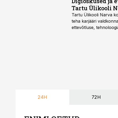
Digioskused ja 
Tartu Ülikooli N
Tartu Ülikooli Narva kol
teha karjääri valdkonn
ettevõtluse, tehnoloogia
ka neid, kes soovivad t
24H
72H