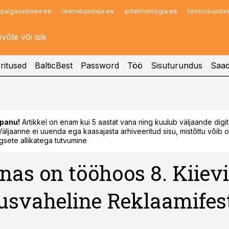
palgauudised.ee
raamatupidaja.ee
aritehnoloogia.ee
toostusuudis
Infopank
Radar
ritused
BalticBest
Password
Töö
Sisuturundus
Saad
panu!
Artikkel on enam kui 5 aastat vana ning kuulub väljaande digi
. Väljaanne ei uuenda ega kaasajasta arhiveeritud sisu, mistõttu võib ol
sete allikatega tutvumine
nas on tööhoos 8. Kiievi
svaheline Reklaamifest