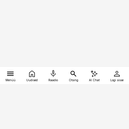
Menüü
Uudised
Raadio
Otsing
AI Chat
Logi sisse
Vana-Lõuna 39/1, 19094 Tallinn
(+372) 667 0111
bestmarketing@best-marketing.ee