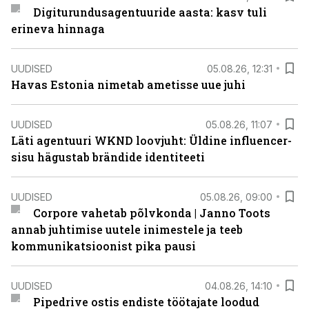
Digiturundusagentuuride aasta: kasv tuli
erineva hinnaga
UUDISED
05.08.26, 12:31
Havas Estonia nimetab ametisse uue juhi
UUDISED
05.08.26, 11:07
Läti agentuuri WKND loovjuht: Üldine influencer-
sisu hägustab brändide identiteeti
UUDISED
05.08.26, 09:00
Corpore vahetab põlvkonda | Janno Toots
annab juhtimise uutele inimestele ja teeb
kommunikatsioonist pika pausi
UUDISED
04.08.26, 14:10
Pipedrive ostis endiste töötajate loodud