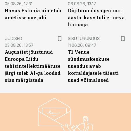
05.08.26, 12:31
06.08.26, 13:17
Havas Estonia nimetab
Digiturundusagentuuride
ametisse uue juhi
aasta: kasv tuli erineva
hinnaga
ST
UUDISED
SISUTURUNDUS
03.08.26, 13:57
11.06.26, 09:47
Augustist jõustunud
T1 Venue
Euroopa Liidu
sündmuskeskuse
tehisintellektimääruse
uuendus avab
järgi tuleb AI-ga loodud
korraldajatele täiesti
sisu märgistada
uued võimalused