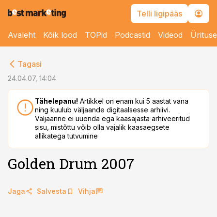
Telli ligipääs
Avaleht
Kõik lood
TOPid
Podcastid
Videod
Üritus
cebook
Tagasi
Twitter)
24.04.07, 14:04
kedIn
Tähelepanu!
Artikkel on enam kui 5 aastat vana
ning kuulub väljaande digitaalsesse arhiivi.
ail
Väljaanne ei uuenda ega kaasajasta arhiveeritud
sisu, mistõttu võib olla vajalik kaasaegsete
k
allikatega tutvumine
Golden Drum 2007
Jaga
Salvesta
Vihja