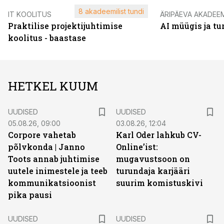
8 akadeemilist tundi
IT KOOLITUS
ÄRIPÄEVA AKADEE
Praktilise projektijuhtimise
AI müügis ja t
koolitus - baastase
HETKEL KUUM
UUDISED
UUDISED
05.08.26, 09:00
03.08.26, 12:04
Corpore vahetab
Karl Oder lahkub CV-
põlvkonda | Janno
Online’ist:
Toots annab juhtimise
mugavustsoon on
uutele inimestele ja teeb
turundaja karjääri
kommunikatsioonist
suurim komistuskivi
pika pausi
UUDISED
UUDISED