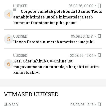
UUDISED
05.08.26, 09:00
Corpore vahetab põlvkonda | Janno Toots
4
annab juhtimise uutele inimestele ja teeb
kommunikatsioonist pika pausi
UUDISED
05.08.26, 12:31
5
Havas Estonia nimetab ametisse uue juhi
UUDISED
03.08.26, 12:04
Karl Oder lahkub CV-Online’ist:
6
mugavustsoon on turundaja karjääri suurim
komistuskivi
VIIMASED UUDISED
UUDISED
06.08.26, 13:17