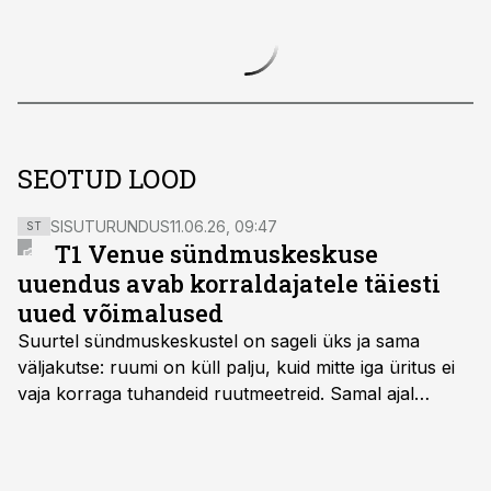
SEOTUD LOOD
SISUTURUNDUS
11.06.26, 09:47
ST
T1 Venue sündmuskeskuse
uuendus avab korraldajatele täiesti
uued võimalused
Suurtel sündmuskeskustel on sageli üks ja sama
väljakutse: ruumi on küll palju, kuid mitte iga üritus ei
vaja korraga tuhandeid ruutmeetreid. Samal ajal
soovivad ettevõtted ja korraldajad üha enam
paindlikkust – võimalust ühendada konverents, gala,
töötoad, meelelahutus ja võrgustumine tervikuks, ilma