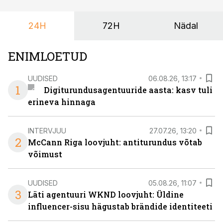
et peaks kasutama mitut erinevat asukohta. T1
keskuses tegutsev sündmuskeskus T1 Venue on just
24H
72H
Nädal
nendele vajadustele vastanud uuendusega, mis pakub
senisest oluliselt rohkem lahendusi.
ENIMLOETUD
UUDISED
06.08.26, 13:17
1
Digiturundusagentuuride aasta: kasv tuli
erineva hinnaga
INTERVJUU
27.07.26, 13:20
2
McCann Riga loovjuht: antiturundus võtab
võimust
UUDISED
05.08.26, 11:07
3
Läti agentuuri WKND loovjuht: Üldine
influencer-sisu hägustab brändide identiteeti