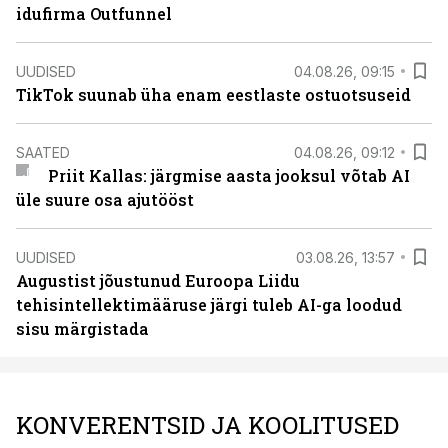
idufirma Outfunnel
UUDISED
04.08.26, 09:15
TikTok suunab üha enam eestlaste ostuotsuseid
SAATED
04.08.26, 09:12
Priit Kallas: järgmise aasta jooksul võtab AI
üle suure osa ajutööst
UUDISED
03.08.26, 13:57
Augustist jõustunud Euroopa Liidu
tehisintellektimääruse järgi tuleb AI-ga loodud
sisu märgistada
KONVERENTSID JA KOOLITUSED