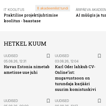
8 akadeemilist tundi
IT KOOLITUS
ÄRIPÄEVA AKADEE
Praktilise projektijuhtimise
AI müügis ja t
koolitus - baastase
HETKEL KUUM
UUDISED
UUDISED
05.08.26, 12:31
03.08.26, 12:04
Havas Estonia nimetab
Karl Oder lahkub CV-
ametisse uue juhi
Online’ist:
mugavustsoon on
turundaja karjääri
suurim komistuskivi
UUDISED
UUDISED