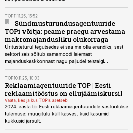
TOP
11.11.25, 15:52
Sündmusturundusagentuuride
TOPi võitja: peame praegu arvestama
makromajandusliku olukorraga
Üritusteturul tegutsedes ei saa me olla erandiks, sest
sektori seis sõltub samamoodi laiemast
majanduskeskkonnast nagu paljudel teistelgi
valdkondadel, leiab Jolose juht Tanel Lillepalu.
TOP
10.11.25, 10:03
Reklaamiagentuuride TOP | Eesti
reklaamitööstus on ellujäämiskursil
Vaata, kes ja kus TOPis asetseb
2024. aasta tõi Eesti reklaamiagentuuridele vastuolulise
tulemuse: müügitulu küll kasvas, kuid kasumid
kukkusid järsult.