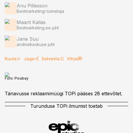
Anu Pillesson
Bestmarketingi toimetaja
Maarit Kallas
Bestmarketing.ee juht
Jane Suu
andmekeskuse juht
Kuula
Jaga
Salvesta
Vihja
Foto:
Pixabay
Tänavusse reklaamimüügi TOPi pääses 28 ettevõtet.
Turunduse TOPi ilmumist toetab