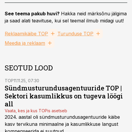
See teema pakub huvi?
Hakka neid märksõnu jälgima
ja saad alati teavituse, kui sel teemal ilmub midagi uut!
Reklaamikäibe TOP
Turunduse TOP
Meedia ja reklaam
SEOTUD LOOD
TOP
11.11.25, 07:30
Sündmusturundusagentuuride TOP |
Sektori kasumlikkus on tugeva löögi
all
Vaata, kes ja kus TOPis asetseb
2024. aastal oli sündmusturundusagentuuride käibe
kasv tervikuna minimaalne ja kasumlikkuse langust
kompenseerida ei suutnud.