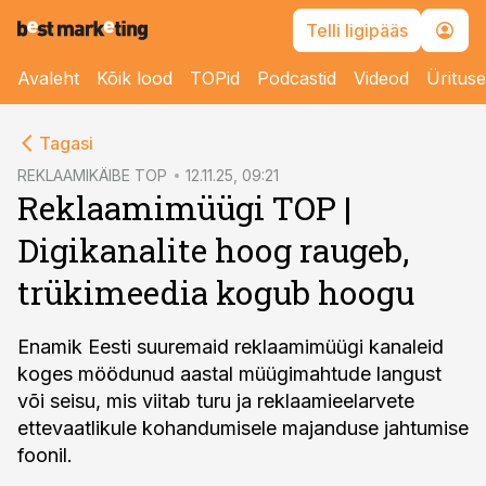
Telli ligipääs
Avaleht
Kõik lood
TOPid
Podcastid
Videod
Üritus
cebook
Tagasi
Twitter)
REKLAAMIKÄIBE TOP
12.11.25, 09:21
Reklaamimüügi TOP |
kedIn
Digikanalite hoog raugeb,
ail
trükimeedia kogub hoogu
k
Enamik Eesti suuremaid reklaamimüügi kanaleid
koges möödunud aastal müügimahtude langust
või seisu, mis viitab turu ja reklaamieelarvete
ettevaatlikule kohandumisele majanduse jahtumise
foonil.