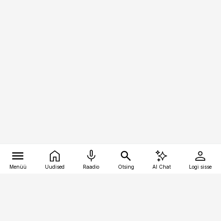
Menüü
Uudised
Raadio
Otsing
AI Chat
Logi sisse
Vana-Lõuna 39/1, 19094 Tallinn