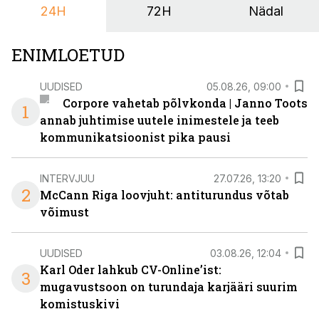
24H
72H
Nädal
ENIMLOETUD
UUDISED
05.08.26, 09:00
Corpore vahetab põlvkonda | Janno Toots
1
annab juhtimise uutele inimestele ja teeb
kommunikatsioonist pika pausi
INTERVJUU
27.07.26, 13:20
2
McCann Riga loovjuht: antiturundus võtab
võimust
UUDISED
03.08.26, 12:04
Karl Oder lahkub CV-Online’ist:
3
mugavustsoon on turundaja karjääri suurim
komistuskivi