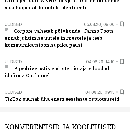
Läti agentuuri WKND loovjuht: Üldine influencer-
sisu hägustab brändide identiteeti
UUDISED
05.08.26, 09:00
Corpore vahetab põlvkonda | Janno Toots
annab juhtimise uutele inimestele ja teeb
kommunikatsioonist pika pausi
UUDISED
04.08.26, 14:10
Pipedrive ostis endiste töötajate loodud
idufirma Outfunnel
UUDISED
04.08.26, 09:15
TikTok suunab üha enam eestlaste ostuotsuseid
KONVERENTSID JA KOOLITUSED