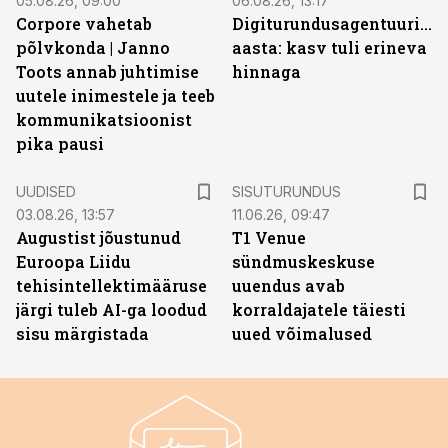
05.08.26, 09:00
06.08.26, 13:17
Corpore vahetab
Digiturundusagentuuride
põlvkonda | Janno
aasta: kasv tuli erineva
Toots annab juhtimise
hinnaga
uutele inimestele ja teeb
kommunikatsioonist
pika pausi
ST
UUDISED
SISUTURUNDUS
03.08.26, 13:57
11.06.26, 09:47
Augustist jõustunud
T1 Venue
Euroopa Liidu
sündmuskeskuse
tehisintellektimääruse
uuendus avab
järgi tuleb AI-ga loodud
korraldajatele täiesti
sisu märgistada
uued võimalused