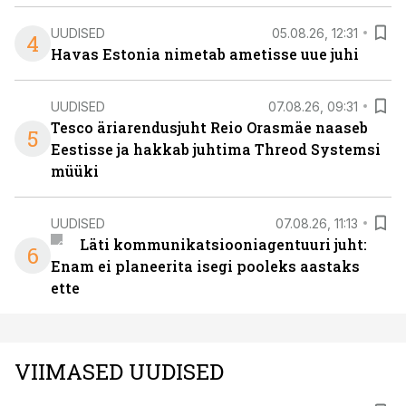
UUDISED
05.08.26, 12:31
4
Havas Estonia nimetab ametisse uue juhi
UUDISED
07.08.26, 09:31
Tesco äriarendusjuht Reio Orasmäe naaseb
5
Eestisse ja hakkab juhtima Threod Systemsi
müüki
UUDISED
07.08.26, 11:13
Läti kommunikatsiooniagentuuri juht:
6
Enam ei planeerita isegi pooleks aastaks
ette
VIIMASED UUDISED