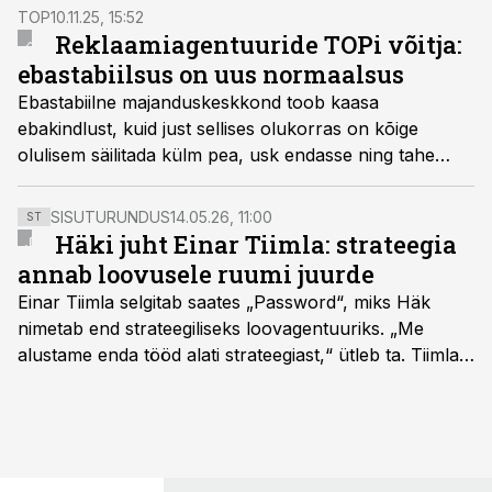
TOP
10.11.25, 15:52
Reklaamiagentuuride TOPi võitja:
ebastabiilsus on uus normaalsus
Ebastabiilne majanduskeskkond toob kaasa
ebakindlust, kuid just sellises olukorras on kõige
olulisem säilitada külm pea, usk endasse ning tahe
areneda ja kohaneda, ütleb tänavuse
Reklaamiagentuuride TOPi võitja.
SISUTURUNDUS
14.05.26, 11:00
ST
Häki juht Einar Tiimla: strateegia
annab loovusele ruumi juurde
Einar Tiimla selgitab saates „Password“, miks Häk
nimetab end strateegiliseks loovagentuuriks. „Me
alustame enda tööd alati strateegiast,“ ütleb ta. Tiimla
sõnul aitab põhjalik eeltöö vältida olukorda, kus klient
hakkab alles esimeste visuaalide pealt mõtlema, mida
ta tegelikult tahab.