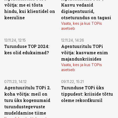
võitja: me ei tõsta
Kasvu vedasid
hindu, kui klientidel on
digiagentuurid,
keeruline
otseturundus on tagasi
Vaata, kes ja kus TOPis
asetseb
13.11.24, 12:15
12.11.24, 14:26
Turunduse TOP 2024:
Agentuuritulu TOPi
kes olid edukaimad?
võitja: kasvame enim
majanduskriisides
Vaata, kes ja kus TOPis
asetseb
07.11.23, 14:12
09.11.22, 15:21
Agentuuritulu TOPi 2.
Turunduse TOPi üks
koha võitja: meil on
tippudest: kriiside tõttu
turu üks kogenumaid
oleme rekordkursil
turundustegevuste
mudeldamise tiime