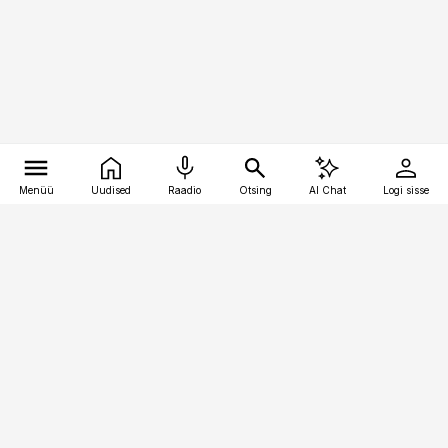
Menüü
Uudised
Raadio
Otsing
AI Chat
Logi sisse
Vana-Lõuna 39/1, 19094 Tallinn
(+372) 667 0111
bestmarketing@best-marketing.ee
Telli
Reklaam
Firmast