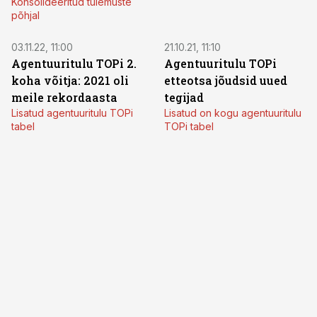
Konsolideeritud tulemuste
põhjal
03.11.22, 11:00
21.10.21, 11:10
Agentuuritulu TOPi 2.
Agentuuritulu TOPi
koha võitja: 2021 oli
etteotsa jõudsid uued
meile rekordaasta
tegijad
Lisatud agentuuritulu TOPi
Lisatud on kogu agentuuritulu
tabel
TOPi tabel