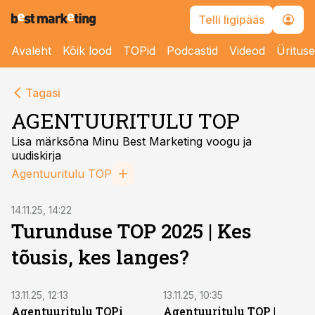
Telli ligipääs
Avaleht
Kõik lood
TOPid
Podcastid
Videod
Üritus
Tagasi
AGENTUURITULU TOP
Lisa märksõna Minu Best Marketing voogu ja
uudiskirja
Agentuuritulu TOP
14.11.25, 14:22
Turunduse TOP 2025 | Kes
tõusis, kes langes?
13.11.25, 12:13
13.11.25, 10:35
Agentuuritulu TOPi
Agentuuritulu TOP |