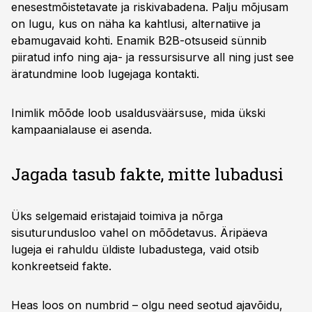
enesestmõistetavate ja riskivabadena. Palju mõjusam
on lugu, kus on näha ka kahtlusi, alternatiive ja
ebamugavaid kohti. Enamik B2B-otsuseid sünnib
piiratud info ning aja- ja ressursisurve all ning just see
äratundmine loob lugejaga kontakti.
Inimlik mõõde loob usaldusväärsuse, mida ükski
kampaanialause ei asenda.
Jagada tasub fakte, mitte lubadusi
Üks selgemaid eristajaid toimiva ja nõrga
sisuturundusloo vahel on mõõdetavus. Äripäeva
lugeja ei rahuldu üldiste lubadustega, vaid otsib
konkreetseid fakte.
Heas loos on numbrid – olgu need seotud ajavõidu,