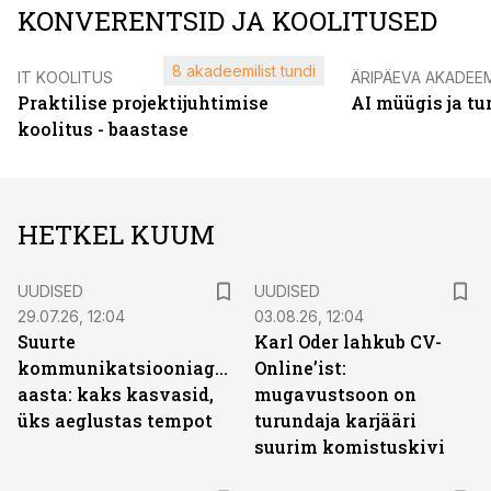
KONVERENTSID JA KOOLITUSED
8 akadeemilist tundi
IT KOOLITUS
ÄRIPÄEVA AKADEE
Praktilise projektijuhtimise
AI müügis ja t
koolitus - baastase
HETKEL KUUM
UUDISED
UUDISED
29.07.26, 12:04
03.08.26, 12:04
Suurte
Karl Oder lahkub CV-
kommunikatsiooniagentuuride
Online’ist:
aasta: kaks kasvasid,
mugavustsoon on
üks aeglustas tempot
turundaja karjääri
suurim komistuskivi