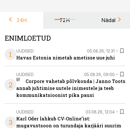
24H
72H
Nädal
ENIMLOETUD
UUDISED
05.08.26, 12:31
1
Havas Estonia nimetab ametisse uue juhi
UUDISED
05.08.26, 09:00
Corpore vahetab põlvkonda | Janno Toots
2
annab juhtimise uutele inimestele ja teeb
kommunikatsioonist pika pausi
UUDISED
03.08.26, 12:04
Karl Oder lahkub CV-Online’ist:
3
mugavustsoon on turundaja karjääri suurim