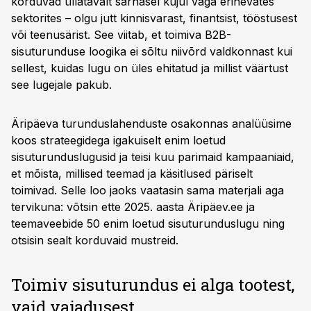
korduvad üllatavalt sarnasel kujul väga erinevates
sektorites – olgu jutt kinnisvarast, finantsist, tööstusest
või teenusärist. See viitab, et toimiva B2B-
sisuturunduse loogika ei sõltu niivõrd valdkonnast kui
sellest, kuidas lugu on üles ehitatud ja millist väärtust
see lugejale pakub.
Äripäeva turunduslahenduste osakonnas analüüsime
koos strateegidega igakuiselt enim loetud
sisuturunduslugusid ja teisi kuu parimaid kampaaniaid,
et mõista, millised teemad ja käsitlused päriselt
toimivad. Selle loo jaoks vaatasin sama materjali aga
tervikuna: võtsin ette 2025. aasta Äripäev.ee ja
teemaveebide 50 enim loetud sisuturunduslugu ning
otsisin sealt korduvaid mustreid.
Toimiv sisuturundus ei alga tootest,
vaid vajadusest