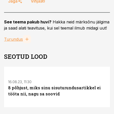
Jaga
Vihja
See teema pakub huvi?
Hakka neid märksõnu jälgima
ja saad alati teavituse, kui sel teemal ilmub midagi uut!
Turundus
SEOTUD LOOD
ST
16.08.23, 11:30
8 põhjust, miks sinu sisuturundusartikkel ei
tööta nii, nagu sa soovid