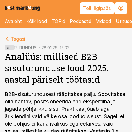
Telli ligipääs
Avaleht
Kõik lood
TOPid
Podcastid
Videod
Üritus
cebook
cebook
Tagasi
Twitter)
Twitter)
TURUNDUS
28.01.26, 12:02
ST
Analüüs: millised B2B-
kedIn
kedIn
sisuturunduse lood 2025.
ail
ail
aastal päriselt töötasid
k
k
B2B-sisuturundusest räägitakse palju. Soovitakse
olla nähtav, positsioneerida end eksperdina ja
jagada põhjalikku sisu. Praktikas jõuab aga
ärikliendini vaid väike osa loodud sisust. Sageli ei
ole põhjus ei kanalivalikus ega eelarves, vaid
selles, millest ja kuidas räägitakse. Vaatasin üle