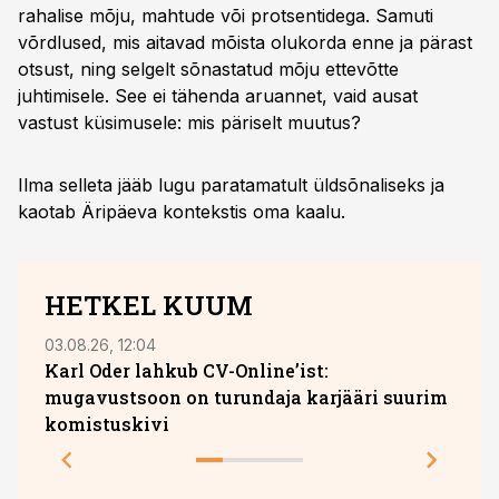
rahalise mõju, mahtude või protsentidega. Samuti
võrdlused, mis aitavad mõista olukorda enne ja pärast
otsust, ning selgelt sõnastatud mõju ettevõtte
juhtimisele. See ei tähenda aruannet, vaid ausat
vastust küsimusele: mis päriselt muutus?
Ilma selleta jääb lugu paratamatult üldsõnaliseks ja
kaotab Äripäeva kontekstis oma kaalu.
HETKEL KUUM
03.08.26, 12:04
05.08.
Karl Oder lahkub CV-Online’ist:
Hava
mugavustsoon on turundaja karjääri suurim
komistuskivi