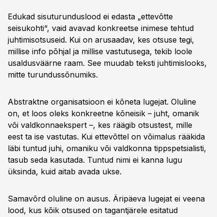
Edukad sisuturunduslood ei edasta „ettevõtte
seisukohti“, vaid avavad konkreetse inimese tehtud
juhtimisotsuseid. Kui on arusaadav, kes otsuse tegi,
millise info põhjal ja millise vastutusega, tekib loole
usaldusväärne raam. See muudab teksti juhtimislooks,
mitte turundussõnumiks.
Abstraktne organisatsioon ei kõneta lugejat. Oluline
on, et loos oleks konkreetne kõneisik – juht, omanik
või valdkonnaekspert –, kes räägib otsustest, mille
eest ta ise vastutas. Kui ettevõttel on võimalus rääkida
läbi tuntud juhi, omaniku või valdkonna tippspetsialisti,
tasub seda kasutada. Tuntud nimi ei kanna lugu
üksinda, kuid aitab avada ukse.
Samavõrd oluline on ausus. Äripäeva lugejat ei veena
lood, kus kõik otsused on tagantjärele esitatud