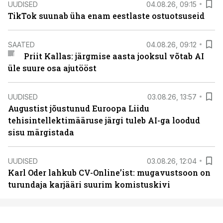
UUDISED
04.08.26, 09:15
TikTok suunab üha enam eestlaste ostuotsuseid
SAATED
04.08.26, 09:12
Priit Kallas: järgmise aasta jooksul võtab AI
üle suure osa ajutööst
UUDISED
03.08.26, 13:57
Augustist jõustunud Euroopa Liidu
tehisintellektimääruse järgi tuleb AI-ga loodud
sisu märgistada
UUDISED
03.08.26, 12:04
Karl Oder lahkub CV-Online’ist: mugavustsoon on
turundaja karjääri suurim komistuskivi