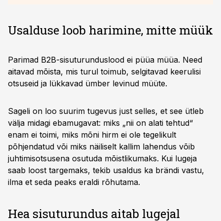
Usalduse loob harimine, mitte müük
Parimad B2B-sisuturunduslood ei püüa müüa. Need
aitavad mõista, mis turul toimub, selgitavad keerulisi
otsuseid ja lükkavad ümber levinud müüte.
Sageli on loo suurim tugevus just selles, et see ütleb
välja midagi ebamugavat: miks „nii on alati tehtud“
enam ei toimi, miks mõni hirm ei ole tegelikult
põhjendatud või miks näiliselt kallim lahendus võib
juhtimisotsusena osutuda mõistlikumaks. Kui lugeja
saab loost targemaks, tekib usaldus ka brändi vastu,
ilma et seda peaks eraldi rõhutama.
Hea sisuturundus aitab lugejal