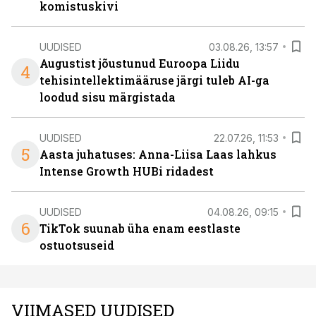
komistuskivi
UUDISED
03.08.26, 13:57
Augustist jõustunud Euroopa Liidu
4
tehisintellektimääruse järgi tuleb AI-ga
loodud sisu märgistada
UUDISED
22.07.26, 11:53
5
Aasta juhatuses: Anna-Liisa Laas lahkus
Intense Growth HUBi ridadest
UUDISED
04.08.26, 09:15
6
TikTok suunab üha enam eestlaste
ostuotsuseid
VIIMASED UUDISED