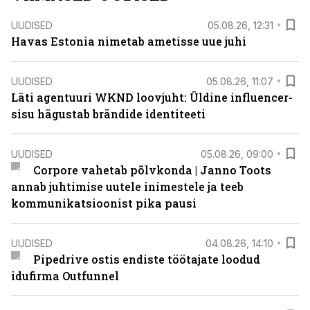
UUDISED
05.08.26, 12:31
Havas Estonia nimetab ametisse uue juhi
UUDISED
05.08.26, 11:07
Läti agentuuri WKND loovjuht: Üldine influencer-
sisu hägustab brändide identiteeti
UUDISED
05.08.26, 09:00
Corpore vahetab põlvkonda | Janno Toots
annab juhtimise uutele inimestele ja teeb
kommunikatsioonist pika pausi
UUDISED
04.08.26, 14:10
Pipedrive ostis endiste töötajate loodud
idufirma Outfunnel