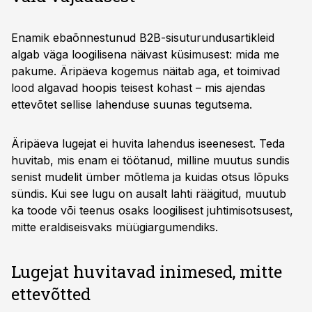
Enamik ebaõnnestunud B2B-sisuturundusartikleid
algab väga loogilisena näivast küsimusest: mida me
pakume. Äripäeva kogemus näitab aga, et toimivad
lood algavad hoopis teisest kohast – mis ajendas
ettevõtet sellise lahenduse suunas tegutsema.
Äripäeva lugejat ei huvita lahendus iseenesest. Teda
huvitab, mis enam ei töötanud, milline muutus sundis
senist mudelit ümber mõtlema ja kuidas otsus lõpuks
sündis. Kui see lugu on ausalt lahti räägitud, muutub
ka toode või teenus osaks loogilisest juhtimisotsusest,
mitte eraldiseisvaks müügiargumendiks.
Lugejat huvitavad inimesed, mitte
ettevõtted