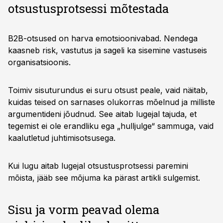
otsustusprotsessi mõtestada
B2B-otsused on harva emotsioonivabad. Nendega
kaasneb risk, vastutus ja sageli ka sisemine vastuseis
organisatsioonis.
Toimiv sisuturundus ei suru otsust peale, vaid näitab,
kuidas teised on sarnases olukorras mõelnud ja milliste
argumentideni jõudnud. See aitab lugejal tajuda, et
tegemist ei ole erandliku ega „hulljulge“ sammuga, vaid
kaalutletud juhtimisotsusega.
Kui lugu aitab lugejal otsustusprotsessi paremini
mõista, jääb see mõjuma ka pärast artikli sulgemist.
Sisu ja vorm peavad olema