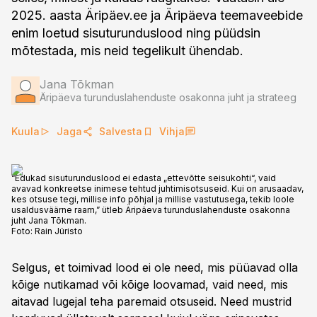
2025. aasta Äripäev.ee ja Äripäeva teemaveebide
enim loetud sisuturunduslood ning püüdsin
mõtestada, mis neid tegelikult ühendab.
Jana Tõkman
Äripäeva turunduslahenduste osakonna juht ja strateeg
Kuula
Jaga
Salvesta
Vihja
“Edukad sisuturunduslood ei edasta „ettevõtte seisukohti“, vaid
avavad konkreetse inimese tehtud juhtimisotsuseid. Kui on arusaadav,
kes otsuse tegi, millise info põhjal ja millise vastutusega, tekib loole
usaldusväärne raam,” ütleb Äripäeva turunduslahenduste osakonna
juht Jana Tõkman.
Foto:
Rain Jüristo
Selgus, et toimivad lood ei ole need, mis püüavad olla
kõige nutikamad või kõige loovamad, vaid need, mis
aitavad lugejal teha paremaid otsuseid. Need mustrid