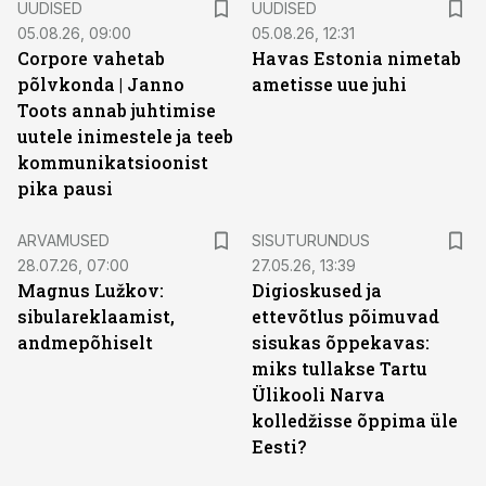
UUDISED
UUDISED
05.08.26, 09:00
05.08.26, 12:31
Corpore vahetab
Havas Estonia nimetab
põlvkonda | Janno
ametisse uue juhi
Toots annab juhtimise
uutele inimestele ja teeb
kommunikatsioonist
pika pausi
ST
ARVAMUSED
SISUTURUNDUS
28.07.26, 07:00
27.05.26, 13:39
Magnus Lužkov:
Digioskused ja
sibulareklaamist,
ettevõtlus põimuvad
andmepõhiselt
sisukas õppekavas:
miks tullakse Tartu
Ülikooli Narva
kolledžisse õppima üle
Eesti?