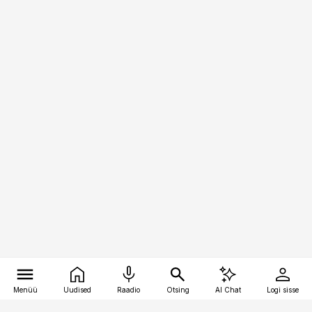
Menüü
Uudised
Raadio
Otsing
AI Chat
Logi sisse