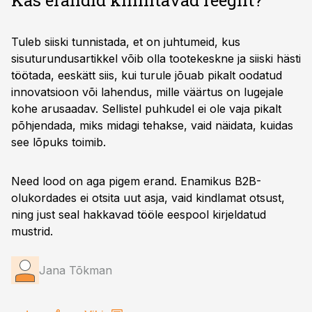
Kas erandid kinnitavad reeglit?
Tuleb siiski tunnistada, et on juhtumeid, kus
sisuturundusartikkel võib olla tootekeskne ja siiski hästi
töötada, eeskätt siis, kui turule jõuab pikalt oodatud
innovatsioon või lahendus, mille väärtus on lugejale
kohe arusaadav. Sellistel puhkudel ei ole vaja pikalt
põhjendada, miks midagi tehakse, vaid näidata, kuidas
see lõpuks toimib.
Need lood on aga pigem erand. Enamikus B2B-
olukordades ei otsita uut asja, vaid kindlamat otsust,
ning just seal hakkavad tööle eespool kirjeldatud
mustrid.
Jana Tõkman