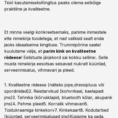
Tööl kasutamiseks
Kingitus peaks olema eelkõige
praktiline ja kvaliteetne.
Et minna veelgi konkreetsemaks, panime inimestele
ette nimekirja toodetega, et nad valiksid sealt enda
jaoks ideaalseima kingituse. Trummipõrina saatel
kuulutame välja, et
parim kink on kvaliteetne
riideese
! Eelistuste järjekord sai kokku selline:. Selle
musta nimekirja eesotsas seisavad nukralt küünlad,
serveerimisalus, vihmavari ja pleed.
1. Kvaliteetne riideese (näiteks jope,dressipluus või
spordiriided)2. Reisitarvikud (kohvrikaal, kaelapadi
jms)3. Tehnika (kõrvaklapid, bluetooth kõlar, akupank
jms)4. Pehme pleed5. Korralik vihmavari6.
Toidukraamiga kinkekorv7. Kinkekaart8. Kodutarbed
(küünlad, serveerimisalused jms)Küsisime ka seda,