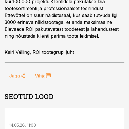
kui 100 000 projekti. Klientidele pakutakse laia
tootesortimenti ja professionaalset teenindust.
Ettevõttel on suur näidistesaal, kus saab tutvuda ligi
3000 erineva näidistootega, et anda maksimaalne
ülevaade ROI pakutavatest toodetest ja lahendustest
ning nõustada klienti parima toote leidmisel.
Kairi Välling, ROI tootegrupi juht
Jaga
Vihja
SEOTUD LOOD
ST
14.05.26, 11:00