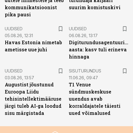
uutele inimestele ja teeb
turundaja karjääri
kommunikatsioonist
suurim komistuskivi
pika pausi
UUDISED
UUDISED
05.08.26, 12:31
06.08.26, 13:17
Havas Estonia nimetab
Digiturundusagentuuride
ametisse uue juhi
aasta: kasv tuli erineva
hinnaga
ST
UUDISED
SISUTURUNDUS
03.08.26, 13:57
11.06.26, 09:47
Augustist jõustunud
T1 Venue
Euroopa Liidu
sündmuskeskuse
tehisintellektimääruse
uuendus avab
järgi tuleb AI-ga loodud
korraldajatele täiesti
sisu märgistada
uued võimalused