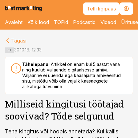
Telli ligipääs
Avaleht
Kõik lood
TOPid
Podcastid
Videod
Üritus
cebook
cebook
Tagasi
Twitter)
Twitter)
30.10.18, 12:33
ST
kedIn
kedIn
Tähelepanu!
Artikkel on enam kui 5 aastat vana
ning kuulub väljaande digitaalsesse arhiivi.
ail
ail
Väljaanne ei uuenda ega kaasajasta arhiveeritud
sisu, mistõttu võib olla vajalik kaasaegsete
k
k
allikatega tutvumine
Milliseid kingitusi töötajad
soovivad? Tõde selgunud
Teha kingitus või hoopis annetada? Kui kallis