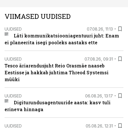
VIIMASED UUDISED
UUDISED
07.08.26, 11:13
Läti kommunikatsiooniagentuuri juht: Enam
ei planeerita isegi pooleks aastaks ette
UUDISED
07.08.26, 09:31
Tesco äriarendusjuht Reio Orasmäe naaseb
Eestisse ja hakkab juhtima Threod Systemsi
müüki
UUDISED
06.08.26, 13:17
Digiturundusagentuuride aasta: kasv tuli
erineva hinnaga
UUDISED
05.08.26, 12:31