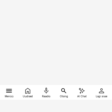
Menüü
Uudised
Raadio
Otsing
AI Chat
Logi sisse