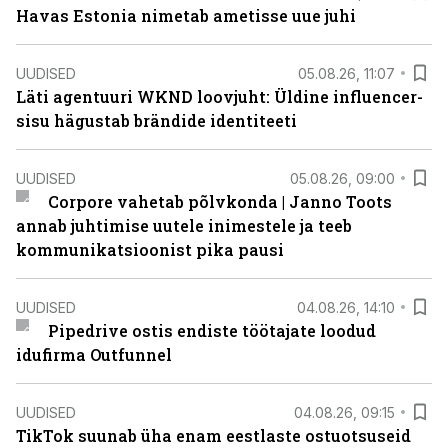
Havas Estonia nimetab ametisse uue juhi
UUDISED
05.08.26, 11:07
Läti agentuuri WKND loovjuht: Üldine influencer-
sisu hägustab brändide identiteeti
UUDISED
05.08.26, 09:00
Corpore vahetab põlvkonda | Janno Toots
annab juhtimise uutele inimestele ja teeb
kommunikatsioonist pika pausi
UUDISED
04.08.26, 14:10
Pipedrive ostis endiste töötajate loodud
idufirma Outfunnel
UUDISED
04.08.26, 09:15
TikTok suunab üha enam eestlaste ostuotsuseid