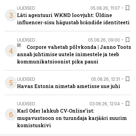
UUDISED
05.08.26, 11:07
3
Läti agentuuri WKND loovjuht: Üldine
influencer-sisu hägustab brändide identiteeti
UUDISED
05.08.26, 09:00
Corpore vahetab põlvkonda | Janno Toots
4
annab juhtimise uutele inimestele ja teeb
kommunikatsioonist pika pausi
UUDISED
05.08.26, 12:31
5
Havas Estonia nimetab ametisse uue juhi
UUDISED
03.08.26, 12:04
Karl Oder lahkub CV-Online’ist:
6
mugavustsoon on turundaja karjääri suurim
komistuskivi