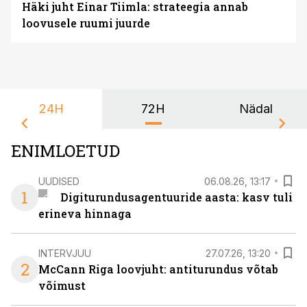
Häki juht Einar Tiimla: strateegia annab
loovusele ruumi juurde
24H
72H
Nädal
ENIMLOETUD
UUDISED
06.08.26, 13:17
1
Digiturundusagentuuride aasta: kasv tuli
erineva hinnaga
INTERVJUU
27.07.26, 13:20
2
McCann Riga loovjuht: antiturundus võtab
võimust