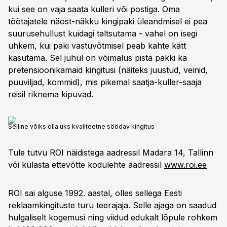
kui see on vaja saata kulleri või postiga. Oma
töötajatele näost-näkku kingipaki üleandmisel ei pea
suurusehullust kuidagi taltsutama - vahel on isegi
uhkem, kui paki vastuvõtmisel peab kahte kätt
kasutama. Sel juhul on võimalus pista pakki ka
pretensioonikamaid kingitusi (näiteks juustud, veinid,
puuviljad, kommid), mis pikemal saatja-kuller-saaja
reisil riknema kipuvad.
Selline võiks olla üks kvaliteetne söödav kingitus
Tule tutvu ROI näidistega aadressil Madara 14, Tallinn
või külasta ettevõtte kodulehte aadressil
www.roi.ee
ROI sai alguse 1992. aastal, olles sellega Eesti
reklaamkingituste turu teerajaja. Selle ajaga on saadud
hulgaliselt kogemusi ning viidud edukalt lõpule rohkem