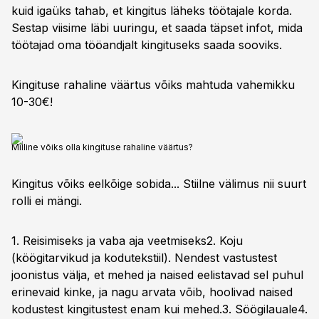
kuid igaüks tahab, et kingitus läheks töötajale korda.
Sestap viisime läbi uuringu, et saada täpset infot, mida
töötajad oma tööandjalt kingituseks saada sooviks.
Kingituse rahaline väärtus võiks mahtuda vahemikku
10-30€!
Milline võiks olla kingituse rahaline väärtus?
Kingitus võiks eelkõige sobida... Stiilne välimus nii suurt
rolli ei mängi.
1. Reisimiseks ja vaba aja veetmiseks2. Koju
(köögitarvikud ja kodutekstiil). Nendest vastustest
joonistus välja, et mehed ja naised eelistavad sel puhul
erinevaid kinke, ja nagu arvata võib, hoolivad naised
kodustest kingitustest enam kui mehed.3. Söögilauale4.