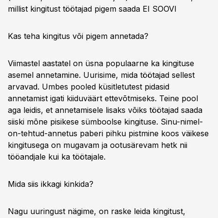
millist kingitust töötajad pigem
saada EI SOOVI
Kas teha kingitus või pigem annetada?
Viimastel aastatel on üsna populaarne ka kingituse
asemel annetamine. Uurisime, mida töötajad sellest
arvavad. Umbes pooled küsitletutest pidasid
annetamist igati kiiduväärt ettevõtmiseks. Teine pool
aga leidis, et annetamisele lisaks võiks töötajad saada
siiski mõne pisikese sümboolse kingituse. Sinu-nimel-
on-tehtud-annetus paberi pihku pistmine koos väikese
kingitusega on mugavam ja ootusärevam hetk nii
tööandjale kui ka töötajale.
Mida siis ikkagi kinkida?
Nagu uuringust nägime, on raske leida kingitust,