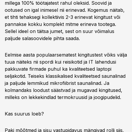
millega 100% töötajatest rahul oleksid. Soovid ja
ootused on igal inimesel nii erinevad. Kogemus näitab,
et tihti tehaksegi kollektiivis 2-3 erinevat kingitust või
pannakse kokku komplekt mitme erineva tootega.
Sellel ideel on täitsa jumet, sest on suur võimalus
paljude salasoovidele pihta saada.
Eelmise aasta populaarsematest kingitustest võiks välja
tuua näiteks nii spordi kui reisikotid ja IT lahendusi
pakkuvate firmade puhul ka kvaliteetsed laptopi
seljakotid. Teiseks klassikalised kvaliteetsed saunalinad
ja paljude lemmikud mikrofiibrist saunalinad. Ja
kolmandaks loodust säästvad ja mugavad kingitused,
milleks on lekkekindlad termokruusid ja joogipudelid.
Kas suurus loeb?
Paki mõõtmed ja sisu vastupidavus mängivad rolli siis,