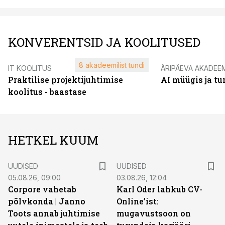
KONVERENTSID JA KOOLITUSED
8 akadeemilist tundi
IT KOOLITUS
ÄRIPÄEVA AKADEE
Praktilise projektijuhtimise
AI müügis ja t
koolitus - baastase
HETKEL KUUM
UUDISED
UUDISED
05.08.26, 09:00
03.08.26, 12:04
Corpore vahetab
Karl Oder lahkub CV-
põlvkonda | Janno
Online’ist:
Toots annab juhtimise
mugavustsoon on