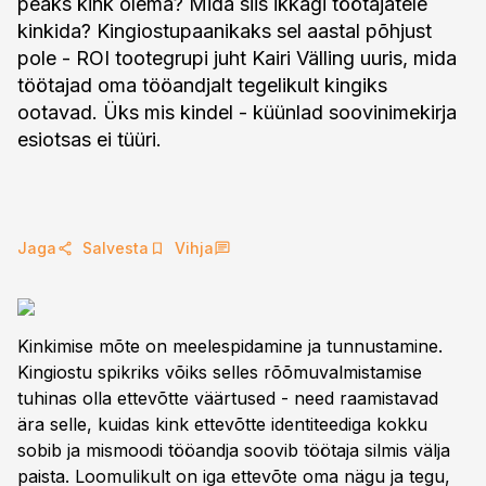
peaks kink olema? Mida siis ikkagi töötajatele
kinkida? Kingiostupaanikaks sel aastal põhjust
pole - ROI tootegrupi juht Kairi Välling uuris, mida
töötajad oma tööandjalt tegelikult kingiks
ootavad. Üks mis kindel - küünlad soovinimekirja
esiotsas ei tüüri.
Jaga
Salvesta
Vihja
Kinkimise mõte on meelespidamine ja tunnustamine.
Kingiostu spikriks võiks selles rõõmuvalmistamise
tuhinas olla ettevõtte väärtused - need raamistavad
ära selle, kuidas kink ettevõtte identiteediga kokku
sobib ja mismoodi tööandja soovib töötaja silmis välja
paista. Loomulikult on iga ettevõte oma nägu ja tegu,