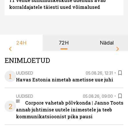
T1 Venue sündmuskeskuse uuendus avab
korraldajatele täiesti uued võimalused
24H
72H
Nädal
ENIMLOETUD
UUDISED
05.08.26, 12:31
1
Havas Estonia nimetab ametisse uue juhi
UUDISED
05.08.26, 09:00
Corpore vahetab põlvkonda | Janno Toots
2
annab juhtimise uutele inimestele ja teeb
kommunikatsioonist pika pausi