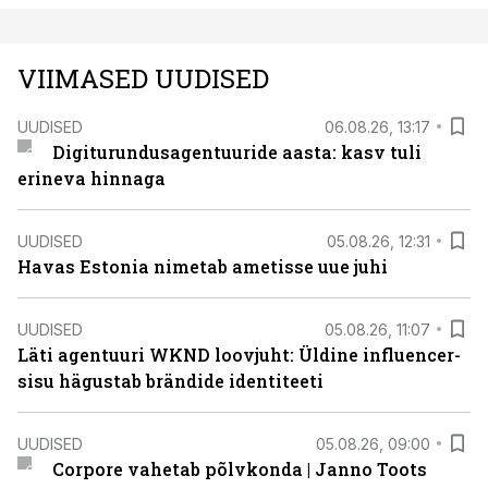
VIIMASED UUDISED
UUDISED
06.08.26, 13:17
Digiturundusagentuuride aasta: kasv tuli
erineva hinnaga
UUDISED
05.08.26, 12:31
Havas Estonia nimetab ametisse uue juhi
UUDISED
05.08.26, 11:07
Läti agentuuri WKND loovjuht: Üldine influencer-
sisu hägustab brändide identiteeti
UUDISED
05.08.26, 09:00
Corpore vahetab põlvkonda | Janno Toots