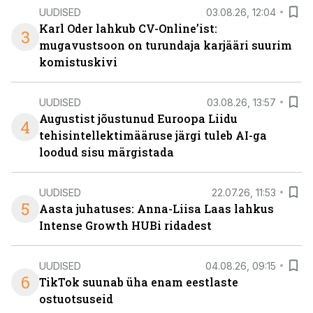
UUDISED
03.08.26, 12:04
Karl Oder lahkub CV-Online’ist:
3
mugavustsoon on turundaja karjääri suurim
komistuskivi
UUDISED
03.08.26, 13:57
Augustist jõustunud Euroopa Liidu
4
tehisintellektimääruse järgi tuleb AI-ga
loodud sisu märgistada
UUDISED
22.07.26, 11:53
5
Aasta juhatuses: Anna-Liisa Laas lahkus
Intense Growth HUBi ridadest
UUDISED
04.08.26, 09:15
6
TikTok suunab üha enam eestlaste
ostuotsuseid