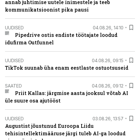
annab juhtimise uutele inimestele ja teeb
kommunikatsioonist pika pausi
UUDISED
04.08.26, 14:10
Pipedrive ostis endiste töötajate loodud
idufirma Outfunnel
UUDISED
04.08.26, 09:15
TikTok suunab üha enam eestlaste ostuotsuseid
SAATED
04.08.26, 09:12
Priit Kallas: järgmise aasta jooksul võtab AI
üle suure osa ajutööst
UUDISED
03.08.26, 13:57
Augustist jõustunud Euroopa Liidu
tehisintellektimääruse järgi tuleb AI-ga loodud