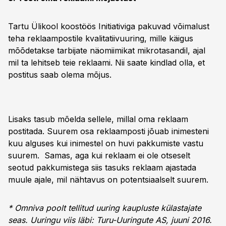
Tartu Ülikool koostöös Initiativiga pakuvad võimalust
teha reklaampostile kvalitatiivuuring, mille käigus
mõõdetakse tarbijate näomiimikat mikrotasandil, ajal
mil ta lehitseb teie reklaami. Nii saate kindlad olla, et
postitus saab olema mõjus.
Lisaks tasub mõelda sellele, millal oma reklaam
postitada. Suurem osa reklaamposti jõuab inimesteni
kuu alguses kui inimestel on huvi pakkumiste vastu
suurem. Samas, aga kui reklaam ei ole otseselt
seotud pakkumistega siis tasuks reklaam ajastada
muule ajale, mil nähtavus on potentsiaalselt suurem.
* Omniva poolt tellitud uuring kaupluste külastajate
seas. Uuringu viis läbi: Turu-Uuringute AS, juuni 2016.