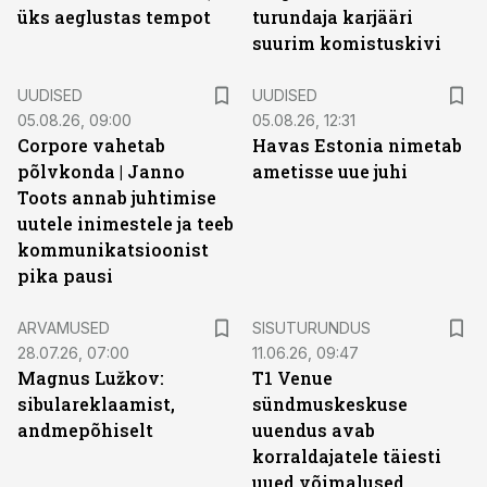
üks aeglustas tempot
turundaja karjääri
suurim komistuskivi
UUDISED
UUDISED
05.08.26, 09:00
05.08.26, 12:31
Corpore vahetab
Havas Estonia nimetab
põlvkonda | Janno
ametisse uue juhi
Toots annab juhtimise
uutele inimestele ja teeb
kommunikatsioonist
pika pausi
ST
ARVAMUSED
SISUTURUNDUS
28.07.26, 07:00
11.06.26, 09:47
Magnus Lužkov:
T1 Venue
sibulareklaamist,
sündmuskeskuse
andmepõhiselt
uuendus avab
korraldajatele täiesti
uued võimalused