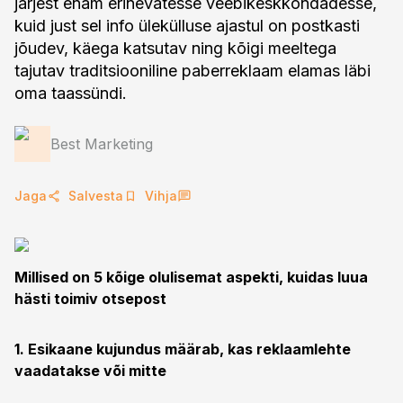
järjest enam erinevatesse veebikeskkondadesse,
kuid just sel info ülekülluse ajastul on postkasti
jõudev, käega katsutav ning kõigi meeltega
tajutav traditsiooniline paberreklaam elamas läbi
oma taassündi.
Best Marketing
Jaga
Salvesta
Vihja
Millised on 5 kõige olulisemat aspekti, kuidas luua
hästi toimiv otsepost
1. Esikaane kujundus määrab, kas reklaamlehte
vaadatakse või mitte