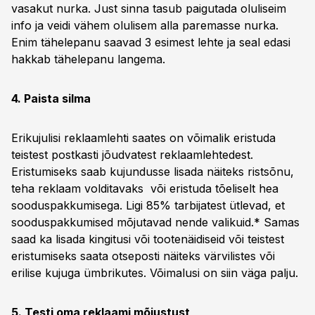
vasakut nurka. Just sinna tasub paigutada oluliseim
info ja veidi vähem olulisem alla paremasse nurka.
Enim tähelepanu saavad 3 esimest lehte ja seal edasi
hakkab tähelepanu langema.
4. Paista silma
Erikujulisi reklaamlehti saates on võimalik eristuda
teistest postkasti jõudvatest reklaamlehtedest.
Eristumiseks saab kujundusse lisada näiteks ristsõnu,
teha reklaam volditavaks või eristuda tõeliselt hea
sooduspakkumisega. Ligi 85% tarbijatest ütlevad, et
sooduspakkumised mõjutavad nende valikuid.* Samas
saad ka lisada kingitusi või tootenäidiseid või teistest
eristumiseks saata otseposti näiteks värvilistes või
erilise kujuga ümbrikutes. Võimalusi on siin väga palju.
5. Testi oma reklaami mõjustust