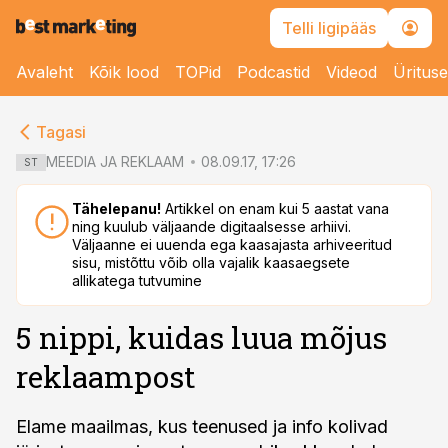
Telli ligipääs
Avaleht
Kõik lood
TOPid
Podcastid
Videod
Üritus
cebook
cebook
Tagasi
Twitter)
Twitter)
MEEDIA JA REKLAAM
08.09.17, 17:26
ST
kedIn
kedIn
Tähelepanu!
Artikkel on enam kui 5 aastat vana
ning kuulub väljaande digitaalsesse arhiivi.
ail
ail
Väljaanne ei uuenda ega kaasajasta arhiveeritud
sisu, mistõttu võib olla vajalik kaasaegsete
k
k
allikatega tutvumine
5 nippi, kuidas luua mõjus
reklaampost
Elame maailmas, kus teenused ja info kolivad