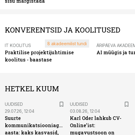
sisu märgistada
KONVERENTSID JA KOOLITUSED
8 akadeemilist tundi
IT KOOLITUS
ÄRIPÄEVA AKADEE
Praktilise projektijuhtimise
AI müügis ja t
koolitus - baastase
HETKEL KUUM
UUDISED
UUDISED
29.07.26, 12:04
03.08.26, 12:04
Suurte
Karl Oder lahkub CV-
kommunikatsiooniagentuuride
Online’ist:
aasta: kaks kasvasid,
mugavustsoon on