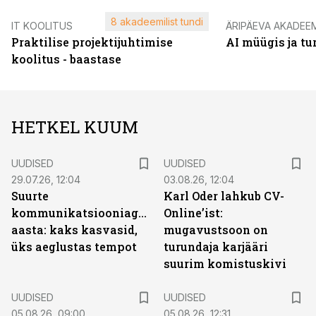
8 akadeemilist tundi
IT KOOLITUS
ÄRIPÄEVA AKADEE
Praktilise projektijuhtimise
AI müügis ja t
koolitus - baastase
HETKEL KUUM
UUDISED
UUDISED
29.07.26, 12:04
03.08.26, 12:04
Suurte
Karl Oder lahkub CV-
kommunikatsiooniagentuuride
Online’ist:
aasta: kaks kasvasid,
mugavustsoon on
üks aeglustas tempot
turundaja karjääri
suurim komistuskivi
UUDISED
UUDISED
05.08.26, 09:00
05.08.26, 12:31