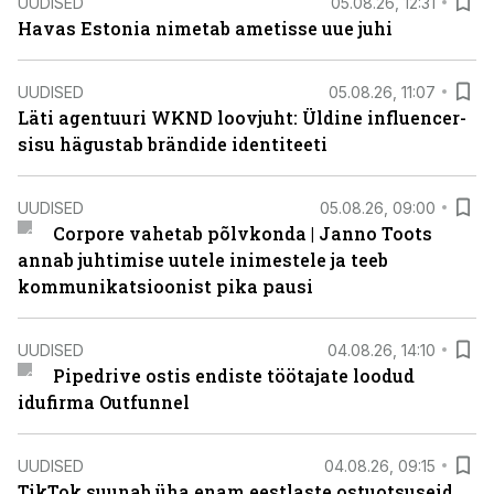
UUDISED
05.08.26, 12:31
Havas Estonia nimetab ametisse uue juhi
UUDISED
05.08.26, 11:07
Läti agentuuri WKND loovjuht: Üldine influencer-
sisu hägustab brändide identiteeti
UUDISED
05.08.26, 09:00
Corpore vahetab põlvkonda | Janno Toots
annab juhtimise uutele inimestele ja teeb
kommunikatsioonist pika pausi
UUDISED
04.08.26, 14:10
Pipedrive ostis endiste töötajate loodud
idufirma Outfunnel
UUDISED
04.08.26, 09:15
TikTok suunab üha enam eestlaste ostuotsuseid