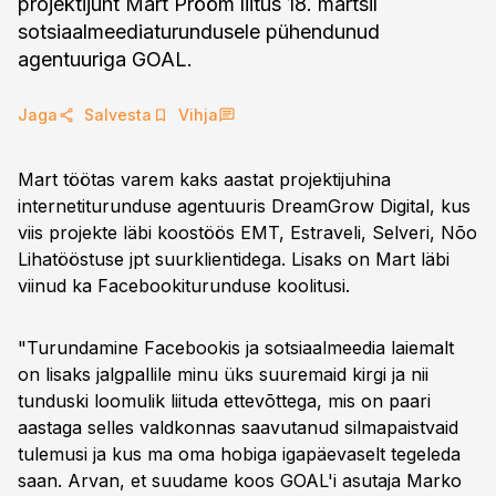
projektijuht Mart Prööm liitus 18. märtsil
sotsiaalmeediaturundusele pühendunud
agentuuriga GOAL.
Jaga
Salvesta
Vihja
Mart töötas varem kaks aastat projektijuhina
internetiturunduse agentuuris DreamGrow Digital, kus
viis projekte läbi koostöös EMT, Estraveli, Selveri, Nõo
Lihatööstuse jpt suurklientidega. Lisaks on Mart läbi
viinud ka Facebookiturunduse koolitusi.
"Turundamine Facebookis ja sotsiaalmeedia laiemalt
on lisaks jalgpallile minu üks suuremaid kirgi ja nii
tunduski loomulik liituda ettevõttega, mis on paari
aastaga selles valdkonnas saavutanud silmapaistvaid
tulemusi ja kus ma oma hobiga igapäevaselt tegeleda
saan. Arvan, et suudame koos GOAL'i asutaja Marko