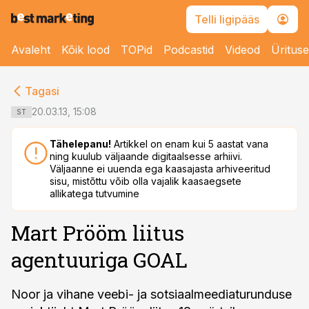
Telli ligipääs
Avaleht
Kõik lood
TOPid
Podcastid
Videod
Üritus
cebook
cebook
Tagasi
Twitter)
Twitter)
20.03.13, 15:08
ST
kedIn
kedIn
Tähelepanu!
Artikkel on enam kui 5 aastat vana
ning kuulub väljaande digitaalsesse arhiivi.
ail
ail
Väljaanne ei uuenda ega kaasajasta arhiveeritud
sisu, mistõttu võib olla vajalik kaasaegsete
k
k
allikatega tutvumine
Mart Prööm liitus
agentuuriga GOAL
Noor ja vihane veebi- ja sotsiaalmeediaturunduse