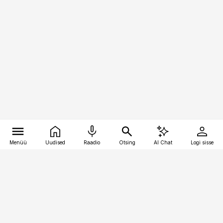
Menüü
Uudised
Raadio
Otsing
AI Chat
Logi sisse
Vana-Lõuna 39/1, 19094 Tallinn
(+372) 667 0111
bestmarketing@best-marketing.ee