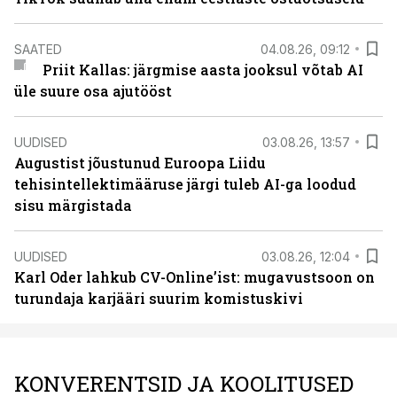
SAATED
04.08.26, 09:12
Priit Kallas: järgmise aasta jooksul võtab AI
üle suure osa ajutööst
UUDISED
03.08.26, 13:57
Augustist jõustunud Euroopa Liidu
tehisintellektimääruse järgi tuleb AI-ga loodud
sisu märgistada
UUDISED
03.08.26, 12:04
Karl Oder lahkub CV-Online’ist: mugavustsoon on
turundaja karjääri suurim komistuskivi
KONVERENTSID JA KOOLITUSED