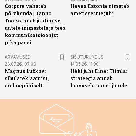
Corpore vahetab
Havas Estonia nimetab
põlvkonda | Janno
ametisse uue juhi
Toots annab juhtimise
uutele inimestele ja teeb
kommunikatsioonist
pika pausi
ST
ARVAMUSED
SISUTURUNDUS
28.07.26, 07:00
14.05.26, 11:00
Magnus Lužkov:
Häki juht Einar Tiimla:
sibulareklaamist,
strateegia annab
andmepõhiselt
loovusele ruumi juurde