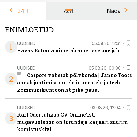
24H
72H
Nädal
ENIMLOETUD
UUDISED
05.08.26, 12:31
1
Havas Estonia nimetab ametisse uue juhi
UUDISED
05.08.26, 09:00
Corpore vahetab põlvkonda | Janno Toots
2
annab juhtimise uutele inimestele ja teeb
kommunikatsioonist pika pausi
UUDISED
03.08.26, 12:04
Karl Oder lahkub CV-Online’ist:
3
mugavustsoon on turundaja karjääri suurim
komistuskivi