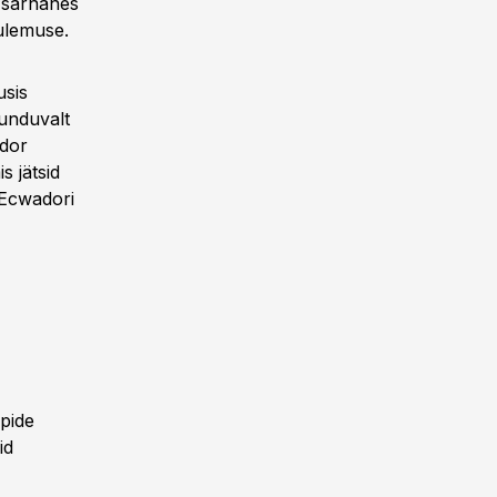
 sarnanes
tulemuse.
usis
tunduvalt
ador
 jätsid
a Ecwadori
pide
id