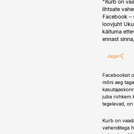
"Kurb on vaa
lihtsate vah
Facebook – s
loovjuht Uku
käituma ettev
ennast sinna,
Jaga
Facebookist on
mõni aeg taga
kasutajaskonn
juba rohkem k
tegelevad, on 
Kurb on vaada
vahenditega h