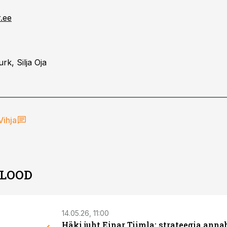
.ee
rk, Silja Oja
Vihja
 LOOD
14.05.26, 11:00
Häki juht Einar Tiimla: strateegia anna