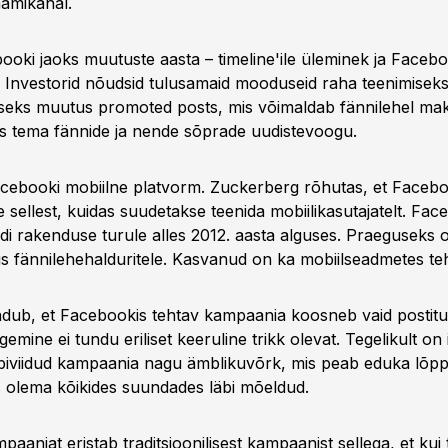
aamikanal.
booki jaoks muutuste aasta – timeline'ile üleminek ja Facebo
e. Investorid nõudsid tulusamaid mooduseid raha teenimiseks
uliseks muutus promoted posts, mis võimaldab fännilehel mak
ks tema fännide ja nende sõprade uudistevoogu.
acebooki mobiilne platvorm. Zuckerberg rõhutas, et Faceboo
e sellest, kuidas suudetakse teenida mobiilikasutajatelt. Fa
idi rakenduse turule alles 2012. aasta alguses. Praeguseks 
us fännilehehalduritele. Kasvanud on ka mobiilseadmetes te
ndub, et Facebookis tehtav kampaania koosneb vaid postitu
egemine ei tundu eriliset keeruline trikk olevat. Tegelikult on 
biviidud kampaania nagu ämblikuvõrk, mis peab eduka lõp
 olema kõikides suundades läbi mõeldud.
aaniat eristab traditsioonilisest kampaanist sellega, et kui 