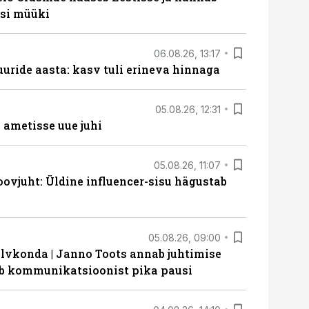
si müüki
06.08.26, 13:17
uride aasta: kasv tuli erineva hinnaga
05.08.26, 12:31
ametisse uue juhi
05.08.26, 11:07
ovjuht: Üldine influencer-sisu hägustab
05.08.26, 09:00
lvkonda | Janno Toots annab juhtimise
eeb kommunikatsioonist pika pausi