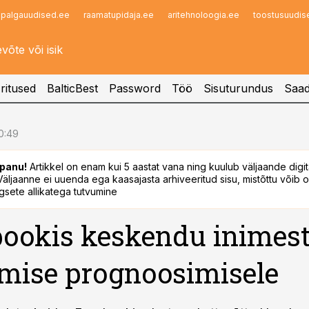
palgauudised.ee
raamatupidaja.ee
aritehnoloogia.ee
toostusuudis
Infopank
Radar
ritused
BalticBest
Password
Töö
Sisuturundus
Saad
10:49
panu!
Artikkel on enam kui 5 aastat vana ning kuulub väljaande digi
. Väljaanne ei uuenda ega kaasajasta arhiveeritud sisu, mistõttu võib ol
sete allikatega tutvumine
ookis keskendu inimes
mise prognoosimisele