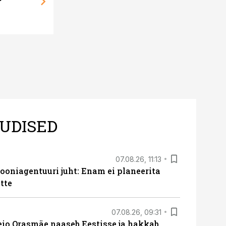
UDISED
07.08.26, 11:13
oniagentuuri juht: Enam ei planeerita
tte
07.08.26, 09:31
eio Orasmäe naaseb Eestisse ja hakkab