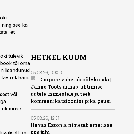
oki
 ning see ka
sta, et
HETKEL KUUM
ki tulevik
cebook tõi oma
on lisandunud
05.08.26, 09:00
htav reklaam.
Corpore vahetab põlvkonda |
Janno Toots annab juhtimise
uutele inimestele ja teeb
sest või
kommunikatsioonist pika pausi
iga
ptulemuse
05.08.26, 12:31
Havas Estonia nimetab ametisse
uue juhi
tavaliselt on