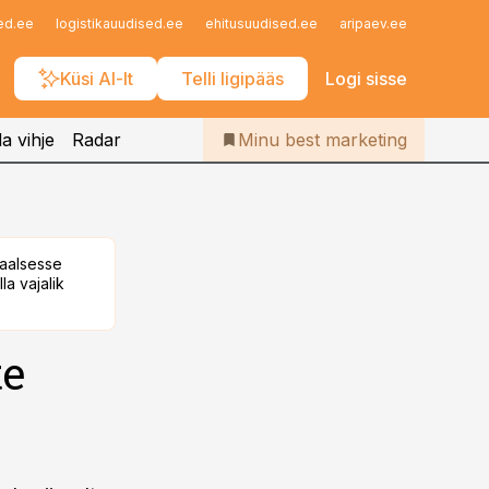
Iseteenindus
ed.ee
logistikauudised.ee
ehitusuudised.ee
aripaev.ee
finantsu
Telli Bestmarketing
Küsi AI-lt
Telli ligipääs
Logi sisse
a vihje
Radar
Minu best marketing
taalsesse
la vajalik
te