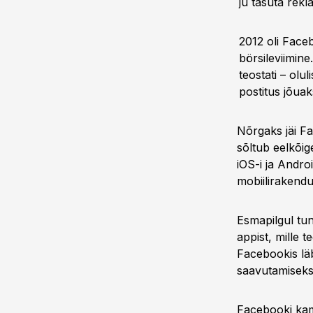
ju tasuta rekl
2012 oli Face
börsileviimin
teostati – ol
postitus jõua
Nõrgaks jäi F
sõltub eelkõig
iOS-i ja Andro
mobiilirakend
Esmapilgul tu
appist, mille t
Facebookis lä
saavutamiseks
Facebooki kamp