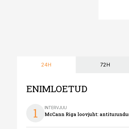
24H
72H
ENIMLOETUD
INTERVJUU
1
McCann Riga loovjuht: antiturundu