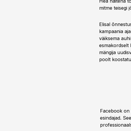
Hea näitena t
mitme teisegi 
Elisal õnnestu
kampaania aja
väiksema auhi
esmakordselt E
mängija uudisv
poolt koostatu
Facebook on ü
esindajad. Se
professionaals