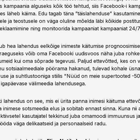
ks kampaania alguseks kõik töö tehtud, siis Facebook-i kam
les läheb käima. Edu tagab täna ”täislahenduse” kasutamine
le ja teostusele on väga oluline mõelda läbi kõikide postitus
 reklaamimine ning monitoorida kampaaniat kampaaniat 24/7
b hea lahendus eelkõige inimeste käitumise prognoosimisele
Praeguseks võib oma Facebooki uudisvoos näha juba rohk
id kui oma sõprade tegevusi. Paljud ettevõtted, kes on vi
u sotsiaalmeediale pöörama hakanud, tulevad kohale üsna 
se ja suhtlustooniga stiilis "Nüüd on meie supertooted -50
s igapäevase välimeedia lahendusega.
lahendus on see, mis ei ürita panna inimesi käituma ettevõtte
a inimese sotsmeedia elus ja sobitab ennast sinna. Kuna nii
 aktiivsetel kasutajatel tekkinud juba omamoodi immuunsus j
öda väga delikaatseid ja personaalseid radu.