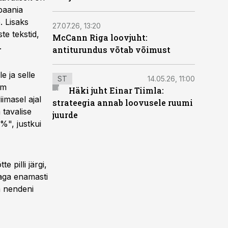
paania
. Lisaks
27.07.26, 13:20
te tekstid,
McCann Riga loovjuht:
.
antiturundus võtab võimust
 ja selle
ST
14.05.26, 11:00
em
Häki juht Einar Tiimla:
imasel ajal
strateegia annab loovusele ruumi
tavalise
juurde
%", justkui
 pilli järgi,
 aga enamasti
a nendeni