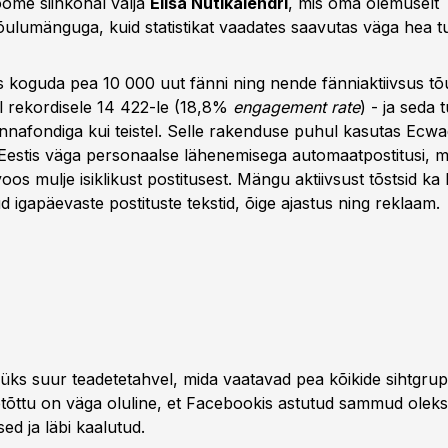
oome siinkohal välja
Elisa Nutikalendri
, mis oma olemuselt
jõulumänguga, kuid statistikat vaadates saavutas väga hea 
s koguda pea 10 000 uut fänni ning nende fänniaktiivsus tõ
l rekordisele 14 422-le (18,8%
engagement rate
) - ja seda 
nnafondiga kui teistel. Selle rakenduse puhul kasutas Ecw
estis väga personaalse lähenemisega automaatpostitusi, mis
oos mulje isiklikust postitusest. Mängu aktiivsust tõstsid k
d igapäevaste postituste tekstid, õige ajastus ning reklaam.
ks suur teadetetahvel, mida vaatavad pea kõikide sihtgrup
etõttu on väga oluline, et Facebookis astutud sammud oleks
ed ja läbi kaalutud.