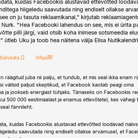
data, kuidas Facebookis alustavad ettevõtted loodava
enditega hiigeledu saavutada ning endiselt ollakse arva
ee on ju tasuta reklaamikanal," kirjutab reklaamiagen
 Nurk. "Hea Facebooki lahendus on see, mis ei ürita p
õtte pilli järgi, vaid otsib koha inimese sotsmeedia elu
" ütleb Uku ja toob hea näitena välja Elisa Nutikalendri
Salvesta
Vihja
 räägitud juba nii palju, et tundub, et mis seal ikka enam rä
si väitsid paljud skeptikud, et Facebook kaotab peagi oma
a ja jookseb energiast tühjaks. Tänaseks on Facebookis re
ui 500 000 eestimaalast ja enamus ettevõtetel, kes vähegi
seal fännileht.
ta, kuidas Facebookis alustavad ettevõtted loodavad naiivse
iigeledu saavutada ning endiselt ollakse arvamusel, et Fac