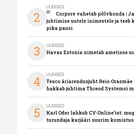
UUDISED
2
Corpore vahetab põlvkonda | J
juhtimise uutele inimestele ja tee
pika pausi
UUDISED
3
Havas Estonia nimetab ametisse uu
UUDISED
4
Tesco äriarendusjuht Reio Orasmäe 
hakkab juhtima Threod Systemsi 
UUDISED
5
Karl Oder lahkub CV-Online’ist: m
turundaja karjääri suurim komistus