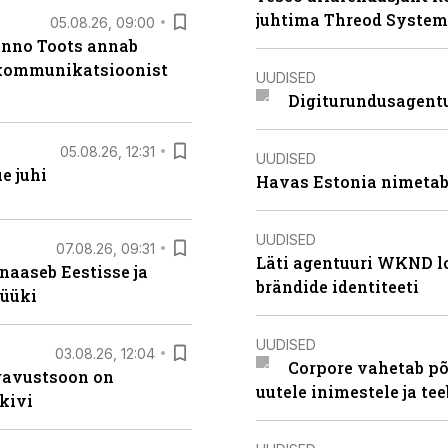
juhtima Threod System
05.08.26, 09:00
anno Toots annab
b kommunikatsioonist
UUDISED
Digiturundusagentu
05.08.26, 12:31
UUDISED
e juhi
Havas Estonia nimetab 
UUDISED
07.08.26, 09:31
Läti agentuuri WKND lo
naaseb Eestisse ja
brändide identiteeti
müüki
UUDISED
03.08.26, 12:04
Corpore vahetab põ
ugavustsoon on
uutele inimestele ja t
kivi