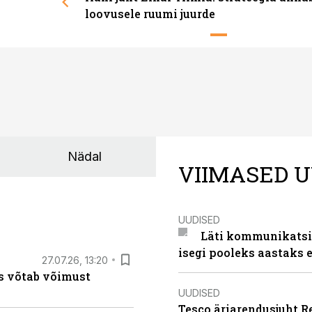
loovusele ruumi juurde
Nädal
VIIMASED U
UUDISED
Läti kommunikatsio
isegi pooleks aastaks e
27.07.26, 13:20
s võtab võimust
UUDISED
Tesco äriarendusjuht R