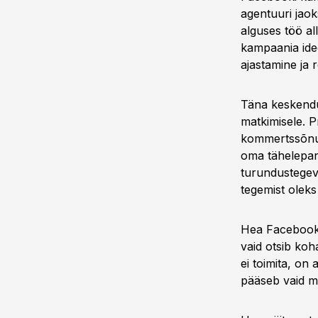
agentuuri jao
alguses töö al
kampaania idee
ajastamine ja
Täna keskendu
matkimisele. 
kommertssõnume
oma tähelepan
turundustegevu
tegemist olek
Hea Facebooki 
vaid otsib koh
ei toimita, on
pääseb vaid mö