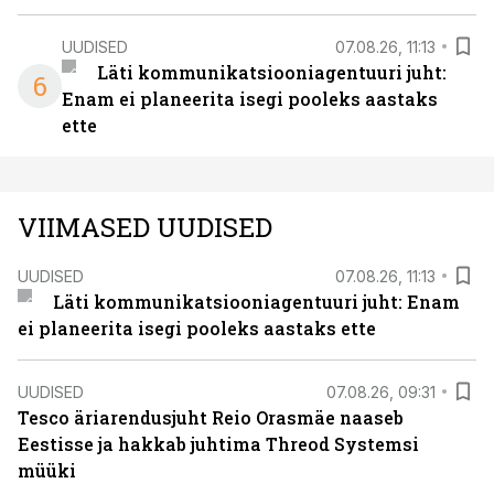
UUDISED
07.08.26, 11:13
Läti kommunikatsiooniagentuuri juht:
6
Enam ei planeerita isegi pooleks aastaks
ette
VIIMASED UUDISED
UUDISED
07.08.26, 11:13
Läti kommunikatsiooniagentuuri juht: Enam
ei planeerita isegi pooleks aastaks ette
UUDISED
07.08.26, 09:31
Tesco äriarendusjuht Reio Orasmäe naaseb
Eestisse ja hakkab juhtima Threod Systemsi
müüki