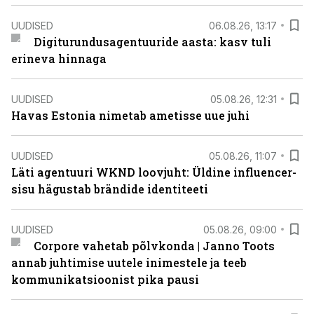
UUDISED
06.08.26, 13:17
Digiturundusagentuuride aasta: kasv tuli
erineva hinnaga
UUDISED
05.08.26, 12:31
Havas Estonia nimetab ametisse uue juhi
UUDISED
05.08.26, 11:07
Läti agentuuri WKND loovjuht: Üldine influencer-
sisu hägustab brändide identiteeti
UUDISED
05.08.26, 09:00
Corpore vahetab põlvkonda | Janno Toots
annab juhtimise uutele inimestele ja teeb
kommunikatsioonist pika pausi