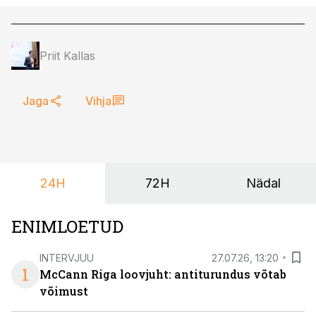
Priit Kallas
Jaga
Vihja
24H
72H
Nädal
ENIMLOETUD
INTERVJUU
27.07.26, 13:20
1
McCann Riga loovjuht: antiturundus võtab
võimust