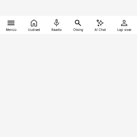
Menüü
Uudised
Raadio
Otsing
AI Chat
Logi sisse
Vana-Lõuna 39/1, 19094 Tallinn
(+372) 667 0111
bestmarketing@best-marketing.ee
Telli
Reklaam
Firmast
Sisu kasutamisõigused
Ajakirjaniku
eetikakoodeks
Üldtingimused
Privaatsustingimused