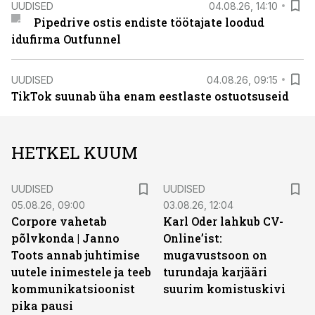
UUDISED
04.08.26, 14:10
Pipedrive ostis endiste töötajate loodud
idufirma Outfunnel
UUDISED
04.08.26, 09:15
TikTok suunab üha enam eestlaste ostuotsuseid
HETKEL KUUM
UUDISED
UUDISED
05.08.26, 09:00
03.08.26, 12:04
Corpore vahetab
Karl Oder lahkub CV-
põlvkonda | Janno
Online’ist:
Toots annab juhtimise
mugavustsoon on
uutele inimestele ja teeb
turundaja karjääri
kommunikatsioonist
suurim komistuskivi
pika pausi