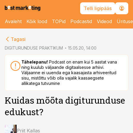
Telli ligipääs
Avaleht
Kõik lood
TOPid
Podcastid
Videod
Üritus
cebook
cebook
Tagasi
Twitter)
Twitter)
DIGITURUNDUSE PRAKTIKUM
15.05.20, 14:00
kedIn
kedIn
Tähelepanu!
Podcast on enam kui 5 aastat vana
ning kuulub väljaande digitaalsesse arhiivi.
ail
ail
Väljaanne ei uuenda ega kaasajasta arhiveeritud
sisu, mistõttu võib olla vajalik kaasaegsete
k
k
allikatega tutvumine
Kuidas mõõta digiturunduse
edukust?
Priit Kallas