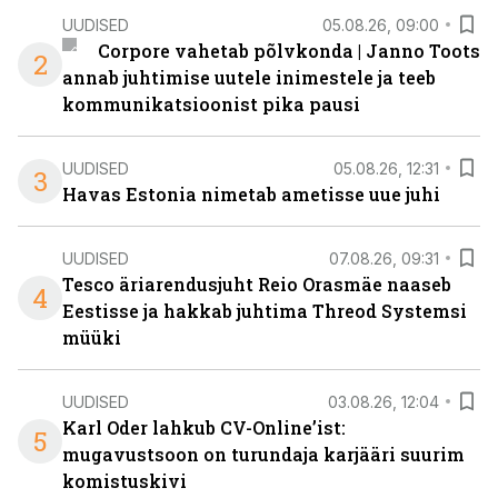
UUDISED
05.08.26, 09:00
Corpore vahetab põlvkonda | Janno Toots
2
annab juhtimise uutele inimestele ja teeb
kommunikatsioonist pika pausi
UUDISED
05.08.26, 12:31
3
Havas Estonia nimetab ametisse uue juhi
UUDISED
07.08.26, 09:31
Tesco äriarendusjuht Reio Orasmäe naaseb
4
Eestisse ja hakkab juhtima Threod Systemsi
müüki
UUDISED
03.08.26, 12:04
Karl Oder lahkub CV-Online’ist:
5
mugavustsoon on turundaja karjääri suurim
komistuskivi