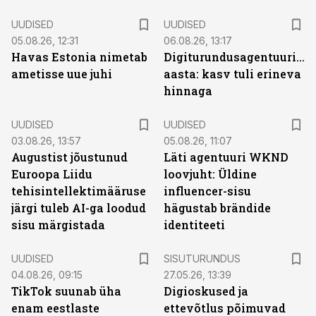
UUDISED
UUDISED
05.08.26, 12:31
06.08.26, 13:17
Havas Estonia nimetab
Digiturundusagentuuride
ametisse uue juhi
aasta: kasv tuli erineva
hinnaga
UUDISED
UUDISED
03.08.26, 13:57
05.08.26, 11:07
Augustist jõustunud
Läti agentuuri WKND
Euroopa Liidu
loovjuht: Üldine
tehisintellektimääruse
influencer-sisu
järgi tuleb AI-ga loodud
hägustab brändide
sisu märgistada
identiteeti
ST
UUDISED
SISUTURUNDUS
04.08.26, 09:15
27.05.26, 13:39
TikTok suunab üha
Digioskused ja
enam eestlaste
ettevõtlus põimuvad