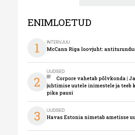
ENIMLOETUD
INTERVJUU
1
McCann Riga loovjuht: antiturundu
UUDISED
2
Corpore vahetab põlvkonda | J
juhtimise uutele inimestele ja tee
pika pausi
UUDISED
3
Havas Estonia nimetab ametisse uu