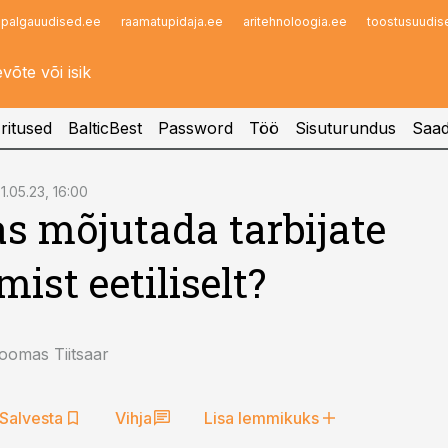
palgauudised.ee
raamatupidaja.ee
aritehnoloogia.ee
toostusuudis
Infopank
Radar
ritused
BalticBest
Password
Töö
Sisuturundus
Saad
1.05.23, 16:00
s mõjutada tarbijate
mist eetiliselt?
oomas Tiitsaar
Salvesta
Vihja
Lisa lemmikuks