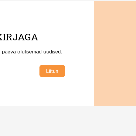
KIRJAGA
ti päeva olulisemad uudised.
Liitun