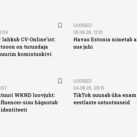
UUDISED
2:04
05.08.26, 12:31
 lahkub CV-Online’ist:
Havas Estonia nimetab 
soon on turundaja
uue juhi
 suurim komistuskivi
UUDISED
1:07
04.08.26, 09:15
ntuuri WKND loovjuht:
TikTok suunab üha enam
nfluencer-sisu hägustab
eestlaste ostuotsuseid
identiteeti