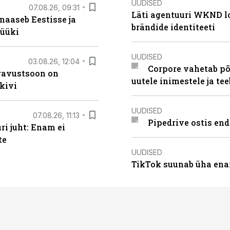
UUDISED
07.08.26, 09:31
Läti agentuuri WKND lo
naaseb Eestisse ja
brändide identiteeti
müüki
UUDISED
03.08.26, 12:04
Corpore vahetab põ
ugavustsoon on
uutele inimestele ja t
kivi
UUDISED
07.08.26, 11:13
Pipedrive ostis end
i juht: Enam ei
te
UUDISED
TikTok suunab üha ena