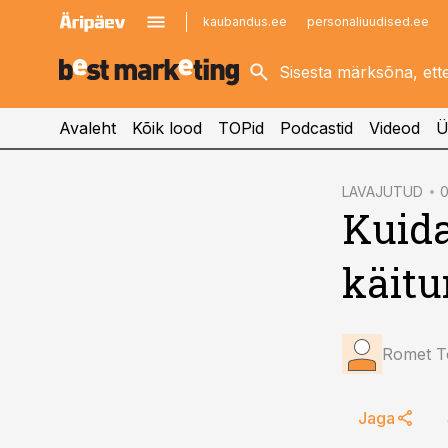
kaubandus.ee
personaliuudised.ee
kinnisvarauudised.ee
imelineajalugu.ee
logistikauudised.ee
imelineteadus.ee
Avaleht
Kõik lood
TOPid
Podcastid
Videod
Ü
cebook
cebook
LAVAJUTUD
0
Kuida
Twitter)
Twitter)
kedIn
kedIn
käitu
ail
ail
k
k
Romet T
Jaga