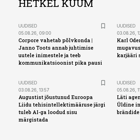
HETKEL KUUM
UUDISED
UUDISED
05.08.26, 09:00
03.08.26, 1
Corpore vahetab põlvkonda |
Karl Oder
Janno Toots annab juhtimise
mugavust
uutele inimestele ja teeb
karjääri
kommunikatsioonist pika pausi
UUDISED
UUDISED
03.08.26, 13:57
05.08.26, 1
Augustist jõustunud Euroopa
Läti age
Liidu tehisintellektimääruse järgi
Üldine i
tuleb AI-ga loodud sisu
brändide 
märgistada