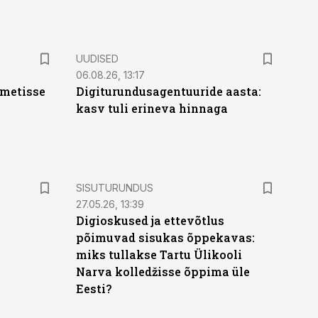
UUDISED
06.08.26, 13:17
ametisse
Digiturundusagentuuride aasta:
kasv tuli erineva hinnaga
ST
SISUTURUNDUS
27.05.26, 13:39
Digioskused ja ettevõtlus
põimuvad sisukas õppekavas:
miks tullakse Tartu Ülikooli
Narva kolledžisse õppima üle
Eesti?