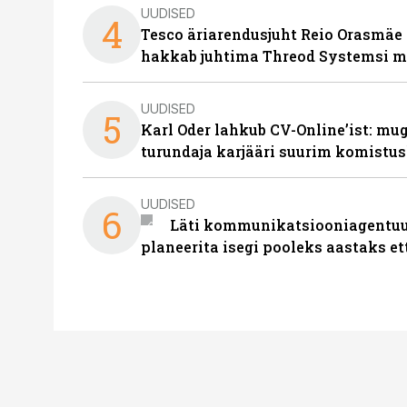
UUDISED
4
Tesco äriarendusjuht Reio Orasmäe 
hakkab juhtima Threod Systemsi 
UUDISED
5
Karl Oder lahkub CV-Online’ist: m
turundaja karjääri suurim komistus
UUDISED
6
Läti kommunikatsiooniagentuur
planeerita isegi pooleks aastaks et