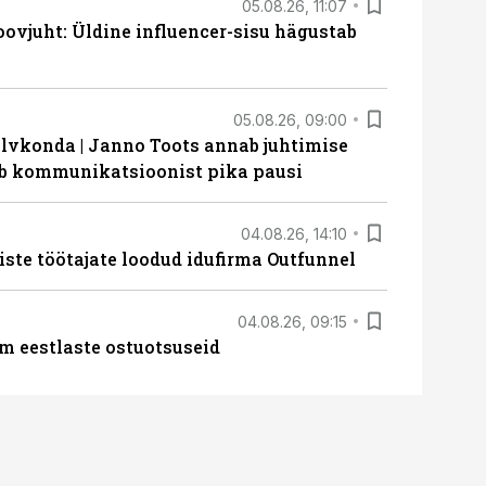
05.08.26, 11:07
ovjuht: Üldine influencer-sisu hägustab
05.08.26, 09:00
lvkonda | Janno Toots annab juhtimise
eeb kommunikatsioonist pika pausi
04.08.26, 14:10
iste töötajate loodud idufirma Outfunnel
04.08.26, 09:15
m eestlaste ostuotsuseid