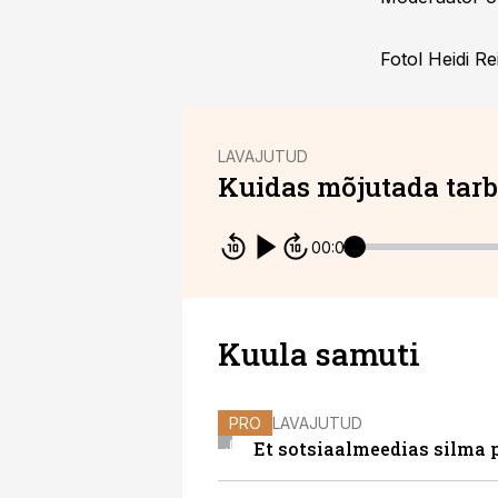
Fotol Heidi R
LAVAJUTUD
Kuidas mõjutada tarbi
00:00
Kuula samuti
PRO
LAVAJUTUD
Et sotsiaalmeedias silma p