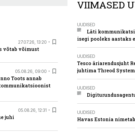
VIIMASED U
UUDISED
Läti kommunikatsio
isegi pooleks aastaks e
27.07.26, 13:20
s võtab võimust
UUDISED
Tesco äriarendusjuht R
juhtima Threod System
05.08.26, 09:00
anno Toots annab
b kommunikatsioonist
UUDISED
Digiturundusagentu
05.08.26, 12:31
UUDISED
e juhi
Havas Estonia nimetab 