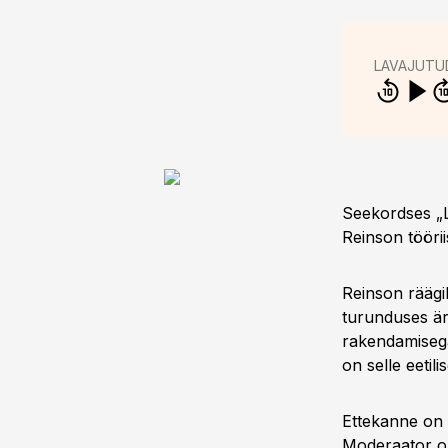
LAVAJUTU
Seekordses „L
Reinson tööri
Reinson räägi
turunduses är
rakendamisega
on selle eetilis
Ettekanne on 
Moderaator o