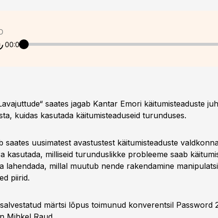
D
00:00
avajuttude“ saates jagab Kantar Emori käitumisteaduste juh
ista, kuidas kasutada käitumisteaduseid turunduses.
b saates uusimatest avastustest käitumisteaduste valdkonna
a kasutada, milliseid turunduslikke probleeme saab käitumi
 lahendada, millal muutub nende rakendamine manipulatsi
ed piirid.
salvestatud märtsi lõpus toimunud konverentsil Password 
n Mihkel Raud.