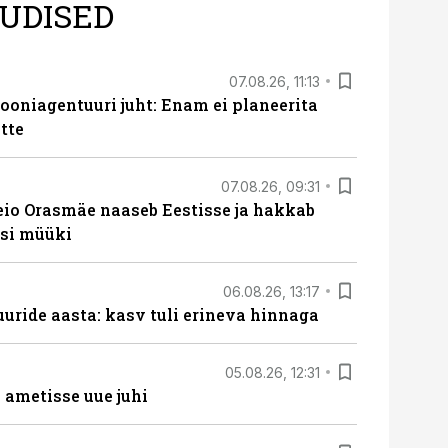
UDISED
07.08.26, 11:13
oniagentuuri juht: Enam ei planeerita
tte
07.08.26, 09:31
eio Orasmäe naaseb Eestisse ja hakkab
si müüki
06.08.26, 13:17
uride aasta: kasv tuli erineva hinnaga
05.08.26, 12:31
ametisse uue juhi