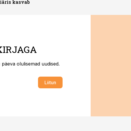
iäris kasvab
KIRJAGA
ti päeva olulisemad uudised.
Liitun