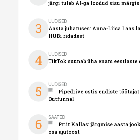
järgi tuleb AI-ga loodud sisu märgi
UUDISED
3
Aasta juhatuses: Anna-Liisa Laas 
HUBi ridadest
UUDISED
4
TikTok suunab üha enam eestlaste 
UUDISED
5
Pipedrive ostis endiste töötaja
Outfunnel
SAATED
6
Priit Kallas: järgmise aasta joo
osa ajutööst