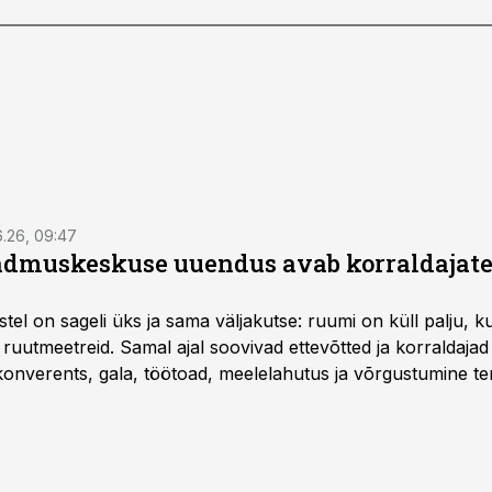
6.26, 09:47
dmuskeskuse uuendus avab korraldajatel
l on sageli üks ja sama väljakutse: ruumi on küll palju, kuid
 ruutmeetreid. Samal ajal soovivad ettevõtted ja korraldaja
onverents, gala, töötoad, meelelahutus ja võrgustumine ter
at asukohta. T1 keskuses tegutsev sündmuskeskus T1 Venue
uendusega, mis pakub senisest oluliselt rohkem lahendusi.