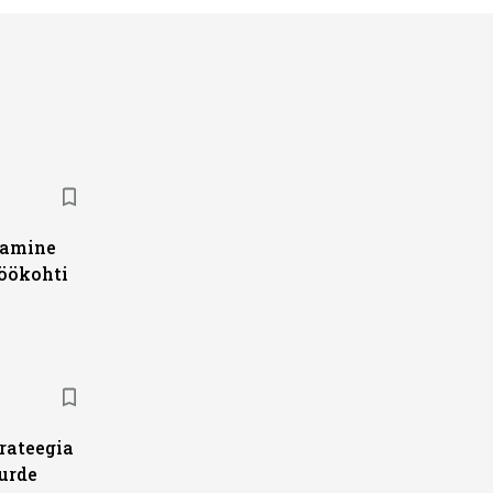
damine
töökohti
trateegia
urde