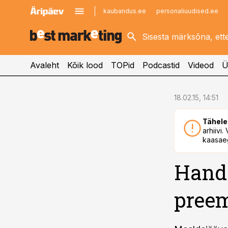
kaubandus.ee
personaliuudised.ee
kinnisvarauudised.ee
imelineajalugu.ee
logistikauudised.ee
imelineteadus.ee
Avaleht
Kõik lood
TOPid
Podcastid
Videod
Ü
cebook
18.02.15, 14:51
Twitter)
Tähele
kedIn
arhiivi
kaasaeg
ail
Hando
k
preem