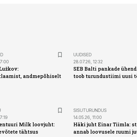
ED
UUDISED
07:00
28.07.26, 12:32
Lužkov:
SEB Balti pankade ühen
klaamist, andmepõhiselt
toob turundustiimi uusi 
ST
U
SISUTURUNDUS
7:19
14.05.26, 11:00
entuuri Milk loovjuht:
Häki juht Einar Tiimla: s
evõtete tähtsus
annab loovusele ruumi ju