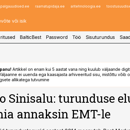
palgauudised.ee
raamatupidaja.ee
aritehnoloogia.ee
toostusuudis
Infopank
Radar
ritused
BalticBest
Password
Töö
Sisuturundus
Saad
panu!
Artikkel on enam kui 5 aastat vana ning kuulub väljaande digi
. Väljaanne ei uuenda ega kaasajasta arhiveeritud sisu, mistõttu võib ol
sete allikatega tutvumine
 Sinisalu: turunduse el
ia annaksin EMT-le