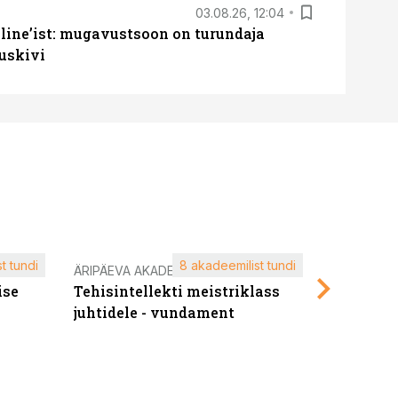
03.08.26, 12:04
line’ist: mugavustsoon on turundaja
uskivi
t tundi
8 akadeemilist tundi
ÄRIPÄEVA AKADEEMIA
ÄRIPÄEVA 
ise
Tehisintellekti meistriklass
Edukate f
juhtidele - vundament
kliendiü