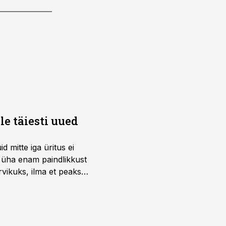
e täiesti uued
 mitte iga üritus ei
d üha enam paindlikkust
vikuks, ilma et peaks
 on just nendele