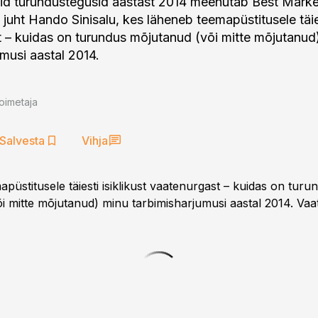
id turundustegusid aastast 2014 meenutab Best Marke
i juht Hando Sinisalu, kes läheneb teemapüstitusele täies
 – kuidas on turundus mõjutanud (või mitte mõjutanud
umusi aastal 2014.
oimetaja
Salvesta
Vihja
üstitusele täiesti isiklikust vaatenurgast – kuidas on turu
i mitte mõjutanud) minu tarbimisharjumusi aastal 2014. Vaa