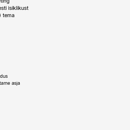
ting
ti isiklikust
) tema
ndus
tame asja