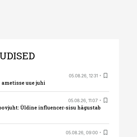
UDISED
05.08.26, 12:31
ametisse uue juhi
05.08.26, 11:07
ovjuht: Üldine influencer-sisu hägustab
05.08.26, 09:00