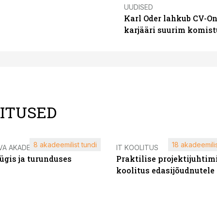
UUDISED
Karl Oder lahkub CV-On
karjääri suurim komist
LITUSED
8 akadeemilist tundi
18 akadeemilis
VA AKADEEMIA
IT KOOLITUS
ügis ja turunduses
Praktilise projektijuhtim
koolitus edasijõudnutele