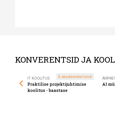
KONVERENTSID JA KOO
8 akadeemilist tundi
IT KOOLITUS
ÄRIPÄE
Praktilise projektijuhtimise
AI mü
koolitus - baastase