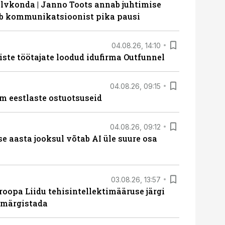
lvkonda | Janno Toots annab juhtimise
eeb kommunikatsioonist pika pausi
04.08.26, 14:10
iste töötajate loodud idufirma Outfunnel
04.08.26, 09:15
m eestlaste ostuotsuseid
04.08.26, 09:12
ise aasta jooksul võtab AI üle suure osa
03.08.26, 13:57
roopa Liidu tehisintellektimääruse järgi
u märgistada