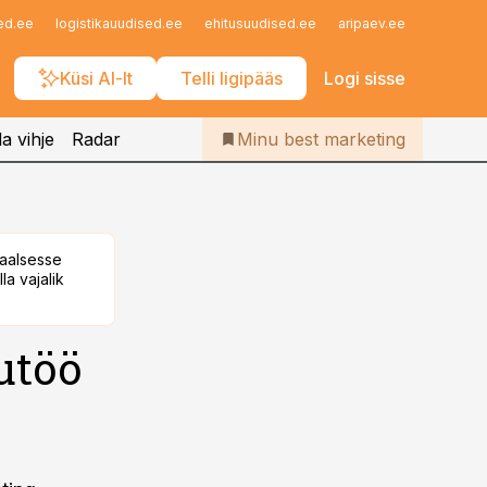
Iseteenindus
ed.ee
logistikauudised.ee
ehitusuudised.ee
aripaev.ee
finantsu
Telli Bestmarketing
Küsi AI-lt
Telli ligipääs
Logi sisse
a vihje
Radar
Minu best marketing
taalsesse
la vajalik
utöö