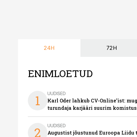
24H
72H
ENIMLOETUD
UUDISED
1
Karl Oder lahkub CV-Online’ist: m
turundaja karjääri suurim komistus
UUDISED
2
Augustist jõustunud Euroopa Liidu 