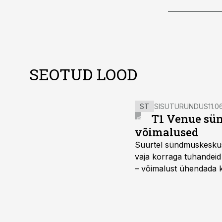
SEOTUD LOOD
ST
SISUTURUNDUS
11.0
T1 Venue sün
võimalused
Suurtel sündmuskeskuste
vaja korraga tuhandeid
– võimalust ühendada k
kasutama mitut erinev
vajadustele vastanud u