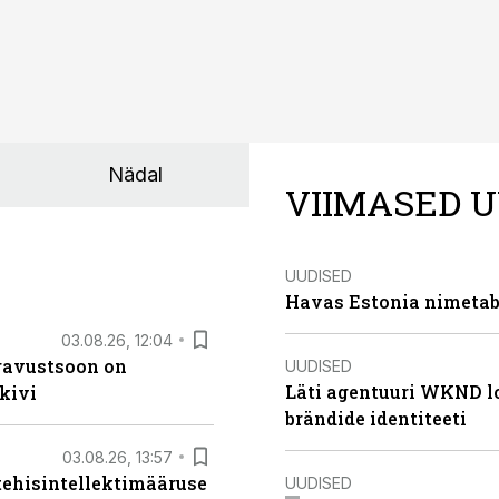
Nädal
VIIMASED U
UUDISED
Havas Estonia nimetab 
03.08.26, 12:04
ugavustsoon on
UUDISED
Läti agentuuri WKND lo
kivi
brändide identiteeti
03.08.26, 13:57
tehisintellektimääruse
UUDISED