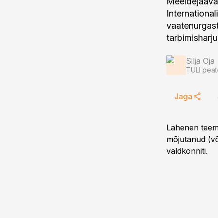
Meeldejääva
International
vaatenurgast
tarbimisharj
Silja Oja
TULI peat
Jaga
Lähenen teemap
mõjutanud (võ
valdkonniti.