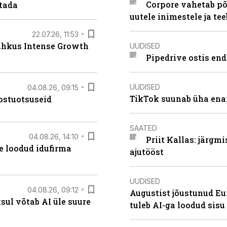
Corpore vahetab põ
stada
uutele inimestele ja t
22.07.26, 11:53
lahkus Intense Growth
UUDISED
Pipedrive ostis end
UUDISED
04.08.26, 09:15
TikTok suunab üha ena
ostuotsuseid
SAATED
04.08.26, 14:10
Priit Kallas: järgm
te loodud idufirma
ajutööst
UUDISED
04.08.26, 09:12
Augustist jõustunud Eu
ksul võtab AI üle suure
tuleb AI-ga loodud sis