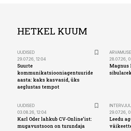
HETKEL KUUM
UUDISED
ARVAMUS
29.07.26, 12:04
28.07.26, 
Suurte
Magnus 
kommunikatsiooniagentuuride
sibulare
aasta: kaks kasvasid, üks
aeglustas tempot
UUDISED
INTERVJU
03.08.26, 12:04
29.07.26, 0
Karl Oder lahkub CV-Online’ist:
Leedu ag
mugavustsoon on turundaja
väikeett