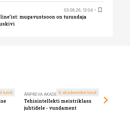
03.08.26, 12:04
line’ist: mugavustsoon on turundaja
uskivi
t tundi
8 akadeemilist tundi
ÄRIPÄEVA AKADEEMIA
ÄRIPÄEVA 
ise
Tehisintellekti meistriklass
Edukate f
juhtidele - vundament
kliendiü