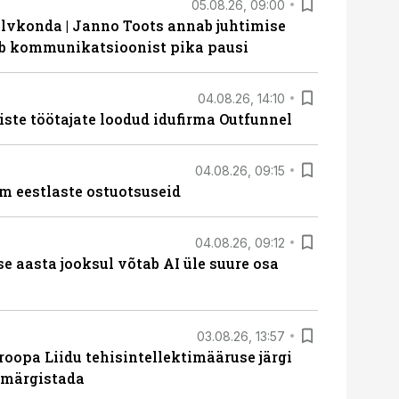
05.08.26, 09:00
lvkonda | Janno Toots annab juhtimise
eeb kommunikatsioonist pika pausi
04.08.26, 14:10
iste töötajate loodud idufirma Outfunnel
04.08.26, 09:15
m eestlaste ostuotsuseid
04.08.26, 09:12
ise aasta jooksul võtab AI üle suure osa
03.08.26, 13:57
roopa Liidu tehisintellektimääruse järgi
u märgistada