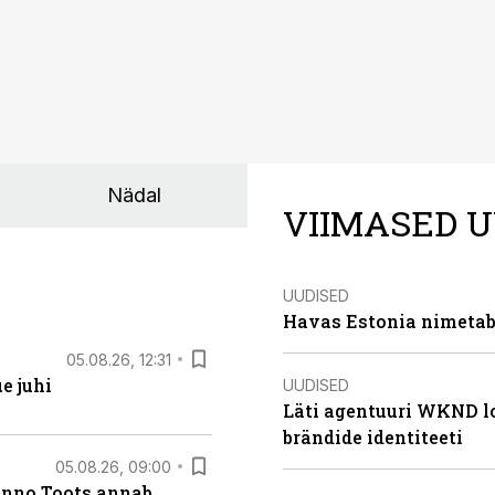
Nädal
VIIMASED U
UUDISED
Havas Estonia nimetab 
05.08.26, 12:31
e juhi
UUDISED
Läti agentuuri WKND lo
brändide identiteeti
05.08.26, 09:00
anno Toots annab