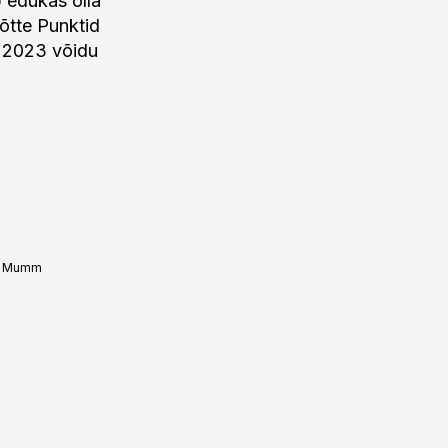
b edukas olla
võtte Punktid
u 2023 võidu
o Mumm