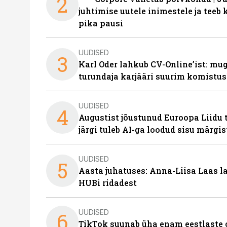
2
juhtimise uutele inimestele ja tee
pika pausi
UUDISED
3
Karl Oder lahkub CV-Online’ist: m
turundaja karjääri suurim komistus
UUDISED
4
Augustist jõustunud Euroopa Liidu 
järgi tuleb AI-ga loodud sisu märgi
UUDISED
5
Aasta juhatuses: Anna-Liisa Laas 
HUBi ridadest
UUDISED
6
TikTok suunab üha enam eestlaste 