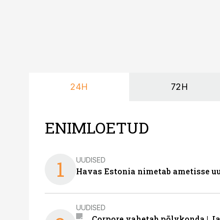
24H
72H
ENIMLOETUD
UUDISED
1
Havas Estonia nimetab ametisse uu
UUDISED
Corpore vahetab põlvkonda | J