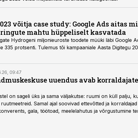
023 võitja case study: Google Ads aitas mi
ringute mahtu hüppeliselt kasvatada
rgate Hydrogeni miljonieuroste toodete müüki läbi Google Ad
le 335 protsenti. Tulemus tõi kampaaniale Aasta Digitegu 20
6.26, 09:47
dmuskeskuse uuendus avab korraldajatel
l on sageli üks ja sama väljakutse: ruumi on küll palju, kuid
 ruutmeetreid. Samal ajal soovivad ettevõtted ja korraldaja
onverents, gala, töötoad, meelelahutus ja võrgustumine ter
at asukohta. T1 keskuses tegutsev sündmuskeskus T1 Venue
uendusega, mis pakub senisest oluliselt rohkem lahendusi.