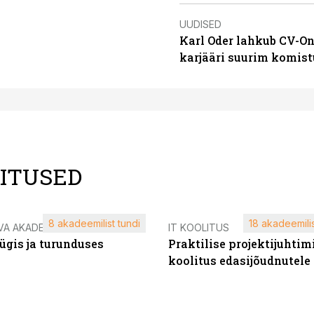
UUDISED
Karl Oder lahkub CV-On
karjääri suurim komist
LITUSED
8 akadeemilist tundi
18 akadeemilis
VA AKADEEMIA
IT KOOLITUS
ügis ja turunduses
Praktilise projektijuhtim
koolitus edasijõudnutele