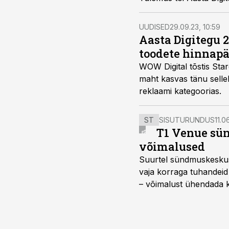
UUDISED
29.09.23, 10:59
Aasta Digitegu 2
toodete hinnapä
WOW Digital tõstis Sta
maht kasvas tänu selle
reklaami kategoorias.
ST
SISUTURUNDUS
11.0
T1 Venue sün
võimalused
Suurtel sündmuskeskuste
vaja korraga tuhandeid
– võimalust ühendada k
kasutama mitut erinev
vajadustele vastanud u