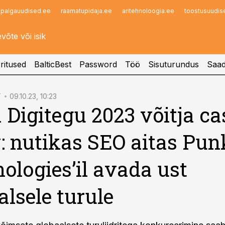
palgauudised.ee
raamatupidaja.ee
aritehnoloogia.ee
toostusuudis
Infopank
Radar
ritused
BalticBest
Password
Töö
Sisuturundus
Saad
T
09.10.23, 10:23
 Digitegu 2023 võitja ca
: nutikas SEO aitas Pun
ologies’il avada ust
alsele turule