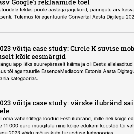
v Google’i reklaamide toel
öödele tekkis poole aastaga järjekord, päringute arv kasva
u 2023 võidu Google’i
023 võitja case study: Circle K suvise m
selt kõik eesmärgid
mängu äpp läks suurepäraselt käima ja oli Eestis allalaaditud 
mus tõi agentuurile EssenceMediacom Estonia Aasta Digiteg
ania kategoorias.
023 võitja case study: värske ilubränd sai
ele
l oma vahenditega loodud Eesti ilubränd, mille neli kõige e
e 11 000 euro müügitulu ning kõige edukam koostöö tõi vä
tegu 2023 võidu mõjuisikute turunduse kategoorias.