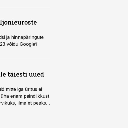
ljonieuroste
si ja hinnapäringute
23 võidu Google’i
e täiesti uued
 mitte iga üritus ei
d üha enam paindlikkust
vikuks, ilma et peaks
 on just nendele