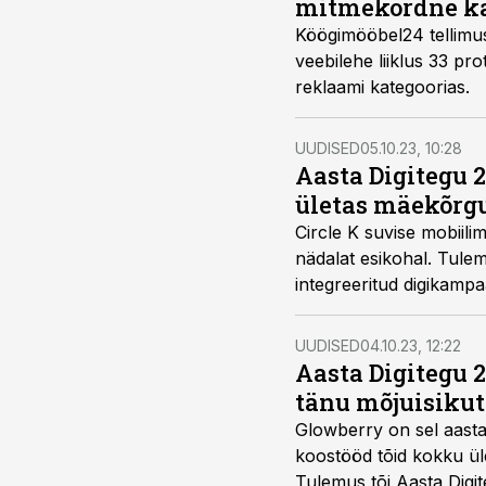
mitmekordne kas
Köögimööbel24 tellimust
veebilehe liiklus 33 protsenti. Tulemus tõi agentuurile Convertal Aasta Digiteg
reklaami kategoorias.
UUDISED
05.10.23, 10:28
Aasta Digitegu 2
ületas mäekõrgu
Circle K suvise mobiili
nädalat esikohal. Tule
integreeritud digikampa
UUDISED
04.10.23, 12:22
Aasta Digitegu 2
tänu mõjuisikut
Glowberry on sel aasta
koostööd tõid kokku ül
Tulemus tõi Aasta Digi