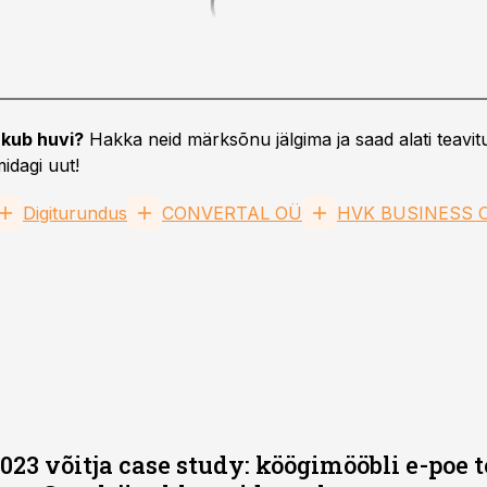
kub huvi?
Hakka neid märksõnu jälgima ja saad alati teavitu
idagi uut!
Digiturundus
CONVERTAL OÜ
HVK BUSINESS 
2023 võitja case study: köögimööbli e-poe