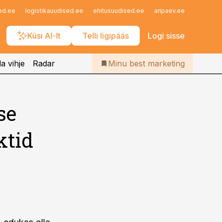
Iseteenindus
ed.ee
logistikauudised.ee
ehitusuudised.ee
aripaev.ee
finantsu
Telli Bestmarketing
Küsi AI-lt
Telli ligipääs
Logi sisse
a vihje
Radar
Minu best marketing
se
ktid