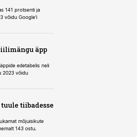
s 141 protsenti ja
obiilimängu äpp
äppide edetabelis neli
u 2023 võidu
 tuule tiibadesse
dukamat mõjuisikute
hemalt 143 ostu.