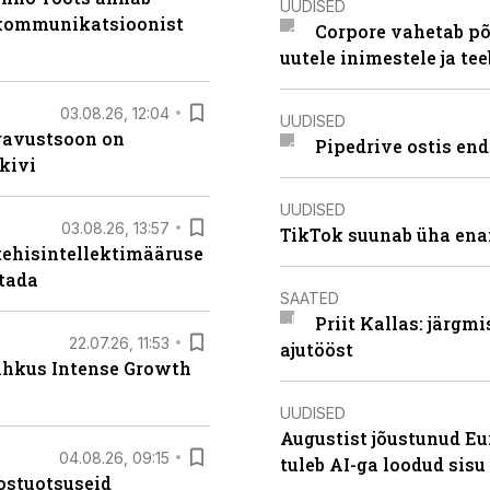
UUDISED
b kommunikatsioonist
Corpore vahetab põ
uutele inimestele ja t
03.08.26, 12:04
UUDISED
ugavustsoon on
Pipedrive ostis end
kivi
UUDISED
03.08.26, 13:57
TikTok suunab üha ena
tehisintellektimääruse
stada
SAATED
Priit Kallas: järgm
22.07.26, 11:53
ajutööst
lahkus Intense Growth
UUDISED
Augustist jõustunud Eu
04.08.26, 09:15
tuleb AI-ga loodud sis
ostuotsuseid