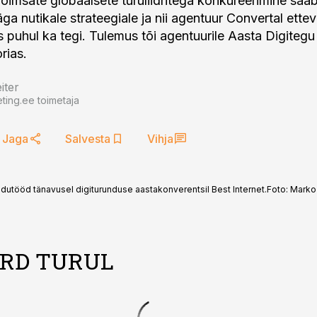
 võimsate globaalsete turuliidritega konkureerimine saa
äga nutikale strateegiale ja nii agentuur Convertal ette
 puhul ka tegi. Tulemus tõi agentuurile Aasta Digiteg
rias.
iter
ting.ee toimetaja
Jaga
Salvesta
Vihja
dutööd tänavusel digiturunduse aastakonverentsil Best Internet.
Foto:
Mark
RD TURUL