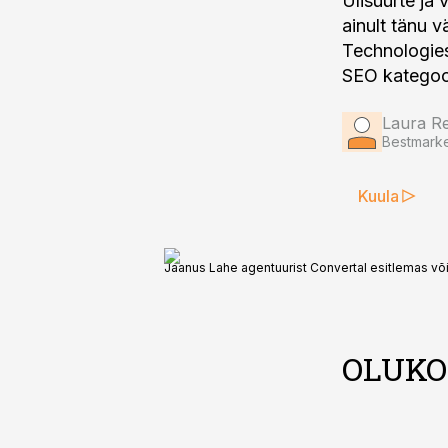
Ülisuurte ja
ainult tänu v
Technologies
SEO kategoo
Laura Re
Bestmarke
Kuula
Jaanus Lahe agentuurist Convertal esitlemas või
OLUKO