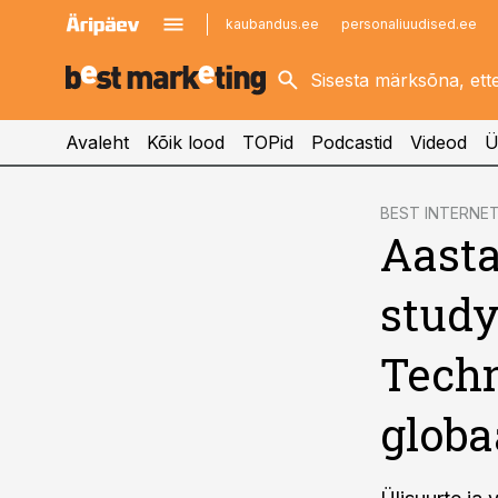
kaubandus.ee
personaliuudised.ee
kinnisvarauudised.ee
imelineajalugu.ee
logistikauudised.ee
imelineteadus.ee
Avaleht
Kõik lood
TOPid
Podcastid
Videod
Ü
cebook
BEST INTERNE
Aasta
Twitter)
kedIn
study
ail
Techn
k
globa