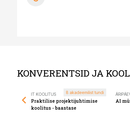
KONVERENTSID JA KOO
8 akadeemilist tundi
IT KOOLITUS
ÄRIPÄE
Praktilise projektijuhtimise
AI mü
koolitus - baastase