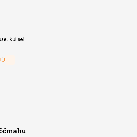
se, kui sel
OÜ
 töömahu