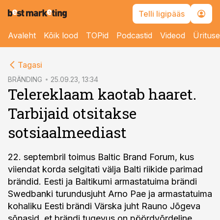
Telli ligipääs
Avaleht
Kõik lood
TOPid
Podcastid
Videod
Üritus
cebook
Tagasi
Twitter)
BRÄNDING
25.09.23, 13:34
Telereklaam kaotab haaret.
kedIn
Tarbijaid otsitakse
ail
sotsiaalmeediast
k
22. septembril toimus Baltic Brand Forum, kus
viiendat korda selgitati välja Balti riikide parimad
brändid. Eesti ja Baltikumi armastatuima brändi
Swedbanki turundusjuht Arno Pae ja armastatuima
kohaliku Eesti brändi Värska juht Rauno Jõgeva
sõnasid, et brändi tugevus on pöördvõrdeline