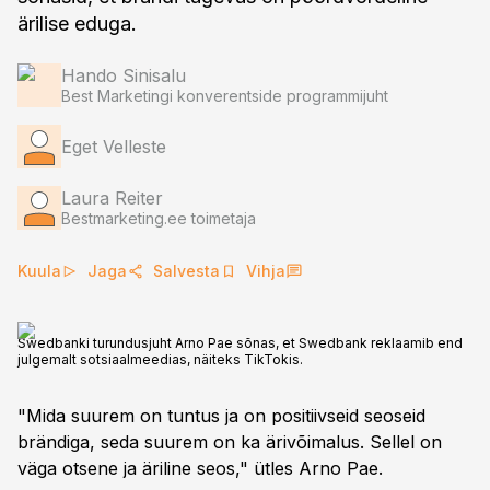
ärilise eduga.
Hando Sinisalu
Best Marketingi konverentside programmijuht
Eget Velleste
Laura Reiter
Bestmarketing.ee toimetaja
Kuula
Jaga
Salvesta
Vihja
Swedbanki turundusjuht Arno Pae sõnas, et Swedbank reklaamib end
julgemalt sotsiaalmeedias, näiteks TikTokis.
"Mida suurem on tuntus ja on positiivseid seoseid
brändiga, seda suurem on ka ärivõimalus. Sellel on
väga otsene ja äriline seos," ütles Arno Pae.