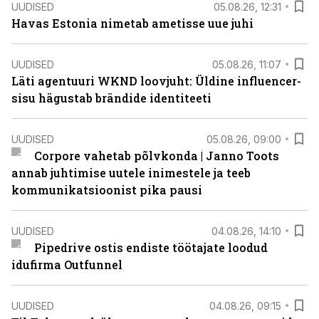
UUDISED
05.08.26, 12:31
Havas Estonia nimetab ametisse uue juhi
UUDISED
05.08.26, 11:07
Läti agentuuri WKND loovjuht: Üldine influencer-
sisu hägustab brändide identiteeti
UUDISED
05.08.26, 09:00
Corpore vahetab põlvkonda | Janno Toots
annab juhtimise uutele inimestele ja teeb
kommunikatsioonist pika pausi
UUDISED
04.08.26, 14:10
Pipedrive ostis endiste töötajate loodud
idufirma Outfunnel
UUDISED
04.08.26, 09:15