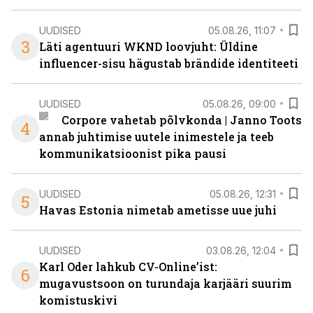
UUDISED
05.08.26, 11:07
3
Läti agentuuri WKND loovjuht: Üldine
influencer-sisu hägustab brändide identiteeti
UUDISED
05.08.26, 09:00
Corpore vahetab põlvkonda | Janno Toots
4
annab juhtimise uutele inimestele ja teeb
kommunikatsioonist pika pausi
UUDISED
05.08.26, 12:31
5
Havas Estonia nimetab ametisse uue juhi
UUDISED
03.08.26, 12:04
Karl Oder lahkub CV-Online’ist:
6
mugavustsoon on turundaja karjääri suurim
komistuskivi