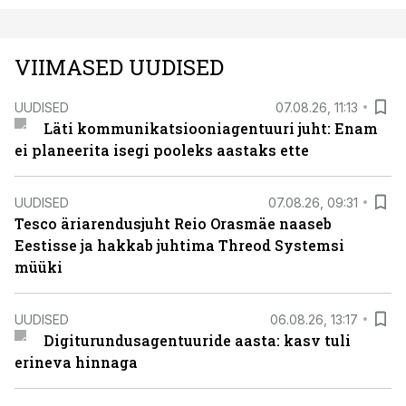
VIIMASED UUDISED
UUDISED
07.08.26, 11:13
Läti kommunikatsiooniagentuuri juht: Enam
ei planeerita isegi pooleks aastaks ette
UUDISED
07.08.26, 09:31
Tesco äriarendusjuht Reio Orasmäe naaseb
Eestisse ja hakkab juhtima Threod Systemsi
müüki
UUDISED
06.08.26, 13:17
Digiturundusagentuuride aasta: kasv tuli
erineva hinnaga