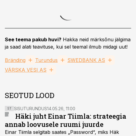
See teema pakub huvi?
Hakka neid märksõnu jälgima
ja saad alati teavituse, kui sel teemal ilmub midagi uut!
Bränding
Turundus
SWEDBANK AS
VÄRSKA VESI AS
SEOTUD LOOD
SISUTURUNDUS
14.05.26, 11:00
ST
Häki juht Einar Tiimla: strateegia
annab loovusele ruumi juurde
Einar Tiimla selgitab saates „Password“, miks Häk