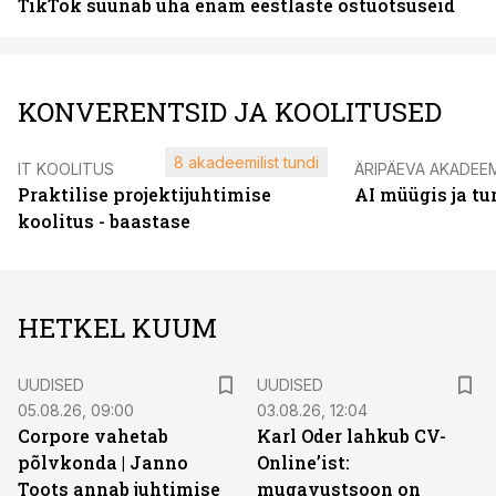
TikTok suunab üha enam eestlaste ostuotsuseid
KONVERENTSID JA KOOLITUSED
8 akadeemilist tundi
IT KOOLITUS
ÄRIPÄEVA AKADEE
Praktilise projektijuhtimise
AI müügis ja t
koolitus - baastase
HETKEL KUUM
UUDISED
UUDISED
05.08.26, 09:00
03.08.26, 12:04
Corpore vahetab
Karl Oder lahkub CV-
põlvkonda | Janno
Online’ist:
Toots annab juhtimise
mugavustsoon on