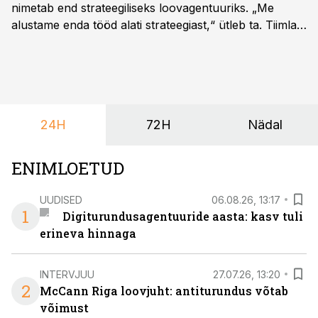
nimetab end strateegiliseks loovagentuuriks. „Me
alustame enda tööd alati strateegiast,“ ütleb ta. Tiimla
sõnul aitab põhjalik eeltöö vältida olukorda, kus klient
hakkab alles esimeste visuaalide pealt mõtlema, mida
ta tegelikult tahab.
24H
72H
Nädal
ENIMLOETUD
UUDISED
06.08.26, 13:17
1
Digiturundusagentuuride aasta: kasv tuli
erineva hinnaga
INTERVJUU
27.07.26, 13:20
2
McCann Riga loovjuht: antiturundus võtab
võimust