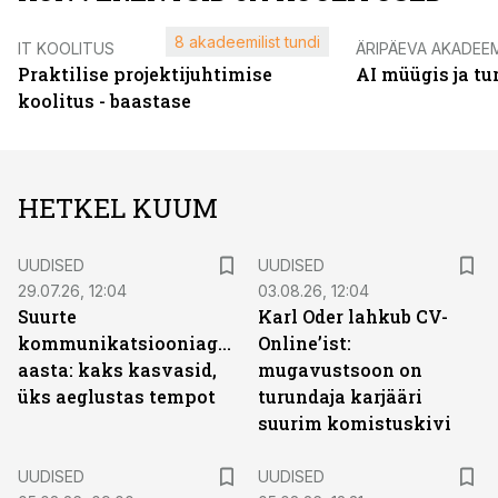
8 akadeemilist tundi
IT KOOLITUS
ÄRIPÄEVA AKADEE
Praktilise projektijuhtimise
AI müügis ja t
koolitus - baastase
HETKEL KUUM
UUDISED
UUDISED
29.07.26, 12:04
03.08.26, 12:04
Suurte
Karl Oder lahkub CV-
kommunikatsiooniagentuuride
Online’ist:
aasta: kaks kasvasid,
mugavustsoon on
üks aeglustas tempot
turundaja karjääri
suurim komistuskivi
UUDISED
UUDISED