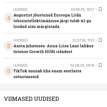
UUDISED
03.08.26, 13:57
Augustist jõustunud Euroopa Liidu
4
tehisintellektimääruse järgi tuleb AI-ga
loodud sisu märgistada
UUDISED
22.07.26, 11:53
5
Aasta juhatuses: Anna-Liisa Laas lahkus
Intense Growth HUBi ridadest
UUDISED
04.08.26, 09:15
6
TikTok suunab üha enam eestlaste
ostuotsuseid
VIIMASED UUDISED