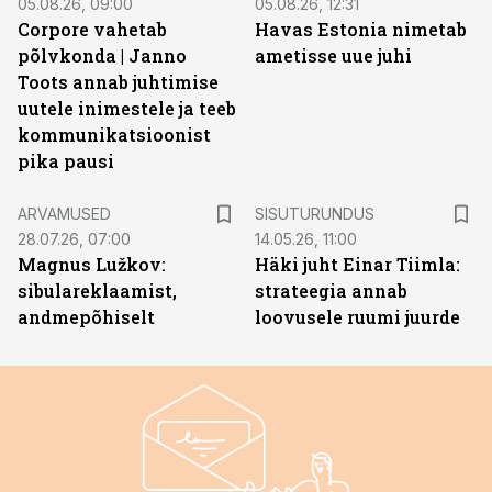
05.08.26, 09:00
05.08.26, 12:31
Corpore vahetab
Havas Estonia nimetab
põlvkonda | Janno
ametisse uue juhi
Toots annab juhtimise
uutele inimestele ja teeb
kommunikatsioonist
pika pausi
ST
ARVAMUSED
SISUTURUNDUS
28.07.26, 07:00
14.05.26, 11:00
Magnus Lužkov:
Häki juht Einar Tiimla:
sibulareklaamist,
strateegia annab
andmepõhiselt
loovusele ruumi juurde