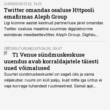
UUDISED
26.01.22, 14:23
Twitter omandas osaluse Httpooli
emafirmas Aleph Group
Ligi kümme aastat kestnud partnerluse järel omandas
Twitter osaluse maailma suurimas digiplatvorme
esindavas meediaettevõttes Aleph Group. Digihiiu
liitumine Aleph Groupi aktsiaomanikega tähendab
edaspidi ka Httpoolile tugevamat partnerlust Twitteriga.
SISUTURUNDUS
11.06.26, 09:47
ST
T1 Venue sündmuskeskuse
uuendus avab korraldajatele täiesti
uued võimalused
Suurtel sündmuskeskustel on sageli üks ja sama
väljakutse: ruumi on küll palju, kuid mitte iga üritus ei
vaja korraga tuhandeid ruutmeetreid. Samal ajal
soovivad ettevõtted ja korraldajad üha enam
paindlikkust – võimalust ühendada konverents, gala,
töötoad, meelelahutus ja võrgustumine tervikuks, ilma
et peaks kasutama mitut erinevat asukohta. T1