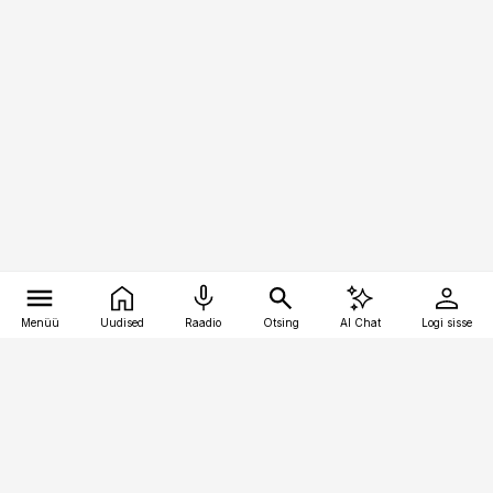
Menüü
Uudised
Raadio
Otsing
AI Chat
Logi sisse
Vana-Lõuna 39/1, 19094 Tallinn
(+372) 667 0111
bestmarketing@best-marketing.ee