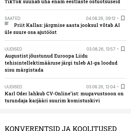
TikTok suunab üha enam eestlaste ostuotsuseid
SAATED
04.08.26, 09:12
Priit Kallas: järgmise aasta jooksul võtab AI
üle suure osa ajutööst
UUDISED
03.08.26, 13:57
Augustist jõustunud Euroopa Liidu
tehisintellektimääruse järgi tuleb AI-ga loodud
sisu märgistada
UUDISED
03.08.26, 12:04
Karl Oder lahkub CV-Online’ist: mugavustsoon on
turundaja karjääri suurim komistuskivi
KONVERENTSID JA KOOLITUSED