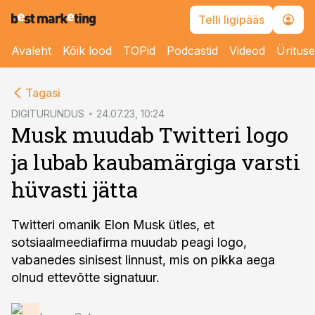
Telli ligipääs
Avaleht
Kõik lood
TOPid
Podcastid
Videod
Üritus
cebook
Tagasi
Twitter)
DIGITURUNDUS
24.07.23, 10:24
Musk muudab Twitteri logo
kedIn
ja lubab kaubamärgiga varsti
ail
hüvasti jätta
k
Twitteri omanik Elon Musk ütles, et
sotsiaalmeediafirma muudab peagi logo,
vabanedes sinisest linnust, mis on pikka aega
olnud ettevõtte signatuur.