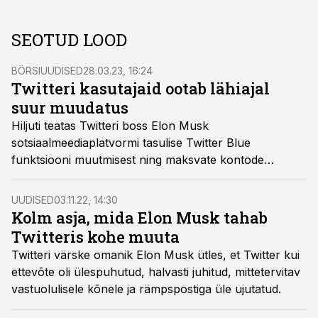
SEOTUD LOOD
BÖRSIUUDISED
28.03.23, 16:24
Twitteri kasutajaid ootab lähiajal
suur muudatus
Hiljuti teatas Twitteri boss Elon Musk
sotsiaalmeediaplatvormi tasulise Twitter Blue
funktsiooni muutmisest ning maksvate kontode
eelistamisest.
UUDISED
03.11.22, 14:30
Kolm asja, mida Elon Musk tahab
Twitteris kohe muuta
Twitteri värske omanik Elon Musk ütles, et Twitter kui
ettevõte oli ülespuhutud, halvasti juhitud, mittetervitav
vastuolulisele kõnele ja rämpspostiga üle ujutatud.