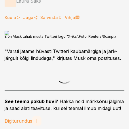
Laura Saks
Kuula
Jaga
Salvesta
Vihja
Elon Musk tahab muuta Twitteri logo "X-iks".
Foto:
Reuters/Scanpix
"Varsti jätame hüvasti Twitteri kaubamärgiga ja järk-
järgult kõigi lindudega," kirjutas Musk oma postituses.
See teema pakub huvi?
Hakka neid märksõnu jälgima
ja saad alati teavituse, kui sel teemal ilmub midagi uut!
Digiturundus