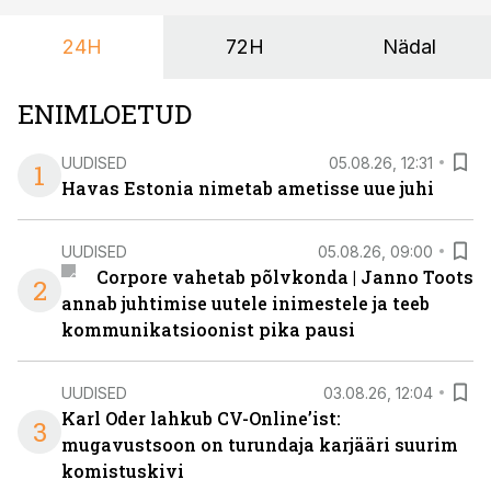
keskuses tegutsev sündmuskeskus T1 Venue on just
24H
72H
Nädal
nendele vajadustele vastanud uuendusega, mis pakub
senisest oluliselt rohkem lahendusi.
ENIMLOETUD
UUDISED
05.08.26, 12:31
1
Havas Estonia nimetab ametisse uue juhi
UUDISED
05.08.26, 09:00
Corpore vahetab põlvkonda | Janno Toots
2
annab juhtimise uutele inimestele ja teeb
kommunikatsioonist pika pausi
UUDISED
03.08.26, 12:04
Karl Oder lahkub CV-Online’ist:
3
mugavustsoon on turundaja karjääri suurim
komistuskivi