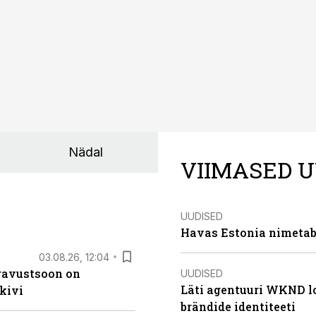
Nädal
VIIMASED U
UUDISED
Havas Estonia nimetab 
03.08.26, 12:04
ugavustsoon on
UUDISED
Läti agentuuri WKND lo
kivi
brändide identiteeti