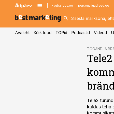
kaubandus.ee
personaliuudised.ee
kinnisvarauudised.ee
imelineajalugu.ee
logistikauudised.ee
imelineteadus.ee
Avaleht
Kõik lood
TOPid
Podcastid
Videod
Ü
cebook
TÖÖANDJA BR
Tele2
Twitter)
kedIn
kommu
ail
bränd
k
Tele2 turund
kuidas teha 
kommunikatsi