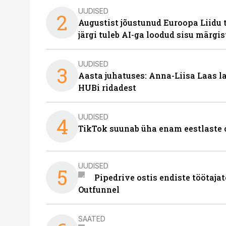
UUDISED
2
Augustist jõustunud Euroopa Liidu 
järgi tuleb AI-ga loodud sisu märgi
UUDISED
3
Aasta juhatuses: Anna-Liisa Laas 
HUBi ridadest
UUDISED
4
TikTok suunab üha enam eestlaste 
UUDISED
5
Pipedrive ostis endiste töötaja
Outfunnel
SAATED