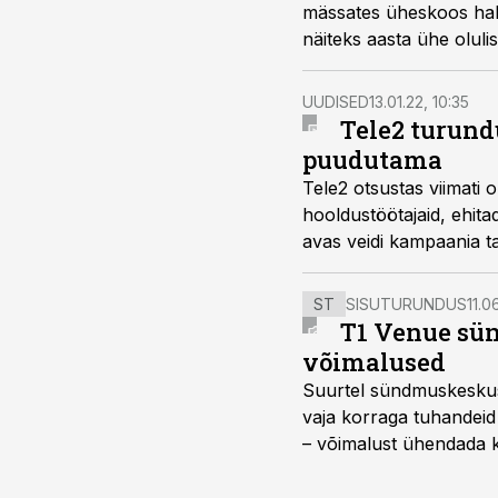
mässates üheskoos halba
näiteks aasta ühe olul
UUDISED
13.01.22, 10:35
Tele2 turund
puudutama
Tele2 otsustas viimati 
hooldustöötajaid, ehita
avas veidi kampaania t
ST
SISUTURUNDUS
11.0
T1 Venue sün
võimalused
Suurtel sündmuskeskuste
vaja korraga tuhandeid
– võimalust ühendada k
kasutama mitut erinev
vajadustele vastanud u