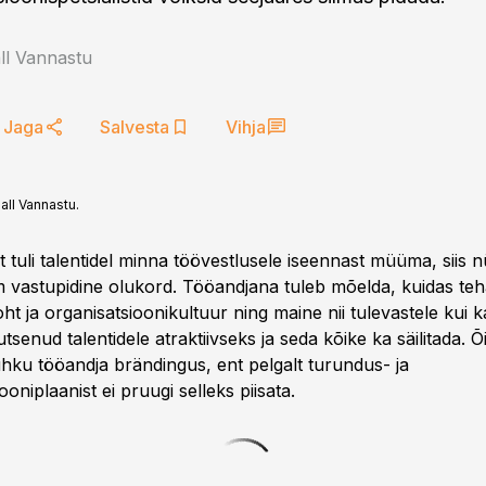
ll Vannastu
Jaga
Salvesta
Vihja
all Vannastu.
 tuli talentidel minna töövestlusele iseennast müüma, siis 
m vastupidine olukord. Tööandjana tuleb mõelda, kuidas teh
t ja organisatsioonikultuur ning maine nii tulevastele kui ka
utsenud talentidele atraktiivseks ja seda kõike ka säilitada. 
hku tööandja brändingus, ent pelgalt turundus- ja
niplaanist ei pruugi selleks piisata.