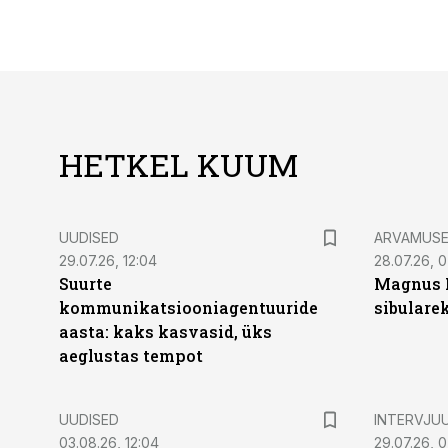
HETKEL KUUM
UUDISED
ARVAMUS
29.07.26, 12:04
28.07.26, 
Suurte
Magnus 
kommunikatsiooniagentuuride
sibulare
aasta: kaks kasvasid, üks
aeglustas tempot
UUDISED
INTERVJU
03.08.26, 12:04
29.07.26, 0