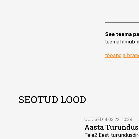
See teema pa
teemal ilmub m
tööandja brän
SEOTUD LOOD
UUDISED
14.03.22, 10:34
Aasta Turundus
Tele2 Eesti turundusdire