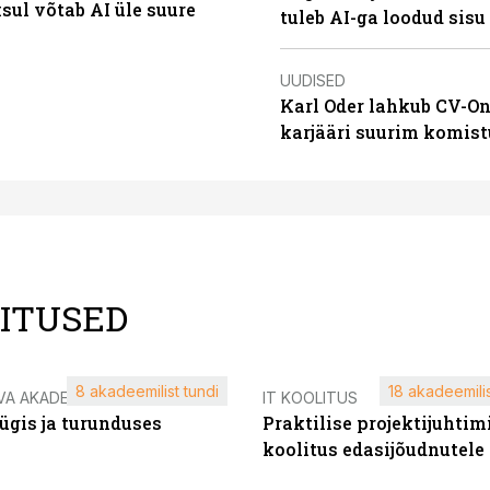
ksul võtab AI üle suure
tuleb AI-ga loodud sis
UUDISED
Karl Oder lahkub CV-On
karjääri suurim komist
LITUSED
8 akadeemilist tundi
18 akadeemilis
VA AKADEEMIA
IT KOOLITUS
ügis ja turunduses
Praktilise projektijuhtim
koolitus edasijõudnutele