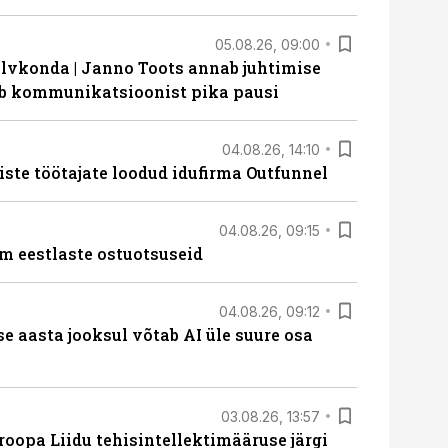
05.08.26, 09:00
lvkonda | Janno Toots annab juhtimise
eeb kommunikatsioonist pika pausi
04.08.26, 14:10
iste töötajate loodud idufirma Outfunnel
04.08.26, 09:15
m eestlaste ostuotsuseid
04.08.26, 09:12
ise aasta jooksul võtab AI üle suure osa
03.08.26, 13:57
roopa Liidu tehisintellektimääruse järgi