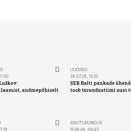
ED
UUDISED
07:00
28.07.26, 12:32
Lužkov:
SEB Balti pankade ühen
klaamist, andmepõhiselt
toob turundustiimi uusi 
ST
U
SISUTURUNDUS
7:19
11.06.26, 09:47