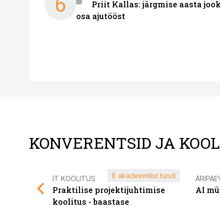
6
Priit Kallas: järgmise aasta joo
osa ajutööst
KONVERENTSID JA KOO
8 akadeemilist tundi
IT KOOLITUS
ÄRIPÄE
Praktilise projektijuhtimise
AI mü
koolitus - baastase