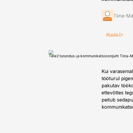
Tiina-Ma
Kuula
Tele2 turundus-ja kommunikatsioonijuht Tiina-M
Kui varasemalt
tööturul pige
pakutav töökoh
ettevõttes teg
peitub sedapu
kommunikatsioo