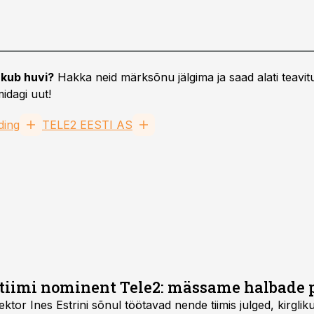
kub huvi?
Hakka neid märksõnu jälgima ja saad alati teavitu
idagi uut!
ding
TELE2 EESTI AS
tiimi nominent Tele2: mässame halbade p
ktor Ines Estrini sõnul töötavad nende tiimis julged, kirglik