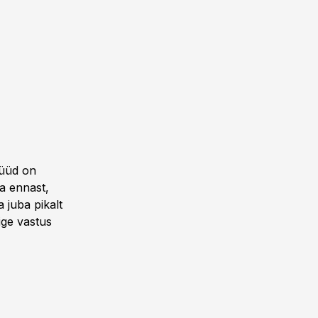
nüüd on
a ennast,
 juba pikalt
Õige vastus