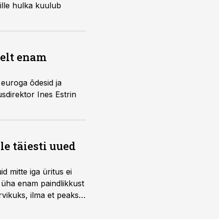
ille hulka kuulub
selt enam
 euroga õdesid ja
sdirektor Ines Estrin
e täiesti uued
 mitte iga üritus ei
d üha enam paindlikkust
vikuks, ilma et peaks
 on just nendele