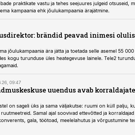
de praktikate vastu ja tehes seejuures julgeid otsuseid, m
isema kampaania ehk jõulukampaania ärajätmine.
usdirektor: brändid peavad inimesi oluli
oma jõulukampaania ära jätta ja toetada selle asemel 55 000
des kogu turunduse üles heategevuse lainele. Tele2 turundu
agamaid.
6.26, 09:47
dmuskeskuse uuendus avab korraldajatel
l on sageli üks ja sama väljakutse: ruumi on küll palju, kuid
 ruutmeetreid. Samal ajal soovivad ettevõtted ja korraldaja
onverents, gala, töötoad, meelelahutus ja võrgustumine ter
at asukohta. T1 keskuses tegutsev sündmuskeskus T1 Venue
uendusega, mis pakub senisest oluliselt rohkem lahendusi.