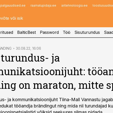
palgauudised.ee
raamatupidaja.ee
aritehnoloogia.ee
toostusuudis
Infopank
Radar
ritused
BalticBest
Password
Töö
Sisuturundus
Saad
ÄNDING
30.08.22, 16:06
 turundus- ja
nikatsioonijuht: tööa
ing on maraton, mitte s
us- ja kommunikatsioonijuht Tiina-Mall Vannastu jaga
edukat tööandja brändingut ning mida nii turundajad ku
oonispetsialistid võiksid seejuures silmas pidada.