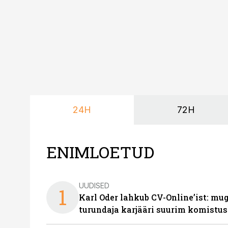
24H
72H
ENIMLOETUD
UUDISED
1
Karl Oder lahkub CV-Online’ist: m
turundaja karjääri suurim komistus