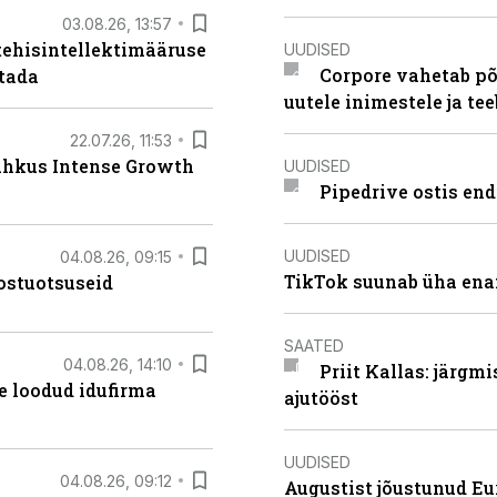
03.08.26, 13:57
tehisintellektimääruse
UUDISED
Corpore vahetab põ
stada
uutele inimestele ja t
22.07.26, 11:53
lahkus Intense Growth
UUDISED
Pipedrive ostis end
UUDISED
04.08.26, 09:15
TikTok suunab üha ena
ostuotsuseid
SAATED
04.08.26, 14:10
Priit Kallas: järgm
te loodud idufirma
ajutööst
UUDISED
04.08.26, 09:12
Augustist jõustunud Eu