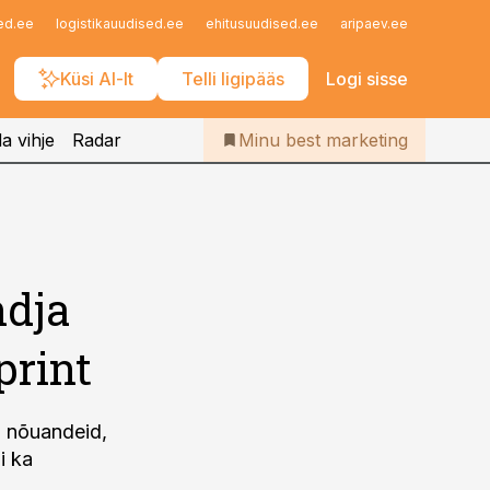
Iseteenindus
ed.ee
logistikauudised.ee
ehitusuudised.ee
aripaev.ee
finantsu
Telli Bestmarketing
Küsi AI-lt
Telli ligipääs
Logi sisse
a vihje
Radar
Minu best marketing
ndja
print
b nõuandeid,
i ka