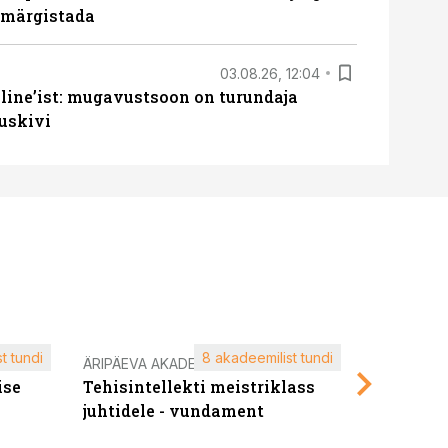
u märgistada
03.08.26, 12:04
line’ist: mugavustsoon on turundaja
uskivi
t tundi
8 akadeemilist tundi
ÄRIPÄEVA AKADEEMIA
ÄRIPÄEVA 
ise
Tehisintellekti meistriklass
Edukate f
juhtidele - vundament
kliendiü