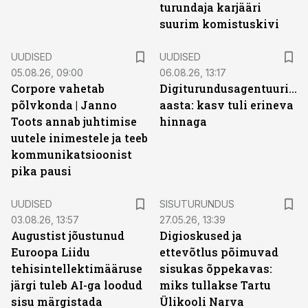
turundaja karjääri
suurim komistuskivi
UUDISED
UUDISED
05.08.26, 09:00
06.08.26, 13:17
Corpore vahetab
Digiturundusagentuuride
põlvkonda | Janno
aasta: kasv tuli erineva
Toots annab juhtimise
hinnaga
uutele inimestele ja teeb
kommunikatsioonist
pika pausi
ST
UUDISED
SISUTURUNDUS
03.08.26, 13:57
27.05.26, 13:39
Augustist jõustunud
Digioskused ja
Euroopa Liidu
ettevõtlus põimuvad
tehisintellektimääruse
sisukas õppekavas:
järgi tuleb AI-ga loodud
miks tullakse Tartu
sisu märgistada
Ülikooli Narva