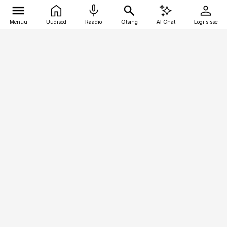
Menüü
Uudised
Raadio
Otsing
AI Chat
Logi sisse
Vana-Lõuna 39/1, 19094 Tallinn
(+372) 667 0111
bestmarketing@best-marketing.ee
Telli
Reklaam
Firmast
Sisu kasutamisõigused
Ajakirjaniku
eetikakoodeks
Üldtingimused
Privaatsustingimused
Küpsiste poliitika
KKK
Eesti Meediaettevõtete
Eelistuste haldamine
Liit