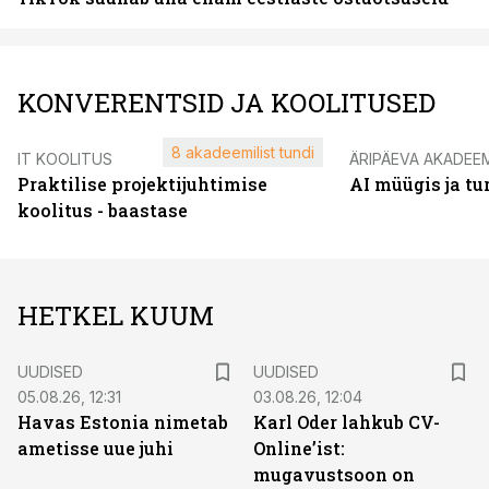
KONVERENTSID JA KOOLITUSED
8 akadeemilist tundi
IT KOOLITUS
ÄRIPÄEVA AKADEE
Praktilise projektijuhtimise
AI müügis ja t
koolitus - baastase
HETKEL KUUM
UUDISED
UUDISED
05.08.26, 12:31
03.08.26, 12:04
Havas Estonia nimetab
Karl Oder lahkub CV-
ametisse uue juhi
Online’ist:
mugavustsoon on