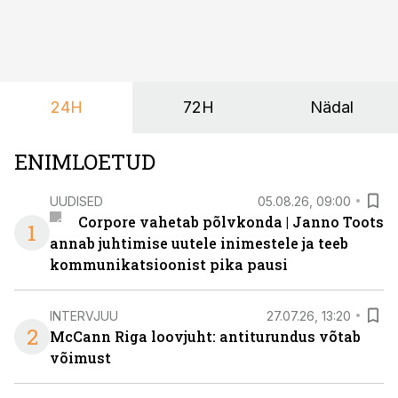
sõnul aitab põhjalik eeltöö vältida olukorda, kus klient
hakkab alles esimeste visuaalide pealt mõtlema, mida
ta tegelikult tahab.
24H
72H
Nädal
ENIMLOETUD
UUDISED
05.08.26, 09:00
Corpore vahetab põlvkonda | Janno Toots
1
annab juhtimise uutele inimestele ja teeb
kommunikatsioonist pika pausi
INTERVJUU
27.07.26, 13:20
2
McCann Riga loovjuht: antiturundus võtab
võimust