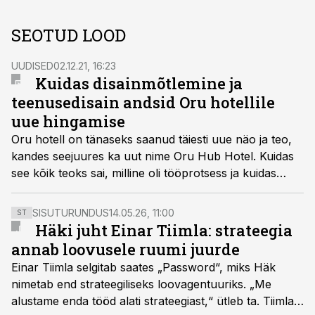
SEOTUD LOOD
UUDISED
02.12.21, 16:23
Kuidas disainmõtlemine ja
teenusedisain andsid Oru hotellile
uue hingamise
Oru hotell on tänaseks saanud täiesti uue näo ja teo,
kandes seejuures ka uut nime Oru Hub Hotel. Kuidas
see kõik teoks sai, milline oli tööprotsess ja kuidas
tulemusega rahule jäädi, räägivad asjaosalised ehk
Velveti brändingu tiimi juht Kadri Ann Mikiver ja Kristel
SISUTURUNDUS
14.05.26, 11:00
ST
Mäenurm Oru Hub Hotelist.
Häki juht Einar Tiimla: strateegia
annab loovusele ruumi juurde
Einar Tiimla selgitab saates „Password“, miks Häk
nimetab end strateegiliseks loovagentuuriks. „Me
alustame enda tööd alati strateegiast,“ ütleb ta. Tiimla