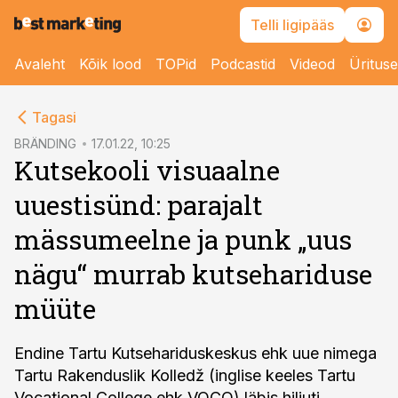
Telli ligipääs
Avaleht
Kõik lood
TOPid
Podcastid
Videod
Üritus
cebook
Tagasi
Twitter)
BRÄNDING
17.01.22, 10:25
Kutsekooli visuaalne
kedIn
uuestisünd: parajalt
ail
mässumeelne ja punk „uus
k
nägu“ murrab kutsehariduse
müüte
Endine Tartu Kutsehariduskeskus ehk uue nimega
Tartu Rakenduslik Kolledž (inglise keeles Tartu
Vocational College ehk VOCO) läbis hiljuti