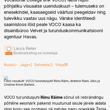
põhjaliku visuaalse uuenduskuuri – tulemuseks on
enesekindel, kaasaegseid väärtusi peegeldav ning
tulevikku vaatav uus nägu. Värske identiteedi
saamisloos lõid peale VOCO kaasa ka
disainibüroo Velvet ja turunduskommunikatsiooni
agentuur Havas.
Laura Reiter
Bestmarketing.ee toimetaja
Kuula
Jaga
Salvesta
Vihja
Fotol vasakult: VOCO turundusjuht Riinu Räim, direktor Raini Jõks ja
Cristine Krivin Bartels.
VOCO turundusjuhi
Riinu Räime
sõnul oli rebrändingu
põhiline eesmärk pakend muutunud sisule järele aidata
ning kogu see protsess oli natuke nagu poeskäik Ženja