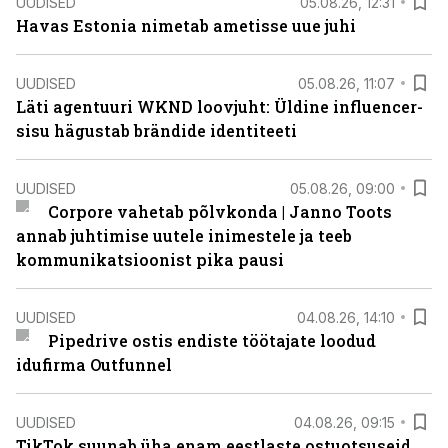
UUDISED
05.08.26, 12:31
Havas Estonia nimetab ametisse uue juhi
UUDISED
05.08.26, 11:07
Läti agentuuri WKND loovjuht: Üldine influencer-
sisu hägustab brändide identiteeti
UUDISED
05.08.26, 09:00
Corpore vahetab põlvkonda | Janno Toots
annab juhtimise uutele inimestele ja teeb
kommunikatsioonist pika pausi
UUDISED
04.08.26, 14:10
Pipedrive ostis endiste töötajate loodud
idufirma Outfunnel
UUDISED
04.08.26, 09:15
TikTok suunab üha enam eestlaste ostuotsuseid