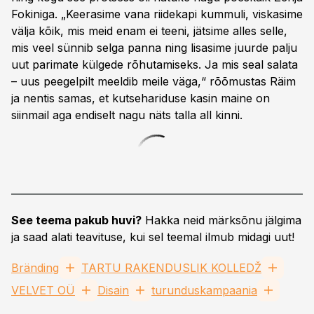
Fokiniga. „Keerasime vana riidekapi kummuli, viskasime
välja kõik, mis meid enam ei teeni, jätsime alles selle,
mis veel sünnib selga panna ning lisasime juurde palju
uut parimate külgede rõhutamiseks. Ja mis seal salata
– uus peegelpilt meeldib meile väga,“ rõõmustas Räim
ja nentis samas, et kutsehariduse kasin maine on
siinmail aga endiselt nagu näts talla all kinni.
See teema pakub huvi?
Hakka neid märksõnu jälgima
ja saad alati teavituse, kui sel teemal ilmub midagi uut!
Bränding
TARTU RAKENDUSLIK KOLLEDŽ
VELVET OÜ
Disain
turunduskampaania