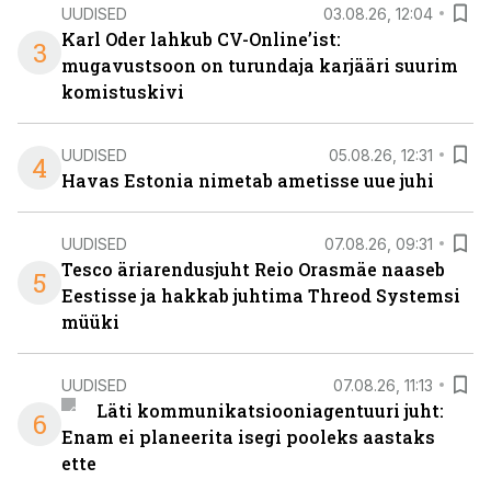
UUDISED
03.08.26, 12:04
Karl Oder lahkub CV-Online’ist:
3
mugavustsoon on turundaja karjääri suurim
komistuskivi
UUDISED
05.08.26, 12:31
4
Havas Estonia nimetab ametisse uue juhi
UUDISED
07.08.26, 09:31
Tesco äriarendusjuht Reio Orasmäe naaseb
5
Eestisse ja hakkab juhtima Threod Systemsi
müüki
UUDISED
07.08.26, 11:13
Läti kommunikatsiooniagentuuri juht:
6
Enam ei planeerita isegi pooleks aastaks
ette