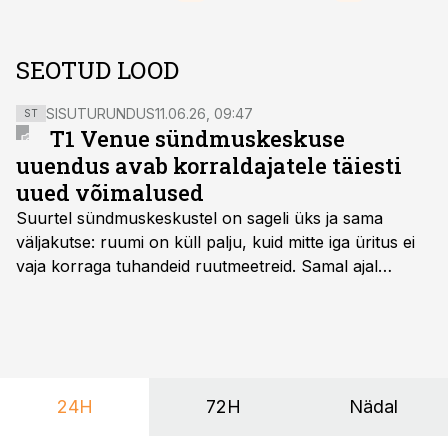
SEOTUD LOOD
SISUTURUNDUS
11.06.26, 09:47
ST
T1 Venue sündmuskeskuse
uuendus avab korraldajatele täiesti
uued võimalused
Suurtel sündmuskeskustel on sageli üks ja sama
väljakutse: ruumi on küll palju, kuid mitte iga üritus ei
vaja korraga tuhandeid ruutmeetreid. Samal ajal
soovivad ettevõtted ja korraldajad üha enam
paindlikkust – võimalust ühendada konverents, gala,
töötoad, meelelahutus ja võrgustumine tervikuks, ilma
et peaks kasutama mitut erinevat asukohta. T1
keskuses tegutsev sündmuskeskus T1 Venue on just
24H
72H
Nädal
nendele vajadustele vastanud uuendusega, mis pakub
senisest oluliselt rohkem lahendusi.