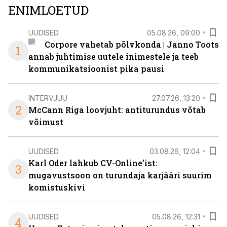
ENIMLOETUD
UUDISED
05.08.26, 09:00
Corpore vahetab põlvkonda | Janno Toots
1
annab juhtimise uutele inimestele ja teeb
kommunikatsioonist pika pausi
INTERVJUU
27.07.26, 13:20
2
McCann Riga loovjuht: antiturundus võtab
võimust
UUDISED
03.08.26, 12:04
Karl Oder lahkub CV-Online’ist:
3
mugavustsoon on turundaja karjääri suurim
komistuskivi
UUDISED
05.08.26, 12:31
4