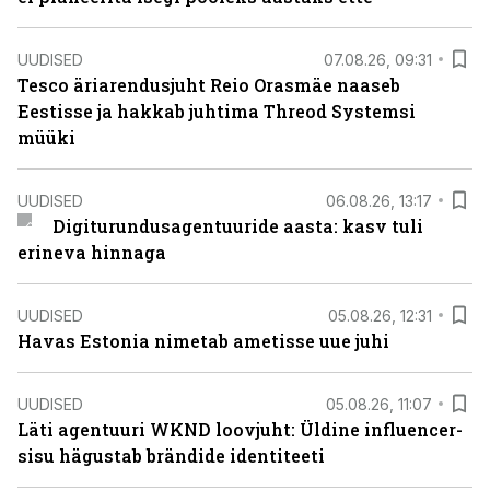
UUDISED
07.08.26, 09:31
Tesco äriarendusjuht Reio Orasmäe naaseb
Eestisse ja hakkab juhtima Threod Systemsi
müüki
UUDISED
06.08.26, 13:17
Digiturundusagentuuride aasta: kasv tuli
erineva hinnaga
UUDISED
05.08.26, 12:31
Havas Estonia nimetab ametisse uue juhi
UUDISED
05.08.26, 11:07
Läti agentuuri WKND loovjuht: Üldine influencer-
sisu hägustab brändide identiteeti