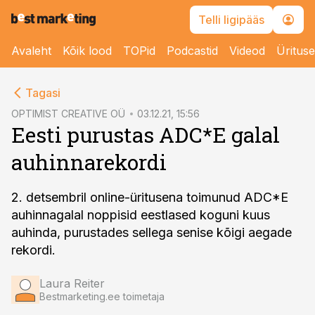
Telli ligipääs
Avaleht
Kõik lood
TOPid
Podcastid
Videod
Üritus
cebook
Tagasi
Twitter)
OPTIMIST CREATIVE OÜ
03.12.21, 15:56
Eesti purustas ADC*E galal
kedIn
auhinnarekordi
ail
k
2. detsembril online-üritusena toimunud ADC*E
auhinnagalal noppisid eestlased koguni kuus
auhinda, purustades sellega senise kõigi aegade
rekordi.
Laura Reiter
Bestmarketing.ee toimetaja