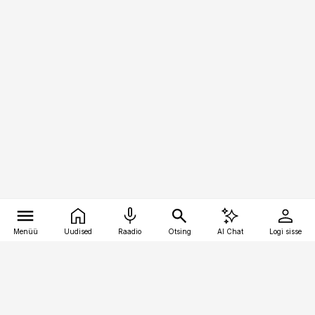
Menüü
Uudised
Raadio
Otsing
AI Chat
Logi sisse
Vana-Lõuna 39/1, 19094 Tallinn
(+372) 667 0111