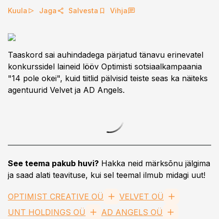
Kuula
Jaga
Salvesta
Vihja
Taaskord sai auhindadega pärjatud tänavu erinevatel
konkurssidel laineid lööv Optimisti sotsiaalkampaania
"14 pole okei", kuid tiitlid pälvisid teiste seas ka näiteks
agentuurid Velvet ja AD Angels.
See teema pakub huvi?
Hakka neid märksõnu jälgima
ja saad alati teavituse, kui sel teemal ilmub midagi uut!
OPTIMIST CREATIVE OÜ
VELVET OÜ
UNT HOLDINGS OÜ
AD ANGELS OÜ