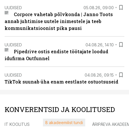
UUDISED
05.08.26, 09:00
Corpore vahetab põlvkonda | Janno Toots
annab juhtimise uutele inimestele ja teeb
kommunikatsioonist pika pausi
UUDISED
04.08.26, 14:10
Pipedrive ostis endiste töötajate loodud
idufirma Outfunnel
UUDISED
04.08.26, 09:15
TikTok suunab üha enam eestlaste ostuotsuseid
KONVERENTSID JA KOOLITUSED
8 akadeemilist tundi
IT KOOLITUS
ÄRIPÄEVA AKADEE