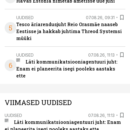
Havas Estonia nimetab ametisse uue juhi
UUDISED
07.08.26, 09:31
Tesco äriarendusjuht Reio Orasmäe naaseb
5
Eestisse ja hakkab juhtima Threod Systemsi
müüki
UUDISED
07.08.26, 11:13
Läti kommunikatsiooniagentuuri juht:
6
Enam ei planeerita isegi pooleks aastaks
ette
VIIMASED UUDISED
UUDISED
07.08.26, 11:13
Läti kommunikatsiooniagentuuri juht: Enam
ei planeerita isegi pooleks aastaks ette