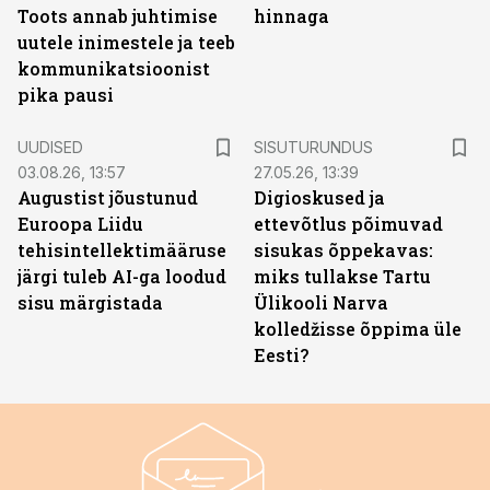
Toots annab juhtimise
hinnaga
uutele inimestele ja teeb
kommunikatsioonist
pika pausi
ST
UUDISED
SISUTURUNDUS
03.08.26, 13:57
27.05.26, 13:39
Augustist jõustunud
Digioskused ja
Euroopa Liidu
ettevõtlus põimuvad
tehisintellektimääruse
sisukas õppekavas:
järgi tuleb AI-ga loodud
miks tullakse Tartu
sisu märgistada
Ülikooli Narva
kolledžisse õppima üle
Eesti?