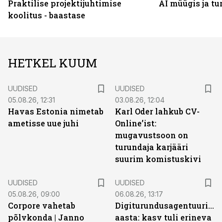
Praktilise projektijuhtimise
AI müügis ja t
koolitus - baastase
HETKEL KUUM
UUDISED
UUDISED
05.08.26, 12:31
03.08.26, 12:04
Havas Estonia nimetab
Karl Oder lahkub CV-
ametisse uue juhi
Online’ist:
mugavustsoon on
turundaja karjääri
suurim komistuskivi
UUDISED
UUDISED
05.08.26, 09:00
06.08.26, 13:17
Corpore vahetab
Digiturundusagentuuride
põlvkonda | Janno
aasta: kasv tuli erineva