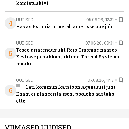
komistuskivi
UUDISED
05.08.26, 12:31
4
Havas Estonia nimetab ametisse uue juhi
UUDISED
07.08.26, 09:31
Tesco äriarendusjuht Reio Orasmäe naaseb
5
Eestisse ja hakkab juhtima Threod Systemsi
müüki
UUDISED
07.08.26, 11:13
Läti kommunikatsiooniagentuuri juht:
6
Enam ei planeerita isegi pooleks aastaks
ette
VIIMASED UUDISED