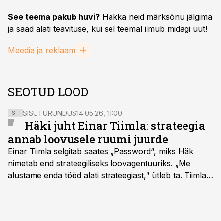
See teema pakub huvi?
Hakka neid märksõnu jälgima
ja saad alati teavituse, kui sel teemal ilmub midagi uut!
Meedia ja reklaam
SEOTUD LOOD
SISUTURUNDUS
14.05.26, 11:00
ST
Häki juht Einar Tiimla: strateegia
annab loovusele ruumi juurde
Einar Tiimla selgitab saates „Password“, miks Häk
nimetab end strateegiliseks loovagentuuriks. „Me
alustame enda tööd alati strateegiast,“ ütleb ta. Tiimla
sõnul aitab põhjalik eeltöö vältida olukorda, kus klient
hakkab alles esimeste visuaalide pealt mõtlema, mida
ta tegelikult tahab.