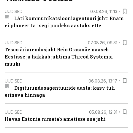
UUDISED
07.08.26, 11:13
Läti kommunikatsiooniagentuuri juht: Enam
ei planeerita isegi pooleks aastaks ette
UUDISED
07.08.26, 09:31
Tesco äriarendusjuht Reio Orasmäe naaseb
Eestisse ja hakkab juhtima Threod Systemsi
müüki
UUDISED
06.08.26, 13:17
Digiturundusagentuuride aasta: kasv tuli
erineva hinnaga
UUDISED
05.08.26, 12:31
Havas Estonia nimetab ametisse uue juhi