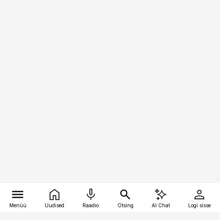
Menüü
Uudised
Raadio
Otsing
AI Chat
Logi sisse