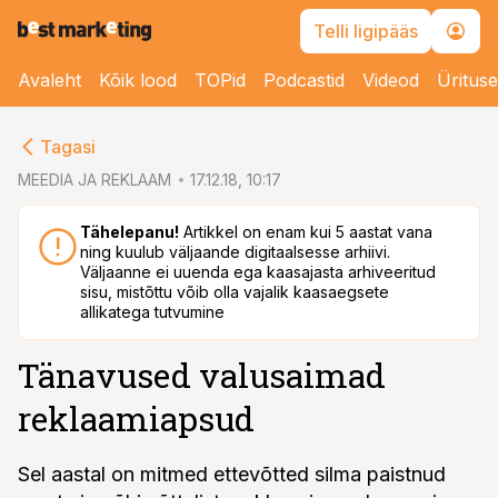
Telli ligipääs
Avaleht
Kõik lood
TOPid
Podcastid
Videod
Üritus
cebook
Tagasi
Twitter)
MEEDIA JA REKLAAM
17.12.18, 10:17
kedIn
Tähelepanu!
Artikkel on enam kui 5 aastat vana
ning kuulub väljaande digitaalsesse arhiivi.
ail
Väljaanne ei uuenda ega kaasajasta arhiveeritud
sisu, mistõttu võib olla vajalik kaasaegsete
k
allikatega tutvumine
Tänavused valusaimad
reklaamiapsud
Sel aastal on mitmed ettevõtted silma paistnud