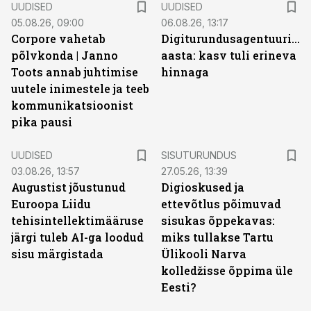
UUDISED
UUDISED
05.08.26, 09:00
06.08.26, 13:17
Corpore vahetab
Digiturundusagentuuride
põlvkonda | Janno
aasta: kasv tuli erineva
Toots annab juhtimise
hinnaga
uutele inimestele ja teeb
kommunikatsioonist
pika pausi
ST
UUDISED
SISUTURUNDUS
03.08.26, 13:57
27.05.26, 13:39
Augustist jõustunud
Digioskused ja
Euroopa Liidu
ettevõtlus põimuvad
tehisintellektimääruse
sisukas õppekavas:
järgi tuleb AI-ga loodud
miks tullakse Tartu
sisu märgistada
Ülikooli Narva
kolledžisse õppima üle
Eesti?