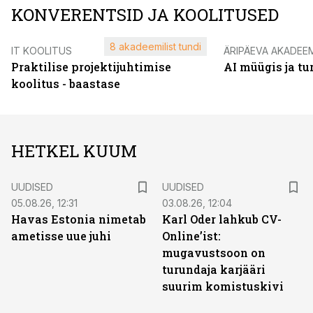
KONVERENTSID JA KOOLITUSED
8 akadeemilist tundi
IT KOOLITUS
ÄRIPÄEVA AKADEE
Praktilise projektijuhtimise
AI müügis ja t
koolitus - baastase
HETKEL KUUM
UUDISED
UUDISED
05.08.26, 12:31
03.08.26, 12:04
Havas Estonia nimetab
Karl Oder lahkub CV-
ametisse uue juhi
Online’ist:
mugavustsoon on
turundaja karjääri
suurim komistuskivi