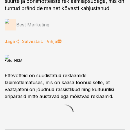
suurte ja põhimõtteliste reklaamiapsudega, mis on
tuntud brändide mainet kõvasti kahjustanud.
Best Marketing
Jaga
Salvesta
Vihja
Foto:
H&M
Ettevõtteid on süüdistatud reklaamide
läbimõtlematuses, mis on kaasa toonud selle, et
vaatajateni on jõudnud rassistlikud ning kultuurilisi
eripärasid mitte austavad ega mõistvad reklaamid.