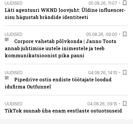
UUDISED
05.08.26, 11:07
Läti agentuuri WKND loovjuht: Üldine influencer-
sisu hägustab brändide identiteeti
UUDISED
05.08.26, 09:00
Corpore vahetab põlvkonda | Janno Toots
annab juhtimise uutele inimestele ja teeb
kommunikatsioonist pika pausi
UUDISED
04.08.26, 14:10
Pipedrive ostis endiste töötajate loodud
idufirma Outfunnel
UUDISED
04.08.26, 09:15
TikTok suunab üha enam eestlaste ostuotsuseid