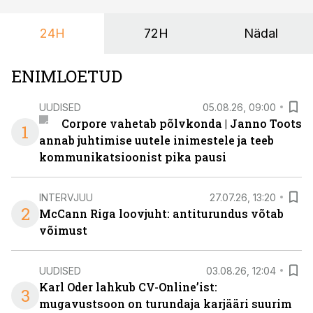
24H
72H
Nädal
ENIMLOETUD
UUDISED
05.08.26, 09:00
Corpore vahetab põlvkonda | Janno Toots
1
annab juhtimise uutele inimestele ja teeb
kommunikatsioonist pika pausi
INTERVJUU
27.07.26, 13:20
2
McCann Riga loovjuht: antiturundus võtab
võimust
UUDISED
03.08.26, 12:04
Karl Oder lahkub CV-Online’ist:
3
mugavustsoon on turundaja karjääri suurim