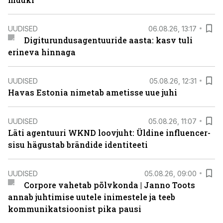
UUDISED
06.08.26, 13:17
Digiturundusagentuuride aasta: kasv tuli
erineva hinnaga
UUDISED
05.08.26, 12:31
Havas Estonia nimetab ametisse uue juhi
UUDISED
05.08.26, 11:07
Läti agentuuri WKND loovjuht: Üldine influencer-
sisu hägustab brändide identiteeti
UUDISED
05.08.26, 09:00
Corpore vahetab põlvkonda | Janno Toots
annab juhtimise uutele inimestele ja teeb
kommunikatsioonist pika pausi