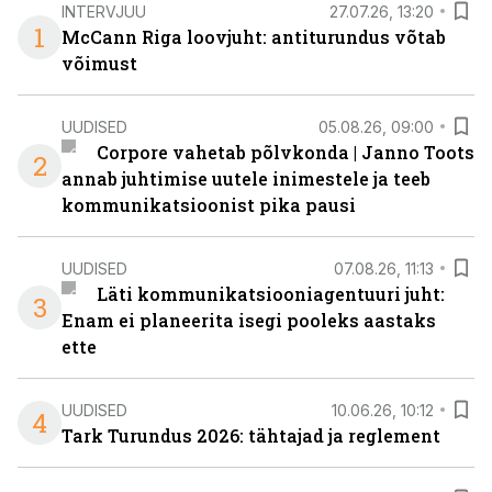
INTERVJUU
27.07.26, 13:20
1
McCann Riga loovjuht: antiturundus võtab
võimust
UUDISED
05.08.26, 09:00
Corpore vahetab põlvkonda | Janno Toots
2
annab juhtimise uutele inimestele ja teeb
kommunikatsioonist pika pausi
UUDISED
07.08.26, 11:13
Läti kommunikatsiooniagentuuri juht:
3
Enam ei planeerita isegi pooleks aastaks
ette
UUDISED
10.06.26, 10:12
4
Tark Turundus 2026: tähtajad ja reglement