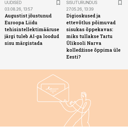
UUDISED
SISUTURUNDUS
03.08.26, 13:57
27.05.26, 13:39
Augustist jõustunud
Digioskused ja
Euroopa Liidu
ettevõtlus põimuvad
tehisintellektimääruse
sisukas õppekavas:
järgi tuleb AI-ga loodud
miks tullakse Tartu
sisu märgistada
Ülikooli Narva
kolledžisse õppima üle
Eesti?