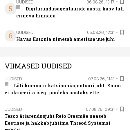
UUDISED
06.08.26, 13:17
5
Digiturundusagentuuride aasta: kasv tuli
erineva hinnaga
UUDISED
05.08.26, 12:31
6
Havas Estonia nimetab ametisse uue juhi
VIIMASED UUDISED
UUDISED
07.08.26, 11:13
Läti kommunikatsiooniagentuuri juht: Enam
ei planeerita isegi pooleks aastaks ette
UUDISED
07.08.26, 09:31
Tesco äriarendusjuht Reio Orasmäe naaseb
Eestisse ja hakkab juhtima Threod Systemsi
müüki