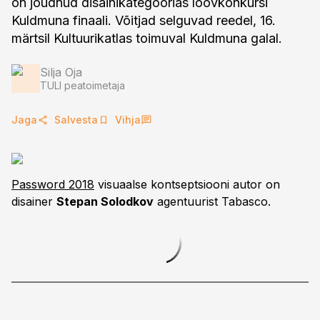
on jõudnud disainikategoorias loovkonkursi
Kuldmuna finaali. Võitjad selguvad reedel, 16.
märtsil Kultuurikatlas toimuval Kuldmuna galal.
Silja Oja
TULI peatoimetaja
Jaga
Salvesta
Vihja
Password 2018
visuaalse kontseptsiooni autor on
disainer
Stepan Solodkov
agentuurist Tabasco.