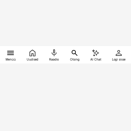
Menüü
Uudised
Raadio
Otsing
AI Chat
Logi sisse
Vana-Lõuna 39/1, 19094 Tallinn
(+372) 667 0111
bestmarketing@best-marketing.ee
Telli
Reklaam
Firmast