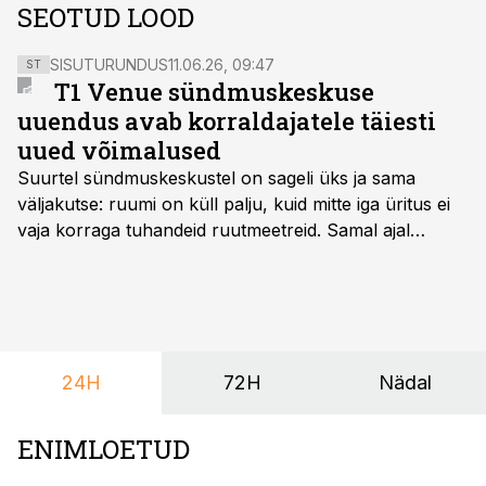
SEOTUD LOOD
SISUTURUNDUS
11.06.26, 09:47
ST
T1 Venue sündmuskeskuse
uuendus avab korraldajatele täiesti
uued võimalused
Suurtel sündmuskeskustel on sageli üks ja sama
väljakutse: ruumi on küll palju, kuid mitte iga üritus ei
vaja korraga tuhandeid ruutmeetreid. Samal ajal
soovivad ettevõtted ja korraldajad üha enam
paindlikkust – võimalust ühendada konverents, gala,
töötoad, meelelahutus ja võrgustumine tervikuks, ilma
et peaks kasutama mitut erinevat asukohta. T1
keskuses tegutsev sündmuskeskus T1 Venue on just
24H
72H
Nädal
nendele vajadustele vastanud uuendusega, mis pakub
senisest oluliselt rohkem lahendusi.
ENIMLOETUD