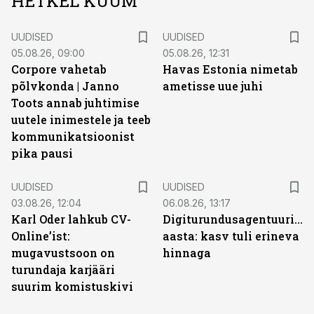
HETKEL KUUM
UUDISED
UUDISED
05.08.26, 09:00
05.08.26, 12:31
Corpore vahetab
Havas Estonia nimetab
põlvkonda | Janno
ametisse uue juhi
Toots annab juhtimise
uutele inimestele ja teeb
kommunikatsioonist
pika pausi
UUDISED
UUDISED
03.08.26, 12:04
06.08.26, 13:17
Karl Oder lahkub CV-
Digiturundusagentuuride
Online’ist:
aasta: kasv tuli erineva
mugavustsoon on
hinnaga
turundaja karjääri
suurim komistuskivi
ST