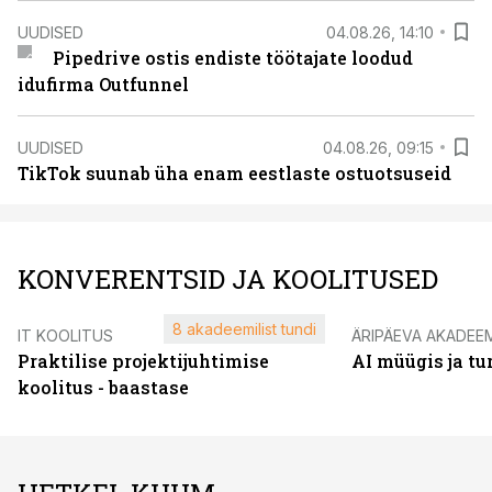
UUDISED
04.08.26, 14:10
Pipedrive ostis endiste töötajate loodud
idufirma Outfunnel
UUDISED
04.08.26, 09:15
TikTok suunab üha enam eestlaste ostuotsuseid
KONVERENTSID JA KOOLITUSED
8 akadeemilist tundi
IT KOOLITUS
ÄRIPÄEVA AKADEE
Praktilise projektijuhtimise
AI müügis ja t
koolitus - baastase