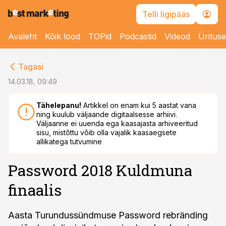
Telli ligipääs
Avaleht
Kõik lood
TOPid
Podcastid
Videod
Üritus
cebook
Tagasi
Twitter)
14.03.18, 09:49
kedIn
Tähelepanu!
Artikkel on enam kui 5 aastat vana
ning kuulub väljaande digitaalsesse arhiivi.
ail
Väljaanne ei uuenda ega kaasajasta arhiveeritud
sisu, mistõttu võib olla vajalik kaasaegsete
k
allikatega tutvumine
Password 2018 Kuldmuna
finaalis
Aasta Turundussündmuse Password rebränding