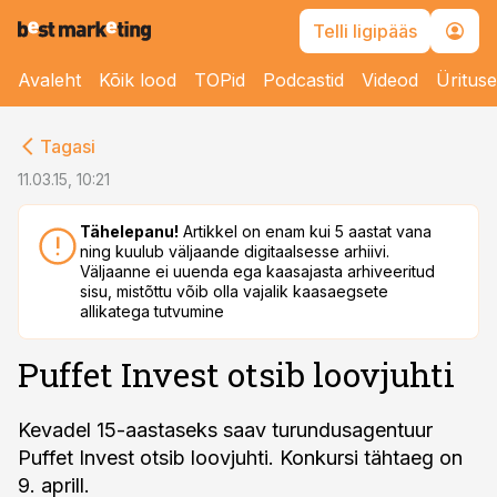
Telli ligipääs
Avaleht
Kõik lood
TOPid
Podcastid
Videod
Üritus
cebook
Tagasi
Twitter)
11.03.15, 10:21
kedIn
Tähelepanu!
Artikkel on enam kui 5 aastat vana
ning kuulub väljaande digitaalsesse arhiivi.
ail
Väljaanne ei uuenda ega kaasajasta arhiveeritud
sisu, mistõttu võib olla vajalik kaasaegsete
k
allikatega tutvumine
Puffet Invest otsib loovjuhti
Kevadel 15-aastaseks saav turundusagentuur
Puffet Invest otsib loovjuhti. Konkursi tähtaeg on
9. aprill.