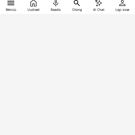
Menüü
Uudised
Raadio
Otsing
AI Chat
Logi sisse
Vana-Lõuna 39/1, 19094 Tallinn
(+372) 667 0111
bestmarketing@best-marketing.ee
Telli
Reklaam
Firmast
Sisu kasutamisõigused
Ajakirjaniku
eetikakoodeks
Üldtingimused
Privaatsustingimused
Küpsiste poliitika
KKK
Eesti Meediaettevõtete
Eelistuste haldamine
Liit