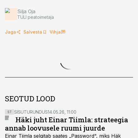
Silja Oja
TULI peatoimetaja
Jaga
Salvesta
Vihja
SEOTUD LOOD
SISUTURUNDUS
14.05.26, 11:00
ST
Häki juht Einar Tiimla: strateegia
annab loovusele ruumi juurde
Einar Tiimla selgitab saates „Password“, miks Häk