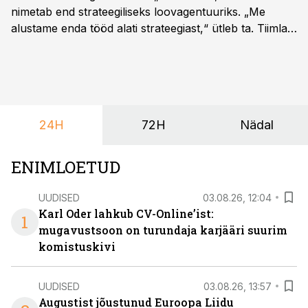
nimetab end strateegiliseks loovagentuuriks. „Me
alustame enda tööd alati strateegiast,“ ütleb ta. Tiimla
sõnul aitab põhjalik eeltöö vältida olukorda, kus klient
hakkab alles esimeste visuaalide pealt mõtlema, mida
ta tegelikult tahab.
24H
72H
Nädal
ENIMLOETUD
UUDISED
03.08.26, 12:04
Karl Oder lahkub CV-Online’ist:
1
mugavustsoon on turundaja karjääri suurim
komistuskivi
UUDISED
03.08.26, 13:57
Augustist jõustunud Euroopa Liidu