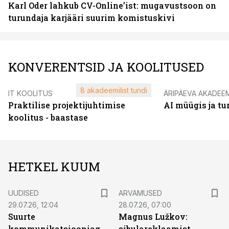
Karl Oder lahkub CV-Online’ist: mugavustsoon on
turundaja karjääri suurim komistuskivi
KONVERENTSID JA KOOLITUSED
8 akadeemilist tundi
IT KOOLITUS
ÄRIPÄEVA AKADEE
Praktilise projektijuhtimise
AI müügis ja t
koolitus - baastase
HETKEL KUUM
UUDISED
ARVAMUSED
29.07.26, 12:04
28.07.26, 07:00
Suurte
Magnus Lužkov:
kommunikatsiooniagentuuride
sibulareklaamist,