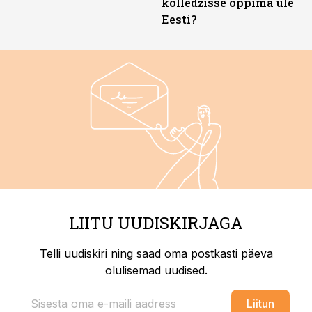
kolledžisse õppima üle
Eesti?
LIITU UUDISKIRJAGA
Telli uudiskiri ning saad oma postkasti päeva
olulisemad uudised.
Liitun