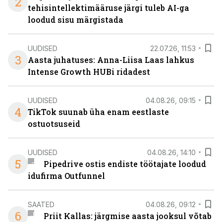
2
tehisintellektimääruse järgi tuleb AI-ga
loodud sisu märgistada
UUDISED
22.07.26, 11:53
3
Aasta juhatuses: Anna-Liisa Laas lahkus
Intense Growth HUBi ridadest
UUDISED
04.08.26, 09:15
4
TikTok suunab üha enam eestlaste
ostuotsuseid
UUDISED
04.08.26, 14:10
5
Pipedrive ostis endiste töötajate loodud
idufirma Outfunnel
SAATED
04.08.26, 09:12
6
Priit Kallas: järgmise aasta jooksul võtab