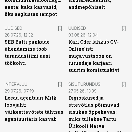
aasta: kaks kasvasid,
andmepõhiselt
üks aeglustas tempot
UUDISED
UUDISED
28.07.26, 12:32
03.08.26, 12:04
SEB Balti pankade
Karl Oder lahkub CV-
ühendamine toob
Online’ist:
turundustiimi uusi
mugavustsoon on
töökohti
turundaja karjääri
suurim komistuskivi
ST
INTERVJUU
SISUTURUNDUS
29.07.26, 07:19
27.05.26, 13:39
Leedu agentuuri Milk
Digioskused ja
loovjuht:
ettevõtlus põimuvad
väikeettevõtete tähtsus
sisukas õppekavas:
agentuuriäris kasvab
miks tullakse Tartu
Ülikooli Narva