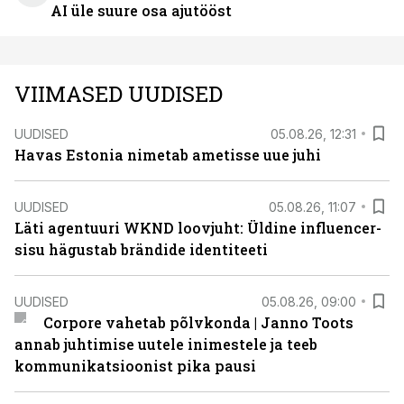
AI üle suure osa ajutööst
VIIMASED UUDISED
UUDISED
05.08.26, 12:31
Havas Estonia nimetab ametisse uue juhi
UUDISED
05.08.26, 11:07
Läti agentuuri WKND loovjuht: Üldine influencer-
sisu hägustab brändide identiteeti
UUDISED
05.08.26, 09:00
Corpore vahetab põlvkonda | Janno Toots
annab juhtimise uutele inimestele ja teeb
kommunikatsioonist pika pausi