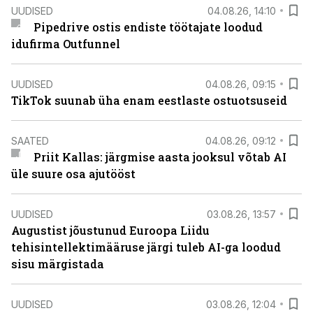
UUDISED
04.08.26, 14:10
Pipedrive ostis endiste töötajate loodud
idufirma Outfunnel
UUDISED
04.08.26, 09:15
TikTok suunab üha enam eestlaste ostuotsuseid
SAATED
04.08.26, 09:12
Priit Kallas: järgmise aasta jooksul võtab AI
üle suure osa ajutööst
UUDISED
03.08.26, 13:57
Augustist jõustunud Euroopa Liidu
tehisintellektimääruse järgi tuleb AI-ga loodud
sisu märgistada
UUDISED
03.08.26, 12:04