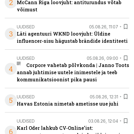
2
McCann Riga loovjuht: antiturundus võtab
võimust
UUDISED
05.08.26, 11:07
3
Läti agentuuri WKND loovjuht: Üldine
influencer-sisu hägustab brändide identiteeti
UUDISED
05.08.26, 09:00
Corpore vahetab põlvkonda | Janno Toots
4
annab juhtimise uutele inimestele ja teeb
kommunikatsioonist pika pausi
UUDISED
05.08.26, 12:31
5
Havas Estonia nimetab ametisse uue juhi
UUDISED
03.08.26, 12:04
Karl Oder lahkub CV-Online’ist:
6