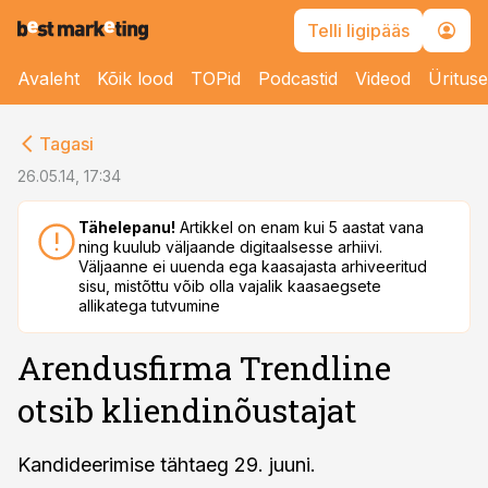
Telli ligipääs
Avaleht
Kõik lood
TOPid
Podcastid
Videod
Üritus
cebook
Tagasi
Twitter)
26.05.14, 17:34
kedIn
Tähelepanu!
Artikkel on enam kui 5 aastat vana
ning kuulub väljaande digitaalsesse arhiivi.
ail
Väljaanne ei uuenda ega kaasajasta arhiveeritud
sisu, mistõttu võib olla vajalik kaasaegsete
k
allikatega tutvumine
Arendusfirma Trendline
otsib kliendinõustajat
Kandideerimise tähtaeg 29. juuni.