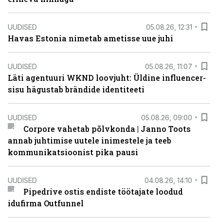
UUDISED
05.08.26, 12:31
Havas Estonia nimetab ametisse uue juhi
UUDISED
05.08.26, 11:07
Läti agentuuri WKND loovjuht: Üldine influencer-
sisu hägustab brändide identiteeti
UUDISED
05.08.26, 09:00
Corpore vahetab põlvkonda | Janno Toots
annab juhtimise uutele inimestele ja teeb
kommunikatsioonist pika pausi
UUDISED
04.08.26, 14:10
Pipedrive ostis endiste töötajate loodud
idufirma Outfunnel