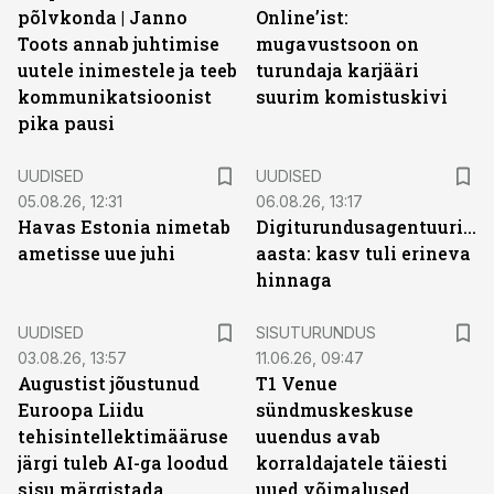
põlvkonda | Janno
Online’ist:
Toots annab juhtimise
mugavustsoon on
uutele inimestele ja teeb
turundaja karjääri
kommunikatsioonist
suurim komistuskivi
pika pausi
UUDISED
UUDISED
05.08.26, 12:31
06.08.26, 13:17
Havas Estonia nimetab
Digiturundusagentuuride
ametisse uue juhi
aasta: kasv tuli erineva
hinnaga
ST
UUDISED
SISUTURUNDUS
03.08.26, 13:57
11.06.26, 09:47
Augustist jõustunud
T1 Venue
Euroopa Liidu
sündmuskeskuse
tehisintellektimääruse
uuendus avab
järgi tuleb AI-ga loodud
korraldajatele täiesti
sisu märgistada
uued võimalused