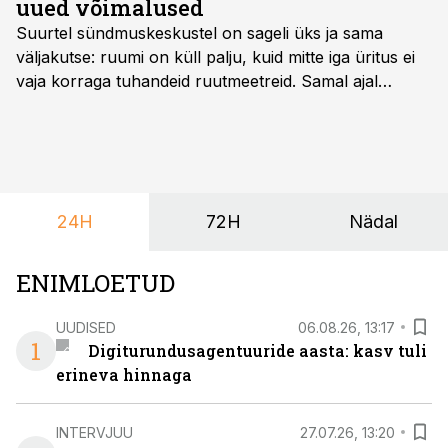
uued võimalused
Suurtel sündmuskeskustel on sageli üks ja sama
väljakutse: ruumi on küll palju, kuid mitte iga üritus ei
vaja korraga tuhandeid ruutmeetreid. Samal ajal
soovivad ettevõtted ja korraldajad üha enam
paindlikkust – võimalust ühendada konverents, gala,
töötoad, meelelahutus ja võrgustumine tervikuks, ilma
et peaks kasutama mitut erinevat asukohta. T1
keskuses tegutsev sündmuskeskus T1 Venue on just
24H
72H
Nädal
nendele vajadustele vastanud uuendusega, mis pakub
senisest oluliselt rohkem lahendusi.
ENIMLOETUD
UUDISED
06.08.26, 13:17
1
Digiturundusagentuuride aasta: kasv tuli
erineva hinnaga
INTERVJUU
27.07.26, 13:20