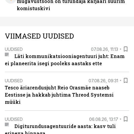
mugavustsoon on turundaja karjääri suurim
komistuskivi
VIIMASED UUDISED
UUDISED
07.08.26, 11:13
Läti kommunikatsiooniagentuuri juht: Enam
ei planeerita isegi pooleks aastaks ette
UUDISED
07.08.26, 09:31
Tesco äriarendusjuht Reio Orasmäe naaseb
Eestisse ja hakkab juhtima Threod Systemsi
müüki
UUDISED
06.08.26, 13:17
Digiturundusagentuuride aasta: kasv tuli
erineva hinnaga