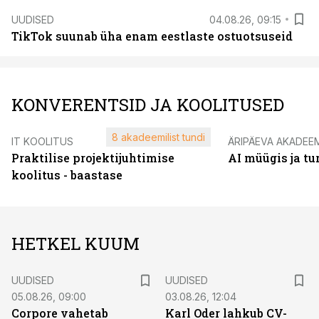
UUDISED
04.08.26, 09:15
TikTok suunab üha enam eestlaste ostuotsuseid
KONVERENTSID JA KOOLITUSED
8 akadeemilist tundi
IT KOOLITUS
ÄRIPÄEVA AKADEE
Praktilise projektijuhtimise
AI müügis ja t
koolitus - baastase
HETKEL KUUM
UUDISED
UUDISED
05.08.26, 09:00
03.08.26, 12:04
Corpore vahetab
Karl Oder lahkub CV-