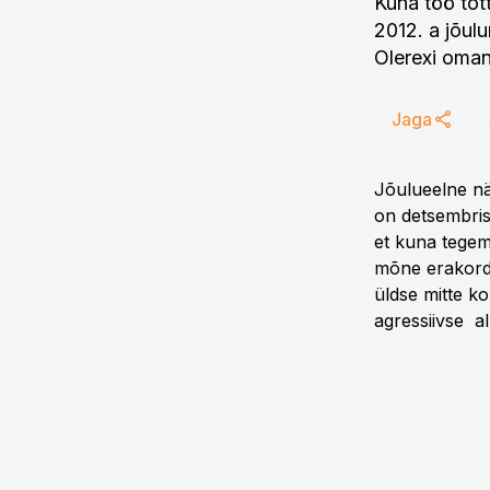
Kuna töö tõt
2012. a jõulu
Olerexi oman
Jaga
Jõulueelne nä
on detsembris 
et kuna tegem
mõne erakords
üldse mitte k
agressiivse a