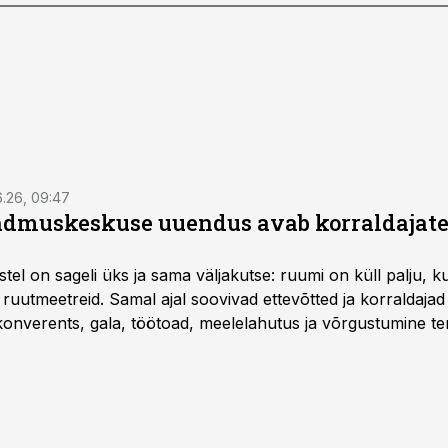
6.26, 09:47
dmuskeskuse uuendus avab korraldajatel
l on sageli üks ja sama väljakutse: ruumi on küll palju, kuid
 ruutmeetreid. Samal ajal soovivad ettevõtted ja korraldaja
onverents, gala, töötoad, meelelahutus ja võrgustumine ter
at asukohta. T1 keskuses tegutsev sündmuskeskus T1 Venue
uendusega, mis pakub senisest oluliselt rohkem lahendusi.