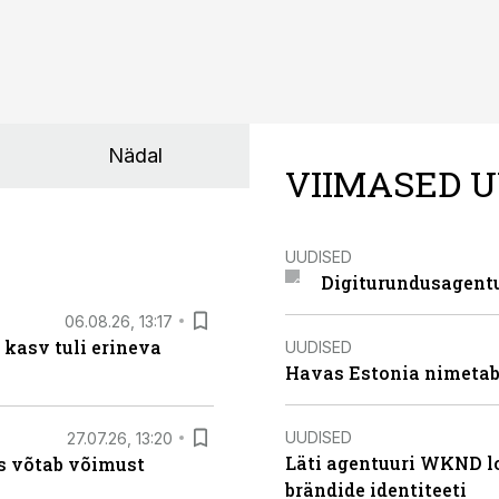
Nädal
VIIMASED U
UUDISED
Digiturundusagentu
06.08.26, 13:17
 kasv tuli erineva
UUDISED
Havas Estonia nimetab 
UUDISED
27.07.26, 13:20
Läti agentuuri WKND lo
s võtab võimust
brändide identiteeti