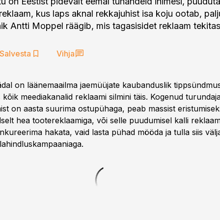
tu on Eestist pidevalt eemal tuhandeid inimesi, puuduta
reklaam, kus laps aknal rekkajuhist isa koju ootab, palj
ik Antti Moppel räägib, mis tagasisidet reklaam tekitas
Salvesta
Vihja
dal on läänemaailma jaemüüjate kaubanduslik tippsündmus 
kõik meediakanalid reklaami silmini täis. Kogenud turundaja
ist on aasta suurima ostupühaga, peab massist eristumisek
elt hea tootereklaamiga, või selle puudumisel kalli reklaa
onkureerima hakata, vaid lasta pühad mööda ja tulla siis väl
llahindluskampaaniaga.