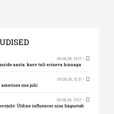
UDISED
06.08.26, 13:17
uride aasta: kasv tuli erineva hinnaga
05.08.26, 12:31
ametisse uue juhi
05.08.26, 11:07
ovjuht: Üldine influencer-sisu hägustab