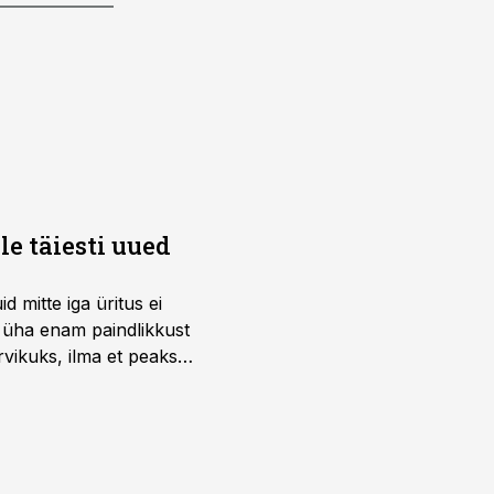
e täiesti uued
 mitte iga üritus ei
d üha enam paindlikkust
vikuks, ilma et peaks
 on just nendele