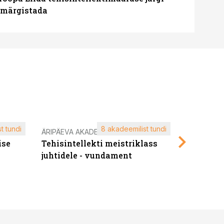
u märgistada
t tundi
8 akadeemilist tundi
ÄRIPÄEVA AKADEEMIA
ÄRIPÄEVA 
ise
Tehisintellekti meistriklass
Edukate f
juhtidele - vundament
kliendiü