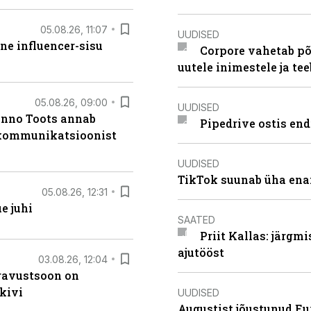
05.08.26, 11:07
UUDISED
ne influencer-sisu
Corpore vahetab põ
uutele inimestele ja t
05.08.26, 09:00
UUDISED
anno Toots annab
Pipedrive ostis end
b kommunikatsioonist
UUDISED
TikTok suunab üha ena
05.08.26, 12:31
e juhi
SAATED
Priit Kallas: järgm
ajutööst
03.08.26, 12:04
ugavustsoon on
kivi
UUDISED
Augustist jõustunud Eu