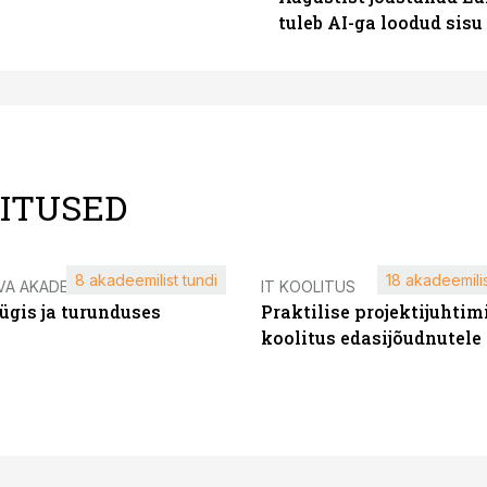
tuleb AI-ga loodud sis
LITUSED
8 akadeemilist tundi
18 akadeemilis
VA AKADEEMIA
IT KOOLITUS
ügis ja turunduses
Praktilise projektijuhtim
koolitus edasijõudnutele