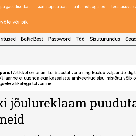
palgauudised.ee
raamatupidaja.ee
aritehnoloogia.ee
toostusuudis
Infopank
Radar
ritused
BalticBest
Password
Töö
Sisuturundus
Saad
panu!
Artikkel on enam kui 5 aastat vana ning kuulub väljaande digi
. Väljaanne ei uuenda ega kaasajasta arhiveeritud sisu, mistõttu võib ol
sete allikatega tutvumine
xi jõulureklaam puudut
meid