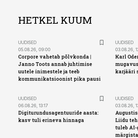
HETKEL KUUM
UUDISED
UUDISED
05.08.26, 09:00
03.08.26, 1
Corpore vahetab põlvkonda |
Karl Oder
Janno Toots annab juhtimise
mugavust
uutele inimestele ja teeb
karjääri
kommunikatsioonist pika pausi
UUDISED
UUDISED
06.08.26, 13:17
03.08.26, 1
Digiturundusagentuuride aasta:
Augustis
kasv tuli erineva hinnaga
Liidu teh
tuleb AI-
märgist