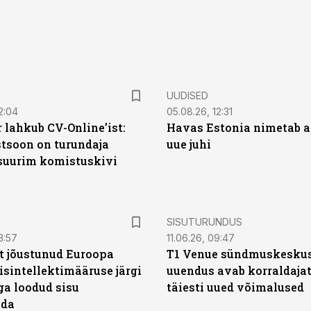
UUDISED
2:04
05.08.26, 12:31
 lahkub CV-Online’ist:
Havas Estonia nimetab 
soon on turundaja
uue juhi
 suurim komistuskivi
ST
SISUTURUNDUS
3:57
11.06.26, 09:47
t jõustunud Euroopa
T1 Venue sündmuskesku
isintellektimääruse järgi
uuendus avab korraldajat
ga loodud sisu
täiesti uued võimalused
ada