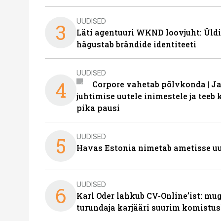
UUDISED
3
Läti agentuuri WKND loovjuht: Üldi
hägustab brändide identiteeti
UUDISED
4
Corpore vahetab põlvkonda | J
juhtimise uutele inimestele ja tee
pika pausi
UUDISED
5
Havas Estonia nimetab ametisse uu
UUDISED
6
Karl Oder lahkub CV-Online’ist: m
turundaja karjääri suurim komistus