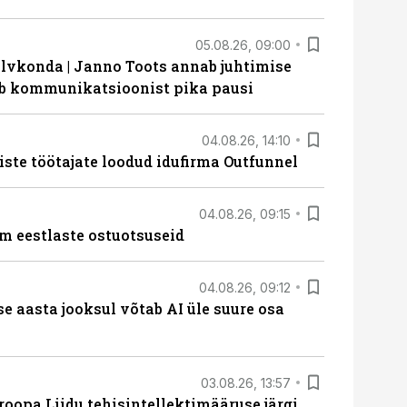
05.08.26, 09:00
lvkonda | Janno Toots annab juhtimise
eeb kommunikatsioonist pika pausi
04.08.26, 14:10
iste töötajate loodud idufirma Outfunnel
04.08.26, 09:15
m eestlaste ostuotsuseid
04.08.26, 09:12
ise aasta jooksul võtab AI üle suure osa
03.08.26, 13:57
roopa Liidu tehisintellektimääruse järgi