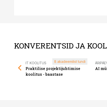
KONVERENTSID JA KOO
8 akadeemilist tundi
IT KOOLITUS
ÄRIPÄE
Praktilise projektijuhtimise
AI mü
koolitus - baastase