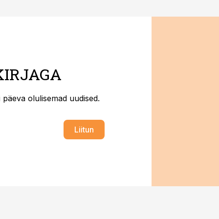
KIRJAGA
ti päeva olulisemad uudised.
Liitun