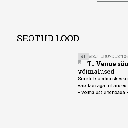
SEOTUD LOOD
ST
SISUTURUNDUS
11.0
T1 Venue sün
võimalused
Suurtel sündmuskeskuste
vaja korraga tuhandeid
– võimalust ühendada k
kasutama mitut erinev
vajadustele vastanud u