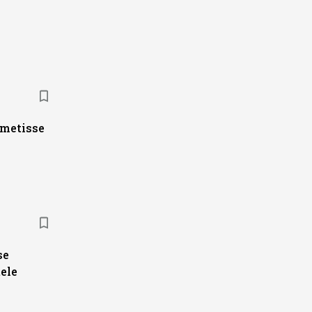
ametisse
se
ele