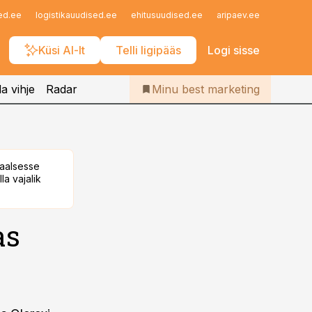
Iseteenindus
ed.ee
logistikauudised.ee
ehitusuudised.ee
aripaev.ee
finantsu
Telli Bestmarketing
Küsi AI-lt
Telli ligipääs
Logi sisse
a vihje
Radar
Minu best marketing
taalsesse
la vajalik
as