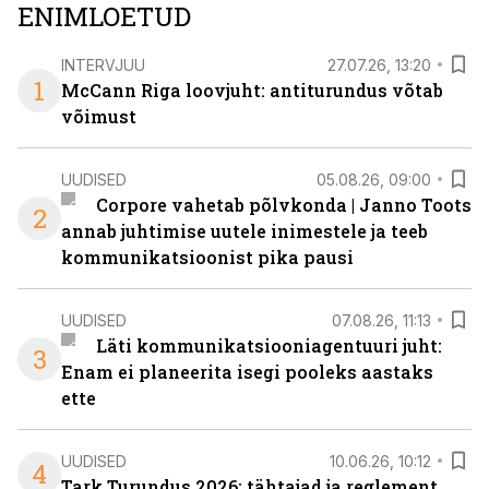
ENIMLOETUD
INTERVJUU
27.07.26, 13:20
1
McCann Riga loovjuht: antiturundus võtab
võimust
UUDISED
05.08.26, 09:00
Corpore vahetab põlvkonda | Janno Toots
2
annab juhtimise uutele inimestele ja teeb
kommunikatsioonist pika pausi
UUDISED
07.08.26, 11:13
Läti kommunikatsiooniagentuuri juht:
3
Enam ei planeerita isegi pooleks aastaks
ette
UUDISED
10.06.26, 10:12
4
Tark Turundus 2026: tähtajad ja reglement