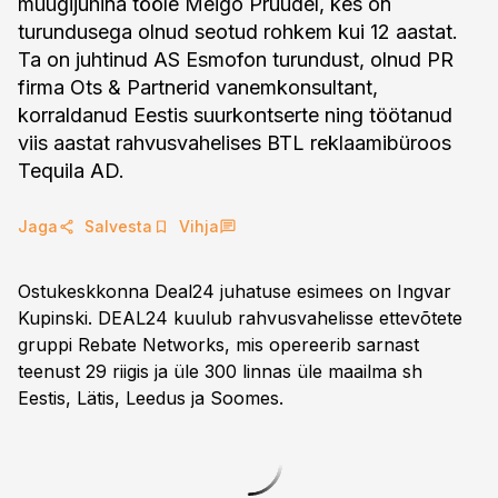
müügijuhina tööle Meigo Pruudel, kes on
turundusega olnud seotud rohkem kui 12 aastat.
Ta on juhtinud AS Esmofon turundust, olnud PR
firma Ots & Partnerid vanemkonsultant,
korraldanud Eestis suurkontserte ning töötanud
viis aastat rahvusvahelises BTL reklaamibüroos
Tequila AD.
Jaga
Salvesta
Vihja
Ostukeskkonna Deal24 juhatuse esimees on Ingvar
Kupinski. DEAL24 kuulub rahvusvahelisse ettevõtete
gruppi Rebate Networks, mis opereerib sarnast
teenust 29 riigis ja üle 300 linnas üle maailma sh
Eestis, Lätis, Leedus ja Soomes.