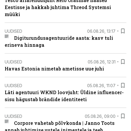
Tesco äriarendusjuht Reio Orasmäe naaseb
Eestisse ja hakkab juhtima Threod Systemsi
müüki
UUDISED
06.08.26, 13:17
Digiturundusagentuuride aasta: kasv tuli
erineva hinnaga
UUDISED
05.08.26, 12:31
Havas Estonia nimetab ametisse uue juhi
UUDISED
05.08.26, 11:07
Läti agentuuri WKND loovjuht: Üldine influencer-
sisu hägustab brändide identiteeti
UUDISED
05.08.26, 09:00
Corpore vahetab põlvkonda | Janno Toots
annab juhtimise uutele inimestele ja teeb