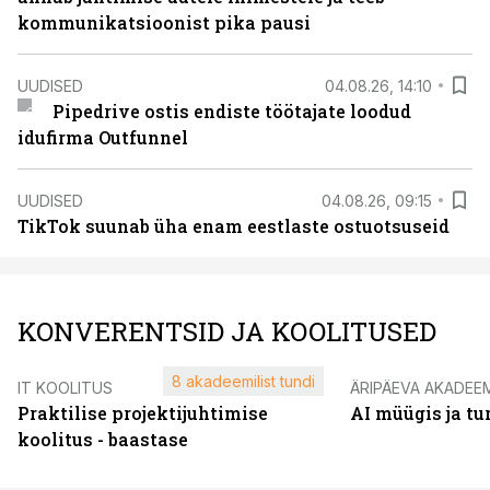
kommunikatsioonist pika pausi
UUDISED
04.08.26, 14:10
Pipedrive ostis endiste töötajate loodud
idufirma Outfunnel
UUDISED
04.08.26, 09:15
TikTok suunab üha enam eestlaste ostuotsuseid
KONVERENTSID JA KOOLITUSED
8 akadeemilist tundi
IT KOOLITUS
ÄRIPÄEVA AKADEE
Praktilise projektijuhtimise
AI müügis ja t
koolitus - baastase