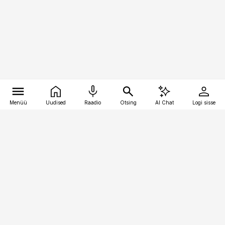
Menüü
Uudised
Raadio
Otsing
AI Chat
Logi sisse
Vana-Lõuna 39/1, 19094 Tallinn
(+372) 667 0111
bestmarketing@best-marketing.ee
Telli
Reklaam
Firmast