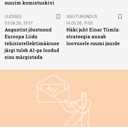
suurim komistuskivi
ST
UUDISED
SISUTURUNDUS
03.08.26, 13:57
14.05.26, 11:00
Augustist jõustunud
Häki juht Einar Tiimla:
Euroopa Liidu
strateegia annab
tehisintellektimääruse
loovusele ruumi juurde
järgi tuleb AI-ga loodud
sisu märgistada