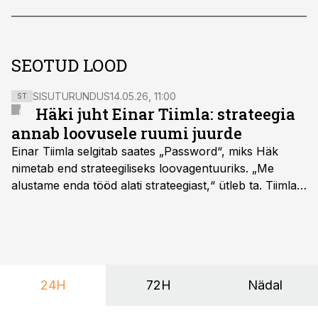
SEOTUD LOOD
SISUTURUNDUS
14.05.26, 11:00
ST
Häki juht Einar Tiimla: strateegia
annab loovusele ruumi juurde
Einar Tiimla selgitab saates „Password“, miks Häk
nimetab end strateegiliseks loovagentuuriks. „Me
alustame enda tööd alati strateegiast,“ ütleb ta. Tiimla
sõnul aitab põhjalik eeltöö vältida olukorda, kus klient
hakkab alles esimeste visuaalide pealt mõtlema, mida
ta tegelikult tahab.
24H
72H
Nädal