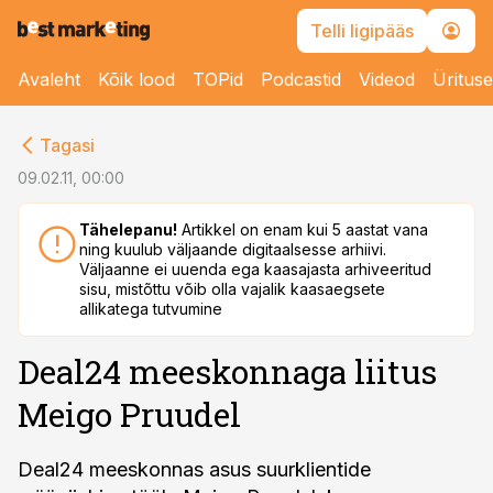
Telli ligipääs
Avaleht
Kõik lood
TOPid
Podcastid
Videod
Üritus
cebook
Tagasi
Twitter)
09.02.11, 00:00
kedIn
Tähelepanu!
Artikkel on enam kui 5 aastat vana
ning kuulub väljaande digitaalsesse arhiivi.
ail
Väljaanne ei uuenda ega kaasajasta arhiveeritud
sisu, mistõttu võib olla vajalik kaasaegsete
k
allikatega tutvumine
Deal24 meeskonnaga liitus
Meigo Pruudel
Deal24 meeskonnas asus suurklientide