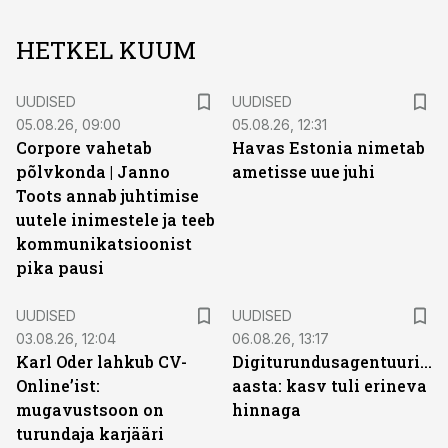
HETKEL KUUM
UUDISED
UUDISED
05.08.26, 09:00
05.08.26, 12:31
Corpore vahetab
Havas Estonia nimetab
põlvkonda | Janno
ametisse uue juhi
Toots annab juhtimise
uutele inimestele ja teeb
kommunikatsioonist
pika pausi
UUDISED
UUDISED
03.08.26, 12:04
06.08.26, 13:17
Karl Oder lahkub CV-
Digiturundusagentuuride
Online’ist:
aasta: kasv tuli erineva
mugavustsoon on
hinnaga
turundaja karjääri