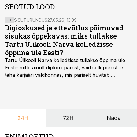
SEOTUD LOOD
SISUTURUNDUS
27.05.26, 13:39
ST
Digioskused ja ettevõtlus põimuvad
sisukas õppekavas: miks tullakse
Tartu Ülikooli Narva kolledžisse
õppima üle Eesti?
Tartu Ülikooli Narva kolledžisse tullakse õppima üle
Eesti– mitte ainult diplomi pärast, vaid sellepärast, et
teha karjääri valdkonnas, mis päriselt huvitab.
Õppekava “Ettevõtlus ja digilahendused” ühendab
ettevõtluse, tehnoloogia ja praktilised oskused viisil,
mis kõnetab nii ettevõtjaid, värskeid koolilõpetajaid kui
ka neid, kes soovivad teha karjääripööret.
24H
72H
Nädal
ENIMLOETUD