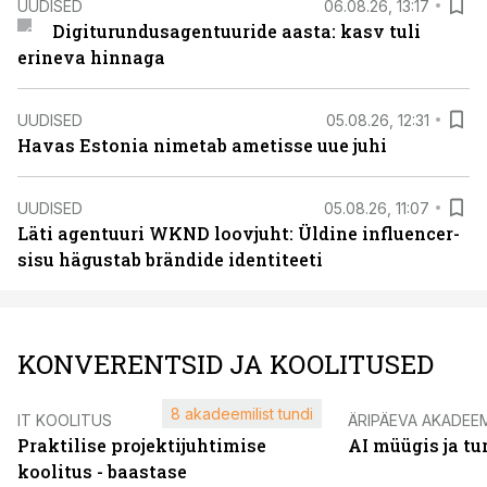
UUDISED
06.08.26, 13:17
Digiturundusagentuuride aasta: kasv tuli
erineva hinnaga
UUDISED
05.08.26, 12:31
Havas Estonia nimetab ametisse uue juhi
UUDISED
05.08.26, 11:07
Läti agentuuri WKND loovjuht: Üldine influencer-
sisu hägustab brändide identiteeti
KONVERENTSID JA KOOLITUSED
8 akadeemilist tundi
IT KOOLITUS
ÄRIPÄEVA AKADEE
Praktilise projektijuhtimise
AI müügis ja t
koolitus - baastase