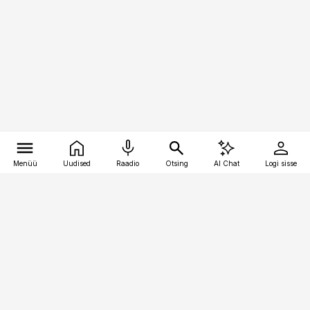
Menüü
Uudised
Raadio
Otsing
AI Chat
Logi sisse
Vana-Lõuna 39/1, 19094 Tallinn
(+372) 667 0111
bestmarketing@best-marketing.ee
Telli
Reklaam