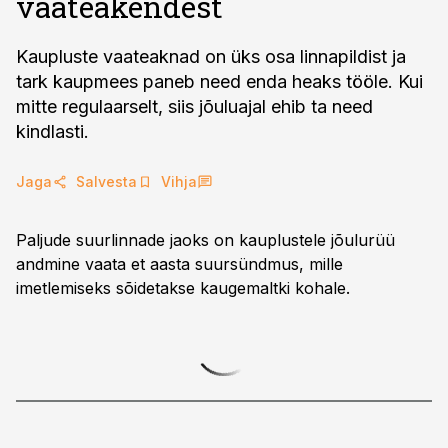
vaateakendest
Kaupluste vaateaknad on üks osa linnapildist ja
tark kaupmees paneb need enda heaks tööle. Kui
mitte regulaarselt, siis jõuluajal ehib ta need
kindlasti.
Jaga
Salvesta
Vihja
Paljude suurlinnade jaoks on kauplustele jõulurüü
andmine vaata et aasta suursündmus, mille
imetlemiseks sõidetakse kaugemaltki kohale.