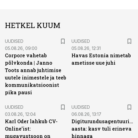
HETKEL KUUM
UUDISED
UUDISED
05.08.26, 09:00
05.08.26, 12:31
Corpore vahetab
Havas Estonia nimetab
põlvkonda | Janno
ametisse uue juhi
Toots annab juhtimise
uutele inimestele ja teeb
kommunikatsioonist
pika pausi
UUDISED
UUDISED
03.08.26, 12:04
06.08.26, 13:17
Karl Oder lahkub CV-
Digiturundusagentuuride
Online’ist:
aasta: kasv tuli erineva
mugavustsoon on
hinnaga