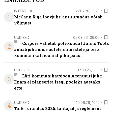
INTERVJUU
27.07.26, 13:20
1
McCann Riga loovjuht: antiturundus võtab
võimust
UUDISED
05.08.26, 09:00
Corpore vahetab põlvkonda | Janno Toots
2
annab juhtimise uutele inimestele ja teeb
kommunikatsioonist pika pausi
UUDISED
07.08.26, 11:13
Läti kommunikatsiooniagentuuri juht:
3
Enam ei planeerita isegi pooleks aastaks
ette
UUDISED
10.06.26, 10:12
4
Tark Turundus 2026: tähtajad ja reglement