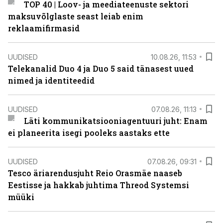
TOP 40 | Loov- ja meediateenuste sektori
maksuvõlglaste seast leiab enim
reklaamifirmasid
UUDISED
10.08.26, 11:53
Telekanalid Duo 4 ja Duo 5 said tänasest uued
nimed ja identiteedid
UUDISED
07.08.26, 11:13
Läti kommunikatsiooniagentuuri juht: Enam
ei planeerita isegi pooleks aastaks ette
UUDISED
07.08.26, 09:31
Tesco äriarendusjuht Reio Orasmäe naaseb
Eestisse ja hakkab juhtima Threod Systemsi
müüki