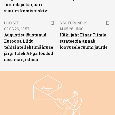
turundaja karjääri
suurim komistuskivi
ST
UUDISED
SISUTURUNDUS
03.08.26, 13:57
14.05.26, 11:00
Augustist jõustunud
Häki juht Einar Tiimla:
Euroopa Liidu
strateegia annab
tehisintellektimääruse
loovusele ruumi juurde
järgi tuleb AI-ga loodud
sisu märgistada