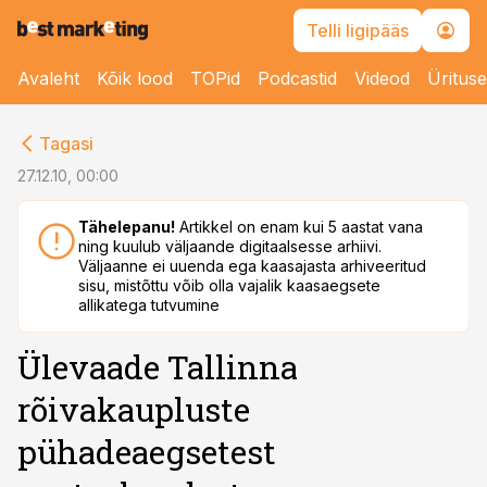
Telli ligipääs
Avaleht
Kõik lood
TOPid
Podcastid
Videod
Üritus
cebook
Tagasi
Twitter)
27.12.10, 00:00
kedIn
Tähelepanu!
Artikkel on enam kui 5 aastat vana
ning kuulub väljaande digitaalsesse arhiivi.
ail
Väljaanne ei uuenda ega kaasajasta arhiveeritud
sisu, mistõttu võib olla vajalik kaasaegsete
k
allikatega tutvumine
Ülevaade Tallinna
rõivakaupluste
pühadeaegsetest