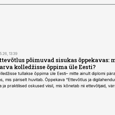
5.26, 13:39
ettevõtlus põimuvad sisukas õppekavas: m
arva kolledžisse õppima üle Eesti?
ledžisse tullakse õppima üle Eesti– mitte ainult diplomi päras
as, mis päriselt huvitab. Õppekava “Ettevõtlus ja digilahen
 ja praktilised oskused viisil, mis kõnetab nii ettevõtjaid, vär
eha karjääripööret.