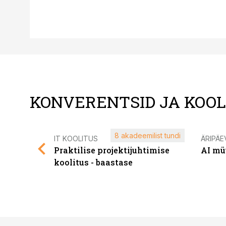
KONVERENTSID JA KOO
8 akadeemilist tundi
IT KOOLITUS
ÄRIPÄE
Praktilise projektijuhtimise
AI mü
koolitus - baastase