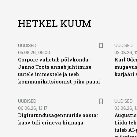
HETKEL KUUM
UUDISED
UUDISED
05.08.26, 09:00
03.08.26, 1
Corpore vahetab põlvkonda |
Karl Oder
Janno Toots annab juhtimise
mugavust
uutele inimestele ja teeb
karjääri
kommunikatsioonist pika pausi
UUDISED
UUDISED
06.08.26, 13:17
03.08.26, 1
Digiturundusagentuuride aasta:
Augustis
kasv tuli erineva hinnaga
Liidu teh
tuleb AI-