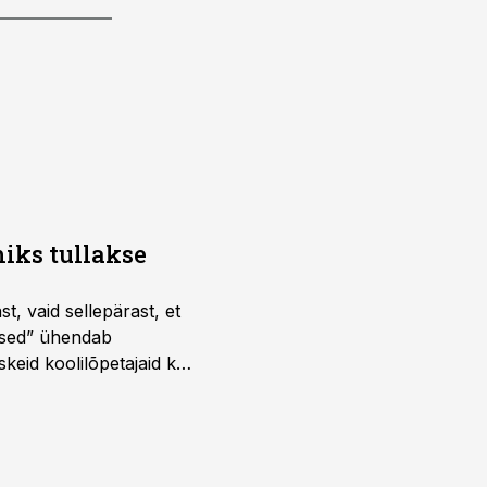
iks tullakse
t, vaid sellepärast, et
dused” ühendab
skeid koolilõpetajaid kui