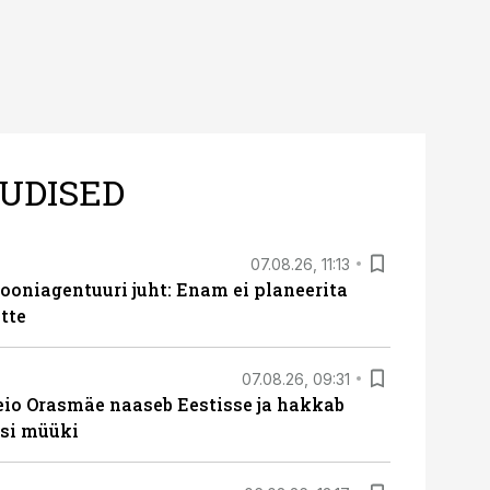
UDISED
07.08.26, 11:13
oniagentuuri juht: Enam ei planeerita
tte
07.08.26, 09:31
eio Orasmäe naaseb Eestisse ja hakkab
si müüki