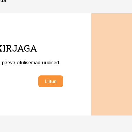
ada
KIRJAGA
ti päeva olulisemad uudised.
Liitun