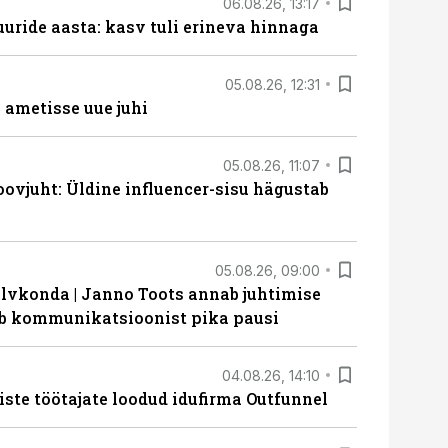
06.08.26, 13:17
uride aasta: kasv tuli erineva hinnaga
05.08.26, 12:31
ametisse uue juhi
05.08.26, 11:07
ovjuht: Üldine influencer-sisu hägustab
05.08.26, 09:00
lvkonda | Janno Toots annab juhtimise
eeb kommunikatsioonist pika pausi
04.08.26, 14:10
iste töötajate loodud idufirma Outfunnel