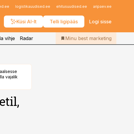
Iseteenindus
ed.ee
logistikauudised.ee
ehitusuudised.ee
aripaev.ee
finantsu
Telli Bestmarketing
Küsi AI-lt
Telli ligipääs
Logi sisse
a vihje
Radar
Minu best marketing
taalsesse
la vajalik
til,