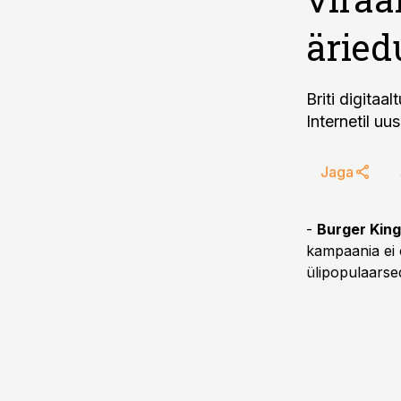
äried
Briti digitaa
Internetil uu
Jaga
-
Burger King
kampaania ei o
ülipopulaarse