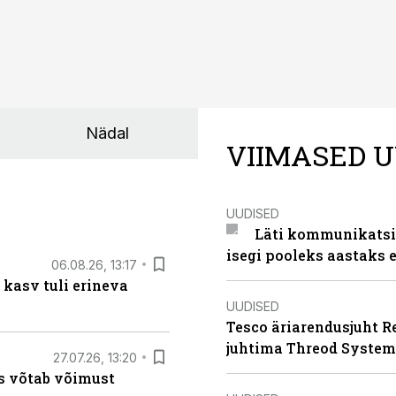
Nädal
VIIMASED U
UUDISED
Läti kommunikatsio
isegi pooleks aastaks e
06.08.26, 13:17
 kasv tuli erineva
UUDISED
Tesco äriarendusjuht R
juhtima Threod System
27.07.26, 13:20
s võtab võimust