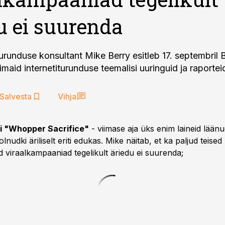
u ei suurenda
lturunduse konsultant Mike Berry esitleb 17. septembril 
simaid internetiturunduse teemalisi uuringuid ja raportei
Salvesta
Vihja
i "Whopper Sacrifice"
- viimase aja üks enim laineid lään
lnudki äriliselt eriti edukas. Mike näitab, et ka paljud teised
d viraalkampaaniad tegelikult äriedu ei suurenda;