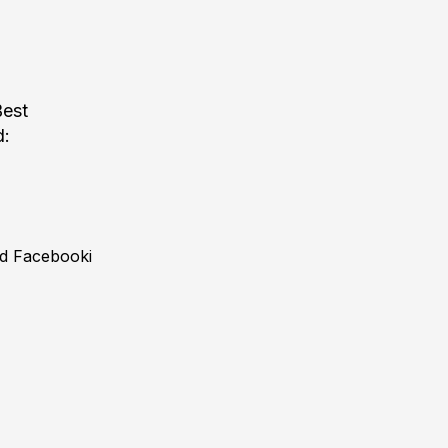
Best
d:
ud Facebooki