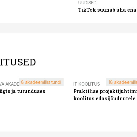
UUDISED
TikTok suunab üha ena
LITUSED
8 akadeemilist tundi
18 akadeemilis
VA AKADEEMIA
IT KOOLITUS
ügis ja turunduses
Praktilise projektijuhtim
koolitus edasijõudnutele