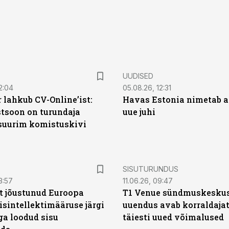
UUDISED
2:04
05.08.26, 12:31
 lahkub CV-Online’ist:
Havas Estonia nimetab 
soon on turundaja
uue juhi
 suurim komistuskivi
ST
SISUTURUNDUS
3:57
11.06.26, 09:47
t jõustunud Euroopa
T1 Venue sündmuskesku
isintellektimääruse järgi
uuendus avab korraldajat
ga loodud sisu
täiesti uued võimalused