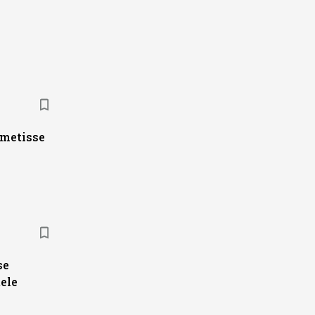
ametisse
se
ele