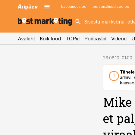
kaubandus.ee
personaliuudised.ee
kinnisvarauudised.ee
imelineajalugu.ee
logistikauudised.ee
imelineteadus.ee
Avaleht
Kõik lood
TOPid
Podcastid
Videod
Ü
cebook
26.08.10, 01:00
Twitter)
Tähele
kedIn
arhiivi
kaasaeg
ail
Mike 
k
et pa
viraa