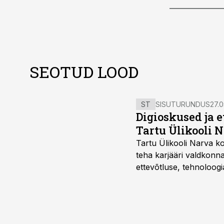
SEOTUD LOOD
ST
SISUTURUNDUS
27.0
Digioskused ja 
Tartu Ülikooli N
Tartu Ülikooli Narva kol
teha karjääri valdkonn
ettevõtluse, tehnoloogia
ka neid, kes soovivad t