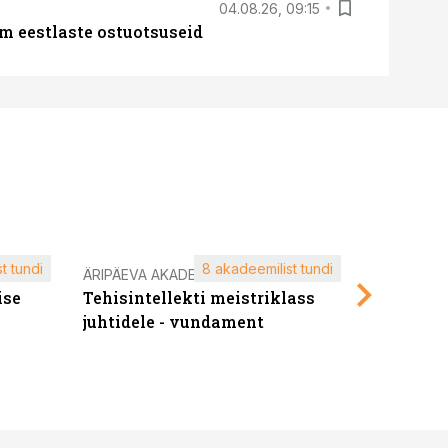
04.08.26, 09:15
m eestlaste ostuotsuseid
t tundi
8 akadeemilist tundi
ÄRIPÄEVA AKADEEMIA
ÄRIPÄEVA 
ise
Tehisintellekti meistriklass
Edukate f
juhtidele - vundament
kliendiü