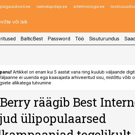
palgauudised.ee
raamatupidaja.ee
aritehnoloogia.ee
toostusuudis
Infopank
Radar
ritused
BalticBest
Password
Töö
Sisuturundus
Saad
panu!
Artikkel on enam kui 5 aastat vana ning kuulub väljaande digi
. Väljaanne ei uuenda ega kaasajasta arhiveeritud sisu, mistõttu võib ol
sete allikatega tutvumine
Berry räägib Best Interne
ljud ülipopulaarsed
lkampaaniad tegelikult