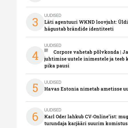
UUDISED
3
Läti agentuuri WKND loovjuht: Üldi
hägustab brändide identiteeti
UUDISED
4
Corpore vahetab põlvkonda | J
juhtimise uutele inimestele ja tee
pika pausi
UUDISED
5
Havas Estonia nimetab ametisse uu
UUDISED
6
Karl Oder lahkub CV-Online’ist: m
turundaja karjääri suurim komistus