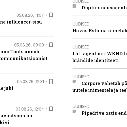
UUDISED
Digiturundusagentu
05.08.26, 11:07
ne influencer-sisu
UUDISED
Havas Estonia nimetab 
05.08.26, 09:00
UUDISED
anno Toots annab
Läti agentuuri WKND lo
b kommunikatsioonist
brändide identiteeti
UUDISED
05.08.26, 12:31
Corpore vahetab põ
e juhi
uutele inimestele ja t
UUDISED
03.08.26, 12:04
Pipedrive ostis end
ugavustsoon on
kivi