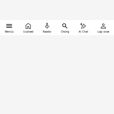
Menüü
Uudised
Raadio
Otsing
AI Chat
Logi sisse
Vana-Lõuna 39/1, 19094 Tallinn
(+372) 667 0111
bestmarketing@best-marketing.ee
Telli
Reklaam
Firmast
Sisu kasutamisõigused
Ajakirjaniku
eetikakoodeks