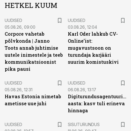
HETKEL KUUM
UUDISED
UUDISED
05.08.26, 09:00
03.08.26, 12:04
Corpore vahetab
Karl Oder lahkub CV-
põlvkonda | Janno
Online’ist:
Toots annab juhtimise
mugavustsoon on
uutele inimestele ja teeb
turundaja karjääri
kommunikatsioonist
suurim komistuskivi
pika pausi
UUDISED
UUDISED
05.08.26, 12:31
06.08.26, 13:17
Havas Estonia nimetab
Digiturundusagentuuride
ametisse uue juhi
aasta: kasv tuli erineva
hinnaga
ST
UUDISED
SISUTURUNDUS