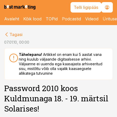
Telli ligipääs
Avaleht
Kõik lood
TOPid
Podcastid
Videod
Üritus
cebook
Tagasi
Twitter)
07.01.10, 00:00
kedIn
Tähelepanu!
Artikkel on enam kui 5 aastat vana
ning kuulub väljaande digitaalsesse arhiivi.
ail
Väljaanne ei uuenda ega kaasajasta arhiveeritud
sisu, mistõttu võib olla vajalik kaasaegsete
k
allikatega tutvumine
Password 2010 koos
Kuldmunaga 18. - 19. märtsil
Solarises!