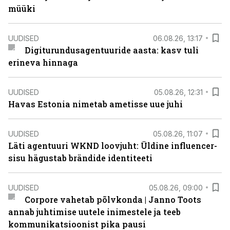
müüki
UUDISED
06.08.26, 13:17
Digiturundusagentuuride aasta: kasv tuli
erineva hinnaga
UUDISED
05.08.26, 12:31
Havas Estonia nimetab ametisse uue juhi
UUDISED
05.08.26, 11:07
Läti agentuuri WKND loovjuht: Üldine influencer-
sisu hägustab brändide identiteeti
UUDISED
05.08.26, 09:00
Corpore vahetab põlvkonda | Janno Toots
annab juhtimise uutele inimestele ja teeb
kommunikatsioonist pika pausi