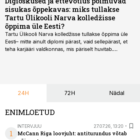
Digioskused ja ettevõtlus põimuvad
sisukas õppekavas: miks tullakse
Tartu Ülikooli Narva kolledžisse
õppima üle Eesti?
Tartu Ülikooli Narva kolledžisse tullakse õppima üle
Eesti– mitte ainult diplomi pärast, vaid sellepärast, et
teha karjääri valdkonnas, mis päriselt huvitab.
Õppekava “Ettevõtlus ja digilahendused” ühendab
ettevõtluse, tehnoloogia ja praktilised oskused viisil,
mis kõnetab nii ettevõtjaid, värskeid koolilõpetajaid kui
ka neid, kes soovivad teha karjääripööret.
24H
72H
Nädal
ENIMLOETUD
INTERVJUU
27.07.26, 13:20
1
McCann Riga loovjuht: antiturundus võtab