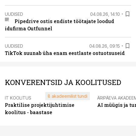
UUDISED
04.08.26, 14:10
Pipedrive ostis endiste töötajate loodud
idufirma Outfunnel
UUDISED
04.08.26, 09:15
TikTok suunab üha enam eestlaste ostuotsuseid
KONVERENTSID JA KOOLITUSED
8 akadeemilist tundi
IT KOOLITUS
ÄRIPÄEVA AKADEE
Praktilise projektijuhtimise
AI müügis ja t
koolitus - baastase