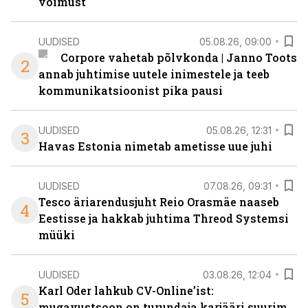
võimust
UUDISED
05.08.26, 09:00
Corpore vahetab põlvkonda | Janno Toots
2
annab juhtimise uutele inimestele ja teeb
kommunikatsioonist pika pausi
UUDISED
05.08.26, 12:31
3
Havas Estonia nimetab ametisse uue juhi
UUDISED
07.08.26, 09:31
Tesco äriarendusjuht Reio Orasmäe naaseb
4
Eestisse ja hakkab juhtima Threod Systemsi
müüki
UUDISED
03.08.26, 12:04
Karl Oder lahkub CV-Online’ist:
5
mugavustsoon on turundaja karjääri suurim