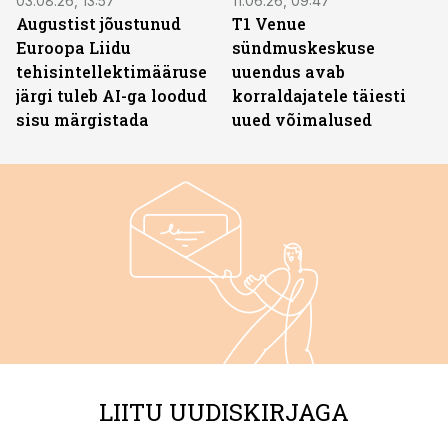
03.08.26, 13:57
11.06.26, 09:47
Augustist jõustunud
T1 Venue
Euroopa Liidu
sündmuskeskuse
tehisintellektimääruse
uuendus avab
järgi tuleb AI-ga loodud
korraldajatele täiesti
sisu märgistada
uued võimalused
LIITU UUDISKIRJAGA