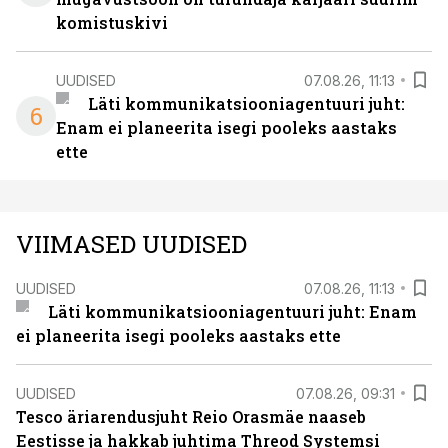
komistuskivi
UUDISED
07.08.26, 11:13
Läti kommunikatsiooniagentuuri juht:
6
Enam ei planeerita isegi pooleks aastaks
ette
VIIMASED UUDISED
UUDISED
07.08.26, 11:13
Läti kommunikatsiooniagentuuri juht: Enam
ei planeerita isegi pooleks aastaks ette
UUDISED
07.08.26, 09:31
Tesco äriarendusjuht Reio Orasmäe naaseb
Eestisse ja hakkab juhtima Threod Systemsi