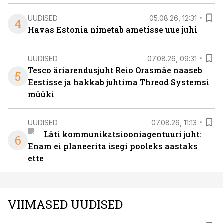
UUDISED
05.08.26, 12:31
4
Havas Estonia nimetab ametisse uue juhi
UUDISED
07.08.26, 09:31
Tesco äriarendusjuht Reio Orasmäe naaseb
5
Eestisse ja hakkab juhtima Threod Systemsi
müüki
UUDISED
07.08.26, 11:13
Läti kommunikatsiooniagentuuri juht:
6
Enam ei planeerita isegi pooleks aastaks
ette
VIIMASED UUDISED