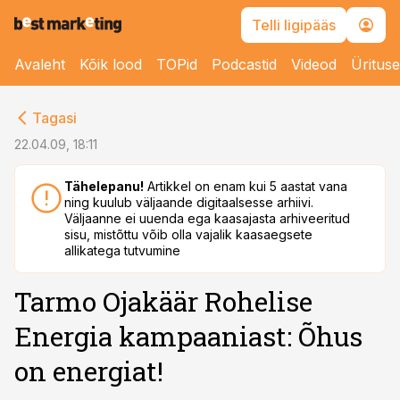
Telli ligipääs
Avaleht
Kõik lood
TOPid
Podcastid
Videod
Üritus
cebook
Tagasi
Twitter)
22.04.09, 18:11
kedIn
Tähelepanu!
Artikkel on enam kui 5 aastat vana
ning kuulub väljaande digitaalsesse arhiivi.
ail
Väljaanne ei uuenda ega kaasajasta arhiveeritud
sisu, mistõttu võib olla vajalik kaasaegsete
k
allikatega tutvumine
Tarmo Ojakäär Rohelise
Energia kampaaniast: Õhus
on energiat!